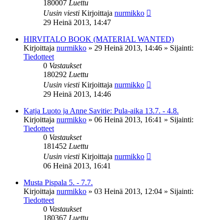
180007
Luettu
Uusin viesti
Kirjoittaja
nurmikko
29 Heinä 2013, 14:47
HIRVITALO BOOK (MATERIAL WANTED)
Kirjoittaja
nurmikko
»
29 Heinä 2013, 14:46
» Sijainti:
Tiedotteet
0
Vastaukset
180292
Luettu
Uusin viesti
Kirjoittaja
nurmikko
29 Heinä 2013, 14:46
Katja Luoto ja Anne Savitie: Pula-aika 13.7. - 4.8.
Kirjoittaja
nurmikko
»
06 Heinä 2013, 16:41
» Sijainti:
Tiedotteet
0
Vastaukset
181452
Luettu
Uusin viesti
Kirjoittaja
nurmikko
06 Heinä 2013, 16:41
Musta Pispala 5. - 7.7.
Kirjoittaja
nurmikko
»
03 Heinä 2013, 12:04
» Sijainti:
Tiedotteet
0
Vastaukset
180367
Luettu