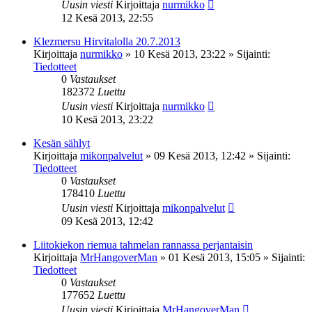
Uusin viesti
Kirjoittaja
nurmikko
12 Kesä 2013, 22:55
Klezmersu Hirvitalolla 20.7.2013
Kirjoittaja
nurmikko
»
10 Kesä 2013, 23:22
» Sijainti:
Tiedotteet
0
Vastaukset
182372
Luettu
Uusin viesti
Kirjoittaja
nurmikko
10 Kesä 2013, 23:22
Kesän sählyt
Kirjoittaja
mikonpalvelut
»
09 Kesä 2013, 12:42
» Sijainti:
Tiedotteet
0
Vastaukset
178410
Luettu
Uusin viesti
Kirjoittaja
mikonpalvelut
09 Kesä 2013, 12:42
Liitokiekon riemua tahmelan rannassa perjantaisin
Kirjoittaja
MrHangoverMan
»
01 Kesä 2013, 15:05
» Sijainti:
Tiedotteet
0
Vastaukset
177652
Luettu
Uusin viesti
Kirjoittaja
MrHangoverMan