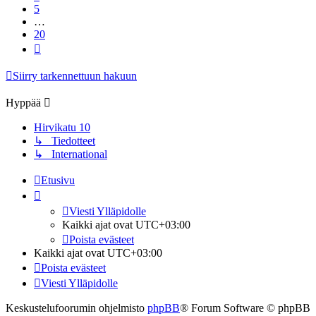
5
…
20
Seuraava
Siirry tarkennettuun hakuun
Hyppää
Hirvikatu 10
↳ Tiedotteet
↳ International
Etusivu
Viesti Ylläpidolle
Kaikki ajat ovat
UTC+03:00
Poista evästeet
Kaikki ajat ovat
UTC+03:00
Poista evästeet
Viesti Ylläpidolle
Keskustelufoorumin ohjelmisto
phpBB
® Forum Software © phpBB