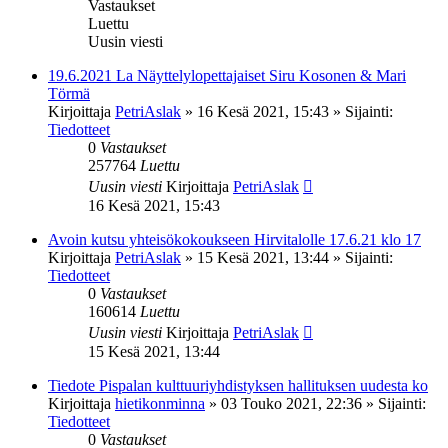
Vastaukset
Luettu
Uusin viesti
19.6.2021 La Näyttelylopettajaiset Siru Kosonen & Mari
Törmä
Kirjoittaja
PetriAslak
»
16 Kesä 2021, 15:43
» Sijainti:
Tiedotteet
0
Vastaukset
257764
Luettu
Uusin viesti
Kirjoittaja
PetriAslak
16 Kesä 2021, 15:43
Avoin kutsu yhteisökokoukseen Hirvitalolle 17.6.21 klo 17
Kirjoittaja
PetriAslak
»
15 Kesä 2021, 13:44
» Sijainti:
Tiedotteet
0
Vastaukset
160614
Luettu
Uusin viesti
Kirjoittaja
PetriAslak
15 Kesä 2021, 13:44
Tiedote Pispalan kulttuuriyhdistyksen hallituksen uudesta ko
Kirjoittaja
hietikonminna
»
03 Touko 2021, 22:36
» Sijainti:
Tiedotteet
0
Vastaukset