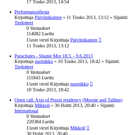
17 Touko 2013, 14:54
Performanssifiesta
Kirjoittaja
Päiviinikainen
»
11 Touko 2013, 13:12
» Sijainti:
Tiedotteet
0
Vastaukset
114082
Luettu
Uusin viesti
Kirjoittaja
Päiviinikainen
11 Touko 2013, 13:12
Parachutes - Shanie Mor 18.5. - 9.6.2013
Kirjoittaja
nurmikko
»
10 Touko 2013, 18:42
» Sijainti:
Tiedotteet
0
Vastaukset
111843
Luettu
Uusin viesti
Kirjoittaja
nurmikko
10 Touko 2013, 18:42
Open call: Axis of Praxis residency (Mooste and Tallinn)
Kirjoittaja
Mikkoli
»
30 Huhti 2013, 20:40
» Sijainti:
International
0
Vastaukset
220384
Luettu
Uusin viesti
Kirjoittaja
Mikkoli
30 Huhti 2013, 20:40