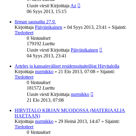
Uusin viesti
Kirjoittaja
Az
06 Syys 2013, 15:15
firman saunailta 27.9.
Kirjoittaja
Päiviinikainen
»
04 Syys 2013, 23:41
» Sijainti:
Tiedotteet
0
Vastaukset
179192
Luettu
Uusin viesti
Kirjoittaja
Päiviinikainen
04 Syys 2013, 23:41
Arteles ja kansainväliset residenssitaiteilijat Hirvitalolla
Kirjoittaja
nurmikko
»
21 Elo 2013, 07:08
» Sijainti:
Tiedotteet
0
Vastaukset
181572
Luettu
Uusin viesti
Kirjoittaja
nurmikko
21 Elo 2013, 07:08
HIRVITALO KIRJAN MUODOSSA (MATERIAALIA
HAETAAN)
Kirjoittaja
nurmikko
»
29 Heinä 2013, 14:47
» Sijainti:
Tiedotteet
0
Vastaukset