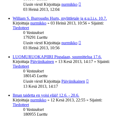
Uusin viesti
Kirjoittaja
nurmikko
03 Heinä 2013, 12:04
William S. Burroughs Hurts, mylittletale ja g.u.l.i.s. 10.7.
Kirjoittaja
nurmikko
»
03 Heinä 2013, 10:56
» Sijainti:
Tiedotteet
0
Vastaukset
179291
Luettu
Uusin viesti
Kirjoittaja
nurmikko
03 Heinä 2013, 10:56
LUOMURUOKAPIIRI Pispalaan, suunnittelua 17.6.
Kirjoittaja
Päiviinikainen
»
13 Kesä 2013, 14:17
» Sijainti:
Tiedotteet
0
Vastaukset
180145
Luettu
Uusin viesti
Kirjoittaja
Päiviinikainen
13 Kesä 2013, 14:17
Ilman taidetta en voisi elää! 12.6. - 20.6.
Kirjoittaja
nurmikko
»
12 Kesä 2013, 22:55
» Sijainti:
Tiedotteet
0
Vastaukset
180955
Luettu