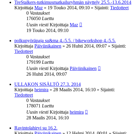
TreStalkers-tutkimusmatkailuryhmän näyttely 25.5.-13.6.2014
Kirjoittaja
Maz
»
19 Touko 2014, 09:10
» Sijainti:
Tiedotteet
0
Vastaukset
176050
Luettu
Uusin viesti
Kirjoittaja
Maz
19 Touko 2014, 09:10
polkupyöräpaja su&ma 4.-5.5. / bikeworkshop 4.-5.5.
Kirjoittaja
Päiviinikainen
»
26 Huhti 2014, 09:07
» Sijainti:
Tiedotteet
0
Vastaukset
179199
Luettu
Uusin viesti
Kirjoittaja
Päiviinikainen
26 Huhti 2014, 09:07
ULLAKON SISÄLTÖ 27.3. 2014
Kirjoittaja
heimira
»
28 Maalis 2014, 16:10
» Sijainti:
Tiedotteet
0
Vastaukset
178071
Luettu
Uusin viesti
Kirjoittaja
heimira
28 Maalis 2014, 16:10
Ravintolahirvi su 16.2.
Kirjoittaja
Päiviinikainen
»
12 Helmi 2014, 00:01
» Sijainti: