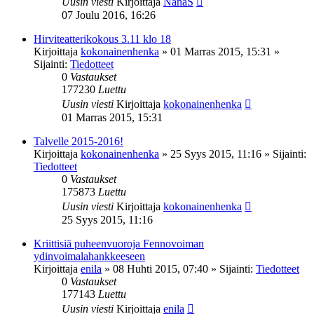
Uusin viesti
Kirjoittaja
NanaS
07 Joulu 2016, 16:26
Hirviteatterikokous 3.11 klo 18
Kirjoittaja
kokonainenhenka
»
01 Marras 2015, 15:31
»
Sijainti:
Tiedotteet
0
Vastaukset
177230
Luettu
Uusin viesti
Kirjoittaja
kokonainenhenka
01 Marras 2015, 15:31
Talvelle 2015-2016!
Kirjoittaja
kokonainenhenka
»
25 Syys 2015, 11:16
» Sijainti:
Tiedotteet
0
Vastaukset
175873
Luettu
Uusin viesti
Kirjoittaja
kokonainenhenka
25 Syys 2015, 11:16
Kriittisiä puheenvuoroja Fennovoiman
ydinvoimalahankkeeseen
Kirjoittaja
enila
»
08 Huhti 2015, 07:40
» Sijainti:
Tiedotteet
0
Vastaukset
177143
Luettu
Uusin viesti
Kirjoittaja
enila