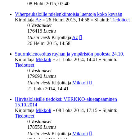
08 Huhti 2015, 07:40
Viherpeukaloille mielenkiintoisia luentoja koko kevään
Kirjoittaja
Az
»
26 Helmi 2015, 14:58
» Sijainti:
Tiedotteet
0
Vastaukset
176415
Luettu
Uusin viesti
Kirjoittaja
Az
26 Helmi 2015, 14:58
Suurmielenosoitus rayhan ja ympäristön puolesta 24.10.
Kirjoittaja
Mikkoli
»
21 Loka 2014, 14:41
» Sijainti:
Tiedotteet
0
Vastaukset
179690
Luettu
Uusin viesti
Kirjoittaja
Mikkoli
21 Loka 2014, 14:41
Hirvitalolaisille tiedoksi: VERKKO-aluetapaaminen
15.10.2014
Kirjoittaja
Mikkoli
»
08 Loka 2014, 17:15
» Sijainti:
Tiedotteet
0
Vastaukset
178556
Luettu
Uusin viesti
Kirjoittaja
Mikkoli