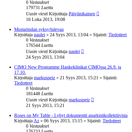
0
Vastaukset
179731
Luettu
Uusin viesti
Kirjoittaja
Päiviinikainen
16 Loka 2013, 19:08
Mustarindan syksy/tulevaa
Kirjoittaja
paulei
»
24 Syys 2013, 13:04
» Sijainti:
Tiedotteet
0
Vastaukset
176544
Luettu
Uusin viesti
Kirjoittaja
paulei
24 Syys 2013, 13:04
CIMO New Programme Hankeklinikat CIMOssa 26.9. ja
17.10.
Kirjoittaja
markuspetz
»
21 Syys 2013, 15:21
» Sijainti:
Tiedotteet
0
Vastaukset
181448
Luettu
Uusin viesti
Kirjoittaja
markuspetz
21 Syys 2013, 15:21
Roses on My Table - Lyhyt dokumentti anarkistikollektiivista
Kirjoittaja
Az
»
06 Syys 2013, 15:15
» Sijainti:
Tiedotteet
0
Vastaukset
176233
Luettu