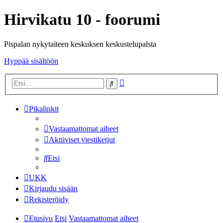
Hirvikatu 10 - foorumi
Pispalan nykytaiteen keskuksen keskustelupalsta
Hyppää sisältöön
Tarkennettu
Etsi
haku
Pikalinkit
Vastaamattomat aiheet
Aktiiviset viestiketjut
Etsi
UKK
Kirjaudu sisään
Rekisteröidy
Etusivu
Etsi
Vastaamattomat aiheet