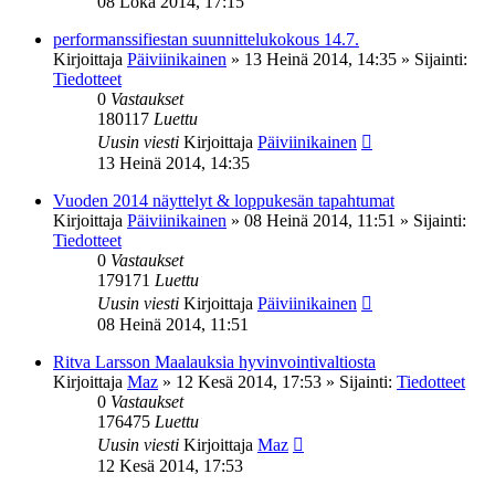
08 Loka 2014, 17:15
performanssifiestan suunnittelukokous 14.7.
Kirjoittaja
Päiviinikainen
»
13 Heinä 2014, 14:35
» Sijainti:
Tiedotteet
0
Vastaukset
180117
Luettu
Uusin viesti
Kirjoittaja
Päiviinikainen
13 Heinä 2014, 14:35
Vuoden 2014 näyttelyt & loppukesän tapahtumat
Kirjoittaja
Päiviinikainen
»
08 Heinä 2014, 11:51
» Sijainti:
Tiedotteet
0
Vastaukset
179171
Luettu
Uusin viesti
Kirjoittaja
Päiviinikainen
08 Heinä 2014, 11:51
Ritva Larsson Maalauksia hyvinvointivaltiosta
Kirjoittaja
Maz
»
12 Kesä 2014, 17:53
» Sijainti:
Tiedotteet
0
Vastaukset
176475
Luettu
Uusin viesti
Kirjoittaja
Maz
12 Kesä 2014, 17:53