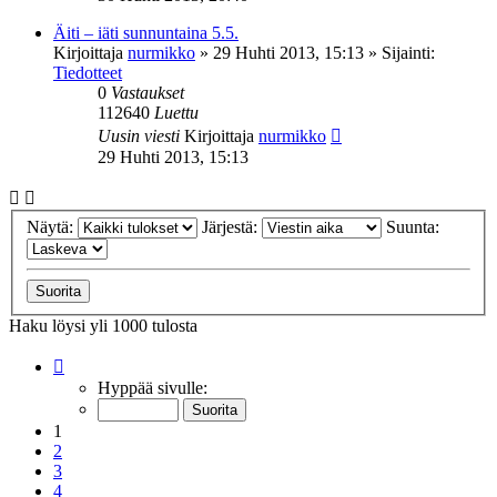
Äiti – iäti sunnuntaina 5.5.
Kirjoittaja
nurmikko
»
29 Huhti 2013, 15:13
» Sijainti:
Tiedotteet
0
Vastaukset
112640
Luettu
Uusin viesti
Kirjoittaja
nurmikko
29 Huhti 2013, 15:13
Näytä:
Järjestä:
Suunta:
Haku löysi yli 1000 tulosta
Sivu
1
/
20
Hyppää sivulle:
1
2
3
4