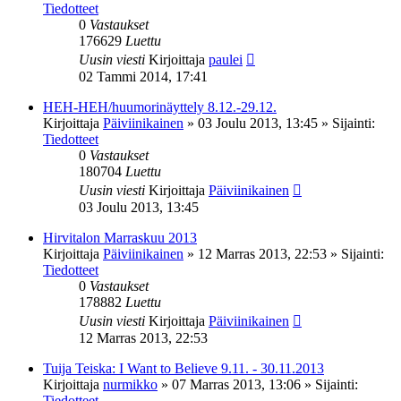
Tiedotteet
0
Vastaukset
176629
Luettu
Uusin viesti
Kirjoittaja
paulei
02 Tammi 2014, 17:41
HEH-HEH/huumorinäyttely 8.12.-29.12.
Kirjoittaja
Päiviinikainen
»
03 Joulu 2013, 13:45
» Sijainti:
Tiedotteet
0
Vastaukset
180704
Luettu
Uusin viesti
Kirjoittaja
Päiviinikainen
03 Joulu 2013, 13:45
Hirvitalon Marraskuu 2013
Kirjoittaja
Päiviinikainen
»
12 Marras 2013, 22:53
» Sijainti:
Tiedotteet
0
Vastaukset
178882
Luettu
Uusin viesti
Kirjoittaja
Päiviinikainen
12 Marras 2013, 22:53
Tuija Teiska: I Want to Believe 9.11. - 30.11.2013
Kirjoittaja
nurmikko
»
07 Marras 2013, 13:06
» Sijainti:
Tiedotteet