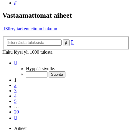
Etsi
Vastaamattomat aiheet
Siirry tarkennettuun hakuun
Tarkennettu
Etsi
haku
Haku löysi yli 1000 tulosta
Sivu
1
/
20
Hyppää sivulle:
1
2
3
4
5
…
20
Seuraava
Aiheet