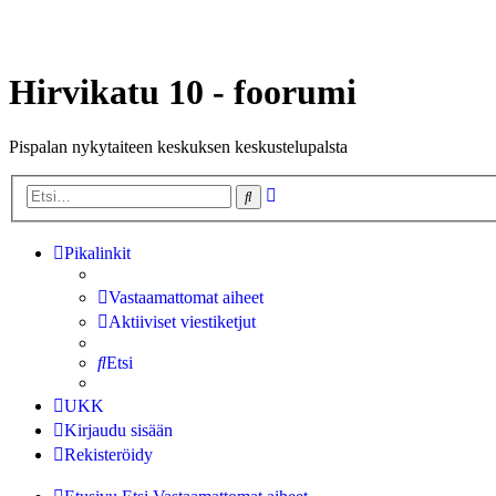
Hirvikatu 10 - foorumi
Pispalan nykytaiteen keskuksen keskustelupalsta
Tarkennettu
Etsi
haku
Pikalinkit
Vastaamattomat aiheet
Aktiiviset viestiketjut
Etsi
UKK
Kirjaudu sisään
Rekisteröidy