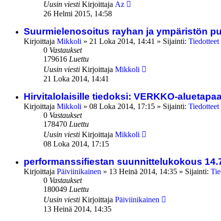
Uusin viesti
Kirjoittaja
Az
26 Helmi 2015, 14:58
Suurmielenosoitus rayhan ja ympäristön pu
Kirjoittaja
Mikkoli
»
21 Loka 2014, 14:41
» Sijainti:
Tiedotteet
0
Vastaukset
179616
Luettu
Uusin viesti
Kirjoittaja
Mikkoli
21 Loka 2014, 14:41
Hirvitalolaisille tiedoksi: VERKKO-aluetap
Kirjoittaja
Mikkoli
»
08 Loka 2014, 17:15
» Sijainti:
Tiedotteet
0
Vastaukset
178470
Luettu
Uusin viesti
Kirjoittaja
Mikkoli
08 Loka 2014, 17:15
performanssifiestan suunnittelukokous 14.
Kirjoittaja
Päiviinikainen
»
13 Heinä 2014, 14:35
» Sijainti:
Tie
0
Vastaukset
180049
Luettu
Uusin viesti
Kirjoittaja
Päiviinikainen
13 Heinä 2014, 14:35