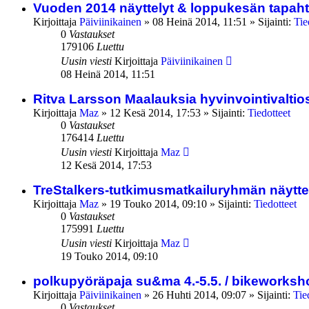
Vuoden 2014 näyttelyt & loppukesän tapah
Kirjoittaja
Päiviinikainen
»
08 Heinä 2014, 11:51
» Sijainti:
Tie
0
Vastaukset
179106
Luettu
Uusin viesti
Kirjoittaja
Päiviinikainen
08 Heinä 2014, 11:51
Ritva Larsson Maalauksia hyvinvointivaltio
Kirjoittaja
Maz
»
12 Kesä 2014, 17:53
» Sijainti:
Tiedotteet
0
Vastaukset
176414
Luettu
Uusin viesti
Kirjoittaja
Maz
12 Kesä 2014, 17:53
TreStalkers-tutkimusmatkailuryhmän näyttel
Kirjoittaja
Maz
»
19 Touko 2014, 09:10
» Sijainti:
Tiedotteet
0
Vastaukset
175991
Luettu
Uusin viesti
Kirjoittaja
Maz
19 Touko 2014, 09:10
polkupyöräpaja su&ma 4.-5.5. / bikeworksho
Kirjoittaja
Päiviinikainen
»
26 Huhti 2014, 09:07
» Sijainti:
Tie
0
Vastaukset