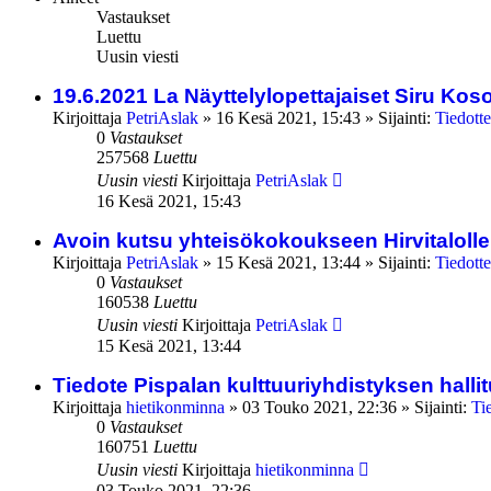
Vastaukset
Luettu
Uusin viesti
19.6.2021 La Näyttelylopettajaiset Siru Ko
Kirjoittaja
PetriAslak
»
16 Kesä 2021, 15:43
» Sijainti:
Tiedotte
0
Vastaukset
257568
Luettu
Uusin viesti
Kirjoittaja
PetriAslak
16 Kesä 2021, 15:43
Avoin kutsu yhteisökokoukseen Hirvitalolle 
Kirjoittaja
PetriAslak
»
15 Kesä 2021, 13:44
» Sijainti:
Tiedotte
0
Vastaukset
160538
Luettu
Uusin viesti
Kirjoittaja
PetriAslak
15 Kesä 2021, 13:44
Tiedote Pispalan kulttuuriyhdistyksen hall
Kirjoittaja
hietikonminna
»
03 Touko 2021, 22:36
» Sijainti:
Ti
0
Vastaukset
160751
Luettu
Uusin viesti
Kirjoittaja
hietikonminna
03 Touko 2021, 22:36