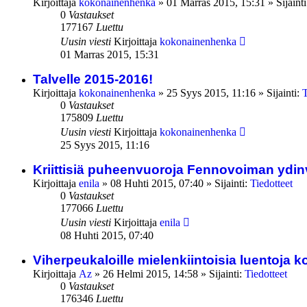
Kirjoittaja
kokonainenhenka
»
01 Marras 2015, 15:31
» Sijaint
0
Vastaukset
177167
Luettu
Uusin viesti
Kirjoittaja
kokonainenhenka
01 Marras 2015, 15:31
Talvelle 2015-2016!
Kirjoittaja
kokonainenhenka
»
25 Syys 2015, 11:16
» Sijainti:
T
0
Vastaukset
175809
Luettu
Uusin viesti
Kirjoittaja
kokonainenhenka
25 Syys 2015, 11:16
Kriittisiä puheenvuoroja Fennovoiman yd
Kirjoittaja
enila
»
08 Huhti 2015, 07:40
» Sijainti:
Tiedotteet
0
Vastaukset
177066
Luettu
Uusin viesti
Kirjoittaja
enila
08 Huhti 2015, 07:40
Viherpeukaloille mielenkiintoisia luentoja 
Kirjoittaja
Az
»
26 Helmi 2015, 14:58
» Sijainti:
Tiedotteet
0
Vastaukset
176346
Luettu