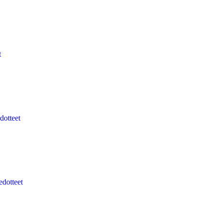
t
dotteet
edotteet