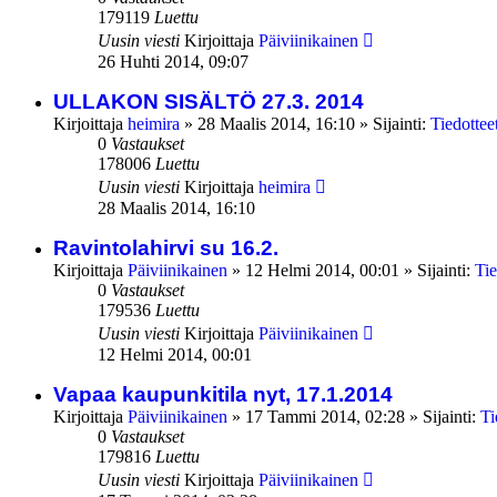
179119
Luettu
Uusin viesti
Kirjoittaja
Päiviinikainen
26 Huhti 2014, 09:07
ULLAKON SISÄLTÖ 27.3. 2014
Kirjoittaja
heimira
»
28 Maalis 2014, 16:10
» Sijainti:
Tiedottee
0
Vastaukset
178006
Luettu
Uusin viesti
Kirjoittaja
heimira
28 Maalis 2014, 16:10
Ravintolahirvi su 16.2.
Kirjoittaja
Päiviinikainen
»
12 Helmi 2014, 00:01
» Sijainti:
Tie
0
Vastaukset
179536
Luettu
Uusin viesti
Kirjoittaja
Päiviinikainen
12 Helmi 2014, 00:01
Vapaa kaupunkitila nyt, 17.1.2014
Kirjoittaja
Päiviinikainen
»
17 Tammi 2014, 02:28
» Sijainti:
Ti
0
Vastaukset
179816
Luettu
Uusin viesti
Kirjoittaja
Päiviinikainen