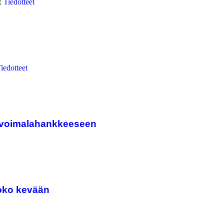
i:
Tiedotteet
iedotteet
invoimalahankkeeseen
koko kevään