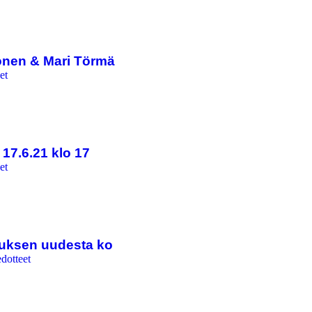
sonen & Mari Törmä
et
17.6.21 klo 17
et
ituksen uudesta ko
edotteet