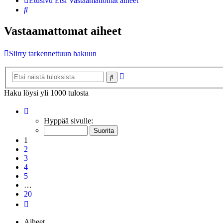
Etusivu
Etsi
Vastaamattomat aiheet
Etsi
Vastaamattomat aiheet
Siirry tarkennettuun hakuun
Tarkennettu
Etsi
haku
Haku löysi yli 1000 tulosta
Sivu
1
/
20
Hyppää sivulle:
1
2
3
4
5
…
20
Seuraava
Aiheet