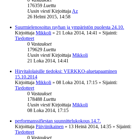
176359
Luettu
Uusin viesti
Kirjoittaja
Az
26 Helmi 2015, 14:58
Suurmielenosoitus rayhan ja ympäristön puolesta 24.10.
Kirjoittaja
Mikkoli
»
21 Loka 2014, 14:41
» Sijainti:
Tiedotteet
0
Vastaukset
179629
Luettu
Uusin viesti
Kirjoittaja
Mikkoli
21 Loka 2014, 14:41
Hirvitalolaisille tiedoksi: VERKKO-aluetapaaminen
15.10.2014
Kirjoittaja
Mikkoli
»
08 Loka 2014, 17:15
» Sijainti:
Tiedotteet
0
Vastaukset
178488
Luettu
Uusin viesti
Kirjoittaja
Mikkoli
08 Loka 2014, 17:15
performanssifiestan suunnittelukokous 14.7.
Kirjoittaja
Päiviinikainen
»
13 Heinä 2014, 14:35
» Sijainti:
Tiedotteet
0
Vastaukset