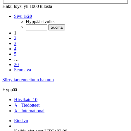
Haku löysi yli 1000 tulosta
Sivu
1
/
20
Hyppää sivulle:
1
2
3
4
5
…
20
Seuraava
Siirry tarkennettuun hakuun
Hyppää
Hirvikatu 10
↳ Tiedotteet
↳ International
Etusivu