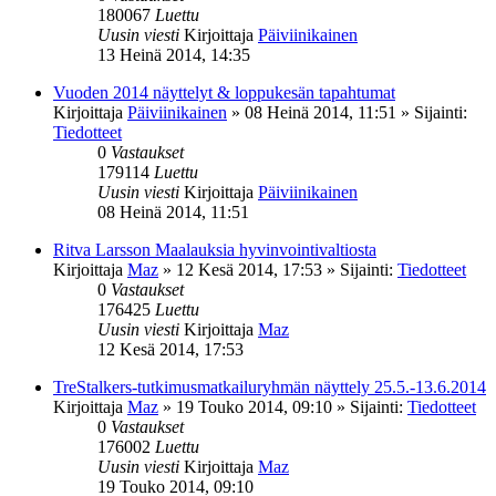
180067
Luettu
Uusin viesti
Kirjoittaja
Päiviinikainen
13 Heinä 2014, 14:35
Vuoden 2014 näyttelyt & loppukesän tapahtumat
Kirjoittaja
Päiviinikainen
»
08 Heinä 2014, 11:51
» Sijainti:
Tiedotteet
0
Vastaukset
179114
Luettu
Uusin viesti
Kirjoittaja
Päiviinikainen
08 Heinä 2014, 11:51
Ritva Larsson Maalauksia hyvinvointivaltiosta
Kirjoittaja
Maz
»
12 Kesä 2014, 17:53
» Sijainti:
Tiedotteet
0
Vastaukset
176425
Luettu
Uusin viesti
Kirjoittaja
Maz
12 Kesä 2014, 17:53
TreStalkers-tutkimusmatkailuryhmän näyttely 25.5.-13.6.2014
Kirjoittaja
Maz
»
19 Touko 2014, 09:10
» Sijainti:
Tiedotteet
0
Vastaukset
176002
Luettu
Uusin viesti
Kirjoittaja
Maz
19 Touko 2014, 09:10