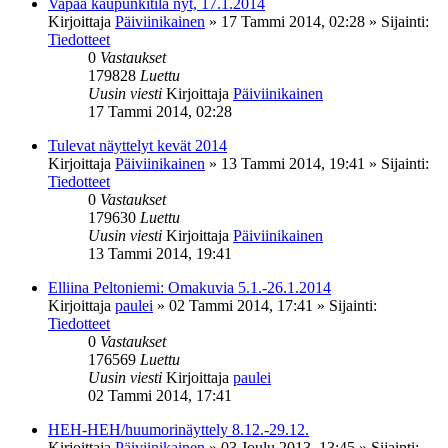
Vapaa kaupunkitila nyt, 17.1.2014
Kirjoittaja
Päiviinikainen
»
17 Tammi 2014, 02:28
» Sijainti:
Tiedotteet
0
Vastaukset
179828
Luettu
Uusin viesti
Kirjoittaja
Päiviinikainen
17 Tammi 2014, 02:28
Tulevat näyttelyt kevät 2014
Kirjoittaja
Päiviinikainen
»
13 Tammi 2014, 19:41
» Sijainti:
Tiedotteet
0
Vastaukset
179630
Luettu
Uusin viesti
Kirjoittaja
Päiviinikainen
13 Tammi 2014, 19:41
Elliina Peltoniemi: Omakuvia 5.1.-26.1.2014
Kirjoittaja
paulei
»
02 Tammi 2014, 17:41
» Sijainti:
Tiedotteet
0
Vastaukset
176569
Luettu
Uusin viesti
Kirjoittaja
paulei
02 Tammi 2014, 17:41
HEH-HEH/huumorinäyttely 8.12.-29.12.
Kirjoittaja
Päiviinikainen
»
03 Joulu 2013, 13:45
» Sijainti: