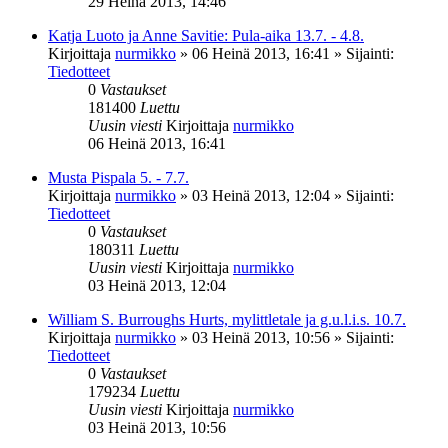
29 Heinä 2013, 14:46
Katja Luoto ja Anne Savitie: Pula-aika 13.7. - 4.8.
Kirjoittaja
nurmikko
»
06 Heinä 2013, 16:41
» Sijainti:
Tiedotteet
0
Vastaukset
181400
Luettu
Uusin viesti
Kirjoittaja
nurmikko
06 Heinä 2013, 16:41
Musta Pispala 5. - 7.7.
Kirjoittaja
nurmikko
»
03 Heinä 2013, 12:04
» Sijainti:
Tiedotteet
0
Vastaukset
180311
Luettu
Uusin viesti
Kirjoittaja
nurmikko
03 Heinä 2013, 12:04
William S. Burroughs Hurts, mylittletale ja g.u.l.i.s. 10.7.
Kirjoittaja
nurmikko
»
03 Heinä 2013, 10:56
» Sijainti:
Tiedotteet
0
Vastaukset
179234
Luettu
Uusin viesti
Kirjoittaja
nurmikko
03 Heinä 2013, 10:56