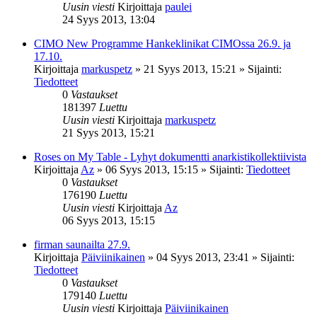
Uusin viesti
Kirjoittaja
paulei
24 Syys 2013, 13:04
CIMO New Programme Hankeklinikat CIMOssa 26.9. ja
17.10.
Kirjoittaja
markuspetz
»
21 Syys 2013, 15:21
» Sijainti:
Tiedotteet
0
Vastaukset
181397
Luettu
Uusin viesti
Kirjoittaja
markuspetz
21 Syys 2013, 15:21
Roses on My Table - Lyhyt dokumentti anarkistikollektiivista
Kirjoittaja
Az
»
06 Syys 2013, 15:15
» Sijainti:
Tiedotteet
0
Vastaukset
176190
Luettu
Uusin viesti
Kirjoittaja
Az
06 Syys 2013, 15:15
firman saunailta 27.9.
Kirjoittaja
Päiviinikainen
»
04 Syys 2013, 23:41
» Sijainti:
Tiedotteet
0
Vastaukset
179140
Luettu
Uusin viesti
Kirjoittaja
Päiviinikainen