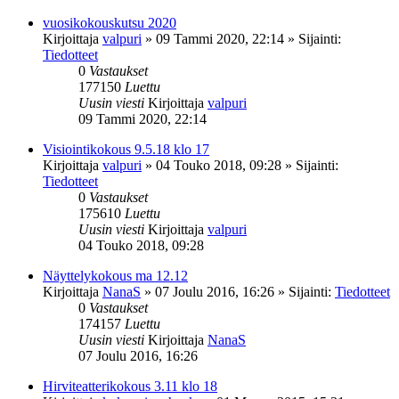
vuosikokouskutsu 2020
Kirjoittaja
valpuri
»
09 Tammi 2020, 22:14
» Sijainti:
Tiedotteet
0
Vastaukset
177150
Luettu
Uusin viesti
Kirjoittaja
valpuri
09 Tammi 2020, 22:14
Visiointikokous 9.5.18 klo 17
Kirjoittaja
valpuri
»
04 Touko 2018, 09:28
» Sijainti:
Tiedotteet
0
Vastaukset
175610
Luettu
Uusin viesti
Kirjoittaja
valpuri
04 Touko 2018, 09:28
Näyttelykokous ma 12.12
Kirjoittaja
NanaS
»
07 Joulu 2016, 16:26
» Sijainti:
Tiedotteet
0
Vastaukset
174157
Luettu
Uusin viesti
Kirjoittaja
NanaS
07 Joulu 2016, 16:26
Hirviteatterikokous 3.11 klo 18