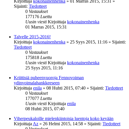
Kirjoittaja
kokonainenhenka
»
01 Marras 2015, 15:31
»
Sijainti:
Tiedotteet
0
Vastaukset
177176
Luettu
Uusin viesti
Kirjoittaja
kokonainenhenka
01 Marras 2015, 15:31
Talvelle 2015-2016!
Kirjoittaja
kokonainenhenka
»
25 Syys 2015, 11:16
» Sijainti:
Tiedotteet
0
Vastaukset
175818
Luettu
Uusin viesti
Kirjoittaja
kokonainenhenka
25 Syys 2015, 11:16
Kriittisiä puheenvuoroja Fennovoiman
ydinvoimalahankkeeseen
Kirjoittaja
enila
»
08 Huhti 2015, 07:40
» Sijainti:
Tiedotteet
0
Vastaukset
177077
Luettu
Uusin viesti
Kirjoittaja
enila
08 Huhti 2015, 07:40
Viherpeukaloille mielenkiintoisia luentoja koko kevään
Kirjoittaja
Az
»
26 Helmi 2015, 14:58
» Sijainti:
Tiedotteet
0
Vastaukset