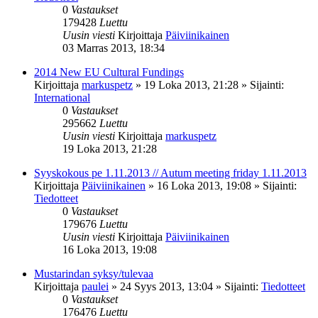
0
Vastaukset
179428
Luettu
Uusin viesti
Kirjoittaja
Päiviinikainen
03 Marras 2013, 18:34
2014 New EU Cultural Fundings
Kirjoittaja
markuspetz
»
19 Loka 2013, 21:28
» Sijainti:
International
0
Vastaukset
295662
Luettu
Uusin viesti
Kirjoittaja
markuspetz
19 Loka 2013, 21:28
Syyskokous pe 1.11.2013 // Autum meeting friday 1.11.2013
Kirjoittaja
Päiviinikainen
»
16 Loka 2013, 19:08
» Sijainti:
Tiedotteet
0
Vastaukset
179676
Luettu
Uusin viesti
Kirjoittaja
Päiviinikainen
16 Loka 2013, 19:08
Mustarindan syksy/tulevaa
Kirjoittaja
paulei
»
24 Syys 2013, 13:04
» Sijainti:
Tiedotteet
0
Vastaukset
176476
Luettu