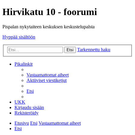
Hirvikatu 10 - foorumi
Pispalan nykytaiteen keskuksen keskustelupalsta
Hyppää sisältöön
Tarkennettu haku
Etsi
Pikalinkit
Vastaamattomat aiheet
Aktiiviset viestiketjut
Etsi
UKK
Kirjaudu sisään
Rekisteröidy
Etusivu
Etsi
Vastaamattomat aiheet
Etsi