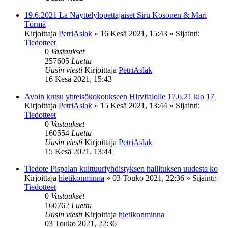
19.6.2021 La Näyttelylopettajaiset Siru Kosonen & Mari
Törmä
Kirjoittaja
PetriAslak
»
16 Kesä 2021, 15:43
» Sijainti:
Tiedotteet
0
Vastaukset
257605
Luettu
Uusin viesti
Kirjoittaja
PetriAslak
16 Kesä 2021, 15:43
Avoin kutsu yhteisökokoukseen Hirvitalolle 17.6.21 klo 17
Kirjoittaja
PetriAslak
»
15 Kesä 2021, 13:44
» Sijainti:
Tiedotteet
0
Vastaukset
160554
Luettu
Uusin viesti
Kirjoittaja
PetriAslak
15 Kesä 2021, 13:44
Tiedote Pispalan kulttuuriyhdistyksen hallituksen uudesta ko
Kirjoittaja
hietikonminna
»
03 Touko 2021, 22:36
» Sijainti:
Tiedotteet
0
Vastaukset
160762
Luettu
Uusin viesti
Kirjoittaja
hietikonminna
03 Touko 2021, 22:36