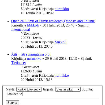
0
Vastaukset
111812
Luettu
Uusin viesti
Kirjoittaja
nurmikko
10 Touko 2013, 18:42
Open call: Axis of Praxis residency (Mooste and Tallinn)
Kirjoittaja
Mikkoli
»
30 Huhti 2013, 20:40
» Sijainti:
International
0
Vastaukset
220331
Luettu
Uusin viesti
Kirjoittaja
Mikkoli
30 Huhti 2013, 20:40
Äiti – iäti sunnuntaina 5.5.
Kirjoittaja
nurmikko
»
29 Huhti 2013, 15:13
» Sijainti:
Tiedotteet
0
Vastaukset
112608
Luettu
Uusin viesti
Kirjoittaja
nurmikko
29 Huhti 2013, 15:13
Näytä:
Järjestä:
Suunta: