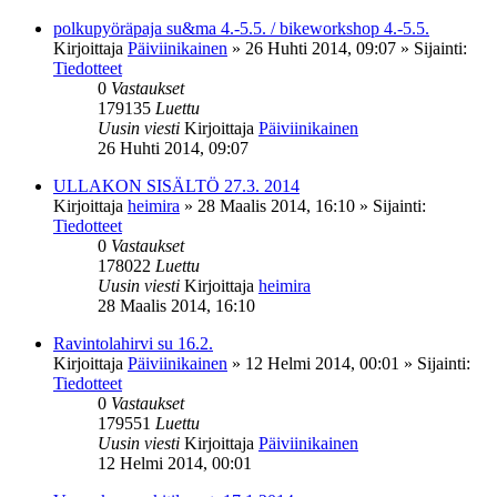
polkupyöräpaja su&ma 4.-5.5. / bikeworkshop 4.-5.5.
Kirjoittaja
Päiviinikainen
»
26 Huhti 2014, 09:07
» Sijainti:
Tiedotteet
0
Vastaukset
179135
Luettu
Uusin viesti
Kirjoittaja
Päiviinikainen
26 Huhti 2014, 09:07
ULLAKON SISÄLTÖ 27.3. 2014
Kirjoittaja
heimira
»
28 Maalis 2014, 16:10
» Sijainti:
Tiedotteet
0
Vastaukset
178022
Luettu
Uusin viesti
Kirjoittaja
heimira
28 Maalis 2014, 16:10
Ravintolahirvi su 16.2.
Kirjoittaja
Päiviinikainen
»
12 Helmi 2014, 00:01
» Sijainti:
Tiedotteet
0
Vastaukset
179551
Luettu
Uusin viesti
Kirjoittaja
Päiviinikainen
12 Helmi 2014, 00:01