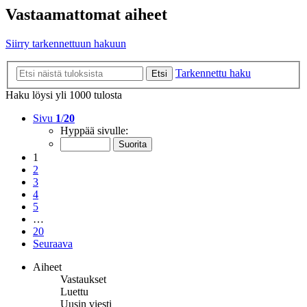
Vastaamattomat aiheet
Siirry tarkennettuun hakuun
Tarkennettu haku
Etsi
Haku löysi yli 1000 tulosta
Sivu
1
/
20
Hyppää sivulle:
1
2
3
4
5
…
20
Seuraava
Aiheet
Vastaukset
Luettu
Uusin viesti