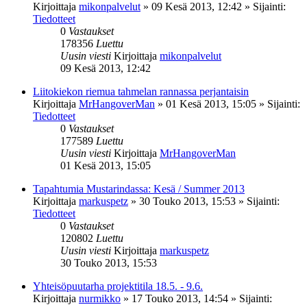
Kirjoittaja
mikonpalvelut
»
09 Kesä 2013, 12:42
» Sijainti:
Tiedotteet
0
Vastaukset
178356
Luettu
Uusin viesti
Kirjoittaja
mikonpalvelut
09 Kesä 2013, 12:42
Liitokiekon riemua tahmelan rannassa perjantaisin
Kirjoittaja
MrHangoverMan
»
01 Kesä 2013, 15:05
» Sijainti:
Tiedotteet
0
Vastaukset
177589
Luettu
Uusin viesti
Kirjoittaja
MrHangoverMan
01 Kesä 2013, 15:05
Tapahtumia Mustarindassa: Kesä / Summer 2013
Kirjoittaja
markuspetz
»
30 Touko 2013, 15:53
» Sijainti:
Tiedotteet
0
Vastaukset
120802
Luettu
Uusin viesti
Kirjoittaja
markuspetz
30 Touko 2013, 15:53
Yhteisöpuutarha projektitila 18.5. - 9.6.
Kirjoittaja
nurmikko
»
17 Touko 2013, 14:54
» Sijainti: