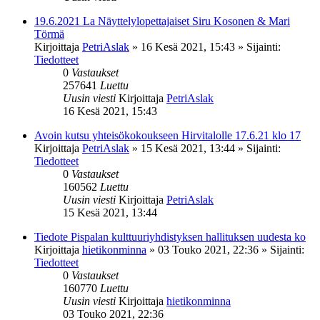
19.6.2021 La Näyttelylopettajaiset Siru Kosonen & Mari
Törmä
Kirjoittaja
PetriAslak
»
16 Kesä 2021, 15:43
» Sijainti:
Tiedotteet
0
Vastaukset
257641
Luettu
Uusin viesti
Kirjoittaja
PetriAslak
16 Kesä 2021, 15:43
Avoin kutsu yhteisökokoukseen Hirvitalolle 17.6.21 klo 17
Kirjoittaja
PetriAslak
»
15 Kesä 2021, 13:44
» Sijainti:
Tiedotteet
0
Vastaukset
160562
Luettu
Uusin viesti
Kirjoittaja
PetriAslak
15 Kesä 2021, 13:44
Tiedote Pispalan kulttuuriyhdistyksen hallituksen uudesta ko
Kirjoittaja
hietikonminna
»
03 Touko 2021, 22:36
» Sijainti:
Tiedotteet
0
Vastaukset
160770
Luettu
Uusin viesti
Kirjoittaja
hietikonminna
03 Touko 2021, 22:36