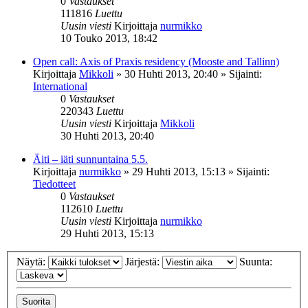
0
Vastaukset
111816
Luettu
Uusin viesti
Kirjoittaja
nurmikko
10 Touko 2013, 18:42
Open call: Axis of Praxis residency (Mooste and Tallinn)
Kirjoittaja
Mikkoli
»
30 Huhti 2013, 20:40
» Sijainti:
International
0
Vastaukset
220343
Luettu
Uusin viesti
Kirjoittaja
Mikkoli
30 Huhti 2013, 20:40
Äiti – iäti sunnuntaina 5.5.
Kirjoittaja
nurmikko
»
29 Huhti 2013, 15:13
» Sijainti:
Tiedotteet
0
Vastaukset
112610
Luettu
Uusin viesti
Kirjoittaja
nurmikko
29 Huhti 2013, 15:13
Näytä:
Järjestä:
Suunta: