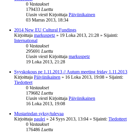
0
Vastaukset
179433
Luettu
Uusin viesti
Kirjoittaja
Päiviinikainen
03 Marras 2013, 18:34
2014 New EU Cultural Fundings
Kirjoittaja
markuspetz
»
19 Loka 2013, 21:28
» Sijainti:
International
0
Vastaukset
295691
Luettu
Uusin viesti
Kirjoittaja
markuspetz
19 Loka 2013, 21:28
Syyskokous pe 1.11.2013 // Autum meeting friday 1.11.2013
Kirjoittaja
Päiviinikainen
»
16 Loka 2013, 19:08
» Sijainti:
Tiedotteet
0
Vastaukset
179682
Luettu
Uusin viesti
Kirjoittaja
Päiviinikainen
16 Loka 2013, 19:08
Mustarindan syksy/tulevaa
Kirjoittaja
paulei
»
24 Syys 2013, 13:04
» Sijainti:
Tiedotteet
0
Vastaukset
176486
Luettu