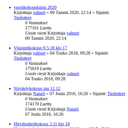
vuosikokouskutsu 2020
Kirjoittaja
valpuri
»
09 Tammi 2020, 22:14
» Sijainti:
Tiedotteet
0
Vastaukset
177161
Luettu
Uusin viesti
Kirjoittaja
valpuri
09 Tammi 2020, 22:14
Visiointikokous 9.5.18 klo 17
Kirjoittaja
valpuri
»
04 Touko 2018, 09:28
» Sijainti:
Tiedotteet
0
Vastaukset
175619
Luettu
Uusin viesti
Kirjoittaja
valpuri
04 Touko 2018, 09:28
Näyttelykokous ma 12.12
Kirjoittaja
NanaS
»
07 Joulu 2016, 16:26
» Sijainti:
Tiedotteet
0
Vastaukset
174170
Luettu
Uusin viesti
Kirjoittaja
NanaS
07 Joulu 2016, 16:26
Hirviteatterikokous 3.11 klo 18