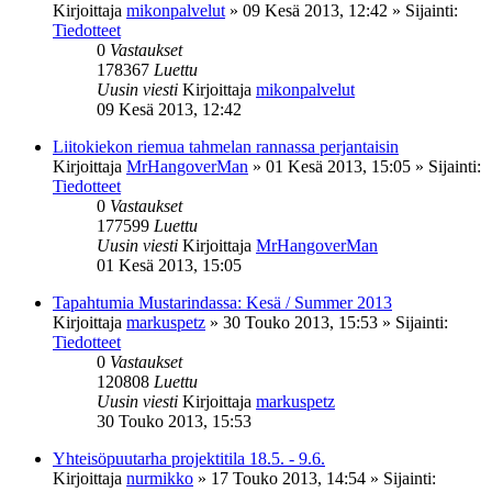
Kirjoittaja
mikonpalvelut
»
09 Kesä 2013, 12:42
» Sijainti:
Tiedotteet
0
Vastaukset
178367
Luettu
Uusin viesti
Kirjoittaja
mikonpalvelut
09 Kesä 2013, 12:42
Liitokiekon riemua tahmelan rannassa perjantaisin
Kirjoittaja
MrHangoverMan
»
01 Kesä 2013, 15:05
» Sijainti:
Tiedotteet
0
Vastaukset
177599
Luettu
Uusin viesti
Kirjoittaja
MrHangoverMan
01 Kesä 2013, 15:05
Tapahtumia Mustarindassa: Kesä / Summer 2013
Kirjoittaja
markuspetz
»
30 Touko 2013, 15:53
» Sijainti:
Tiedotteet
0
Vastaukset
120808
Luettu
Uusin viesti
Kirjoittaja
markuspetz
30 Touko 2013, 15:53
Yhteisöpuutarha projektitila 18.5. - 9.6.
Kirjoittaja
nurmikko
»
17 Touko 2013, 14:54
» Sijainti: