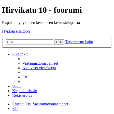
Hirvikatu 10 - foorumi
Pispalan nykytaiteen keskuksen keskustelupalsta
Hyppää sisältöön
Tarkennettu haku
Etsi
Pikalinkit
Vastaamattomat aiheet
Aktiiviset viestiketjut
Etsi
UKK
Kirjaudu sisään
Rekisteröidy
Etusivu
Etsi
Vastaamattomat aiheet
Etsi