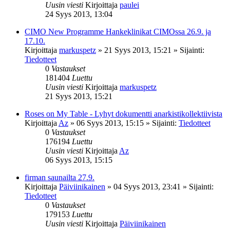
Uusin viesti
Kirjoittaja
paulei
24 Syys 2013, 13:04
CIMO New Programme Hankeklinikat CIMOssa 26.9. ja
17.10.
Kirjoittaja
markuspetz
»
21 Syys 2013, 15:21
» Sijainti:
Tiedotteet
0
Vastaukset
181404
Luettu
Uusin viesti
Kirjoittaja
markuspetz
21 Syys 2013, 15:21
Roses on My Table - Lyhyt dokumentti anarkistikollektiivista
Kirjoittaja
Az
»
06 Syys 2013, 15:15
» Sijainti:
Tiedotteet
0
Vastaukset
176194
Luettu
Uusin viesti
Kirjoittaja
Az
06 Syys 2013, 15:15
firman saunailta 27.9.
Kirjoittaja
Päiviinikainen
»
04 Syys 2013, 23:41
» Sijainti:
Tiedotteet
0
Vastaukset
179153
Luettu
Uusin viesti
Kirjoittaja
Päiviinikainen