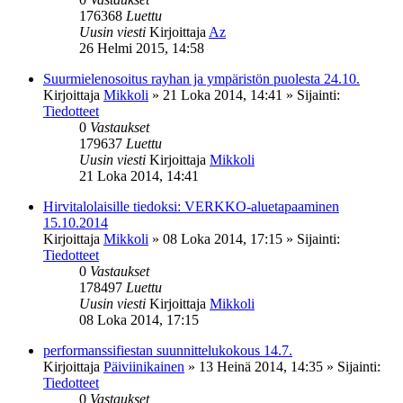
176368
Luettu
Uusin viesti
Kirjoittaja
Az
26 Helmi 2015, 14:58
Suurmielenosoitus rayhan ja ympäristön puolesta 24.10.
Kirjoittaja
Mikkoli
»
21 Loka 2014, 14:41
» Sijainti:
Tiedotteet
0
Vastaukset
179637
Luettu
Uusin viesti
Kirjoittaja
Mikkoli
21 Loka 2014, 14:41
Hirvitalolaisille tiedoksi: VERKKO-aluetapaaminen
15.10.2014
Kirjoittaja
Mikkoli
»
08 Loka 2014, 17:15
» Sijainti:
Tiedotteet
0
Vastaukset
178497
Luettu
Uusin viesti
Kirjoittaja
Mikkoli
08 Loka 2014, 17:15
performanssifiestan suunnittelukokous 14.7.
Kirjoittaja
Päiviinikainen
»
13 Heinä 2014, 14:35
» Sijainti:
Tiedotteet
0
Vastaukset