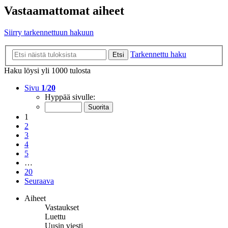
Vastaamattomat aiheet
Siirry tarkennettuun hakuun
Tarkennettu haku
Etsi
Haku löysi yli 1000 tulosta
Sivu
1
/
20
Hyppää sivulle:
1
2
3
4
5
…
20
Seuraava
Aiheet
Vastaukset
Luettu
Uusin viesti