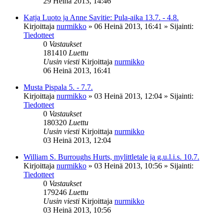
29 Heinä 2013, 14:46
Katja Luoto ja Anne Savitie: Pula-aika 13.7. - 4.8.
Kirjoittaja
nurmikko
»
06 Heinä 2013, 16:41
» Sijainti:
Tiedotteet
0
Vastaukset
181410
Luettu
Uusin viesti
Kirjoittaja
nurmikko
06 Heinä 2013, 16:41
Musta Pispala 5. - 7.7.
Kirjoittaja
nurmikko
»
03 Heinä 2013, 12:04
» Sijainti:
Tiedotteet
0
Vastaukset
180320
Luettu
Uusin viesti
Kirjoittaja
nurmikko
03 Heinä 2013, 12:04
William S. Burroughs Hurts, mylittletale ja g.u.l.i.s. 10.7.
Kirjoittaja
nurmikko
»
03 Heinä 2013, 10:56
» Sijainti:
Tiedotteet
0
Vastaukset
179246
Luettu
Uusin viesti
Kirjoittaja
nurmikko
03 Heinä 2013, 10:56