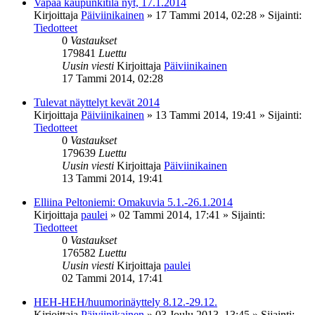
Vapaa kaupunkitila nyt, 17.1.2014
Kirjoittaja
Päiviinikainen
»
17 Tammi 2014, 02:28
» Sijainti:
Tiedotteet
0
Vastaukset
179841
Luettu
Uusin viesti
Kirjoittaja
Päiviinikainen
17 Tammi 2014, 02:28
Tulevat näyttelyt kevät 2014
Kirjoittaja
Päiviinikainen
»
13 Tammi 2014, 19:41
» Sijainti:
Tiedotteet
0
Vastaukset
179639
Luettu
Uusin viesti
Kirjoittaja
Päiviinikainen
13 Tammi 2014, 19:41
Elliina Peltoniemi: Omakuvia 5.1.-26.1.2014
Kirjoittaja
paulei
»
02 Tammi 2014, 17:41
» Sijainti:
Tiedotteet
0
Vastaukset
176582
Luettu
Uusin viesti
Kirjoittaja
paulei
02 Tammi 2014, 17:41
HEH-HEH/huumorinäyttely 8.12.-29.12.
Kirjoittaja
Päiviinikainen
»
03 Joulu 2013, 13:45
» Sijainti: