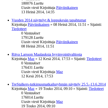
180076
Luettu
Uusin viesti
Kirjoittaja
Päiviinikainen
13 Heinä 2014, 14:35
Vuoden 2014 näyttelyt & loppukesän tapahtumat
Kirjoittaja
Päiviinikainen
»
08 Heinä 2014, 11:51
» Sijainti:
Tiedotteet
0
Vastaukset
179128
Luettu
Uusin viesti
Kirjoittaja
Päiviinikainen
08 Heinä 2014, 11:51
Ritva Larsson Maalauksia hyvinvointivaltiosta
Kirjoittaja
Maz
»
12 Kesä 2014, 17:53
» Sijainti:
Tiedotteet
0
Vastaukset
176431
Luettu
Uusin viesti
Kirjoittaja
Maz
12 Kesä 2014, 17:53
TreStalkers-tutkimusmatkailuryhmän näyttely 25.5.-13.6.2014
Kirjoittaja
Maz
»
19 Touko 2014, 09:10
» Sijainti:
Tiedotteet
0
Vastaukset
176014
Luettu
Uusin viesti
Kirjoittaja
Maz
19 Touko 2014, 09:10