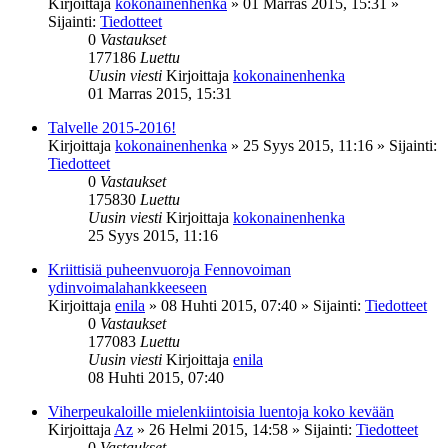
Kirjoittaja
kokonainenhenka
»
01 Marras 2015, 15:31
»
Sijainti:
Tiedotteet
0
Vastaukset
177186
Luettu
Uusin viesti
Kirjoittaja
kokonainenhenka
01 Marras 2015, 15:31
Talvelle 2015-2016!
Kirjoittaja
kokonainenhenka
»
25 Syys 2015, 11:16
» Sijainti:
Tiedotteet
0
Vastaukset
175830
Luettu
Uusin viesti
Kirjoittaja
kokonainenhenka
25 Syys 2015, 11:16
Kriittisiä puheenvuoroja Fennovoiman
ydinvoimalahankkeeseen
Kirjoittaja
enila
»
08 Huhti 2015, 07:40
» Sijainti:
Tiedotteet
0
Vastaukset
177083
Luettu
Uusin viesti
Kirjoittaja
enila
08 Huhti 2015, 07:40
Viherpeukaloille mielenkiintoisia luentoja koko kevään
Kirjoittaja
Az
»
26 Helmi 2015, 14:58
» Sijainti:
Tiedotteet
0
Vastaukset