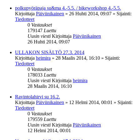
polkupyöräpaja su&ma 4.-5.5. / bikeworkshop 4.-5.5.
Kirjoittaja
Päiviinikainen
»
26 Huhti 2014, 09:07
» Sijainti:
Tiedotteet
0
Vastaukset
179147
Luettu
Uusin viesti
Kirjoittaja
Päiviinikainen
26 Huhti 2014, 09:07
ULLAKON SISÄLTÖ 27.3. 2014
Kirjoittaja
heimira
»
28 Maalis 2014, 16:10
» Sijainti:
Tiedotteet
0
Vastaukset
178033
Luettu
Uusin viesti
Kirjoittaja
heimira
28 Maalis 2014, 16:10
Ravintolahirvi su 16.2.
Kirjoittaja
Päiviinikainen
»
12 Helmi 2014, 00:01
» Sijainti:
Tiedotteet
0
Vastaukset
179559
Luettu
Uusin viesti
Kirjoittaja
Päiviinikainen
12 Helmi 2014, 00:01