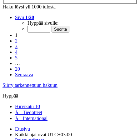
Haku löysi yli 1000 tulosta
Sivu
1
/
20
Hyppää sivulle:
1
2
3
4
5
…
20
Seuraava
Siirry tarkennettuun hakuun
Hyppää
Hirvikatu 10
↳ Tiedotteet
↳ International
Etusivu
Kaikki ajat ovat
UTC+03:00