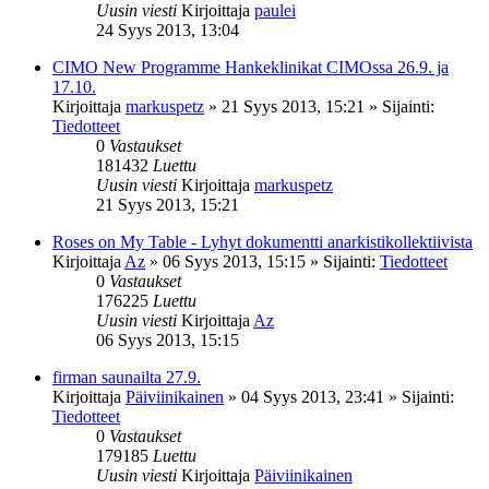
Uusin viesti
Kirjoittaja
paulei
24 Syys 2013, 13:04
CIMO New Programme Hankeklinikat CIMOssa 26.9. ja
17.10.
Kirjoittaja
markuspetz
»
21 Syys 2013, 15:21
» Sijainti:
Tiedotteet
0
Vastaukset
181432
Luettu
Uusin viesti
Kirjoittaja
markuspetz
21 Syys 2013, 15:21
Roses on My Table - Lyhyt dokumentti anarkistikollektiivista
Kirjoittaja
Az
»
06 Syys 2013, 15:15
» Sijainti:
Tiedotteet
0
Vastaukset
176225
Luettu
Uusin viesti
Kirjoittaja
Az
06 Syys 2013, 15:15
firman saunailta 27.9.
Kirjoittaja
Päiviinikainen
»
04 Syys 2013, 23:41
» Sijainti:
Tiedotteet
0
Vastaukset
179185
Luettu
Uusin viesti
Kirjoittaja
Päiviinikainen