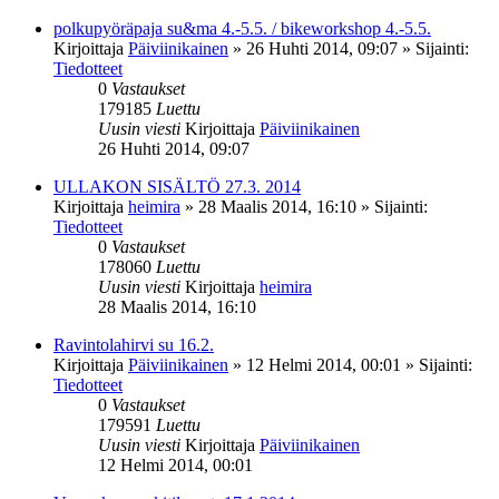
polkupyöräpaja su&ma 4.-5.5. / bikeworkshop 4.-5.5.
Kirjoittaja
Päiviinikainen
»
26 Huhti 2014, 09:07
» Sijainti:
Tiedotteet
0
Vastaukset
179185
Luettu
Uusin viesti
Kirjoittaja
Päiviinikainen
26 Huhti 2014, 09:07
ULLAKON SISÄLTÖ 27.3. 2014
Kirjoittaja
heimira
»
28 Maalis 2014, 16:10
» Sijainti:
Tiedotteet
0
Vastaukset
178060
Luettu
Uusin viesti
Kirjoittaja
heimira
28 Maalis 2014, 16:10
Ravintolahirvi su 16.2.
Kirjoittaja
Päiviinikainen
»
12 Helmi 2014, 00:01
» Sijainti:
Tiedotteet
0
Vastaukset
179591
Luettu
Uusin viesti
Kirjoittaja
Päiviinikainen
12 Helmi 2014, 00:01