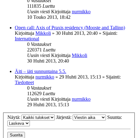
0
Vastaukset
111835
Luettu
Uusin viesti
Kirjoittaja
nurmikko
10 Touko 2013, 18:42
Open call: Axis of Praxis residency (Mooste and Tallinn)
Kirjoittaja
Mikkoli
»
30 Huhti 2013, 20:40
» Sijainti:
International
0
Vastaukset
220371
Luettu
Uusin viesti
Kirjoittaja
Mikkoli
30 Huhti 2013, 20:40
Äiti – iäti sunnuntaina 5.5.
Kirjoittaja
nurmikko
»
29 Huhti 2013, 15:13
» Sijainti:
Tiedotteet
0
Vastaukset
112629
Luettu
Uusin viesti
Kirjoittaja
nurmikko
29 Huhti 2013, 15:13
Näytä:
Järjestä:
Suunta: