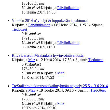
180103
Luettu
Uusin viesti
Kirjoittaja
Päiviinikainen
13 Heinä 2014, 14:35
Vuoden 2014 näyttelyt & loppukesän tapahtumat
Kirjoittaja
Päiviinikainen
»
08 Heinä 2014, 11:51
» Sijainti:
Tiedotteet
0
Vastaukset
179155
Luettu
Uusin viesti
Kirjoittaja
Päiviinikainen
08 Heinä 2014, 11:51
Ritva Larsson Maalauksia hyvinvointivaltiosta
Kirjoittaja
Maz
»
12 Kesä 2014, 17:53
» Sijainti:
Tiedotteet
0
Vastaukset
176459
Luettu
Uusin viesti
Kirjoittaja
Maz
12 Kesä 2014, 17:53
TreStalkers-tutkimusmatkailuryhmän näyttely 25.5.-13.6.2014
Kirjoittaja
Maz
»
19 Touko 2014, 09:10
» Sijainti:
Tiedotteet
0
Vastaukset
176035
Luettu
Uusin viesti
Kirjoittaja
Maz
19 Touko 2014, 09:10