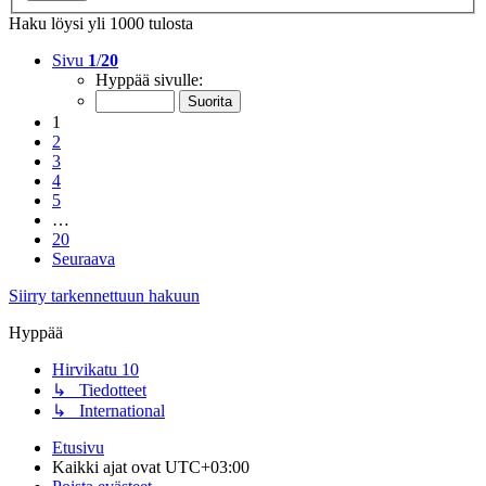
Haku löysi yli 1000 tulosta
Sivu
1
/
20
Hyppää sivulle:
1
2
3
4
5
…
20
Seuraava
Siirry tarkennettuun hakuun
Hyppää
Hirvikatu 10
↳ Tiedotteet
↳ International
Etusivu
Kaikki ajat ovat
UTC+03:00