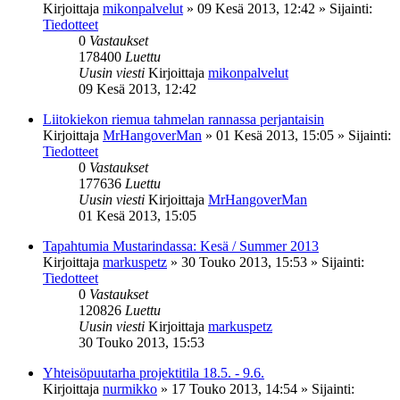
Kirjoittaja
mikonpalvelut
»
09 Kesä 2013, 12:42
» Sijainti:
Tiedotteet
0
Vastaukset
178400
Luettu
Uusin viesti
Kirjoittaja
mikonpalvelut
09 Kesä 2013, 12:42
Liitokiekon riemua tahmelan rannassa perjantaisin
Kirjoittaja
MrHangoverMan
»
01 Kesä 2013, 15:05
» Sijainti:
Tiedotteet
0
Vastaukset
177636
Luettu
Uusin viesti
Kirjoittaja
MrHangoverMan
01 Kesä 2013, 15:05
Tapahtumia Mustarindassa: Kesä / Summer 2013
Kirjoittaja
markuspetz
»
30 Touko 2013, 15:53
» Sijainti:
Tiedotteet
0
Vastaukset
120826
Luettu
Uusin viesti
Kirjoittaja
markuspetz
30 Touko 2013, 15:53
Yhteisöpuutarha projektitila 18.5. - 9.6.
Kirjoittaja
nurmikko
»
17 Touko 2013, 14:54
» Sijainti: