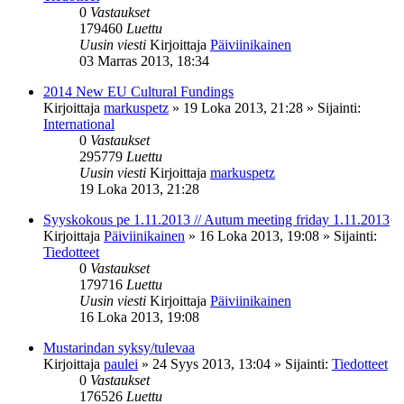
0
Vastaukset
179460
Luettu
Uusin viesti
Kirjoittaja
Päiviinikainen
03 Marras 2013, 18:34
2014 New EU Cultural Fundings
Kirjoittaja
markuspetz
»
19 Loka 2013, 21:28
» Sijainti:
International
0
Vastaukset
295779
Luettu
Uusin viesti
Kirjoittaja
markuspetz
19 Loka 2013, 21:28
Syyskokous pe 1.11.2013 // Autum meeting friday 1.11.2013
Kirjoittaja
Päiviinikainen
»
16 Loka 2013, 19:08
» Sijainti:
Tiedotteet
0
Vastaukset
179716
Luettu
Uusin viesti
Kirjoittaja
Päiviinikainen
16 Loka 2013, 19:08
Mustarindan syksy/tulevaa
Kirjoittaja
paulei
»
24 Syys 2013, 13:04
» Sijainti:
Tiedotteet
0
Vastaukset
176526
Luettu