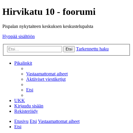
Hirvikatu 10 - foorumi
Pispalan nykytaiteen keskuksen keskustelupalsta
Hyppää sisältöön
Tarkennettu haku
Etsi
Pikalinkit
Vastaamattomat aiheet
Aktiiviset viestiketjut
Etsi
UKK
Kirjaudu sisään
Rekisteröidy
Etusivu
Etsi
Vastaamattomat aiheet
Etsi