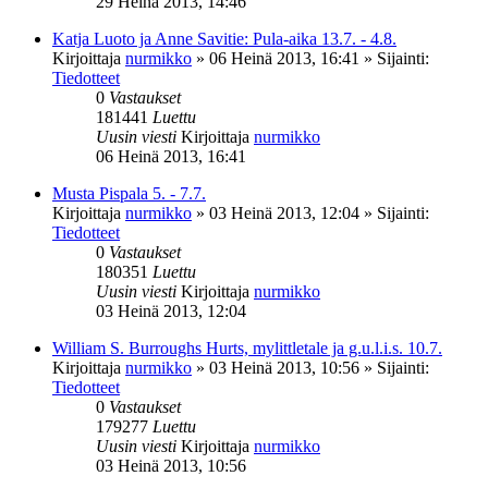
29 Heinä 2013, 14:46
Katja Luoto ja Anne Savitie: Pula-aika 13.7. - 4.8.
Kirjoittaja
nurmikko
»
06 Heinä 2013, 16:41
» Sijainti:
Tiedotteet
0
Vastaukset
181441
Luettu
Uusin viesti
Kirjoittaja
nurmikko
06 Heinä 2013, 16:41
Musta Pispala 5. - 7.7.
Kirjoittaja
nurmikko
»
03 Heinä 2013, 12:04
» Sijainti:
Tiedotteet
0
Vastaukset
180351
Luettu
Uusin viesti
Kirjoittaja
nurmikko
03 Heinä 2013, 12:04
William S. Burroughs Hurts, mylittletale ja g.u.l.i.s. 10.7.
Kirjoittaja
nurmikko
»
03 Heinä 2013, 10:56
» Sijainti:
Tiedotteet
0
Vastaukset
179277
Luettu
Uusin viesti
Kirjoittaja
nurmikko
03 Heinä 2013, 10:56