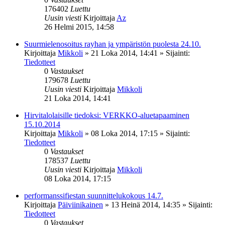
176402
Luettu
Uusin viesti
Kirjoittaja
Az
26 Helmi 2015, 14:58
Suurmielenosoitus rayhan ja ympäristön puolesta 24.10.
Kirjoittaja
Mikkoli
»
21 Loka 2014, 14:41
» Sijainti:
Tiedotteet
0
Vastaukset
179678
Luettu
Uusin viesti
Kirjoittaja
Mikkoli
21 Loka 2014, 14:41
Hirvitalolaisille tiedoksi: VERKKO-aluetapaaminen
15.10.2014
Kirjoittaja
Mikkoli
»
08 Loka 2014, 17:15
» Sijainti:
Tiedotteet
0
Vastaukset
178537
Luettu
Uusin viesti
Kirjoittaja
Mikkoli
08 Loka 2014, 17:15
performanssifiestan suunnittelukokous 14.7.
Kirjoittaja
Päiviinikainen
»
13 Heinä 2014, 14:35
» Sijainti:
Tiedotteet
0
Vastaukset