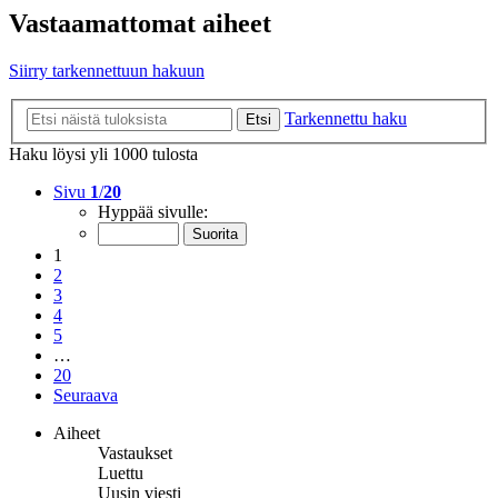
Vastaamattomat aiheet
Siirry tarkennettuun hakuun
Tarkennettu haku
Etsi
Haku löysi yli 1000 tulosta
Sivu
1
/
20
Hyppää sivulle:
1
2
3
4
5
…
20
Seuraava
Aiheet
Vastaukset
Luettu
Uusin viesti