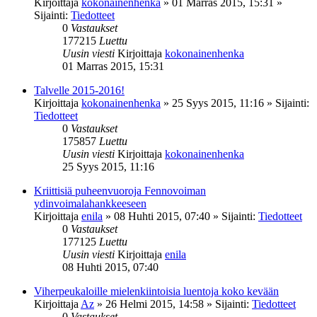
Kirjoittaja
kokonainenhenka
»
01 Marras 2015, 15:31
»
Sijainti:
Tiedotteet
0
Vastaukset
177215
Luettu
Uusin viesti
Kirjoittaja
kokonainenhenka
01 Marras 2015, 15:31
Talvelle 2015-2016!
Kirjoittaja
kokonainenhenka
»
25 Syys 2015, 11:16
» Sijainti:
Tiedotteet
0
Vastaukset
175857
Luettu
Uusin viesti
Kirjoittaja
kokonainenhenka
25 Syys 2015, 11:16
Kriittisiä puheenvuoroja Fennovoiman
ydinvoimalahankkeeseen
Kirjoittaja
enila
»
08 Huhti 2015, 07:40
» Sijainti:
Tiedotteet
0
Vastaukset
177125
Luettu
Uusin viesti
Kirjoittaja
enila
08 Huhti 2015, 07:40
Viherpeukaloille mielenkiintoisia luentoja koko kevään
Kirjoittaja
Az
»
26 Helmi 2015, 14:58
» Sijainti:
Tiedotteet
0
Vastaukset