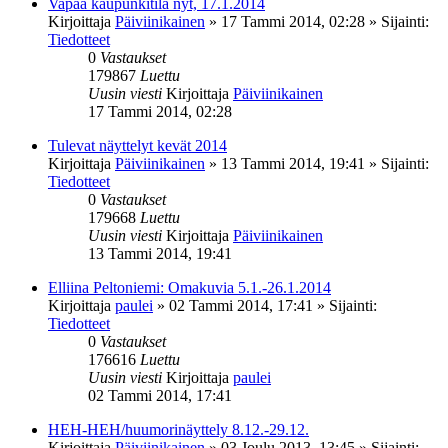
Vapaa kaupunkitila nyt, 17.1.2014
Kirjoittaja
Päiviinikainen
»
17 Tammi 2014, 02:28
» Sijainti:
Tiedotteet
0
Vastaukset
179867
Luettu
Uusin viesti
Kirjoittaja
Päiviinikainen
17 Tammi 2014, 02:28
Tulevat näyttelyt kevät 2014
Kirjoittaja
Päiviinikainen
»
13 Tammi 2014, 19:41
» Sijainti:
Tiedotteet
0
Vastaukset
179668
Luettu
Uusin viesti
Kirjoittaja
Päiviinikainen
13 Tammi 2014, 19:41
Elliina Peltoniemi: Omakuvia 5.1.-26.1.2014
Kirjoittaja
paulei
»
02 Tammi 2014, 17:41
» Sijainti:
Tiedotteet
0
Vastaukset
176616
Luettu
Uusin viesti
Kirjoittaja
paulei
02 Tammi 2014, 17:41
HEH-HEH/huumorinäyttely 8.12.-29.12.
Kirjoittaja
Päiviinikainen
»
03 Joulu 2013, 13:45
» Sijainti: