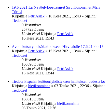
19.6.2021 La Näyttelylopettajaiset Siru Kosonen & Mari
Törmä
Kirjoittaja
PetriAslak
»
16 Kesä 2021, 15:43
» Sijainti:
Tiedotteet
0
Vastaukset
257723
Luettu
Uusin viesti
Kirjoittaja
PetriAslak
16 Kesä 2021, 15:43
Avoin kutsu yhteisökokoukseen Hirvitalolle 17.6.21 klo 17
Kirjoittaja
PetriAslak
»
15 Kesä 2021, 13:44
» Sijainti:
Tiedotteet
0
Vastaukset
160598
Luettu
Uusin viesti
Kirjoittaja
PetriAslak
15 Kesä 2021, 13:44
Tiedote Pispalan kulttuuriyhdistyksen hallituksen uudesta ko
Kirjoittaja
hietikonminna
»
03 Touko 2021, 22:36
» Sijainti:
Tiedotteet
0
Vastaukset
160813
Luettu
Uusin viesti
Kirjoittaja
hietikonminna
03 Touko 2021, 22:36