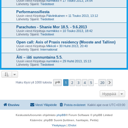
Uusin viesti Kirjoittaja
nurmikko
«
17 Touko 2013, 14:54
Lähetetty Sijainti:
Tiedotteet
Performanssifiesta
Uusin viesti Kirjoittaja
Päiviinikainen
«
11 Touko 2013, 13:12
Lähetetty Sijainti:
Tiedotteet
Parachutes - Shanie Mor 18.5. - 9.6.2013
Uusin viesti Kirjoittaja
nurmikko
«
10 Touko 2013, 18:42
Lähetetty Sijainti:
Tiedotteet
Open call: Axis of Praxis residency (Mooste and Tallinn)
Uusin viesti Kirjoittaja
Mikkoli
«
30 Huhti 2013, 20:40
Lähetetty Sijainti:
International
Äiti – iäti sunnuntaina 5.5.
Uusin viesti Kirjoittaja
nurmikko
«
29 Huhti 2013, 15:13
Lähetetty Sijainti:
Tiedotteet
Sivu
1
/
20
1
2
3
4
5
20
Seuraa
Haku löysi yli 1000 tulosta
…
Hyppää
Etusivu
Viesti Ylläpidolle
Poista evästeet
Kaikki ajat ovat
UTC+03:00
Keskustelufoorumin ohjelmisto
phpBB
® Forum Software © phpBB Limited
Käännös: phpBB Suomi (lurttinen, harritapio, Pettis)
Yksityisyys
|
Ehdot