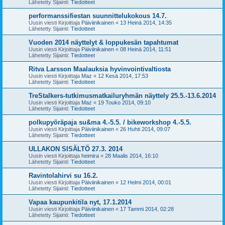
Lähetetty Sijainti:
Tiedotteet
performanssifiestan suunnittelukokous 14.7.
Uusin viesti Kirjoittaja
Päiviinikainen
«
13 Heinä 2014, 14:35
Lähetetty Sijainti:
Tiedotteet
Vuoden 2014 näyttelyt & loppukesän tapahtumat
Uusin viesti Kirjoittaja
Päiviinikainen
«
08 Heinä 2014, 11:51
Lähetetty Sijainti:
Tiedotteet
Ritva Larsson Maalauksia hyvinvointivaltiosta
Uusin viesti Kirjoittaja
Maz
«
12 Kesä 2014, 17:53
Lähetetty Sijainti:
Tiedotteet
TreStalkers-tutkimusmatkailuryhmän näyttely 25.5.-13.6.2014
Uusin viesti Kirjoittaja
Maz
«
19 Touko 2014, 09:10
Lähetetty Sijainti:
Tiedotteet
polkupyöräpaja su&ma 4.-5.5. / bikeworkshop 4.-5.5.
Uusin viesti Kirjoittaja
Päiviinikainen
«
26 Huhti 2014, 09:07
Lähetetty Sijainti:
Tiedotteet
ULLAKON SISÄLTÖ 27.3. 2014
Uusin viesti Kirjoittaja
heimira
«
28 Maalis 2014, 16:10
Lähetetty Sijainti:
Tiedotteet
Ravintolahirvi su 16.2.
Uusin viesti Kirjoittaja
Päiviinikainen
«
12 Helmi 2014, 00:01
Lähetetty Sijainti:
Tiedotteet
Vapaa kaupunkitila nyt, 17.1.2014
Uusin viesti Kirjoittaja
Päiviinikainen
«
17 Tammi 2014, 02:28
Lähetetty Sijainti:
Tiedotteet