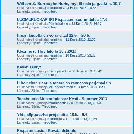
William S. Burroughs Hurts, mylittletale ja g.u.l.i.s. 10.7.
Uusin viesti Kirjoittaja
nurmikko
«
03 Heinä 2013, 10:56
Lähetetty Sijainti:
Tiedotteet
LUOMURUOKAPIIRI Pispalaan, suunnittelua 17.6.
Uusin viesti Kirjoittaja
Päiviinikainen
«
13 Kesä 2013, 14:17
Lähetetty Sijainti:
Tiedotteet
Ilman taidetta en voisi elää! 12.6. - 20.6.
Uusin viesti Kirjoittaja
nurmikko
«
12 Kesä 2013, 22:55
Lähetetty Sijainti:
Tiedotteet
Klezmersu Hirvitalolla 20.7.2013
Uusin viesti Kirjoittaja
nurmikko
«
10 Kesä 2013, 23:22
Lähetetty Sijainti:
Tiedotteet
Kesän sählyt
Uusin viesti Kirjoittaja
mikonpalvelut
«
09 Kesä 2013, 12:42
Lähetetty Sijainti:
Tiedotteet
Liitokiekon riemua tahmelan rannassa perjantaisin
Uusin viesti Kirjoittaja
MrHangoverMan
«
01 Kesä 2013, 15:05
Lähetetty Sijainti:
Tiedotteet
Tapahtumia Mustarindassa: Kesä / Summer 2013
Uusin viesti Kirjoittaja
markuspetz
«
30 Touko 2013, 15:53
Lähetetty Sijainti:
Tiedotteet
Yhteisöpuutarha projektitila 18.5. - 9.6.
Uusin viesti Kirjoittaja
nurmikko
«
17 Touko 2013, 14:54
Lähetetty Sijainti:
Tiedotteet
Pispalan Lasten Kuvataidekoulu