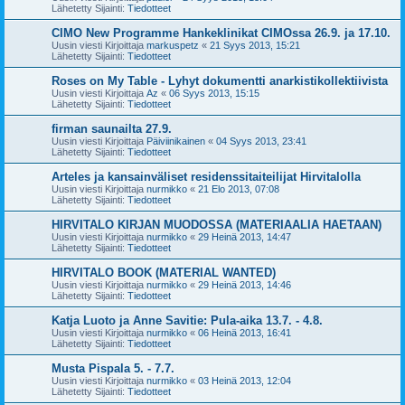
Lähetetty Sijainti:
Tiedotteet
CIMO New Programme Hankeklinikat CIMOssa 26.9. ja 17.10.
Uusin viesti Kirjoittaja
markuspetz
«
21 Syys 2013, 15:21
Lähetetty Sijainti:
Tiedotteet
Roses on My Table - Lyhyt dokumentti anarkistikollektiivista
Uusin viesti Kirjoittaja
Az
«
06 Syys 2013, 15:15
Lähetetty Sijainti:
Tiedotteet
firman saunailta 27.9.
Uusin viesti Kirjoittaja
Päiviinikainen
«
04 Syys 2013, 23:41
Lähetetty Sijainti:
Tiedotteet
Arteles ja kansainväliset residenssitaiteilijat Hirvitalolla
Uusin viesti Kirjoittaja
nurmikko
«
21 Elo 2013, 07:08
Lähetetty Sijainti:
Tiedotteet
HIRVITALO KIRJAN MUODOSSA (MATERIAALIA HAETAAN)
Uusin viesti Kirjoittaja
nurmikko
«
29 Heinä 2013, 14:47
Lähetetty Sijainti:
Tiedotteet
HIRVITALO BOOK (MATERIAL WANTED)
Uusin viesti Kirjoittaja
nurmikko
«
29 Heinä 2013, 14:46
Lähetetty Sijainti:
Tiedotteet
Katja Luoto ja Anne Savitie: Pula-aika 13.7. - 4.8.
Uusin viesti Kirjoittaja
nurmikko
«
06 Heinä 2013, 16:41
Lähetetty Sijainti:
Tiedotteet
Musta Pispala 5. - 7.7.
Uusin viesti Kirjoittaja
nurmikko
«
03 Heinä 2013, 12:04
Lähetetty Sijainti:
Tiedotteet