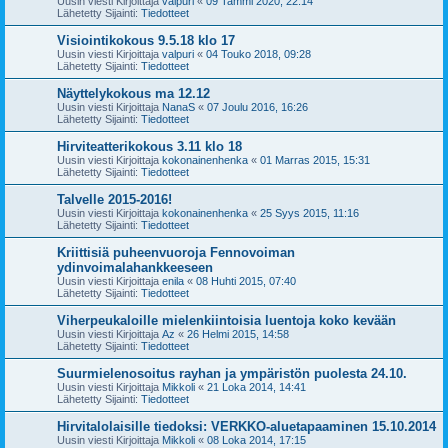
Uusin viesti Kirjoittaja
valpuri
«
09 Tammi 2020, 22:14
Lähetetty Sijainti:
Tiedotteet
Visiointikokous 9.5.18 klo 17
Uusin viesti Kirjoittaja
valpuri
«
04 Touko 2018, 09:28
Lähetetty Sijainti:
Tiedotteet
Näyttelykokous ma 12.12
Uusin viesti Kirjoittaja
NanaS
«
07 Joulu 2016, 16:26
Lähetetty Sijainti:
Tiedotteet
Hirviteatterikokous 3.11 klo 18
Uusin viesti Kirjoittaja
kokonainenhenka
«
01 Marras 2015, 15:31
Lähetetty Sijainti:
Tiedotteet
Talvelle 2015-2016!
Uusin viesti Kirjoittaja
kokonainenhenka
«
25 Syys 2015, 11:16
Lähetetty Sijainti:
Tiedotteet
Kriittisiä puheenvuoroja Fennovoiman
ydinvoimalahankkeeseen
Uusin viesti Kirjoittaja
enila
«
08 Huhti 2015, 07:40
Lähetetty Sijainti:
Tiedotteet
Viherpeukaloille mielenkiintoisia luentoja koko kevään
Uusin viesti Kirjoittaja
Az
«
26 Helmi 2015, 14:58
Lähetetty Sijainti:
Tiedotteet
Suurmielenosoitus rayhan ja ympäristön puolesta 24.10.
Uusin viesti Kirjoittaja
Mikkoli
«
21 Loka 2014, 14:41
Lähetetty Sijainti:
Tiedotteet
Hirvitalolaisille tiedoksi: VERKKO-aluetapaaminen 15.10.2014
Uusin viesti Kirjoittaja
Mikkoli
«
08 Loka 2014, 17:15