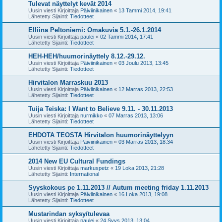
Tulevat näyttelyt kevät 2014
Uusin viesti Kirjoittaja
Päiviinikainen
«
13 Tammi 2014, 19:41
Lähetetty Sijainti:
Tiedotteet
Elliina Peltoniemi: Omakuvia 5.1.-26.1.2014
Uusin viesti Kirjoittaja
paulei
«
02 Tammi 2014, 17:41
Lähetetty Sijainti:
Tiedotteet
HEH-HEH/huumorinäyttely 8.12.-29.12.
Uusin viesti Kirjoittaja
Päiviinikainen
«
03 Joulu 2013, 13:45
Lähetetty Sijainti:
Tiedotteet
Hirvitalon Marraskuu 2013
Uusin viesti Kirjoittaja
Päiviinikainen
«
12 Marras 2013, 22:53
Lähetetty Sijainti:
Tiedotteet
Tuija Teiska: I Want to Believe 9.11. - 30.11.2013
Uusin viesti Kirjoittaja
nurmikko
«
07 Marras 2013, 13:06
Lähetetty Sijainti:
Tiedotteet
EHDOTA TEOSTA Hirvitalon huumorinäyttelyyn
Uusin viesti Kirjoittaja
Päiviinikainen
«
03 Marras 2013, 18:34
Lähetetty Sijainti:
Tiedotteet
2014 New EU Cultural Fundings
Uusin viesti Kirjoittaja
markuspetz
«
19 Loka 2013, 21:28
Lähetetty Sijainti:
International
Syyskokous pe 1.11.2013 // Autum meeting friday 1.11.2013
Uusin viesti Kirjoittaja
Päiviinikainen
«
16 Loka 2013, 19:08
Lähetetty Sijainti:
Tiedotteet
Mustarindan syksy/tulevaa
Uusin viesti Kirjoittaja
paulei
«
24 Syys 2013, 13:04