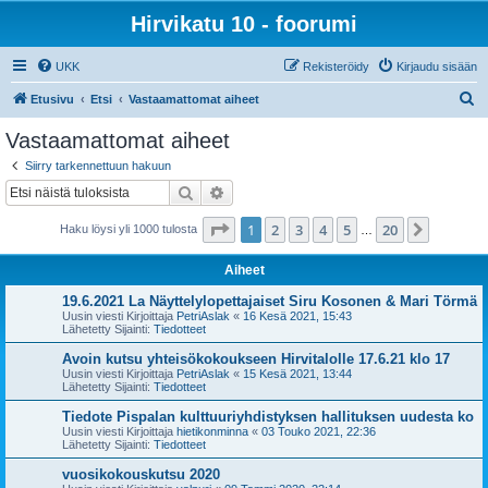
Hirvikatu 10 - foorumi
UKK
Rekisteröidy
Kirjaudu sisään
E
Etusivu
Etsi
Vastaamattomat aiheet
t
Vastaamattomat aiheet
s
Siirry tarkennettuun hakuun
i
Etsi
Tarkennettu haku
Sivu
1
/
20
1
2
3
4
5
20
Seuraa
Haku löysi yli 1000 tulosta
…
Aiheet
19.6.2021 La Näyttelylopettajaiset Siru Kosonen & Mari Törmä
Uusin viesti Kirjoittaja
PetriAslak
«
16 Kesä 2021, 15:43
Lähetetty Sijainti:
Tiedotteet
Avoin kutsu yhteisökokoukseen Hirvitalolle 17.6.21 klo 17
Uusin viesti Kirjoittaja
PetriAslak
«
15 Kesä 2021, 13:44
Lähetetty Sijainti:
Tiedotteet
Tiedote Pispalan kulttuuriyhdistyksen hallituksen uudesta ko
Uusin viesti Kirjoittaja
hietikonminna
«
03 Touko 2021, 22:36
Lähetetty Sijainti:
Tiedotteet
vuosikokouskutsu 2020