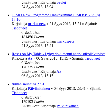
Uusin viesti
Kirjoittaja
paulei
24 Syys 2013, 13:04
CIMO New Programme Hankeklinikat CIMOssa 26.9. ja
17.10.
Kirjoittaja
markuspetz
»
21 Syys 2013, 15:21
» Sijainti:
Tiedotteet
0
Vastaukset
181450
Luettu
Uusin viesti
Kirjoittaja
markuspetz
21 Syys 2013, 15:21
Roses on My Table - Lyhyt dokumentti anarkistikollektiivista
Kirjoittaja
Az
»
06 Syys 2013, 15:15
» Sijainti:
Tiedotteet
0
Vastaukset
176235
Luettu
Uusin viesti
Kirjoittaja
Az
06 Syys 2013, 15:15
firman saunailta 27.9.
Kirjoittaja
Päiviinikainen
»
04 Syys 2013, 23:41
» Sijainti:
Tiedotteet
0
Vastaukset
179193
Luettu
Uusin viesti
Kirjoittaja
Päiviinikainen