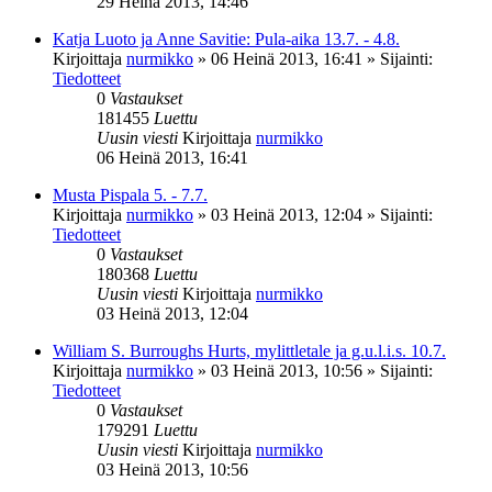
29 Heinä 2013, 14:46
Katja Luoto ja Anne Savitie: Pula-aika 13.7. - 4.8.
Kirjoittaja
nurmikko
»
06 Heinä 2013, 16:41
» Sijainti:
Tiedotteet
0
Vastaukset
181455
Luettu
Uusin viesti
Kirjoittaja
nurmikko
06 Heinä 2013, 16:41
Musta Pispala 5. - 7.7.
Kirjoittaja
nurmikko
»
03 Heinä 2013, 12:04
» Sijainti:
Tiedotteet
0
Vastaukset
180368
Luettu
Uusin viesti
Kirjoittaja
nurmikko
03 Heinä 2013, 12:04
William S. Burroughs Hurts, mylittletale ja g.u.l.i.s. 10.7.
Kirjoittaja
nurmikko
»
03 Heinä 2013, 10:56
» Sijainti:
Tiedotteet
0
Vastaukset
179291
Luettu
Uusin viesti
Kirjoittaja
nurmikko
03 Heinä 2013, 10:56