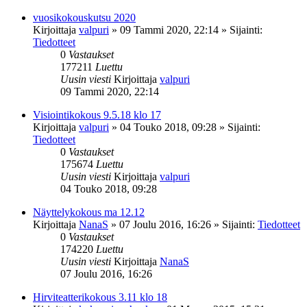
vuosikokouskutsu 2020
Kirjoittaja
valpuri
»
09 Tammi 2020, 22:14
» Sijainti:
Tiedotteet
0
Vastaukset
177211
Luettu
Uusin viesti
Kirjoittaja
valpuri
09 Tammi 2020, 22:14
Visiointikokous 9.5.18 klo 17
Kirjoittaja
valpuri
»
04 Touko 2018, 09:28
» Sijainti:
Tiedotteet
0
Vastaukset
175674
Luettu
Uusin viesti
Kirjoittaja
valpuri
04 Touko 2018, 09:28
Näyttelykokous ma 12.12
Kirjoittaja
NanaS
»
07 Joulu 2016, 16:26
» Sijainti:
Tiedotteet
0
Vastaukset
174220
Luettu
Uusin viesti
Kirjoittaja
NanaS
07 Joulu 2016, 16:26
Hirviteatterikokous 3.11 klo 18