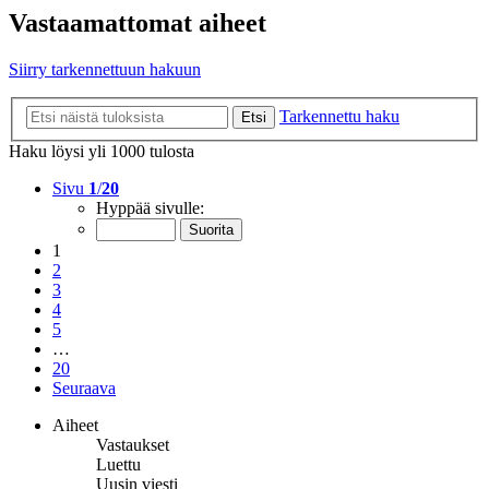
Vastaamattomat aiheet
Siirry tarkennettuun hakuun
Tarkennettu haku
Etsi
Haku löysi yli 1000 tulosta
Sivu
1
/
20
Hyppää sivulle:
1
2
3
4
5
…
20
Seuraava
Aiheet
Vastaukset
Luettu
Uusin viesti