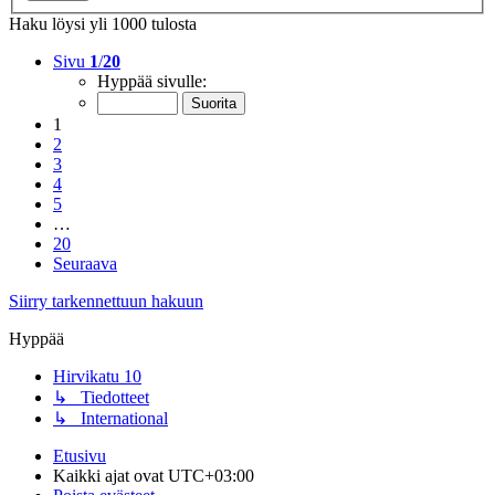
Haku löysi yli 1000 tulosta
Sivu
1
/
20
Hyppää sivulle:
1
2
3
4
5
…
20
Seuraava
Siirry tarkennettuun hakuun
Hyppää
Hirvikatu 10
↳ Tiedotteet
↳ International
Etusivu
Kaikki ajat ovat
UTC+03:00