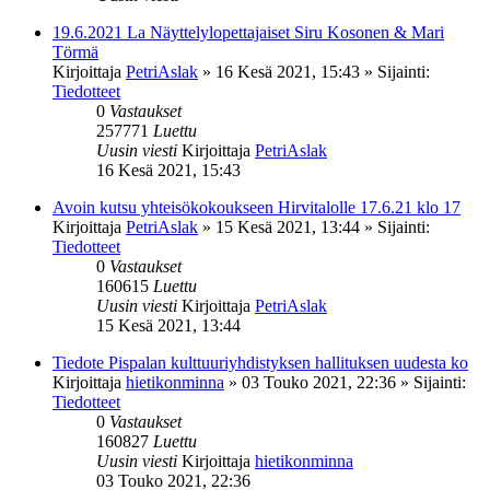
19.6.2021 La Näyttelylopettajaiset Siru Kosonen & Mari
Törmä
Kirjoittaja
PetriAslak
»
16 Kesä 2021, 15:43
» Sijainti:
Tiedotteet
0
Vastaukset
257771
Luettu
Uusin viesti
Kirjoittaja
PetriAslak
16 Kesä 2021, 15:43
Avoin kutsu yhteisökokoukseen Hirvitalolle 17.6.21 klo 17
Kirjoittaja
PetriAslak
»
15 Kesä 2021, 13:44
» Sijainti:
Tiedotteet
0
Vastaukset
160615
Luettu
Uusin viesti
Kirjoittaja
PetriAslak
15 Kesä 2021, 13:44
Tiedote Pispalan kulttuuriyhdistyksen hallituksen uudesta ko
Kirjoittaja
hietikonminna
»
03 Touko 2021, 22:36
» Sijainti:
Tiedotteet
0
Vastaukset
160827
Luettu
Uusin viesti
Kirjoittaja
hietikonminna
03 Touko 2021, 22:36