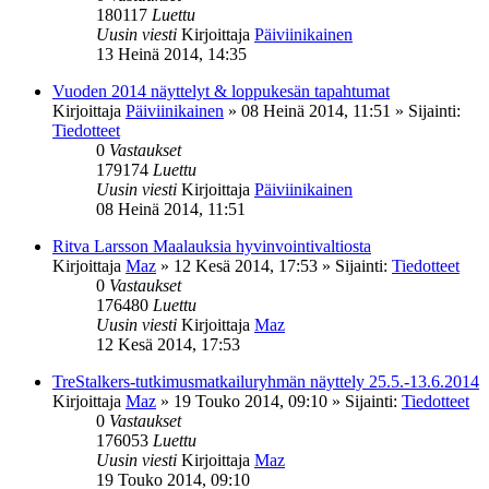
180117
Luettu
Uusin viesti
Kirjoittaja
Päiviinikainen
13 Heinä 2014, 14:35
Vuoden 2014 näyttelyt & loppukesän tapahtumat
Kirjoittaja
Päiviinikainen
»
08 Heinä 2014, 11:51
» Sijainti:
Tiedotteet
0
Vastaukset
179174
Luettu
Uusin viesti
Kirjoittaja
Päiviinikainen
08 Heinä 2014, 11:51
Ritva Larsson Maalauksia hyvinvointivaltiosta
Kirjoittaja
Maz
»
12 Kesä 2014, 17:53
» Sijainti:
Tiedotteet
0
Vastaukset
176480
Luettu
Uusin viesti
Kirjoittaja
Maz
12 Kesä 2014, 17:53
TreStalkers-tutkimusmatkailuryhmän näyttely 25.5.-13.6.2014
Kirjoittaja
Maz
»
19 Touko 2014, 09:10
» Sijainti:
Tiedotteet
0
Vastaukset
176053
Luettu
Uusin viesti
Kirjoittaja
Maz
19 Touko 2014, 09:10