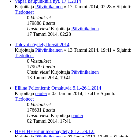
Vapaa kaupunkitila nyt, 17.1.2014
Kirjoittaja
Päiviinikainen
»
17 Tammi 2014, 02:28
» Sijainti:
Tiedotteet
0
Vastaukset
179888
Luettu
Uusin viesti
Kirjoittaja
Päiviinikainen
17 Tammi 2014, 02:28
Tulevat näyttelyt kevät 2014
Kirjoittaja
Päiviinikainen
»
13 Tammi 2014, 19:41
» Sijainti:
Tiedotteet
0
Vastaukset
179679
Luettu
Uusin viesti
Kirjoittaja
Päiviinikainen
13 Tammi 2014, 19:41
Elliina Peltoniemi: Omakuvia 5.1.-26.1.2014
Kirjoittaja
paulei
»
02 Tammi 2014, 17:41
» Sijainti:
Tiedotteet
0
Vastaukset
176631
Luettu
Uusin viesti
Kirjoittaja
paulei
02 Tammi 2014, 17:41
HEH-HEH/huumorinäyttely 8.12.-29.12.
Kirjoittaja
Päiviinikainen
»
03 Joulu 2013, 13:45
» Sijainti: