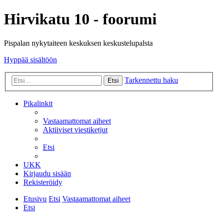
Hirvikatu 10 - foorumi
Pispalan nykytaiteen keskuksen keskustelupalsta
Hyppää sisältöön
Tarkennettu haku
Etsi
Pikalinkit
Vastaamattomat aiheet
Aktiiviset viestiketjut
Etsi
UKK
Kirjaudu sisään
Rekisteröidy
Etusivu
Etsi
Vastaamattomat aiheet
Etsi