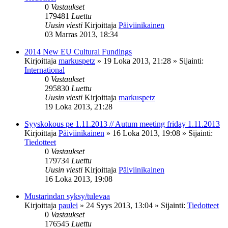
0
Vastaukset
179481
Luettu
Uusin viesti
Kirjoittaja
Päiviinikainen
03 Marras 2013, 18:34
2014 New EU Cultural Fundings
Kirjoittaja
markuspetz
»
19 Loka 2013, 21:28
» Sijainti:
International
0
Vastaukset
295830
Luettu
Uusin viesti
Kirjoittaja
markuspetz
19 Loka 2013, 21:28
Syyskokous pe 1.11.2013 // Autum meeting friday 1.11.2013
Kirjoittaja
Päiviinikainen
»
16 Loka 2013, 19:08
» Sijainti:
Tiedotteet
0
Vastaukset
179734
Luettu
Uusin viesti
Kirjoittaja
Päiviinikainen
16 Loka 2013, 19:08
Mustarindan syksy/tulevaa
Kirjoittaja
paulei
»
24 Syys 2013, 13:04
» Sijainti:
Tiedotteet
0
Vastaukset
176545
Luettu