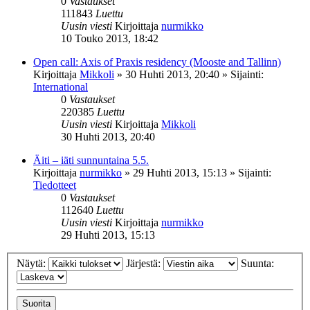
0
Vastaukset
111843
Luettu
Uusin viesti
Kirjoittaja
nurmikko
10 Touko 2013, 18:42
Open call: Axis of Praxis residency (Mooste and Tallinn)
Kirjoittaja
Mikkoli
»
30 Huhti 2013, 20:40
» Sijainti:
International
0
Vastaukset
220385
Luettu
Uusin viesti
Kirjoittaja
Mikkoli
30 Huhti 2013, 20:40
Äiti – iäti sunnuntaina 5.5.
Kirjoittaja
nurmikko
»
29 Huhti 2013, 15:13
» Sijainti:
Tiedotteet
0
Vastaukset
112640
Luettu
Uusin viesti
Kirjoittaja
nurmikko
29 Huhti 2013, 15:13
Näytä:
Järjestä:
Suunta: