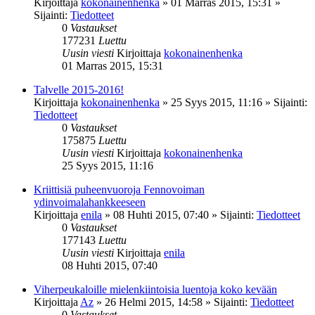
Kirjoittaja
kokonainenhenka
»
01 Marras 2015, 15:31
»
Sijainti:
Tiedotteet
0
Vastaukset
177231
Luettu
Uusin viesti
Kirjoittaja
kokonainenhenka
01 Marras 2015, 15:31
Talvelle 2015-2016!
Kirjoittaja
kokonainenhenka
»
25 Syys 2015, 11:16
» Sijainti:
Tiedotteet
0
Vastaukset
175875
Luettu
Uusin viesti
Kirjoittaja
kokonainenhenka
25 Syys 2015, 11:16
Kriittisiä puheenvuoroja Fennovoiman
ydinvoimalahankkeeseen
Kirjoittaja
enila
»
08 Huhti 2015, 07:40
» Sijainti:
Tiedotteet
0
Vastaukset
177143
Luettu
Uusin viesti
Kirjoittaja
enila
08 Huhti 2015, 07:40
Viherpeukaloille mielenkiintoisia luentoja koko kevään
Kirjoittaja
Az
»
26 Helmi 2015, 14:58
» Sijainti:
Tiedotteet
0
Vastaukset