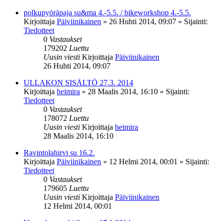
polkupyöräpaja su&ma 4.-5.5. / bikeworkshop 4.-5.5.
Kirjoittaja
Päiviinikainen
»
26 Huhti 2014, 09:07
» Sijainti:
Tiedotteet
0
Vastaukset
179202
Luettu
Uusin viesti
Kirjoittaja
Päiviinikainen
26 Huhti 2014, 09:07
ULLAKON SISÄLTÖ 27.3. 2014
Kirjoittaja
heimira
»
28 Maalis 2014, 16:10
» Sijainti:
Tiedotteet
0
Vastaukset
178072
Luettu
Uusin viesti
Kirjoittaja
heimira
28 Maalis 2014, 16:10
Ravintolahirvi su 16.2.
Kirjoittaja
Päiviinikainen
»
12 Helmi 2014, 00:01
» Sijainti:
Tiedotteet
0
Vastaukset
179605
Luettu
Uusin viesti
Kirjoittaja
Päiviinikainen
12 Helmi 2014, 00:01