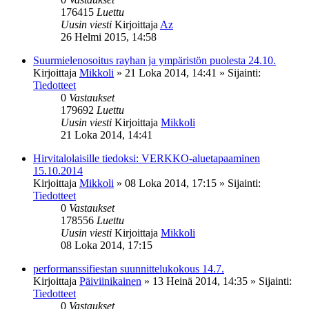
176415
Luettu
Uusin viesti
Kirjoittaja
Az
26 Helmi 2015, 14:58
Suurmielenosoitus rayhan ja ympäristön puolesta 24.10.
Kirjoittaja
Mikkoli
»
21 Loka 2014, 14:41
» Sijainti:
Tiedotteet
0
Vastaukset
179692
Luettu
Uusin viesti
Kirjoittaja
Mikkoli
21 Loka 2014, 14:41
Hirvitalolaisille tiedoksi: VERKKO-aluetapaaminen
15.10.2014
Kirjoittaja
Mikkoli
»
08 Loka 2014, 17:15
» Sijainti:
Tiedotteet
0
Vastaukset
178556
Luettu
Uusin viesti
Kirjoittaja
Mikkoli
08 Loka 2014, 17:15
performanssifiestan suunnittelukokous 14.7.
Kirjoittaja
Päiviinikainen
»
13 Heinä 2014, 14:35
» Sijainti:
Tiedotteet
0
Vastaukset