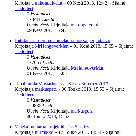
Kirjoittaja
mikonpalvelut
»
09 Kesä 2013, 12:42
» Sijainti:
Tiedotteet
0
Vastaukset
178411
Luettu
Uusin viesti
Kirjoittaja
mikonpalvelut
09 Kesä 2013, 12:42
Liitokiekon riemua tahmelan rannassa perjantaisin
Kirjoittaja
MrHangoverMan
»
01 Kesä 2013, 15:05
» Sijainti:
Tiedotteet
0
Vastaukset
177655
Luettu
Uusin viesti
Kirjoittaja
MrHangoverMan
01 Kesä 2013, 15:05
Tapahtumia Mustarindassa: Kesä / Summer 2013
Kirjoittaja
markuspetz
»
30 Touko 2013, 15:53
» Sijainti:
Tiedotteet
0
Vastaukset
120836
Luettu
Uusin viesti
Kirjoittaja
markuspetz
30 Touko 2013, 15:53
Yhteisöpuutarha projektitila 18.5. - 9.6.
Kirjoittaja
nurmikko
»
17 Touko 2013, 14:54
» Sijainti: