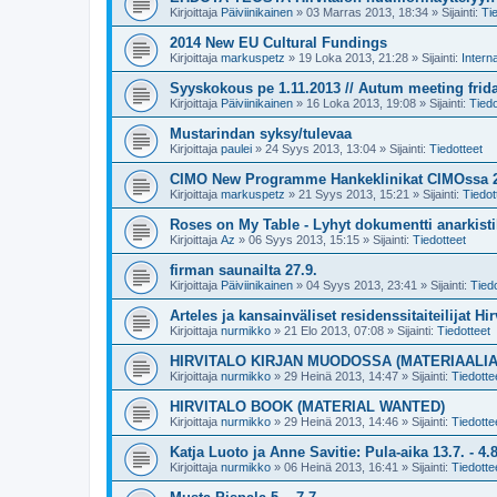
Kirjoittaja
Päiviinikainen
»
03 Marras 2013, 18:34
» Sijainti:
Ti
2014 New EU Cultural Fundings
Kirjoittaja
markuspetz
»
19 Loka 2013, 21:28
» Sijainti:
Interna
Syyskokous pe 1.11.2013 // Autum meeting frida
Kirjoittaja
Päiviinikainen
»
16 Loka 2013, 19:08
» Sijainti:
Tiedo
Mustarindan syksy/tulevaa
Kirjoittaja
paulei
»
24 Syys 2013, 13:04
» Sijainti:
Tiedotteet
CIMO New Programme Hankeklinikat CIMOssa 26.
Kirjoittaja
markuspetz
»
21 Syys 2013, 15:21
» Sijainti:
Tiedot
Roses on My Table - Lyhyt dokumentti anarkistik
Kirjoittaja
Az
»
06 Syys 2013, 15:15
» Sijainti:
Tiedotteet
firman saunailta 27.9.
Kirjoittaja
Päiviinikainen
»
04 Syys 2013, 23:41
» Sijainti:
Tiedo
Arteles ja kansainväliset residenssitaiteilijat Hir
Kirjoittaja
nurmikko
»
21 Elo 2013, 07:08
» Sijainti:
Tiedotteet
HIRVITALO KIRJAN MUODOSSA (MATERIAALI
Kirjoittaja
nurmikko
»
29 Heinä 2013, 14:47
» Sijainti:
Tiedotte
HIRVITALO BOOK (MATERIAL WANTED)
Kirjoittaja
nurmikko
»
29 Heinä 2013, 14:46
» Sijainti:
Tiedotte
Katja Luoto ja Anne Savitie: Pula-aika 13.7. - 4.8
Kirjoittaja
nurmikko
»
06 Heinä 2013, 16:41
» Sijainti:
Tiedotte