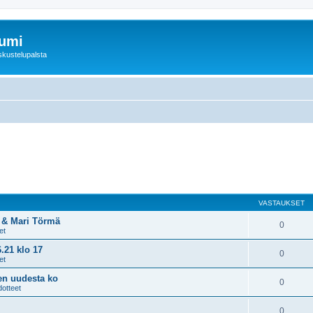
rumi
skustelupalsta
VASTAUKSET
n & Mari Törmä
0
et
.21 klo 17
0
et
sen uudesta ko
0
dotteet
0