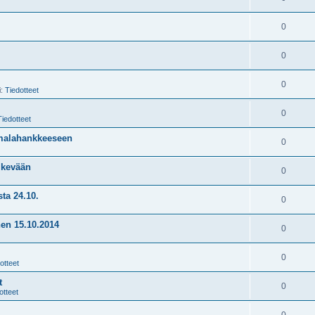
0
0
0
i:
Tiedotteet
0
Tiedotteet
imalahankkeeseen
0
o kevään
0
ta 24.10.
0
nen 15.10.2014
0
0
otteet
t
0
otteet