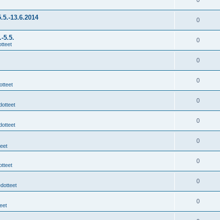
0
.5.-13.6.2014
0
-5.5.
0
tteet
0
0
otteet
0
dotteet
0
dotteet
0
teet
0
otteet
0
edotteet
0
eet