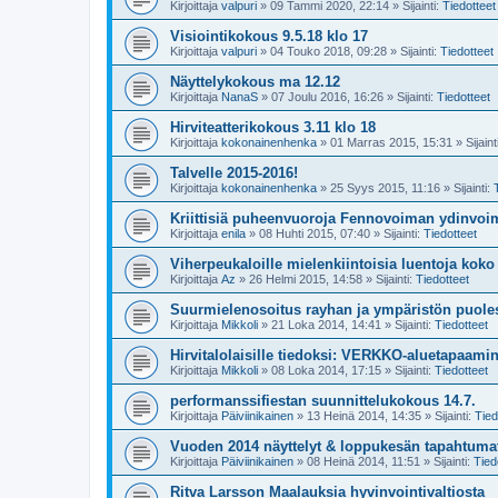
Kirjoittaja
valpuri
»
09 Tammi 2020, 22:14
» Sijainti:
Tiedotteet
Visiointikokous 9.5.18 klo 17
Kirjoittaja
valpuri
»
04 Touko 2018, 09:28
» Sijainti:
Tiedotteet
Näyttelykokous ma 12.12
Kirjoittaja
NanaS
»
07 Joulu 2016, 16:26
» Sijainti:
Tiedotteet
Hirviteatterikokous 3.11 klo 18
Kirjoittaja
kokonainenhenka
»
01 Marras 2015, 15:31
» Sijaint
Talvelle 2015-2016!
Kirjoittaja
kokonainenhenka
»
25 Syys 2015, 11:16
» Sijainti:
Kriittisiä puheenvuoroja Fennovoiman ydinvo
Kirjoittaja
enila
»
08 Huhti 2015, 07:40
» Sijainti:
Tiedotteet
Viherpeukaloille mielenkiintoisia luentoja kok
Kirjoittaja
Az
»
26 Helmi 2015, 14:58
» Sijainti:
Tiedotteet
Suurmielenosoitus rayhan ja ympäristön puoles
Kirjoittaja
Mikkoli
»
21 Loka 2014, 14:41
» Sijainti:
Tiedotteet
Hirvitalolaisille tiedoksi: VERKKO-aluetapaami
Kirjoittaja
Mikkoli
»
08 Loka 2014, 17:15
» Sijainti:
Tiedotteet
performanssifiestan suunnittelukokous 14.7.
Kirjoittaja
Päiviinikainen
»
13 Heinä 2014, 14:35
» Sijainti:
Tied
Vuoden 2014 näyttelyt & loppukesän tapahtuma
Kirjoittaja
Päiviinikainen
»
08 Heinä 2014, 11:51
» Sijainti:
Tied
Ritva Larsson Maalauksia hyvinvointivaltiosta