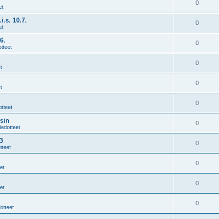
0
et
i.s. 10.7.
0
et
6.
0
tteet
0
t
0
t
0
otteet
sin
0
iedotteet
3
0
tteet
0
et
0
et
0
otteet