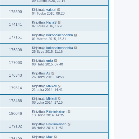
09 Tammi 2020, 22:14
Kirjoittaja
valpuri
175590
04 Touko 2018, 09:28
Kirjoittaja
NanaS
174141
07 Joulu 2016, 16:26
Kirjoittaja
kokonainenhenka
177161
01 Marras 2015, 15:31
Kirjoittaja
kokonainenhenka
175808
25 Syys 2015, 11:16
Kirjoittaja
enila
177063
08 Huhti 2015, 07:40
Kirjoittaja
Az
176343
26 Helmi 2015, 14:58
Kirjoittaja
Mikkoli
179614
21 Loka 2014, 14:41
Kirjoittaja
Mikkoli
178468
08 Loka 2014, 17:15
Kirjoittaja
Päiviinikainen
180046
13 Heinä 2014, 14:35
Kirjoittaja
Päiviinikainen
179102
08 Heinä 2014, 11:51
Kirjoittaja
Maz