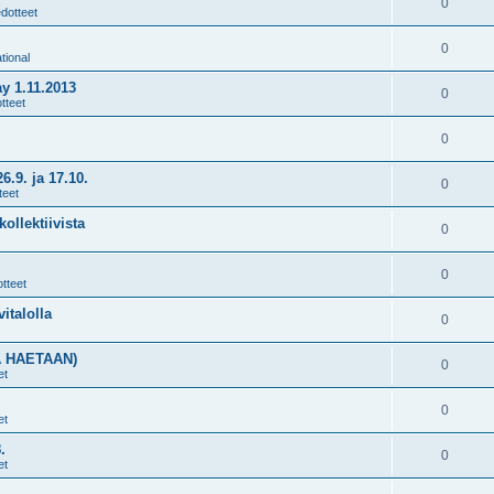
0
edotteet
0
tional
y 1.11.2013
0
tteet
0
9. ja 17.10.
0
teet
ollektiivista
0
0
tteet
vitalolla
0
A HAETAAN)
0
et
0
et
.
0
et