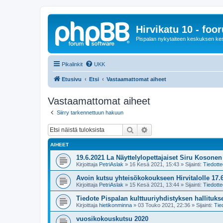
Hirvikatu 10 - foo
Pispalan nykytaiteen keskuksen ke
Pikalinkit
UKK
Etusivu
Etsi
Vastaamattomat aiheet
Vastaamattomat aiheet
Siirry tarkennettuun hakuun
Etsi
Tarkennettu haku
AIHEET
19.6.2021 La Näyttelylopettajaiset Siru Kosone
Kirjoittaja
PetriAslak
»
16 Kesä 2021, 15:43
» Sijainti:
Tiedotte
Avoin kutsu yhteisökokoukseen Hirvitalolle 17.6
Kirjoittaja
PetriAslak
»
15 Kesä 2021, 13:44
» Sijainti:
Tiedotte
Tiedote Pispalan kulttuuriyhdistyksen hallituk
Kirjoittaja
hietikonminna
»
03 Touko 2021, 22:36
» Sijainti:
Tie
vuosikokouskutsu 2020