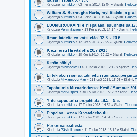
Musta Pispala 5. - 7.7.
Kirjoittaja
nurmikko
»
03 Heinä 2013, 12:04
» Sijainti:
Tiedotte
William S. Burroughs Hurts, mylittletale ja g.u.l.
Kirjoittaja
nurmikko
»
03 Heinä 2013, 10:56
» Sijainti:
Tiedotte
LUOMURUOKAPIIRI Pispalaan, suunnittelua 17.
Kirjoittaja
Päiviinikainen
»
13 Kesä 2013, 14:17
» Sijainti:
Tiedo
Ilman taidetta en voisi elää! 12.6. - 20.6.
Kirjoittaja
nurmikko
»
12 Kesä 2013, 22:55
» Sijainti:
Tiedottee
Klezmersu Hirvitalolla 20.7.2013
Kirjoittaja
nurmikko
»
10 Kesä 2013, 23:22
» Sijainti:
Tiedottee
Kesän sählyt
Kirjoittaja
mikonpalvelut
»
09 Kesä 2013, 12:42
» Sijainti:
Tied
Liitokiekon riemua tahmelan rannassa perjantai
Kirjoittaja
MrHangoverMan
»
01 Kesä 2013, 15:05
» Sijainti:
T
Tapahtumia Mustarindassa: Kesä / Summer 201
Kirjoittaja
markuspetz
»
30 Touko 2013, 15:53
» Sijainti:
Tiedo
Yhteisöpuutarha projektitila 18.5. - 9.6.
Kirjoittaja
nurmikko
»
17 Touko 2013, 14:54
» Sijainti:
Tiedotte
Pispalan Lasten Kuvataidekoulu
Kirjoittaja
nurmikko
»
17 Touko 2013, 14:54
» Sijainti:
Tiedotte
Performanssifiesta
Kirjoittaja
Päiviinikainen
»
11 Touko 2013, 13:12
» Sijainti:
Tied