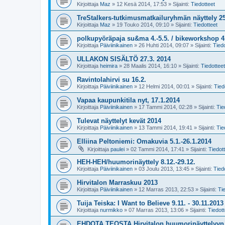
Kirjoittaja
Maz
»
12 Kesä 2014, 17:53
» Sijainti:
Tiedotteet
TreStalkers-tutkimusmatkailuryhmän näyttely 25
Kirjoittaja
Maz
»
19 Touko 2014, 09:10
» Sijainti:
Tiedotteet
polkupyöräpaja su&ma 4.-5.5. / bikeworkshop 4.
Kirjoittaja
Päiviinikainen
»
26 Huhti 2014, 09:07
» Sijainti:
Tiedo
ULLAKON SISÄLTÖ 27.3. 2014
Kirjoittaja
heimira
»
28 Maalis 2014, 16:10
» Sijainti:
Tiedotteet
Ravintolahirvi su 16.2.
Kirjoittaja
Päiviinikainen
»
12 Helmi 2014, 00:01
» Sijainti:
Tied
Vapaa kaupunkitila nyt, 17.1.2014
Kirjoittaja
Päiviinikainen
»
17 Tammi 2014, 02:28
» Sijainti:
Tie
Tulevat näyttelyt kevät 2014
Kirjoittaja
Päiviinikainen
»
13 Tammi 2014, 19:41
» Sijainti:
Tie
Elliina Peltoniemi: Omakuvia 5.1.-26.1.2014
Kirjoittaja
paulei
»
02 Tammi 2014, 17:41
» Sijainti:
Tiedot
HEH-HEH/huumorinäyttely 8.12.-29.12.
Kirjoittaja
Päiviinikainen
»
03 Joulu 2013, 13:45
» Sijainti:
Tied
Hirvitalon Marraskuu 2013
Kirjoittaja
Päiviinikainen
»
12 Marras 2013, 22:53
» Sijainti:
Ti
Tuija Teiska: I Want to Believe 9.11. - 30.11.2013
Kirjoittaja
nurmikko
»
07 Marras 2013, 13:06
» Sijainti:
Tiedott
EHDOTA TEOSTA Hirvitalon huumorinäyttelyyn