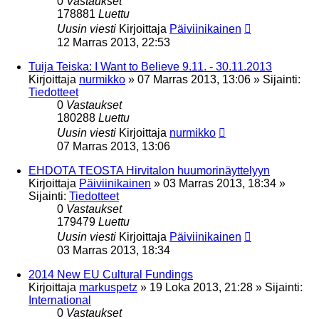
0
Vastaukset
178881
Luettu
Uusin viesti
Kirjoittaja
Päiviinikainen
12 Marras 2013, 22:53
Tuija Teiska: I Want to Believe 9.11. - 30.11.2013
Kirjoittaja
nurmikko
»
07 Marras 2013, 13:06
» Sijainti:
Tiedotteet
0
Vastaukset
180288
Luettu
Uusin viesti
Kirjoittaja
nurmikko
07 Marras 2013, 13:06
EHDOTA TEOSTA Hirvitalon huumorinäyttelyyn
Kirjoittaja
Päiviinikainen
»
03 Marras 2013, 18:34
»
Sijainti:
Tiedotteet
0
Vastaukset
179479
Luettu
Uusin viesti
Kirjoittaja
Päiviinikainen
03 Marras 2013, 18:34
2014 New EU Cultural Fundings
Kirjoittaja
markuspetz
»
19 Loka 2013, 21:28
» Sijainti:
International
0
Vastaukset