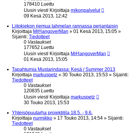
178410
Luettu
Uusin viesti
Kirjoittaja
mikonpalvelut
09 Kesä 2013, 12:42
Liitokiekon riemua tahmelan rannassa perjantaisin
Kirjoittaja
MrHangoverMan
»
01 Kesä 2013, 15:05
»
Sijainti:
Tiedotteet
0
Vastaukset
177652
Luettu
Uusin viesti
Kirjoittaja
MrHangoverMan
01 Kesä 2013, 15:05
Tapahtumia Mustarindassa: Kesä / Summer 2013
Kirjoittaja
markuspetz
»
30 Touko 2013, 15:53
» Sijainti:
Tiedotteet
0
Vastaukset
120835
Luettu
Uusin viesti
Kirjoittaja
markuspetz
30 Touko 2013, 15:53
Yhteisöpuutarha projektitila 18.5. - 9.6.
Kirjoittaja
nurmikko
»
17 Touko 2013, 14:54
» Sijainti:
Tiedotteet
0
Vastaukset