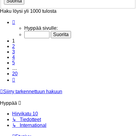
Haku löysi yli 1000 tulosta
Sivu
1
/
20
Hyppää sivulle:
1
2
3
4
5
…
20
Seuraava
Siirry tarkennettuun hakuun
Hyppää
Hirvikatu 10
↳ Tiedotteet
↳ International