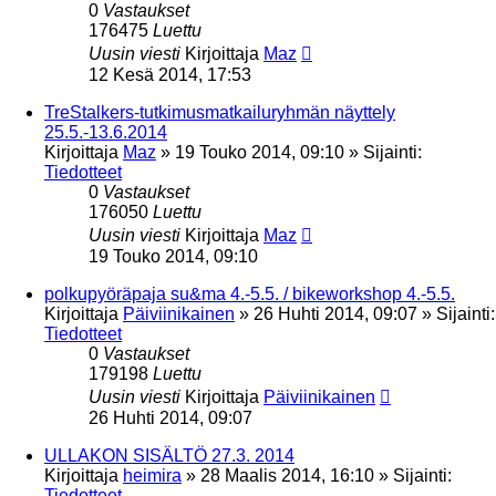
0
Vastaukset
176475
Luettu
Uusin viesti
Kirjoittaja
Maz
12 Kesä 2014, 17:53
TreStalkers-tutkimusmatkailuryhmän näyttely
25.5.-13.6.2014
Kirjoittaja
Maz
»
19 Touko 2014, 09:10
» Sijainti:
Tiedotteet
0
Vastaukset
176050
Luettu
Uusin viesti
Kirjoittaja
Maz
19 Touko 2014, 09:10
polkupyöräpaja su&ma 4.-5.5. / bikeworkshop 4.-5.5.
Kirjoittaja
Päiviinikainen
»
26 Huhti 2014, 09:07
» Sijainti:
Tiedotteet
0
Vastaukset
179198
Luettu
Uusin viesti
Kirjoittaja
Päiviinikainen
26 Huhti 2014, 09:07
ULLAKON SISÄLTÖ 27.3. 2014
Kirjoittaja
heimira
»
28 Maalis 2014, 16:10
» Sijainti:
Tiedotteet