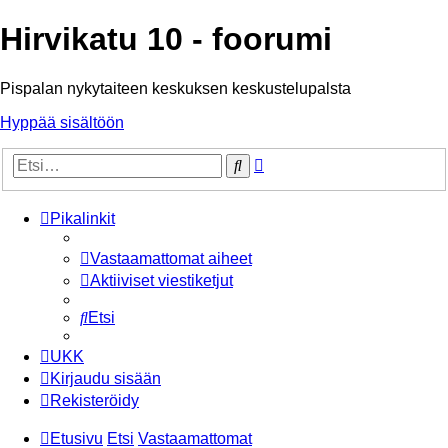
Hirvikatu 10 - foorumi
Pispalan nykytaiteen keskuksen keskustelupalsta
Hyppää sisältöön
Tarkennettu
Etsi
haku
Pikalinkit
Vastaamattomat aiheet
Aktiiviset viestiketjut
Etsi
UKK
Kirjaudu sisään
Rekisteröidy
Etusivu
Etsi
Vastaamattomat