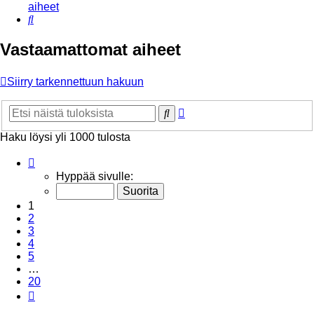
aiheet
Etsi
Vastaamattomat aiheet
Siirry tarkennettuun hakuun
Tarkennettu
Etsi
haku
Haku löysi yli 1000 tulosta
Sivu
1
/
20
Hyppää sivulle:
1
2
3
4
5
…
20
Seuraava