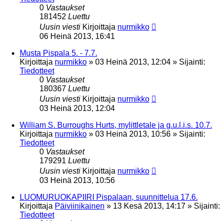
0
Vastaukset
181452
Luettu
Uusin viesti
Kirjoittaja
nurmikko
06 Heinä 2013, 16:41
Musta Pispala 5. - 7.7.
Kirjoittaja
nurmikko
»
03 Heinä 2013, 12:04
» Sijainti:
Tiedotteet
0
Vastaukset
180367
Luettu
Uusin viesti
Kirjoittaja
nurmikko
03 Heinä 2013, 12:04
William S. Burroughs Hurts, mylittletale ja g.u.l.i.s. 10.7.
Kirjoittaja
nurmikko
»
03 Heinä 2013, 10:56
» Sijainti:
Tiedotteet
0
Vastaukset
179291
Luettu
Uusin viesti
Kirjoittaja
nurmikko
03 Heinä 2013, 10:56
LUOMURUOKAPIIRI Pispalaan, suunnittelua 17.6.
Kirjoittaja
Päiviinikainen
»
13 Kesä 2013, 14:17
» Sijainti:
Tiedotteet