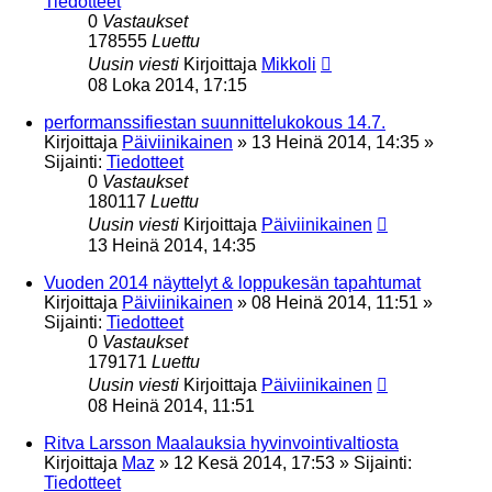
Tiedotteet
0
Vastaukset
178555
Luettu
Uusin viesti
Kirjoittaja
Mikkoli
08 Loka 2014, 17:15
performanssifiestan suunnittelukokous 14.7.
Kirjoittaja
Päiviinikainen
»
13 Heinä 2014, 14:35
»
Sijainti:
Tiedotteet
0
Vastaukset
180117
Luettu
Uusin viesti
Kirjoittaja
Päiviinikainen
13 Heinä 2014, 14:35
Vuoden 2014 näyttelyt & loppukesän tapahtumat
Kirjoittaja
Päiviinikainen
»
08 Heinä 2014, 11:51
»
Sijainti:
Tiedotteet
0
Vastaukset
179171
Luettu
Uusin viesti
Kirjoittaja
Päiviinikainen
08 Heinä 2014, 11:51
Ritva Larsson Maalauksia hyvinvointivaltiosta
Kirjoittaja
Maz
»
12 Kesä 2014, 17:53
» Sijainti:
Tiedotteet