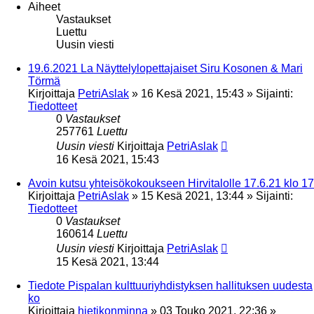
Aiheet
Vastaukset
Luettu
Uusin viesti
19.6.2021 La Näyttelylopettajaiset Siru Kosonen & Mari
Törmä
Kirjoittaja
PetriAslak
»
16 Kesä 2021, 15:43
» Sijainti:
Tiedotteet
0
Vastaukset
257761
Luettu
Uusin viesti
Kirjoittaja
PetriAslak
16 Kesä 2021, 15:43
Avoin kutsu yhteisökokoukseen Hirvitalolle 17.6.21 klo 17
Kirjoittaja
PetriAslak
»
15 Kesä 2021, 13:44
» Sijainti:
Tiedotteet
0
Vastaukset
160614
Luettu
Uusin viesti
Kirjoittaja
PetriAslak
15 Kesä 2021, 13:44
Tiedote Pispalan kulttuuriyhdistyksen hallituksen uudesta
ko
Kirjoittaja
hietikonminna
»
03 Touko 2021, 22:36
»