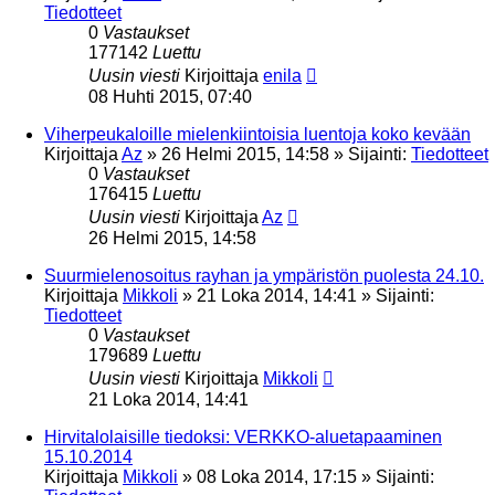
Tiedotteet
0
Vastaukset
177142
Luettu
Uusin viesti
Kirjoittaja
enila
08 Huhti 2015, 07:40
Viherpeukaloille mielenkiintoisia luentoja koko kevään
Kirjoittaja
Az
»
26 Helmi 2015, 14:58
» Sijainti:
Tiedotteet
0
Vastaukset
176415
Luettu
Uusin viesti
Kirjoittaja
Az
26 Helmi 2015, 14:58
Suurmielenosoitus rayhan ja ympäristön puolesta 24.10.
Kirjoittaja
Mikkoli
»
21 Loka 2014, 14:41
» Sijainti:
Tiedotteet
0
Vastaukset
179689
Luettu
Uusin viesti
Kirjoittaja
Mikkoli
21 Loka 2014, 14:41
Hirvitalolaisille tiedoksi: VERKKO-aluetapaaminen
15.10.2014
Kirjoittaja
Mikkoli
»
08 Loka 2014, 17:15
» Sijainti: