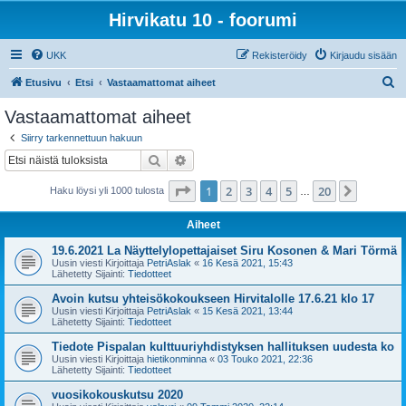
Hirvikatu 10 - foorumi
UKK
Rekisteröidy
Kirjaudu sisään
E
Etusivu
Etsi
Vastaamattomat aiheet
t
Vastaamattomat aiheet
s
Siirry tarkennettuun hakuun
i
Etsi
Tarkennettu haku
Sivu
1
/
20
1
2
3
4
5
20
Seuraa
Haku löysi yli 1000 tulosta
…
Aiheet
19.6.2021 La Näyttelylopettajaiset Siru Kosonen & Mari Törmä
Uusin viesti Kirjoittaja
PetriAslak
«
16 Kesä 2021, 15:43
Lähetetty Sijainti:
Tiedotteet
Avoin kutsu yhteisökokoukseen Hirvitalolle 17.6.21 klo 17
Uusin viesti Kirjoittaja
PetriAslak
«
15 Kesä 2021, 13:44
Lähetetty Sijainti:
Tiedotteet
Tiedote Pispalan kulttuuriyhdistyksen hallituksen uudesta ko
Uusin viesti Kirjoittaja
hietikonminna
«
03 Touko 2021, 22:36
Lähetetty Sijainti:
Tiedotteet
vuosikokouskutsu 2020