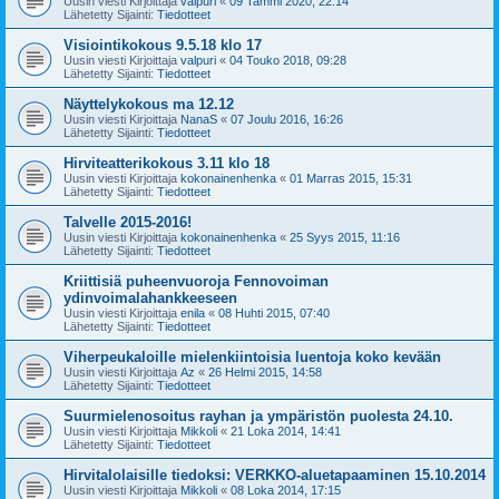
Uusin viesti Kirjoittaja
valpuri
«
09 Tammi 2020, 22:14
Lähetetty Sijainti:
Tiedotteet
Visiointikokous 9.5.18 klo 17
Uusin viesti Kirjoittaja
valpuri
«
04 Touko 2018, 09:28
Lähetetty Sijainti:
Tiedotteet
Näyttelykokous ma 12.12
Uusin viesti Kirjoittaja
NanaS
«
07 Joulu 2016, 16:26
Lähetetty Sijainti:
Tiedotteet
Hirviteatterikokous 3.11 klo 18
Uusin viesti Kirjoittaja
kokonainenhenka
«
01 Marras 2015, 15:31
Lähetetty Sijainti:
Tiedotteet
Talvelle 2015-2016!
Uusin viesti Kirjoittaja
kokonainenhenka
«
25 Syys 2015, 11:16
Lähetetty Sijainti:
Tiedotteet
Kriittisiä puheenvuoroja Fennovoiman
ydinvoimalahankkeeseen
Uusin viesti Kirjoittaja
enila
«
08 Huhti 2015, 07:40
Lähetetty Sijainti:
Tiedotteet
Viherpeukaloille mielenkiintoisia luentoja koko kevään
Uusin viesti Kirjoittaja
Az
«
26 Helmi 2015, 14:58
Lähetetty Sijainti:
Tiedotteet
Suurmielenosoitus rayhan ja ympäristön puolesta 24.10.
Uusin viesti Kirjoittaja
Mikkoli
«
21 Loka 2014, 14:41
Lähetetty Sijainti:
Tiedotteet
Hirvitalolaisille tiedoksi: VERKKO-aluetapaaminen 15.10.2014
Uusin viesti Kirjoittaja
Mikkoli
«
08 Loka 2014, 17:15