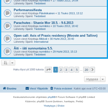
Uusin viesti Kirjoittaja
nurmikko
«
17 Touko 2013, 14:54
Lähetetty Sijainti:
Tiedotteet
Performanssifiesta
Uusin viesti Kirjoittaja
Päiviinikainen
«
11 Touko 2013, 13:12
Lähetetty Sijainti:
Tiedotteet
Parachutes - Shanie Mor 18.5. - 9.6.2013
Uusin viesti Kirjoittaja
nurmikko
«
10 Touko 2013, 18:42
Lähetetty Sijainti:
Tiedotteet
Open call: Axis of Praxis residency (Mooste and Tallinn)
Uusin viesti Kirjoittaja
Mikkoli
«
30 Huhti 2013, 20:40
Lähetetty Sijainti:
International
Äiti – iäti sunnuntaina 5.5.
Uusin viesti Kirjoittaja
nurmikko
«
29 Huhti 2013, 15:13
Lähetetty Sijainti:
Tiedotteet
Sivu
1
/
20
1
2
3
4
5
20
Seuraa
Haku löysi yli 1000 tulosta
…
Hyppää
Etusivu
Viesti Ylläpidolle
Poista evästeet
Kaikki ajat ovat
UTC+03:00
Keskustelufoorumin ohjelmisto
phpBB
® Forum Software © phpBB Limited
Käännös: phpBB Suomi (lurttinen, harritapio, Pettis)
Yksityisyys
|
Ehdot