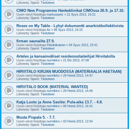
Lähetetty Sijainti:
Tiedotteet
CIMO New Programme Hankeklinikat CIMOssa 26.9. ja 17.10.
Uusin viesti Kirjoittaja
markuspetz
«
21 Syys 2013, 15:21
Lähetetty Sijainti:
Tiedotteet
Roses on My Table - Lyhyt dokumentti anarkistikollektiivista
Uusin viesti Kirjoittaja
Az
«
06 Syys 2013, 15:15
Lähetetty Sijainti:
Tiedotteet
firman saunailta 27.9.
Uusin viesti Kirjoittaja
Päiviinikainen
«
04 Syys 2013, 23:41
Lähetetty Sijainti:
Tiedotteet
Arteles ja kansainväliset residenssitaiteilijat Hirvitalolla
Uusin viesti Kirjoittaja
nurmikko
«
21 Elo 2013, 07:08
Lähetetty Sijainti:
Tiedotteet
HIRVITALO KIRJAN MUODOSSA (MATERIAALIA HAETAAN)
Uusin viesti Kirjoittaja
nurmikko
«
29 Heinä 2013, 14:47
Lähetetty Sijainti:
Tiedotteet
HIRVITALO BOOK (MATERIAL WANTED)
Uusin viesti Kirjoittaja
nurmikko
«
29 Heinä 2013, 14:46
Lähetetty Sijainti:
Tiedotteet
Katja Luoto ja Anne Savitie: Pula-aika 13.7. - 4.8.
Uusin viesti Kirjoittaja
nurmikko
«
06 Heinä 2013, 16:41
Lähetetty Sijainti:
Tiedotteet
Musta Pispala 5. - 7.7.
Uusin viesti Kirjoittaja
nurmikko
«
03 Heinä 2013, 12:04
Lähetetty Sijainti:
Tiedotteet