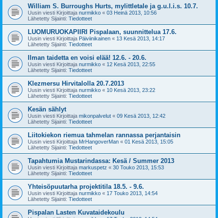
William S. Burroughs Hurts, mylittletale ja g.u.l.i.s. 10.7.
Uusin viesti Kirjoittaja
nurmikko
«
03 Heinä 2013, 10:56
Lähetetty Sijainti:
Tiedotteet
LUOMURUOKAPIIRI Pispalaan, suunnittelua 17.6.
Uusin viesti Kirjoittaja
Päiviinikainen
«
13 Kesä 2013, 14:17
Lähetetty Sijainti:
Tiedotteet
Ilman taidetta en voisi elää! 12.6. - 20.6.
Uusin viesti Kirjoittaja
nurmikko
«
12 Kesä 2013, 22:55
Lähetetty Sijainti:
Tiedotteet
Klezmersu Hirvitalolla 20.7.2013
Uusin viesti Kirjoittaja
nurmikko
«
10 Kesä 2013, 23:22
Lähetetty Sijainti:
Tiedotteet
Kesän sählyt
Uusin viesti Kirjoittaja
mikonpalvelut
«
09 Kesä 2013, 12:42
Lähetetty Sijainti:
Tiedotteet
Liitokiekon riemua tahmelan rannassa perjantaisin
Uusin viesti Kirjoittaja
MrHangoverMan
«
01 Kesä 2013, 15:05
Lähetetty Sijainti:
Tiedotteet
Tapahtumia Mustarindassa: Kesä / Summer 2013
Uusin viesti Kirjoittaja
markuspetz
«
30 Touko 2013, 15:53
Lähetetty Sijainti:
Tiedotteet
Yhteisöpuutarha projektitila 18.5. - 9.6.
Uusin viesti Kirjoittaja
nurmikko
«
17 Touko 2013, 14:54
Lähetetty Sijainti:
Tiedotteet
Pispalan Lasten Kuvataidekoulu