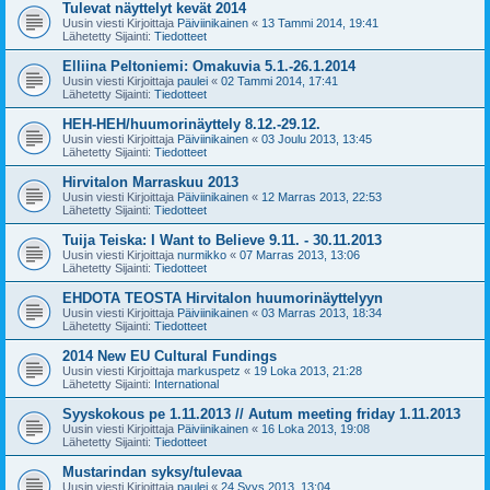
Tulevat näyttelyt kevät 2014
Uusin viesti Kirjoittaja
Päiviinikainen
«
13 Tammi 2014, 19:41
Lähetetty Sijainti:
Tiedotteet
Elliina Peltoniemi: Omakuvia 5.1.-26.1.2014
Uusin viesti Kirjoittaja
paulei
«
02 Tammi 2014, 17:41
Lähetetty Sijainti:
Tiedotteet
HEH-HEH/huumorinäyttely 8.12.-29.12.
Uusin viesti Kirjoittaja
Päiviinikainen
«
03 Joulu 2013, 13:45
Lähetetty Sijainti:
Tiedotteet
Hirvitalon Marraskuu 2013
Uusin viesti Kirjoittaja
Päiviinikainen
«
12 Marras 2013, 22:53
Lähetetty Sijainti:
Tiedotteet
Tuija Teiska: I Want to Believe 9.11. - 30.11.2013
Uusin viesti Kirjoittaja
nurmikko
«
07 Marras 2013, 13:06
Lähetetty Sijainti:
Tiedotteet
EHDOTA TEOSTA Hirvitalon huumorinäyttelyyn
Uusin viesti Kirjoittaja
Päiviinikainen
«
03 Marras 2013, 18:34
Lähetetty Sijainti:
Tiedotteet
2014 New EU Cultural Fundings
Uusin viesti Kirjoittaja
markuspetz
«
19 Loka 2013, 21:28
Lähetetty Sijainti:
International
Syyskokous pe 1.11.2013 // Autum meeting friday 1.11.2013
Uusin viesti Kirjoittaja
Päiviinikainen
«
16 Loka 2013, 19:08
Lähetetty Sijainti:
Tiedotteet
Mustarindan syksy/tulevaa
Uusin viesti Kirjoittaja
paulei
«
24 Syys 2013, 13:04