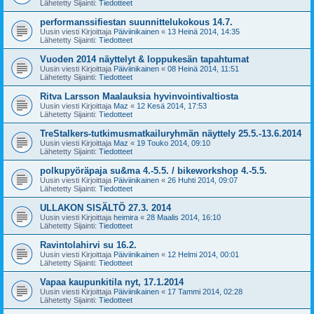
Lähetetty Sijainti:
Tiedotteet
performanssifiestan suunnittelukokous 14.7.
Uusin viesti Kirjoittaja
Päiviinikainen
«
13 Heinä 2014, 14:35
Lähetetty Sijainti:
Tiedotteet
Vuoden 2014 näyttelyt & loppukesän tapahtumat
Uusin viesti Kirjoittaja
Päiviinikainen
«
08 Heinä 2014, 11:51
Lähetetty Sijainti:
Tiedotteet
Ritva Larsson Maalauksia hyvinvointivaltiosta
Uusin viesti Kirjoittaja
Maz
«
12 Kesä 2014, 17:53
Lähetetty Sijainti:
Tiedotteet
TreStalkers-tutkimusmatkailuryhmän näyttely 25.5.-13.6.2014
Uusin viesti Kirjoittaja
Maz
«
19 Touko 2014, 09:10
Lähetetty Sijainti:
Tiedotteet
polkupyöräpaja su&ma 4.-5.5. / bikeworkshop 4.-5.5.
Uusin viesti Kirjoittaja
Päiviinikainen
«
26 Huhti 2014, 09:07
Lähetetty Sijainti:
Tiedotteet
ULLAKON SISÄLTÖ 27.3. 2014
Uusin viesti Kirjoittaja
heimira
«
28 Maalis 2014, 16:10
Lähetetty Sijainti:
Tiedotteet
Ravintolahirvi su 16.2.
Uusin viesti Kirjoittaja
Päiviinikainen
«
12 Helmi 2014, 00:01
Lähetetty Sijainti:
Tiedotteet
Vapaa kaupunkitila nyt, 17.1.2014
Uusin viesti Kirjoittaja
Päiviinikainen
«
17 Tammi 2014, 02:28
Lähetetty Sijainti:
Tiedotteet