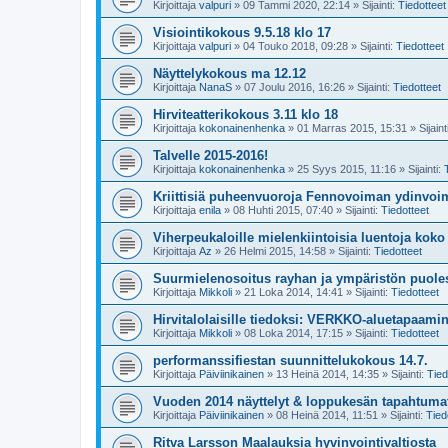
Kirjoittaja
valpuri
»
09 Tammi 2020, 22:14
» Sijainti:
Tiedotteet
Visiointikokous 9.5.18 klo 17
Kirjoittaja
valpuri
»
04 Touko 2018, 09:28
» Sijainti:
Tiedotteet
Näyttelykokous ma 12.12
Kirjoittaja
NanaS
»
07 Joulu 2016, 16:26
» Sijainti:
Tiedotteet
Hirviteatterikokous 3.11 klo 18
Kirjoittaja
kokonainenhenka
»
01 Marras 2015, 15:31
» Sijaint
Talvelle 2015-2016!
Kirjoittaja
kokonainenhenka
»
25 Syys 2015, 11:16
» Sijainti:
Kriittisiä puheenvuoroja Fennovoiman ydinvo
Kirjoittaja
enila
»
08 Huhti 2015, 07:40
» Sijainti:
Tiedotteet
Viherpeukaloille mielenkiintoisia luentoja kok
Kirjoittaja
Az
»
26 Helmi 2015, 14:58
» Sijainti:
Tiedotteet
Suurmielenosoitus rayhan ja ympäristön puoles
Kirjoittaja
Mikkoli
»
21 Loka 2014, 14:41
» Sijainti:
Tiedotteet
Hirvitalolaisille tiedoksi: VERKKO-aluetapaami
Kirjoittaja
Mikkoli
»
08 Loka 2014, 17:15
» Sijainti:
Tiedotteet
performanssifiestan suunnittelukokous 14.7.
Kirjoittaja
Päiviinikainen
»
13 Heinä 2014, 14:35
» Sijainti:
Tied
Vuoden 2014 näyttelyt & loppukesän tapahtuma
Kirjoittaja
Päiviinikainen
»
08 Heinä 2014, 11:51
» Sijainti:
Tied
Ritva Larsson Maalauksia hyvinvointivaltiosta