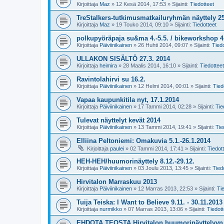
Kirjoittaja
Maz
»
12 Kesä 2014, 17:53
» Sijainti:
Tiedotteet
TreStalkers-tutkimusmatkailuryhmän näyttely 25
Kirjoittaja
Maz
»
19 Touko 2014, 09:10
» Sijainti:
Tiedotteet
polkupyöräpaja su&ma 4.-5.5. / bikeworkshop 4.
Kirjoittaja
Päiviinikainen
»
26 Huhti 2014, 09:07
» Sijainti:
Tiedo
ULLAKON SISÄLTÖ 27.3. 2014
Kirjoittaja
heimira
»
28 Maalis 2014, 16:10
» Sijainti:
Tiedotteet
Ravintolahirvi su 16.2.
Kirjoittaja
Päiviinikainen
»
12 Helmi 2014, 00:01
» Sijainti:
Tied
Vapaa kaupunkitila nyt, 17.1.2014
Kirjoittaja
Päiviinikainen
»
17 Tammi 2014, 02:28
» Sijainti:
Tie
Tulevat näyttelyt kevät 2014
Kirjoittaja
Päiviinikainen
»
13 Tammi 2014, 19:41
» Sijainti:
Tie
Elliina Peltoniemi: Omakuvia 5.1.-26.1.2014
Kirjoittaja
paulei
»
02 Tammi 2014, 17:41
» Sijainti:
Tiedot
HEH-HEH/huumorinäyttely 8.12.-29.12.
Kirjoittaja
Päiviinikainen
»
03 Joulu 2013, 13:45
» Sijainti:
Tied
Hirvitalon Marraskuu 2013
Kirjoittaja
Päiviinikainen
»
12 Marras 2013, 22:53
» Sijainti:
Ti
Tuija Teiska: I Want to Believe 9.11. - 30.11.2013
Kirjoittaja
nurmikko
»
07 Marras 2013, 13:06
» Sijainti:
Tiedott
EHDOTA TEOSTA Hirvitalon huumorinäyttelyyn