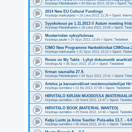
Kirjoittaja
Päiviinikainen
»
03 Marras 2013, 18:34
» Sijainti:
Ti
2014 New EU Cultural Fundings
Kirjoittaja
markuspetz
»
19 Loka 2013, 21:28
» Sijainti:
Interna
Syyskokous pe 1.11.2013 // Autum meeting frida
Kirjoittaja
Päiviinikainen
»
16 Loka 2013, 19:08
» Sijainti:
Tiedo
Mustarindan syksy/tulevaa
Kirjoittaja
paulei
»
24 Syys 2013, 13:04
» Sijainti:
Tiedotteet
CIMO New Programme Hankeklinikat CIMOssa 26.
Kirjoittaja
markuspetz
»
21 Syys 2013, 15:21
» Sijainti:
Tiedot
Roses on My Table - Lyhyt dokumentti anarkistik
Kirjoittaja
Az
»
06 Syys 2013, 15:15
» Sijainti:
Tiedotteet
firman saunailta 27.9.
Kirjoittaja
Päiviinikainen
»
04 Syys 2013, 23:41
» Sijainti:
Tiedo
Arteles ja kansainväliset residenssitaiteilijat Hir
Kirjoittaja
nurmikko
»
21 Elo 2013, 07:08
» Sijainti:
Tiedotteet
HIRVITALO KIRJAN MUODOSSA (MATERIAALI
Kirjoittaja
nurmikko
»
29 Heinä 2013, 14:47
» Sijainti:
Tiedotte
HIRVITALO BOOK (MATERIAL WANTED)
Kirjoittaja
nurmikko
»
29 Heinä 2013, 14:46
» Sijainti:
Tiedotte
Katja Luoto ja Anne Savitie: Pula-aika 13.7. - 4.8
Kirjoittaja
nurmikko
»
06 Heinä 2013, 16:41
» Sijainti:
Tiedotte