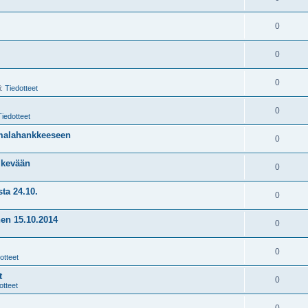
0
0
0
i:
Tiedotteet
0
Tiedotteet
imalahankkeeseen
0
o kevään
0
ta 24.10.
0
nen 15.10.2014
0
0
otteet
t
0
otteet