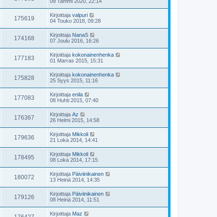
09 Tammi 2020, 22:14
Kirjoittaja
valpuri
175619
04 Touko 2018, 09:28
Kirjoittaja
NanaS
174168
07 Joulu 2016, 16:26
Kirjoittaja
kokonainenhenka
177183
01 Marras 2015, 15:31
Kirjoittaja
kokonainenhenka
175828
25 Syys 2015, 11:16
Kirjoittaja
enila
177083
08 Huhti 2015, 07:40
Kirjoittaja
Az
176367
26 Helmi 2015, 14:58
Kirjoittaja
Mikkoli
179636
21 Loka 2014, 14:41
Kirjoittaja
Mikkoli
178495
08 Loka 2014, 17:15
Kirjoittaja
Päiviinikainen
180072
13 Heinä 2014, 14:35
Kirjoittaja
Päiviinikainen
179126
08 Heinä 2014, 11:51
Kirjoittaja
Maz