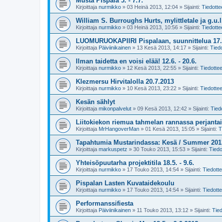
Musta Pispala 5. - 7.7.
Kirjoittaja
nurmikko
»
03 Heinä 2013, 12:04
» Sijainti:
Tiedotte
William S. Burroughs Hurts, mylittletale ja g.u.l.
Kirjoittaja
nurmikko
»
03 Heinä 2013, 10:56
» Sijainti:
Tiedotte
LUOMURUOKAPIIRI Pispalaan, suunnittelua 17.
Kirjoittaja
Päiviinikainen
»
13 Kesä 2013, 14:17
» Sijainti:
Tiedo
Ilman taidetta en voisi elää! 12.6. - 20.6.
Kirjoittaja
nurmikko
»
12 Kesä 2013, 22:55
» Sijainti:
Tiedottee
Klezmersu Hirvitalolla 20.7.2013
Kirjoittaja
nurmikko
»
10 Kesä 2013, 23:22
» Sijainti:
Tiedottee
Kesän sählyt
Kirjoittaja
mikonpalvelut
»
09 Kesä 2013, 12:42
» Sijainti:
Tied
Liitokiekon riemua tahmelan rannassa perjantai
Kirjoittaja
MrHangoverMan
»
01 Kesä 2013, 15:05
» Sijainti:
T
Tapahtumia Mustarindassa: Kesä / Summer 201
Kirjoittaja
markuspetz
»
30 Touko 2013, 15:53
» Sijainti:
Tiedo
Yhteisöpuutarha projektitila 18.5. - 9.6.
Kirjoittaja
nurmikko
»
17 Touko 2013, 14:54
» Sijainti:
Tiedotte
Pispalan Lasten Kuvataidekoulu
Kirjoittaja
nurmikko
»
17 Touko 2013, 14:54
» Sijainti:
Tiedotte
Performanssifiesta
Kirjoittaja
Päiviinikainen
»
11 Touko 2013, 13:12
» Sijainti:
Tied