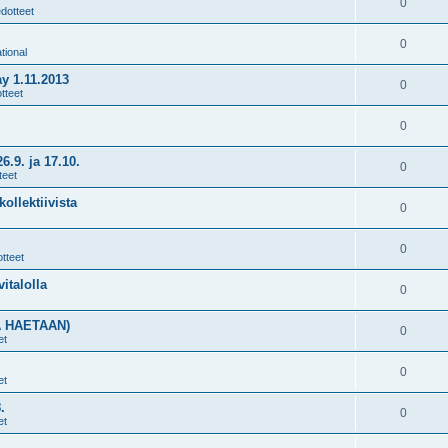
0
edotteet
0
tional
y 1.11.2013
0
tteet
0
9. ja 17.10.
0
teet
ollektiivista
0
0
tteet
vitalolla
0
A HAETAAN)
0
et
0
et
.
0
et