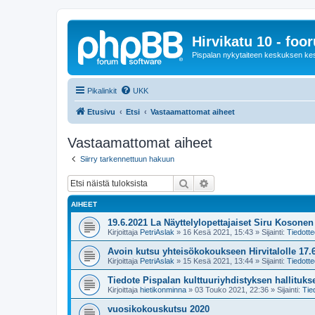
Hirvikatu 10 - foo
Pispalan nykytaiteen keskuksen ke
Pikalinkit
UKK
Etusivu
Etsi
Vastaamattomat aiheet
Vastaamattomat aiheet
Siirry tarkennettuun hakuun
Etsi
Tarkennettu haku
AIHEET
19.6.2021 La Näyttelylopettajaiset Siru Kosone
Kirjoittaja
PetriAslak
»
16 Kesä 2021, 15:43
» Sijainti:
Tiedotte
Avoin kutsu yhteisökokoukseen Hirvitalolle 17.6
Kirjoittaja
PetriAslak
»
15 Kesä 2021, 13:44
» Sijainti:
Tiedotte
Tiedote Pispalan kulttuuriyhdistyksen hallituk
Kirjoittaja
hietikonminna
»
03 Touko 2021, 22:36
» Sijainti:
Tie
vuosikokouskutsu 2020