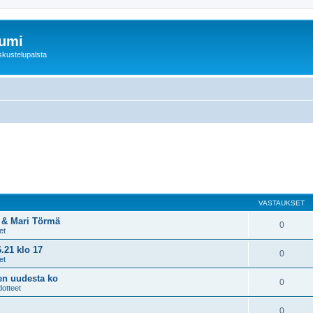
rumi
skustelupalsta
VASTAUKSET
n & Mari Törmä
0
et
.21 klo 17
0
et
sen uudesta ko
0
dotteet
0