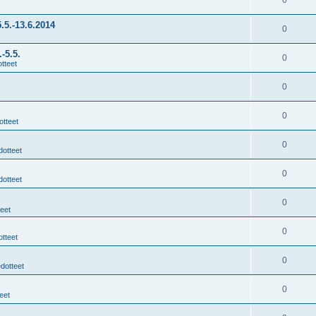
0
.5.-13.6.2014
0
-5.5.
0
tteet
0
0
otteet
0
dotteet
0
dotteet
0
teet
0
otteet
0
edotteet
0
eet