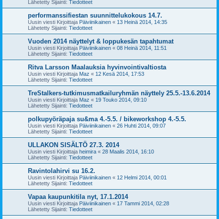
Lähetetty Sijainti:
Tiedotteet
performanssifiestan suunnittelukokous 14.7.
Uusin viesti Kirjoittaja
Päiviinikainen
«
13 Heinä 2014, 14:35
Lähetetty Sijainti:
Tiedotteet
Vuoden 2014 näyttelyt & loppukesän tapahtumat
Uusin viesti Kirjoittaja
Päiviinikainen
«
08 Heinä 2014, 11:51
Lähetetty Sijainti:
Tiedotteet
Ritva Larsson Maalauksia hyvinvointivaltiosta
Uusin viesti Kirjoittaja
Maz
«
12 Kesä 2014, 17:53
Lähetetty Sijainti:
Tiedotteet
TreStalkers-tutkimusmatkailuryhmän näyttely 25.5.-13.6.2014
Uusin viesti Kirjoittaja
Maz
«
19 Touko 2014, 09:10
Lähetetty Sijainti:
Tiedotteet
polkupyöräpaja su&ma 4.-5.5. / bikeworkshop 4.-5.5.
Uusin viesti Kirjoittaja
Päiviinikainen
«
26 Huhti 2014, 09:07
Lähetetty Sijainti:
Tiedotteet
ULLAKON SISÄLTÖ 27.3. 2014
Uusin viesti Kirjoittaja
heimira
«
28 Maalis 2014, 16:10
Lähetetty Sijainti:
Tiedotteet
Ravintolahirvi su 16.2.
Uusin viesti Kirjoittaja
Päiviinikainen
«
12 Helmi 2014, 00:01
Lähetetty Sijainti:
Tiedotteet
Vapaa kaupunkitila nyt, 17.1.2014
Uusin viesti Kirjoittaja
Päiviinikainen
«
17 Tammi 2014, 02:28
Lähetetty Sijainti:
Tiedotteet