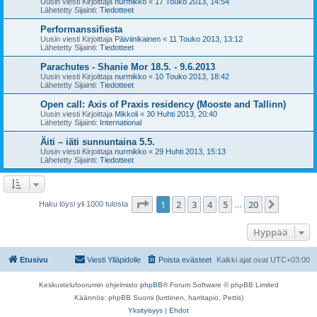
Uusin viesti Kirjoittaja
nurmikko
«
17 Touko 2013, 14:54
Lähetetty Sijainti:
Tiedotteet
Performanssifiesta
Uusin viesti Kirjoittaja
Päiviinikainen
«
11 Touko 2013, 13:12
Lähetetty Sijainti:
Tiedotteet
Parachutes - Shanie Mor 18.5. - 9.6.2013
Uusin viesti Kirjoittaja
nurmikko
«
10 Touko 2013, 18:42
Lähetetty Sijainti:
Tiedotteet
Open call: Axis of Praxis residency (Mooste and Tallinn)
Uusin viesti Kirjoittaja
Mikkoli
«
30 Huhti 2013, 20:40
Lähetetty Sijainti:
International
Äiti – iäti sunnuntaina 5.5.
Uusin viesti Kirjoittaja
nurmikko
«
29 Huhti 2013, 15:13
Lähetetty Sijainti:
Tiedotteet
Sivu
1
/
20
1
2
3
4
5
20
Seuraa
Haku löysi yli 1000 tulosta
…
Hyppää
Etusivu
Viesti Ylläpidolle
Poista evästeet
Kaikki ajat ovat
UTC+03:00
Keskustelufoorumin ohjelmisto
phpBB
® Forum Software © phpBB Limited
Käännös: phpBB Suomi (lurttinen, harritapio, Pettis)
Yksityisyys
|
Ehdot