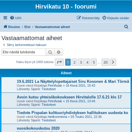
Hirvikatu 10 - foorumi
UKK
Rekisteröidy
Kirjaudu sisään
E
Etusivu
Etsi
Vastaamattomat aiheet
t
Vastaamattomat aiheet
s
Siirry tarkennettuun hakuun
i
Etsi
Tarkennettu haku
Sivu
1
/
20
1
2
3
4
5
20
Seuraa
Haku löysi yli 1000 tulosta
…
Aiheet
19.6.2021 La Näyttelylopettajaiset Siru Kosonen & Mari Törmä
Uusin viesti Kirjoittaja
PetriAslak
«
16 Kesä 2021, 15:43
Lähetetty Sijainti:
Tiedotteet
Avoin kutsu yhteisökokoukseen Hirvitalolle 17.6.21 klo 17
Uusin viesti Kirjoittaja
PetriAslak
«
15 Kesä 2021, 13:44
Lähetetty Sijainti:
Tiedotteet
Tiedote Pispalan kulttuuriyhdistyksen hallituksen uudesta ko
Uusin viesti Kirjoittaja
hietikonminna
«
03 Touko 2021, 22:36
Lähetetty Sijainti:
Tiedotteet
vuosikokouskutsu 2020