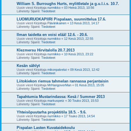
William S. Burroughs Hurts, mylittletale ja g.u.l.i.s. 10.7.
Uusin viesti Kirjoittaja
nurmikko
«
03 Heinä 2013, 10:56
Lähetetty Sijainti:
Tiedotteet
LUOMURUOKAPIIRI Pispalaan, suunnittelua 17.6.
Uusin viesti Kirjoittaja
Päiviinikainen
«
13 Kesä 2013, 14:17
Lähetetty Sijainti:
Tiedotteet
Ilman taidetta en voisi elää! 12.6. - 20.6.
Uusin viesti Kirjoittaja
nurmikko
«
12 Kesä 2013, 22:55
Lähetetty Sijainti:
Tiedotteet
Klezmersu Hirvitalolla 20.7.2013
Uusin viesti Kirjoittaja
nurmikko
«
10 Kesä 2013, 23:22
Lähetetty Sijainti:
Tiedotteet
Kesän sählyt
Uusin viesti Kirjoittaja
mikonpalvelut
«
09 Kesä 2013, 12:42
Lähetetty Sijainti:
Tiedotteet
Liitokiekon riemua tahmelan rannassa perjantaisin
Uusin viesti Kirjoittaja
MrHangoverMan
«
01 Kesä 2013, 15:05
Lähetetty Sijainti:
Tiedotteet
Tapahtumia Mustarindassa: Kesä / Summer 2013
Uusin viesti Kirjoittaja
markuspetz
«
30 Touko 2013, 15:53
Lähetetty Sijainti:
Tiedotteet
Yhteisöpuutarha projektitila 18.5. - 9.6.
Uusin viesti Kirjoittaja
nurmikko
«
17 Touko 2013, 14:54
Lähetetty Sijainti:
Tiedotteet
Pispalan Lasten Kuvataidekoulu