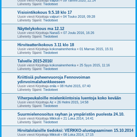
Uusin viesti Kirjoittaja
valpuri
«
09 Tammi 2020, 22:14
Lähetetty Sijainti:
Tiedotteet
Visiointikokous 9.5.18 klo 17
Uusin viesti Kirjoittaja
valpuri
«
04 Touko 2018, 09:28
Lähetetty Sijainti:
Tiedotteet
Näyttelykokous ma 12.12
Uusin viesti Kirjoittaja
NanaS
«
07 Joulu 2016, 16:26
Lähetetty Sijainti:
Tiedotteet
Hirviteatterikokous 3.11 klo 18
Uusin viesti Kirjoittaja
kokonainenhenka
«
01 Marras 2015, 15:31
Lähetetty Sijainti:
Tiedotteet
Talvelle 2015-2016!
Uusin viesti Kirjoittaja
kokonainenhenka
«
25 Syys 2015, 11:16
Lähetetty Sijainti:
Tiedotteet
Kriittisiä puheenvuoroja Fennovoiman
ydinvoimalahankkeeseen
Uusin viesti Kirjoittaja
enila
«
08 Huhti 2015, 07:40
Lähetetty Sijainti:
Tiedotteet
Viherpeukaloille mielenkiintoisia luentoja koko kevään
Uusin viesti Kirjoittaja
Az
«
26 Helmi 2015, 14:58
Lähetetty Sijainti:
Tiedotteet
Suurmielenosoitus rayhan ja ympäristön puolesta 24.10.
Uusin viesti Kirjoittaja
Mikkoli
«
21 Loka 2014, 14:41
Lähetetty Sijainti:
Tiedotteet
Hirvitalolaisille tiedoksi: VERKKO-aluetapaaminen 15.10.2014
Uusin viesti Kirjoittaja
Mikkoli
«
08 Loka 2014, 17:15