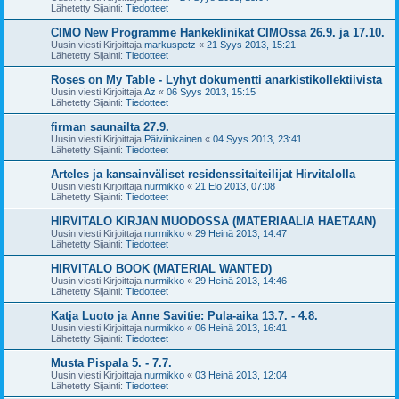
Lähetetty Sijainti:
Tiedotteet
CIMO New Programme Hankeklinikat CIMOssa 26.9. ja 17.10.
Uusin viesti Kirjoittaja
markuspetz
«
21 Syys 2013, 15:21
Lähetetty Sijainti:
Tiedotteet
Roses on My Table - Lyhyt dokumentti anarkistikollektiivista
Uusin viesti Kirjoittaja
Az
«
06 Syys 2013, 15:15
Lähetetty Sijainti:
Tiedotteet
firman saunailta 27.9.
Uusin viesti Kirjoittaja
Päiviinikainen
«
04 Syys 2013, 23:41
Lähetetty Sijainti:
Tiedotteet
Arteles ja kansainväliset residenssitaiteilijat Hirvitalolla
Uusin viesti Kirjoittaja
nurmikko
«
21 Elo 2013, 07:08
Lähetetty Sijainti:
Tiedotteet
HIRVITALO KIRJAN MUODOSSA (MATERIAALIA HAETAAN)
Uusin viesti Kirjoittaja
nurmikko
«
29 Heinä 2013, 14:47
Lähetetty Sijainti:
Tiedotteet
HIRVITALO BOOK (MATERIAL WANTED)
Uusin viesti Kirjoittaja
nurmikko
«
29 Heinä 2013, 14:46
Lähetetty Sijainti:
Tiedotteet
Katja Luoto ja Anne Savitie: Pula-aika 13.7. - 4.8.
Uusin viesti Kirjoittaja
nurmikko
«
06 Heinä 2013, 16:41
Lähetetty Sijainti:
Tiedotteet
Musta Pispala 5. - 7.7.
Uusin viesti Kirjoittaja
nurmikko
«
03 Heinä 2013, 12:04
Lähetetty Sijainti:
Tiedotteet