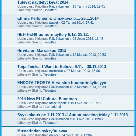
Tulevat näyttelyt kevät 2014
Uusin viesti Kirjoittaja
Päiviinikainen
«
13 Tammi 2014, 19:41
Lähetetty Sijainti:
Tiedotteet
Elliina Peltoniemi: Omakuvia 5.1.-26.1.2014
Uusin viesti Kirjoittaja
paulei
«
02 Tammi 2014, 17:41
Lähetetty Sijainti:
Tiedotteet
HEH-HEH/huumorinäyttely 8.12.-29.12.
Uusin viesti Kirjoittaja
Päiviinikainen
«
03 Joulu 2013, 13:45
Lähetetty Sijainti:
Tiedotteet
Hirvitalon Marraskuu 2013
Uusin viesti Kirjoittaja
Päiviinikainen
«
12 Marras 2013, 22:53
Lähetetty Sijainti:
Tiedotteet
Tuija Teiska: I Want to Believe 9.11. - 30.11.2013
Uusin viesti Kirjoittaja
nurmikko
«
07 Marras 2013, 13:06
Lähetetty Sijainti:
Tiedotteet
EHDOTA TEOSTA Hirvitalon huumorinäyttelyyn
Uusin viesti Kirjoittaja
Päiviinikainen
«
03 Marras 2013, 18:34
Lähetetty Sijainti:
Tiedotteet
2014 New EU Cultural Fundings
Uusin viesti Kirjoittaja
markuspetz
«
19 Loka 2013, 21:28
Lähetetty Sijainti:
International
Syyskokous pe 1.11.2013 // Autum meeting friday 1.11.2013
Uusin viesti Kirjoittaja
Päiviinikainen
«
16 Loka 2013, 19:08
Lähetetty Sijainti:
Tiedotteet
Mustarindan syksy/tulevaa
Uusin viesti Kirjoittaja
paulei
«
24 Syys 2013, 13:04