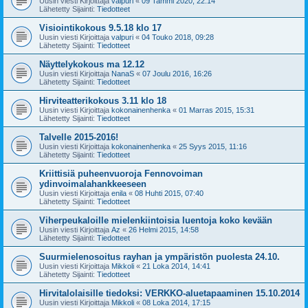
Uusin viesti Kirjoittaja
valpuri
«
09 Tammi 2020, 22:14
Lähetetty Sijainti:
Tiedotteet
Visiointikokous 9.5.18 klo 17
Uusin viesti Kirjoittaja
valpuri
«
04 Touko 2018, 09:28
Lähetetty Sijainti:
Tiedotteet
Näyttelykokous ma 12.12
Uusin viesti Kirjoittaja
NanaS
«
07 Joulu 2016, 16:26
Lähetetty Sijainti:
Tiedotteet
Hirviteatterikokous 3.11 klo 18
Uusin viesti Kirjoittaja
kokonainenhenka
«
01 Marras 2015, 15:31
Lähetetty Sijainti:
Tiedotteet
Talvelle 2015-2016!
Uusin viesti Kirjoittaja
kokonainenhenka
«
25 Syys 2015, 11:16
Lähetetty Sijainti:
Tiedotteet
Kriittisiä puheenvuoroja Fennovoiman
ydinvoimalahankkeeseen
Uusin viesti Kirjoittaja
enila
«
08 Huhti 2015, 07:40
Lähetetty Sijainti:
Tiedotteet
Viherpeukaloille mielenkiintoisia luentoja koko kevään
Uusin viesti Kirjoittaja
Az
«
26 Helmi 2015, 14:58
Lähetetty Sijainti:
Tiedotteet
Suurmielenosoitus rayhan ja ympäristön puolesta 24.10.
Uusin viesti Kirjoittaja
Mikkoli
«
21 Loka 2014, 14:41
Lähetetty Sijainti:
Tiedotteet
Hirvitalolaisille tiedoksi: VERKKO-aluetapaaminen 15.10.2014
Uusin viesti Kirjoittaja
Mikkoli
«
08 Loka 2014, 17:15