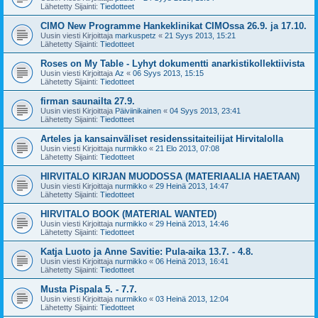
Lähetetty Sijainti:
Tiedotteet
CIMO New Programme Hankeklinikat CIMOssa 26.9. ja 17.10.
Uusin viesti Kirjoittaja
markuspetz
«
21 Syys 2013, 15:21
Lähetetty Sijainti:
Tiedotteet
Roses on My Table - Lyhyt dokumentti anarkistikollektiivista
Uusin viesti Kirjoittaja
Az
«
06 Syys 2013, 15:15
Lähetetty Sijainti:
Tiedotteet
firman saunailta 27.9.
Uusin viesti Kirjoittaja
Päiviinikainen
«
04 Syys 2013, 23:41
Lähetetty Sijainti:
Tiedotteet
Arteles ja kansainväliset residenssitaiteilijat Hirvitalolla
Uusin viesti Kirjoittaja
nurmikko
«
21 Elo 2013, 07:08
Lähetetty Sijainti:
Tiedotteet
HIRVITALO KIRJAN MUODOSSA (MATERIAALIA HAETAAN)
Uusin viesti Kirjoittaja
nurmikko
«
29 Heinä 2013, 14:47
Lähetetty Sijainti:
Tiedotteet
HIRVITALO BOOK (MATERIAL WANTED)
Uusin viesti Kirjoittaja
nurmikko
«
29 Heinä 2013, 14:46
Lähetetty Sijainti:
Tiedotteet
Katja Luoto ja Anne Savitie: Pula-aika 13.7. - 4.8.
Uusin viesti Kirjoittaja
nurmikko
«
06 Heinä 2013, 16:41
Lähetetty Sijainti:
Tiedotteet
Musta Pispala 5. - 7.7.
Uusin viesti Kirjoittaja
nurmikko
«
03 Heinä 2013, 12:04
Lähetetty Sijainti:
Tiedotteet