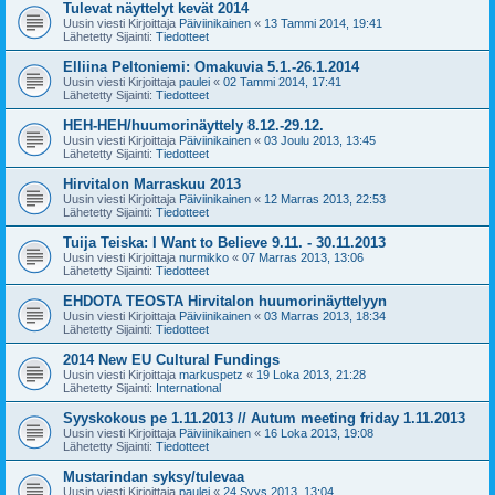
Tulevat näyttelyt kevät 2014
Uusin viesti Kirjoittaja
Päiviinikainen
«
13 Tammi 2014, 19:41
Lähetetty Sijainti:
Tiedotteet
Elliina Peltoniemi: Omakuvia 5.1.-26.1.2014
Uusin viesti Kirjoittaja
paulei
«
02 Tammi 2014, 17:41
Lähetetty Sijainti:
Tiedotteet
HEH-HEH/huumorinäyttely 8.12.-29.12.
Uusin viesti Kirjoittaja
Päiviinikainen
«
03 Joulu 2013, 13:45
Lähetetty Sijainti:
Tiedotteet
Hirvitalon Marraskuu 2013
Uusin viesti Kirjoittaja
Päiviinikainen
«
12 Marras 2013, 22:53
Lähetetty Sijainti:
Tiedotteet
Tuija Teiska: I Want to Believe 9.11. - 30.11.2013
Uusin viesti Kirjoittaja
nurmikko
«
07 Marras 2013, 13:06
Lähetetty Sijainti:
Tiedotteet
EHDOTA TEOSTA Hirvitalon huumorinäyttelyyn
Uusin viesti Kirjoittaja
Päiviinikainen
«
03 Marras 2013, 18:34
Lähetetty Sijainti:
Tiedotteet
2014 New EU Cultural Fundings
Uusin viesti Kirjoittaja
markuspetz
«
19 Loka 2013, 21:28
Lähetetty Sijainti:
International
Syyskokous pe 1.11.2013 // Autum meeting friday 1.11.2013
Uusin viesti Kirjoittaja
Päiviinikainen
«
16 Loka 2013, 19:08
Lähetetty Sijainti:
Tiedotteet
Mustarindan syksy/tulevaa
Uusin viesti Kirjoittaja
paulei
«
24 Syys 2013, 13:04