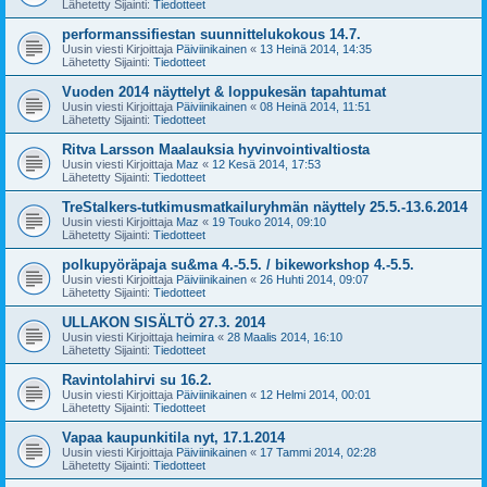
Lähetetty Sijainti:
Tiedotteet
performanssifiestan suunnittelukokous 14.7.
Uusin viesti Kirjoittaja
Päiviinikainen
«
13 Heinä 2014, 14:35
Lähetetty Sijainti:
Tiedotteet
Vuoden 2014 näyttelyt & loppukesän tapahtumat
Uusin viesti Kirjoittaja
Päiviinikainen
«
08 Heinä 2014, 11:51
Lähetetty Sijainti:
Tiedotteet
Ritva Larsson Maalauksia hyvinvointivaltiosta
Uusin viesti Kirjoittaja
Maz
«
12 Kesä 2014, 17:53
Lähetetty Sijainti:
Tiedotteet
TreStalkers-tutkimusmatkailuryhmän näyttely 25.5.-13.6.2014
Uusin viesti Kirjoittaja
Maz
«
19 Touko 2014, 09:10
Lähetetty Sijainti:
Tiedotteet
polkupyöräpaja su&ma 4.-5.5. / bikeworkshop 4.-5.5.
Uusin viesti Kirjoittaja
Päiviinikainen
«
26 Huhti 2014, 09:07
Lähetetty Sijainti:
Tiedotteet
ULLAKON SISÄLTÖ 27.3. 2014
Uusin viesti Kirjoittaja
heimira
«
28 Maalis 2014, 16:10
Lähetetty Sijainti:
Tiedotteet
Ravintolahirvi su 16.2.
Uusin viesti Kirjoittaja
Päiviinikainen
«
12 Helmi 2014, 00:01
Lähetetty Sijainti:
Tiedotteet
Vapaa kaupunkitila nyt, 17.1.2014
Uusin viesti Kirjoittaja
Päiviinikainen
«
17 Tammi 2014, 02:28
Lähetetty Sijainti:
Tiedotteet