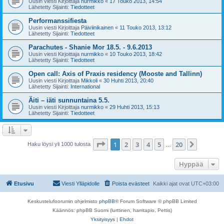
Uusin viesti Kirjoittaja
nurmikko
«
17 Touko 2013, 14:54
Lähetetty Sijainti:
Tiedotteet
Performanssifiesta
Uusin viesti Kirjoittaja
Päiviinikainen
«
11 Touko 2013, 13:12
Lähetetty Sijainti:
Tiedotteet
Parachutes - Shanie Mor 18.5. - 9.6.2013
Uusin viesti Kirjoittaja
nurmikko
«
10 Touko 2013, 18:42
Lähetetty Sijainti:
Tiedotteet
Open call: Axis of Praxis residency (Mooste and Tallinn)
Uusin viesti Kirjoittaja
Mikkoli
«
30 Huhti 2013, 20:40
Lähetetty Sijainti:
International
Äiti – iäti sunnuntaina 5.5.
Uusin viesti Kirjoittaja
nurmikko
«
29 Huhti 2013, 15:13
Lähetetty Sijainti:
Tiedotteet
Sivu
1
/
20
1
2
3
4
5
20
Seuraa
Haku löysi yli 1000 tulosta
…
Hyppää
Etusivu
Viesti Ylläpidolle
Poista evästeet
Kaikki ajat ovat
UTC+03:00
Keskustelufoorumin ohjelmisto
phpBB
® Forum Software © phpBB Limited
Käännös: phpBB Suomi (lurttinen, harritapio, Pettis)
Yksityisyys
|
Ehdot