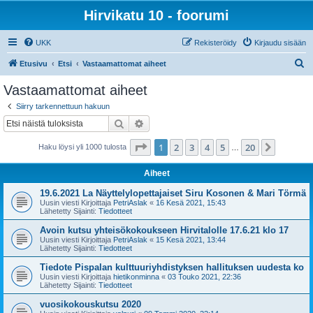
Hirvikatu 10 - foorumi
UKK
Rekisteröidy
Kirjaudu sisään
E
Etusivu
Etsi
Vastaamattomat aiheet
t
Vastaamattomat aiheet
s
Siirry tarkennettuun hakuun
i
Etsi
Tarkennettu haku
Sivu
1
/
20
1
2
3
4
5
20
Seuraa
Haku löysi yli 1000 tulosta
…
Aiheet
19.6.2021 La Näyttelylopettajaiset Siru Kosonen & Mari Törmä
Uusin viesti Kirjoittaja
PetriAslak
«
16 Kesä 2021, 15:43
Lähetetty Sijainti:
Tiedotteet
Avoin kutsu yhteisökokoukseen Hirvitalolle 17.6.21 klo 17
Uusin viesti Kirjoittaja
PetriAslak
«
15 Kesä 2021, 13:44
Lähetetty Sijainti:
Tiedotteet
Tiedote Pispalan kulttuuriyhdistyksen hallituksen uudesta ko
Uusin viesti Kirjoittaja
hietikonminna
«
03 Touko 2021, 22:36
Lähetetty Sijainti:
Tiedotteet
vuosikokouskutsu 2020