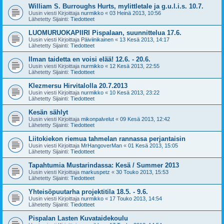
William S. Burroughs Hurts, mylittletale ja g.u.l.i.s. 10.7.
Uusin viesti Kirjoittaja
nurmikko
«
03 Heinä 2013, 10:56
Lähetetty Sijainti:
Tiedotteet
LUOMURUOKAPIIRI Pispalaan, suunnittelua 17.6.
Uusin viesti Kirjoittaja
Päiviinikainen
«
13 Kesä 2013, 14:17
Lähetetty Sijainti:
Tiedotteet
Ilman taidetta en voisi elää! 12.6. - 20.6.
Uusin viesti Kirjoittaja
nurmikko
«
12 Kesä 2013, 22:55
Lähetetty Sijainti:
Tiedotteet
Klezmersu Hirvitalolla 20.7.2013
Uusin viesti Kirjoittaja
nurmikko
«
10 Kesä 2013, 23:22
Lähetetty Sijainti:
Tiedotteet
Kesän sählyt
Uusin viesti Kirjoittaja
mikonpalvelut
«
09 Kesä 2013, 12:42
Lähetetty Sijainti:
Tiedotteet
Liitokiekon riemua tahmelan rannassa perjantaisin
Uusin viesti Kirjoittaja
MrHangoverMan
«
01 Kesä 2013, 15:05
Lähetetty Sijainti:
Tiedotteet
Tapahtumia Mustarindassa: Kesä / Summer 2013
Uusin viesti Kirjoittaja
markuspetz
«
30 Touko 2013, 15:53
Lähetetty Sijainti:
Tiedotteet
Yhteisöpuutarha projektitila 18.5. - 9.6.
Uusin viesti Kirjoittaja
nurmikko
«
17 Touko 2013, 14:54
Lähetetty Sijainti:
Tiedotteet
Pispalan Lasten Kuvataidekoulu