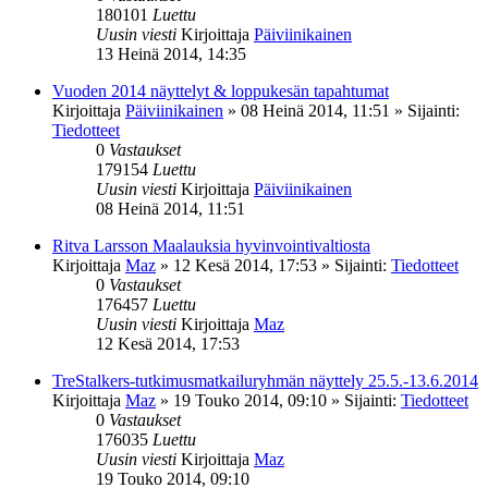
180101
Luettu
Uusin viesti
Kirjoittaja
Päiviinikainen
13 Heinä 2014, 14:35
Vuoden 2014 näyttelyt & loppukesän tapahtumat
Kirjoittaja
Päiviinikainen
»
08 Heinä 2014, 11:51
» Sijainti:
Tiedotteet
0
Vastaukset
179154
Luettu
Uusin viesti
Kirjoittaja
Päiviinikainen
08 Heinä 2014, 11:51
Ritva Larsson Maalauksia hyvinvointivaltiosta
Kirjoittaja
Maz
»
12 Kesä 2014, 17:53
» Sijainti:
Tiedotteet
0
Vastaukset
176457
Luettu
Uusin viesti
Kirjoittaja
Maz
12 Kesä 2014, 17:53
TreStalkers-tutkimusmatkailuryhmän näyttely 25.5.-13.6.2014
Kirjoittaja
Maz
»
19 Touko 2014, 09:10
» Sijainti:
Tiedotteet
0
Vastaukset
176035
Luettu
Uusin viesti
Kirjoittaja
Maz
19 Touko 2014, 09:10