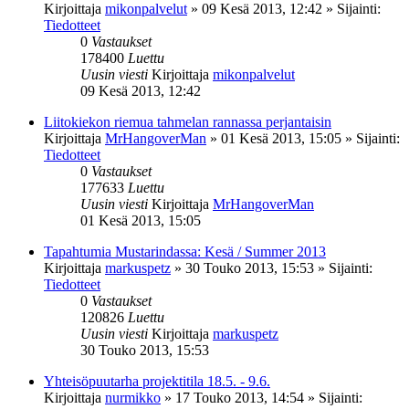
Kirjoittaja
mikonpalvelut
»
09 Kesä 2013, 12:42
» Sijainti:
Tiedotteet
0
Vastaukset
178400
Luettu
Uusin viesti
Kirjoittaja
mikonpalvelut
09 Kesä 2013, 12:42
Liitokiekon riemua tahmelan rannassa perjantaisin
Kirjoittaja
MrHangoverMan
»
01 Kesä 2013, 15:05
» Sijainti:
Tiedotteet
0
Vastaukset
177633
Luettu
Uusin viesti
Kirjoittaja
MrHangoverMan
01 Kesä 2013, 15:05
Tapahtumia Mustarindassa: Kesä / Summer 2013
Kirjoittaja
markuspetz
»
30 Touko 2013, 15:53
» Sijainti:
Tiedotteet
0
Vastaukset
120826
Luettu
Uusin viesti
Kirjoittaja
markuspetz
30 Touko 2013, 15:53
Yhteisöpuutarha projektitila 18.5. - 9.6.
Kirjoittaja
nurmikko
»
17 Touko 2013, 14:54
» Sijainti: