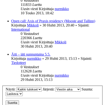
0
Vastaukset
111833
Luettu
Uusin viesti
Kirjoittaja
nurmikko
10 Touko 2013, 18:42
Open call: Axis of Praxis residency (Mooste and Tallinn)
Kirjoittaja
Mikkoli
»
30 Huhti 2013, 20:40
» Sijainti:
International
0
Vastaukset
220366
Luettu
Uusin viesti
Kirjoittaja
Mikkoli
30 Huhti 2013, 20:40
Äiti – iäti sunnuntaina 5.5.
Kirjoittaja
nurmikko
»
29 Huhti 2013, 15:13
» Sijainti:
Tiedotteet
0
Vastaukset
112628
Luettu
Uusin viesti
Kirjoittaja
nurmikko
29 Huhti 2013, 15:13
Näytä:
Järjestä:
Suunta: