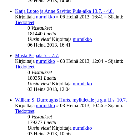
29 Heinä 2013, 14:46
Katja Luoto ja Anne Savitie: Pula-aika 13.7. - 4.8.
Kirjoittaja
nurmikko
»
06 Heinä 2013, 16:41
» Sijainti:
Tiedotteet
0
Vastaukset
181440
Luettu
Uusin viesti
Kirjoittaja
nurmikko
06 Heinä 2013, 16:41
Musta Pispala 5. - 7.7.
Kirjoittaja
nurmikko
»
03 Heinä 2013, 12:04
» Sijainti:
Tiedotteet
0
Vastaukset
180351
Luettu
Uusin viesti
Kirjoittaja
nurmikko
03 Heinä 2013, 12:04
William S. Burroughs Hurts, mylittletale ja g.u.l.i.s. 10.7.
Kirjoittaja
nurmikko
»
03 Heinä 2013, 10:56
» Sijainti:
Tiedotteet
0
Vastaukset
179277
Luettu
Uusin viesti
Kirjoittaja
nurmikko
03 Heinä 2013, 10:56