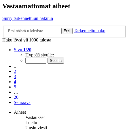
Vastaamattomat aiheet
Siirry tarkennettuun hakuun
Tarkennettu haku
Etsi
Haku löysi yli 1000 tulosta
Sivu
1
/
20
Hyppää sivulle:
1
2
3
4
5
…
20
Seuraava
Aiheet
Vastaukset
Luettu
Uusin viesti