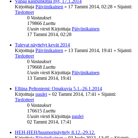
Vapaa kaupunkitila nyt, 17.1.2014
Kirjoittaja
Päiviinikainen
»
17 Tammi 2014, 02:28
» Sijainti:
Tiedotteet
0
Vastaukset
179866
Luettu
Uusin viesti
Kirjoittaja
Päiviinikainen
17 Tammi 2014, 02:28
Tulevat näyttelyt kevät 2014
Kirjoittaja
Päiviinikainen
»
13 Tammi 2014, 19:41
» Sijainti:
Tiedotteet
0
Vastaukset
179668
Luettu
Uusin viesti
Kirjoittaja
Päiviinikainen
13 Tammi 2014, 19:41
Elliina Peltoniemi: Omakuvia 5.1.-26.1.2014
Kirjoittaja
paulei
»
02 Tammi 2014, 17:41
» Sijainti:
Tiedotteet
0
Vastaukset
176615
Luettu
Uusin viesti
Kirjoittaja
paulei
02 Tammi 2014, 17:41
HEH-HEH/huumorinäyttely 8.12.-29.12.
Kirjoittaja
Päiviinikainen
»
03 Joulu 2013, 13:45
» Sijainti: