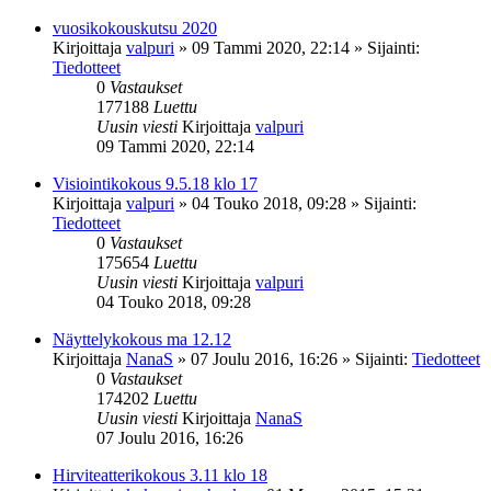
vuosikokouskutsu 2020
Kirjoittaja
valpuri
»
09 Tammi 2020, 22:14
» Sijainti:
Tiedotteet
0
Vastaukset
177188
Luettu
Uusin viesti
Kirjoittaja
valpuri
09 Tammi 2020, 22:14
Visiointikokous 9.5.18 klo 17
Kirjoittaja
valpuri
»
04 Touko 2018, 09:28
» Sijainti:
Tiedotteet
0
Vastaukset
175654
Luettu
Uusin viesti
Kirjoittaja
valpuri
04 Touko 2018, 09:28
Näyttelykokous ma 12.12
Kirjoittaja
NanaS
»
07 Joulu 2016, 16:26
» Sijainti:
Tiedotteet
0
Vastaukset
174202
Luettu
Uusin viesti
Kirjoittaja
NanaS
07 Joulu 2016, 16:26
Hirviteatterikokous 3.11 klo 18