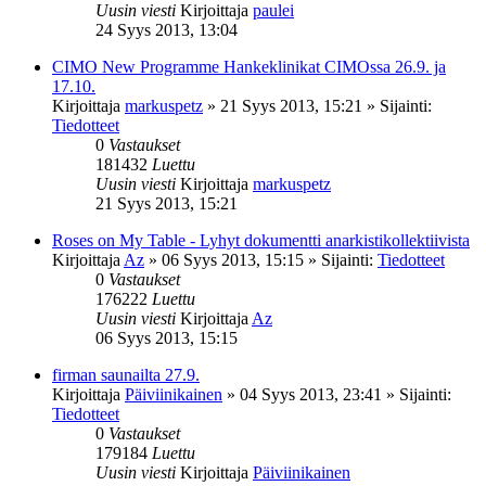
Uusin viesti
Kirjoittaja
paulei
24 Syys 2013, 13:04
CIMO New Programme Hankeklinikat CIMOssa 26.9. ja
17.10.
Kirjoittaja
markuspetz
»
21 Syys 2013, 15:21
» Sijainti:
Tiedotteet
0
Vastaukset
181432
Luettu
Uusin viesti
Kirjoittaja
markuspetz
21 Syys 2013, 15:21
Roses on My Table - Lyhyt dokumentti anarkistikollektiivista
Kirjoittaja
Az
»
06 Syys 2013, 15:15
» Sijainti:
Tiedotteet
0
Vastaukset
176222
Luettu
Uusin viesti
Kirjoittaja
Az
06 Syys 2013, 15:15
firman saunailta 27.9.
Kirjoittaja
Päiviinikainen
»
04 Syys 2013, 23:41
» Sijainti:
Tiedotteet
0
Vastaukset
179184
Luettu
Uusin viesti
Kirjoittaja
Päiviinikainen