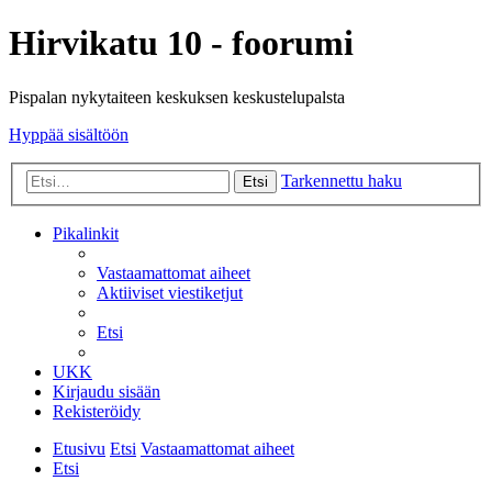
Hirvikatu 10 - foorumi
Pispalan nykytaiteen keskuksen keskustelupalsta
Hyppää sisältöön
Tarkennettu haku
Etsi
Pikalinkit
Vastaamattomat aiheet
Aktiiviset viestiketjut
Etsi
UKK
Kirjaudu sisään
Rekisteröidy
Etusivu
Etsi
Vastaamattomat aiheet
Etsi