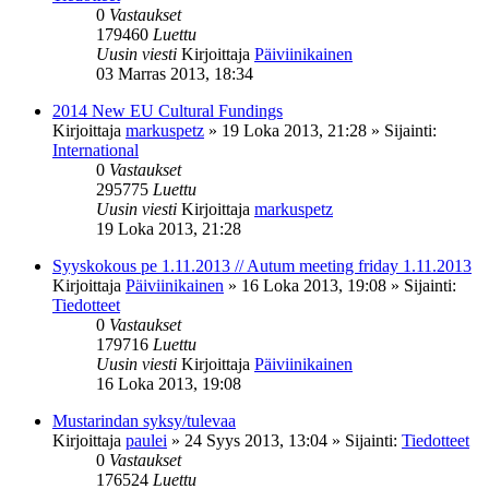
0
Vastaukset
179460
Luettu
Uusin viesti
Kirjoittaja
Päiviinikainen
03 Marras 2013, 18:34
2014 New EU Cultural Fundings
Kirjoittaja
markuspetz
»
19 Loka 2013, 21:28
» Sijainti:
International
0
Vastaukset
295775
Luettu
Uusin viesti
Kirjoittaja
markuspetz
19 Loka 2013, 21:28
Syyskokous pe 1.11.2013 // Autum meeting friday 1.11.2013
Kirjoittaja
Päiviinikainen
»
16 Loka 2013, 19:08
» Sijainti:
Tiedotteet
0
Vastaukset
179716
Luettu
Uusin viesti
Kirjoittaja
Päiviinikainen
16 Loka 2013, 19:08
Mustarindan syksy/tulevaa
Kirjoittaja
paulei
»
24 Syys 2013, 13:04
» Sijainti:
Tiedotteet
0
Vastaukset
176524
Luettu