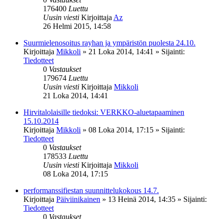
176400
Luettu
Uusin viesti
Kirjoittaja
Az
26 Helmi 2015, 14:58
Suurmielenosoitus rayhan ja ympäristön puolesta 24.10.
Kirjoittaja
Mikkoli
»
21 Loka 2014, 14:41
» Sijainti:
Tiedotteet
0
Vastaukset
179674
Luettu
Uusin viesti
Kirjoittaja
Mikkoli
21 Loka 2014, 14:41
Hirvitalolaisille tiedoksi: VERKKO-aluetapaaminen
15.10.2014
Kirjoittaja
Mikkoli
»
08 Loka 2014, 17:15
» Sijainti:
Tiedotteet
0
Vastaukset
178533
Luettu
Uusin viesti
Kirjoittaja
Mikkoli
08 Loka 2014, 17:15
performanssifiestan suunnittelukokous 14.7.
Kirjoittaja
Päiviinikainen
»
13 Heinä 2014, 14:35
» Sijainti:
Tiedotteet
0
Vastaukset