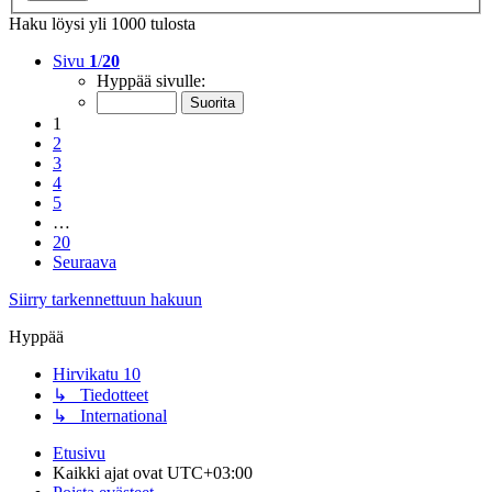
Haku löysi yli 1000 tulosta
Sivu
1
/
20
Hyppää sivulle:
1
2
3
4
5
…
20
Seuraava
Siirry tarkennettuun hakuun
Hyppää
Hirvikatu 10
↳ Tiedotteet
↳ International
Etusivu
Kaikki ajat ovat
UTC+03:00