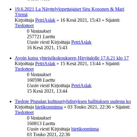
19.6.2021 La Näyttelylopettajaiset Siru Kosonen & Mari
Törmä
Kirjoittaja
PetriAslak
»
16 Kesä 2021, 15:43
» Sijainti:
Tiedotteet
0
Vastaukset
257721
Luettu
Uusin viesti
Kirjoittaja
PetriAslak
16 Kesä 2021, 15:43
Avoin kutsu yhteisökokoukseen Hirvitalolle 17.6.21 klo 17
Kirjoittaja
PetriAslak
»
15 Kesä 2021, 13:44
» Sijainti:
Tiedotteet
0
Vastaukset
160598
Luettu
Uusin viesti
Kirjoittaja
PetriAslak
15 Kesä 2021, 13:44
Tiedote Pispalan kulttuuriyhdistyksen hallituksen uudesta ko
Kirjoittaja
hietikonminna
»
03 Touko 2021, 22:36
» Sijainti:
Tiedotteet
0
Vastaukset
160813
Luettu
Uusin viesti
Kirjoittaja
hietikonminna
03 Touko 2021, 22:36