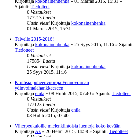
Kirjoittaja
kokonainenhenka
»
01 Marras 2015, 15:31
»
Sijainti:
Tiedotteet
0
Vastaukset
177213
Luettu
Uusin viesti
Kirjoittaja
kokonainenhenka
01 Marras 2015, 15:31
Talvelle 2015-2016!
Kirjoittaja
kokonainenhenka
»
25 Syys 2015, 11:16
» Sijainti:
Tiedotteet
0
Vastaukset
175854
Luettu
Uusin viesti
Kirjoittaja
kokonainenhenka
25 Syys 2015, 11:16
Kriittisiä puheenvuoroja Fennovoiman
ydinvoimalahankkeeseen
Kirjoittaja
enila
»
08 Huhti 2015, 07:40
» Sijainti:
Tiedotteet
0
Vastaukset
177123
Luettu
Uusin viesti
Kirjoittaja
enila
08 Huhti 2015, 07:40
Viherpeukaloille mielenkiintoisia luentoja koko kevään
Kirjoittaja
Az
»
26 Helmi 2015, 14:58
» Sijainti:
Tiedotteet
0
Vastaukset