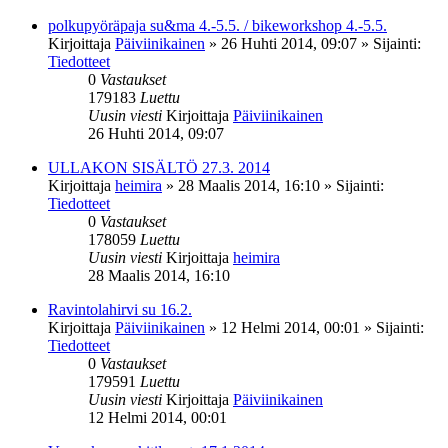
polkupyöräpaja su&ma 4.-5.5. / bikeworkshop 4.-5.5.
Kirjoittaja
Päiviinikainen
»
26 Huhti 2014, 09:07
» Sijainti:
Tiedotteet
0
Vastaukset
179183
Luettu
Uusin viesti
Kirjoittaja
Päiviinikainen
26 Huhti 2014, 09:07
ULLAKON SISÄLTÖ 27.3. 2014
Kirjoittaja
heimira
»
28 Maalis 2014, 16:10
» Sijainti:
Tiedotteet
0
Vastaukset
178059
Luettu
Uusin viesti
Kirjoittaja
heimira
28 Maalis 2014, 16:10
Ravintolahirvi su 16.2.
Kirjoittaja
Päiviinikainen
»
12 Helmi 2014, 00:01
» Sijainti:
Tiedotteet
0
Vastaukset
179591
Luettu
Uusin viesti
Kirjoittaja
Päiviinikainen
12 Helmi 2014, 00:01