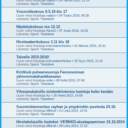
Uusin viesti Kirjoittaja
valpuri
«
09 Tammi 2020, 22:14
Lähetetty Sijainti:
Tiedotteet
Visiointikokous 9.5.18 klo 17
Uusin viesti Kirjoittaja
valpuri
«
04 Touko 2018, 09:28
Lähetetty Sijainti:
Tiedotteet
Näyttelykokous ma 12.12
Uusin viesti Kirjoittaja
NanaS
«
07 Joulu 2016, 16:26
Lähetetty Sijainti:
Tiedotteet
Hirviteatterikokous 3.11 klo 18
Uusin viesti Kirjoittaja
kokonainenhenka
«
01 Marras 2015, 15:31
Lähetetty Sijainti:
Tiedotteet
Talvelle 2015-2016!
Uusin viesti Kirjoittaja
kokonainenhenka
«
25 Syys 2015, 11:16
Lähetetty Sijainti:
Tiedotteet
Kriittisiä puheenvuoroja Fennovoiman
ydinvoimalahankkeeseen
Uusin viesti Kirjoittaja
enila
«
08 Huhti 2015, 07:40
Lähetetty Sijainti:
Tiedotteet
Viherpeukaloille mielenkiintoisia luentoja koko kevään
Uusin viesti Kirjoittaja
Az
«
26 Helmi 2015, 14:58
Lähetetty Sijainti:
Tiedotteet
Suurmielenosoitus rayhan ja ympäristön puolesta 24.10.
Uusin viesti Kirjoittaja
Mikkoli
«
21 Loka 2014, 14:41
Lähetetty Sijainti:
Tiedotteet
Hirvitalolaisille tiedoksi: VERKKO-aluetapaaminen 15.10.2014
Uusin viesti Kirjoittaja
Mikkoli
«
08 Loka 2014, 17:15