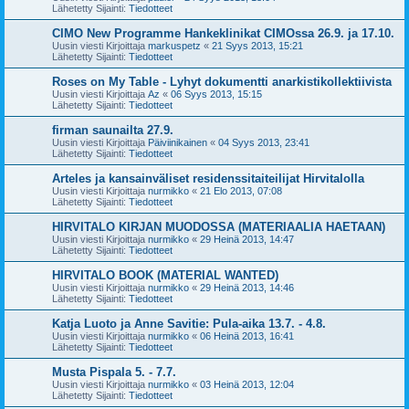
Lähetetty Sijainti:
Tiedotteet
CIMO New Programme Hankeklinikat CIMOssa 26.9. ja 17.10.
Uusin viesti Kirjoittaja
markuspetz
«
21 Syys 2013, 15:21
Lähetetty Sijainti:
Tiedotteet
Roses on My Table - Lyhyt dokumentti anarkistikollektiivista
Uusin viesti Kirjoittaja
Az
«
06 Syys 2013, 15:15
Lähetetty Sijainti:
Tiedotteet
firman saunailta 27.9.
Uusin viesti Kirjoittaja
Päiviinikainen
«
04 Syys 2013, 23:41
Lähetetty Sijainti:
Tiedotteet
Arteles ja kansainväliset residenssitaiteilijat Hirvitalolla
Uusin viesti Kirjoittaja
nurmikko
«
21 Elo 2013, 07:08
Lähetetty Sijainti:
Tiedotteet
HIRVITALO KIRJAN MUODOSSA (MATERIAALIA HAETAAN)
Uusin viesti Kirjoittaja
nurmikko
«
29 Heinä 2013, 14:47
Lähetetty Sijainti:
Tiedotteet
HIRVITALO BOOK (MATERIAL WANTED)
Uusin viesti Kirjoittaja
nurmikko
«
29 Heinä 2013, 14:46
Lähetetty Sijainti:
Tiedotteet
Katja Luoto ja Anne Savitie: Pula-aika 13.7. - 4.8.
Uusin viesti Kirjoittaja
nurmikko
«
06 Heinä 2013, 16:41
Lähetetty Sijainti:
Tiedotteet
Musta Pispala 5. - 7.7.
Uusin viesti Kirjoittaja
nurmikko
«
03 Heinä 2013, 12:04
Lähetetty Sijainti:
Tiedotteet