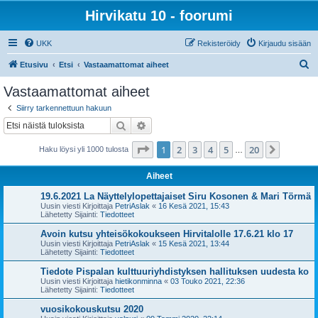
Hirvikatu 10 - foorumi
UKK
Rekisteröidy
Kirjaudu sisään
E
Etusivu
Etsi
Vastaamattomat aiheet
t
Vastaamattomat aiheet
s
Siirry tarkennettuun hakuun
i
Etsi
Tarkennettu haku
Sivu
1
/
20
1
2
3
4
5
20
Seuraa
Haku löysi yli 1000 tulosta
…
Aiheet
19.6.2021 La Näyttelylopettajaiset Siru Kosonen & Mari Törmä
Uusin viesti Kirjoittaja
PetriAslak
«
16 Kesä 2021, 15:43
Lähetetty Sijainti:
Tiedotteet
Avoin kutsu yhteisökokoukseen Hirvitalolle 17.6.21 klo 17
Uusin viesti Kirjoittaja
PetriAslak
«
15 Kesä 2021, 13:44
Lähetetty Sijainti:
Tiedotteet
Tiedote Pispalan kulttuuriyhdistyksen hallituksen uudesta ko
Uusin viesti Kirjoittaja
hietikonminna
«
03 Touko 2021, 22:36
Lähetetty Sijainti:
Tiedotteet
vuosikokouskutsu 2020