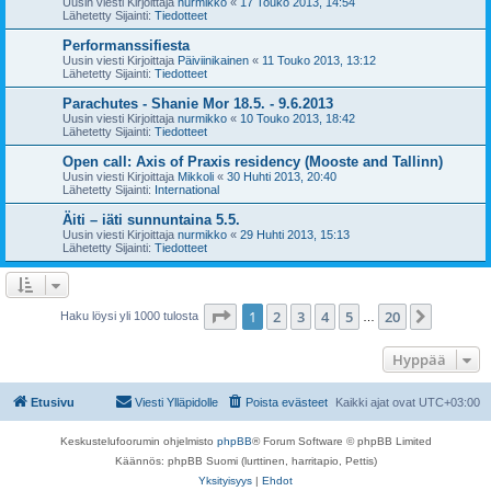
Uusin viesti Kirjoittaja
nurmikko
«
17 Touko 2013, 14:54
Lähetetty Sijainti:
Tiedotteet
Performanssifiesta
Uusin viesti Kirjoittaja
Päiviinikainen
«
11 Touko 2013, 13:12
Lähetetty Sijainti:
Tiedotteet
Parachutes - Shanie Mor 18.5. - 9.6.2013
Uusin viesti Kirjoittaja
nurmikko
«
10 Touko 2013, 18:42
Lähetetty Sijainti:
Tiedotteet
Open call: Axis of Praxis residency (Mooste and Tallinn)
Uusin viesti Kirjoittaja
Mikkoli
«
30 Huhti 2013, 20:40
Lähetetty Sijainti:
International
Äiti – iäti sunnuntaina 5.5.
Uusin viesti Kirjoittaja
nurmikko
«
29 Huhti 2013, 15:13
Lähetetty Sijainti:
Tiedotteet
Sivu
1
/
20
1
2
3
4
5
20
Seuraa
Haku löysi yli 1000 tulosta
…
Hyppää
Etusivu
Viesti Ylläpidolle
Poista evästeet
Kaikki ajat ovat
UTC+03:00
Keskustelufoorumin ohjelmisto
phpBB
® Forum Software © phpBB Limited
Käännös: phpBB Suomi (lurttinen, harritapio, Pettis)
Yksityisyys
|
Ehdot