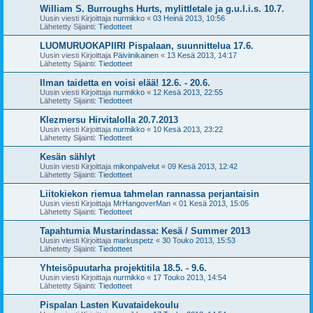
William S. Burroughs Hurts, mylittletale ja g.u.l.i.s. 10.7.
Uusin viesti Kirjoittaja
nurmikko
«
03 Heinä 2013, 10:56
Lähetetty Sijainti:
Tiedotteet
LUOMURUOKAPIIRI Pispalaan, suunnittelua 17.6.
Uusin viesti Kirjoittaja
Päiviinikainen
«
13 Kesä 2013, 14:17
Lähetetty Sijainti:
Tiedotteet
Ilman taidetta en voisi elää! 12.6. - 20.6.
Uusin viesti Kirjoittaja
nurmikko
«
12 Kesä 2013, 22:55
Lähetetty Sijainti:
Tiedotteet
Klezmersu Hirvitalolla 20.7.2013
Uusin viesti Kirjoittaja
nurmikko
«
10 Kesä 2013, 23:22
Lähetetty Sijainti:
Tiedotteet
Kesän sählyt
Uusin viesti Kirjoittaja
mikonpalvelut
«
09 Kesä 2013, 12:42
Lähetetty Sijainti:
Tiedotteet
Liitokiekon riemua tahmelan rannassa perjantaisin
Uusin viesti Kirjoittaja
MrHangoverMan
«
01 Kesä 2013, 15:05
Lähetetty Sijainti:
Tiedotteet
Tapahtumia Mustarindassa: Kesä / Summer 2013
Uusin viesti Kirjoittaja
markuspetz
«
30 Touko 2013, 15:53
Lähetetty Sijainti:
Tiedotteet
Yhteisöpuutarha projektitila 18.5. - 9.6.
Uusin viesti Kirjoittaja
nurmikko
«
17 Touko 2013, 14:54
Lähetetty Sijainti:
Tiedotteet
Pispalan Lasten Kuvataidekoulu