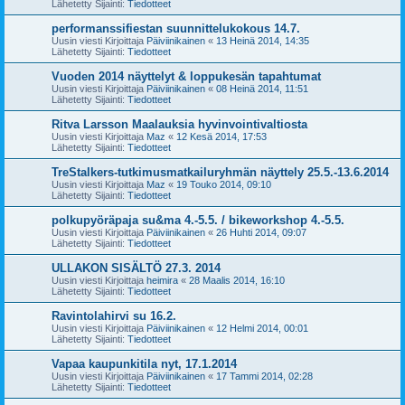
Lähetetty Sijainti:
Tiedotteet
performanssifiestan suunnittelukokous 14.7.
Uusin viesti Kirjoittaja
Päiviinikainen
«
13 Heinä 2014, 14:35
Lähetetty Sijainti:
Tiedotteet
Vuoden 2014 näyttelyt & loppukesän tapahtumat
Uusin viesti Kirjoittaja
Päiviinikainen
«
08 Heinä 2014, 11:51
Lähetetty Sijainti:
Tiedotteet
Ritva Larsson Maalauksia hyvinvointivaltiosta
Uusin viesti Kirjoittaja
Maz
«
12 Kesä 2014, 17:53
Lähetetty Sijainti:
Tiedotteet
TreStalkers-tutkimusmatkailuryhmän näyttely 25.5.-13.6.2014
Uusin viesti Kirjoittaja
Maz
«
19 Touko 2014, 09:10
Lähetetty Sijainti:
Tiedotteet
polkupyöräpaja su&ma 4.-5.5. / bikeworkshop 4.-5.5.
Uusin viesti Kirjoittaja
Päiviinikainen
«
26 Huhti 2014, 09:07
Lähetetty Sijainti:
Tiedotteet
ULLAKON SISÄLTÖ 27.3. 2014
Uusin viesti Kirjoittaja
heimira
«
28 Maalis 2014, 16:10
Lähetetty Sijainti:
Tiedotteet
Ravintolahirvi su 16.2.
Uusin viesti Kirjoittaja
Päiviinikainen
«
12 Helmi 2014, 00:01
Lähetetty Sijainti:
Tiedotteet
Vapaa kaupunkitila nyt, 17.1.2014
Uusin viesti Kirjoittaja
Päiviinikainen
«
17 Tammi 2014, 02:28
Lähetetty Sijainti:
Tiedotteet