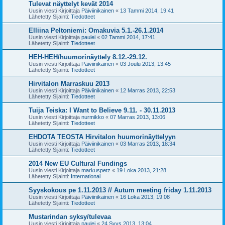
Tulevat näyttelyt kevät 2014
Uusin viesti Kirjoittaja
Päiviinikainen
«
13 Tammi 2014, 19:41
Lähetetty Sijainti:
Tiedotteet
Elliina Peltoniemi: Omakuvia 5.1.-26.1.2014
Uusin viesti Kirjoittaja
paulei
«
02 Tammi 2014, 17:41
Lähetetty Sijainti:
Tiedotteet
HEH-HEH/huumorinäyttely 8.12.-29.12.
Uusin viesti Kirjoittaja
Päiviinikainen
«
03 Joulu 2013, 13:45
Lähetetty Sijainti:
Tiedotteet
Hirvitalon Marraskuu 2013
Uusin viesti Kirjoittaja
Päiviinikainen
«
12 Marras 2013, 22:53
Lähetetty Sijainti:
Tiedotteet
Tuija Teiska: I Want to Believe 9.11. - 30.11.2013
Uusin viesti Kirjoittaja
nurmikko
«
07 Marras 2013, 13:06
Lähetetty Sijainti:
Tiedotteet
EHDOTA TEOSTA Hirvitalon huumorinäyttelyyn
Uusin viesti Kirjoittaja
Päiviinikainen
«
03 Marras 2013, 18:34
Lähetetty Sijainti:
Tiedotteet
2014 New EU Cultural Fundings
Uusin viesti Kirjoittaja
markuspetz
«
19 Loka 2013, 21:28
Lähetetty Sijainti:
International
Syyskokous pe 1.11.2013 // Autum meeting friday 1.11.2013
Uusin viesti Kirjoittaja
Päiviinikainen
«
16 Loka 2013, 19:08
Lähetetty Sijainti:
Tiedotteet
Mustarindan syksy/tulevaa
Uusin viesti Kirjoittaja
paulei
«
24 Syys 2013, 13:04