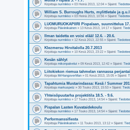
Musta Pispala 5. - 7.7.
Kirjoittaja
nurmikko
»
03 Heinä 2013, 12:04
» Sijainti:
Tiedotte
William S. Burroughs Hurts, mylittletale ja g.u.l.
Kirjoittaja
nurmikko
»
03 Heinä 2013, 10:56
» Sijainti:
Tiedotte
LUOMURUOKAPIIRI Pispalaan, suunnittelua 17.
Kirjoittaja
Päiviinikainen
»
13 Kesä 2013, 14:17
» Sijainti:
Tiedo
Ilman taidetta en voisi elää! 12.6. - 20.6.
Kirjoittaja
nurmikko
»
12 Kesä 2013, 22:55
» Sijainti:
Tiedottee
Klezmersu Hirvitalolla 20.7.2013
Kirjoittaja
nurmikko
»
10 Kesä 2013, 23:22
» Sijainti:
Tiedottee
Kesän sählyt
Kirjoittaja
mikonpalvelut
»
09 Kesä 2013, 12:42
» Sijainti:
Tied
Liitokiekon riemua tahmelan rannassa perjantai
Kirjoittaja
MrHangoverMan
»
01 Kesä 2013, 15:05
» Sijainti:
T
Tapahtumia Mustarindassa: Kesä / Summer 201
Kirjoittaja
markuspetz
»
30 Touko 2013, 15:53
» Sijainti:
Tiedo
Yhteisöpuutarha projektitila 18.5. - 9.6.
Kirjoittaja
nurmikko
»
17 Touko 2013, 14:54
» Sijainti:
Tiedotte
Pispalan Lasten Kuvataidekoulu
Kirjoittaja
nurmikko
»
17 Touko 2013, 14:54
» Sijainti:
Tiedotte
Performanssifiesta
Kirjoittaja
Päiviinikainen
»
11 Touko 2013, 13:12
» Sijainti:
Tied