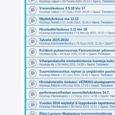
Kirjoittaja
valpuri
»
09 Tammi 2020, 22:14
» Sijainti:
Tiedotteet
Visiointikokous 9.5.18 klo 17
Kirjoittaja
valpuri
»
04 Touko 2018, 09:28
» Sijainti:
Tiedotteet
Näyttelykokous ma 12.12
Kirjoittaja
NanaS
»
07 Joulu 2016, 16:26
» Sijainti:
Tiedotteet
Hirviteatterikokous 3.11 klo 18
Kirjoittaja
kokonainenhenka
»
01 Marras 2015, 15:31
» Sijaint
Talvelle 2015-2016!
Kirjoittaja
kokonainenhenka
»
25 Syys 2015, 11:16
» Sijainti:
Kriittisiä puheenvuoroja Fennovoiman ydinvo
Kirjoittaja
enila
»
08 Huhti 2015, 07:40
» Sijainti:
Tiedotteet
Viherpeukaloille mielenkiintoisia luentoja kok
Kirjoittaja
Az
»
26 Helmi 2015, 14:58
» Sijainti:
Tiedotteet
Suurmielenosoitus rayhan ja ympäristön puoles
Kirjoittaja
Mikkoli
»
21 Loka 2014, 14:41
» Sijainti:
Tiedotteet
Hirvitalolaisille tiedoksi: VERKKO-aluetapaami
Kirjoittaja
Mikkoli
»
08 Loka 2014, 17:15
» Sijainti:
Tiedotteet
performanssifiestan suunnittelukokous 14.7.
Kirjoittaja
Päiviinikainen
»
13 Heinä 2014, 14:35
» Sijainti:
Tied
Vuoden 2014 näyttelyt & loppukesän tapahtuma
Kirjoittaja
Päiviinikainen
»
08 Heinä 2014, 11:51
» Sijainti:
Tied
Ritva Larsson Maalauksia hyvinvointivaltiosta