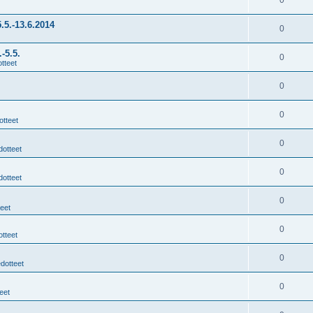
0
.5.-13.6.2014
0
-5.5.
0
tteet
0
0
otteet
0
dotteet
0
dotteet
0
teet
0
otteet
0
edotteet
0
eet