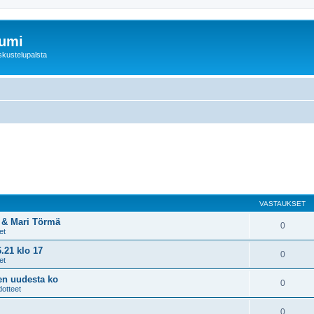
rumi
skustelupalsta
VASTAUKSET
n & Mari Törmä
0
et
.21 klo 17
0
et
sen uudesta ko
0
dotteet
0