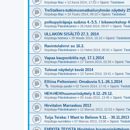
Kirjoittaja
Maz
»
12 Kesä 2014, 17:53
» Sijainti:
Tiedotteet
TreStalkers-tutkimusmatkailuryhmän näyttely 25
Kirjoittaja
Maz
»
19 Touko 2014, 09:10
» Sijainti:
Tiedotteet
polkupyöräpaja su&ma 4.-5.5. / bikeworkshop 4.
Kirjoittaja
Päiviinikainen
»
26 Huhti 2014, 09:07
» Sijainti:
Tiedo
ULLAKON SISÄLTÖ 27.3. 2014
Kirjoittaja
heimira
»
28 Maalis 2014, 16:10
» Sijainti:
Tiedotteet
Ravintolahirvi su 16.2.
Kirjoittaja
Päiviinikainen
»
12 Helmi 2014, 00:01
» Sijainti:
Tied
Vapaa kaupunkitila nyt, 17.1.2014
Kirjoittaja
Päiviinikainen
»
17 Tammi 2014, 02:28
» Sijainti:
Tie
Tulevat näyttelyt kevät 2014
Kirjoittaja
Päiviinikainen
»
13 Tammi 2014, 19:41
» Sijainti:
Tie
Elliina Peltoniemi: Omakuvia 5.1.-26.1.2014
Kirjoittaja
paulei
»
02 Tammi 2014, 17:41
» Sijainti:
Tiedot
HEH-HEH/huumorinäyttely 8.12.-29.12.
Kirjoittaja
Päiviinikainen
»
03 Joulu 2013, 13:45
» Sijainti:
Tied
Hirvitalon Marraskuu 2013
Kirjoittaja
Päiviinikainen
»
12 Marras 2013, 22:53
» Sijainti:
Ti
Tuija Teiska: I Want to Believe 9.11. - 30.11.2013
Kirjoittaja
nurmikko
»
07 Marras 2013, 13:06
» Sijainti:
Tiedott
EHDOTA TEOSTA Hirvitalon huumorinäyttelyyn