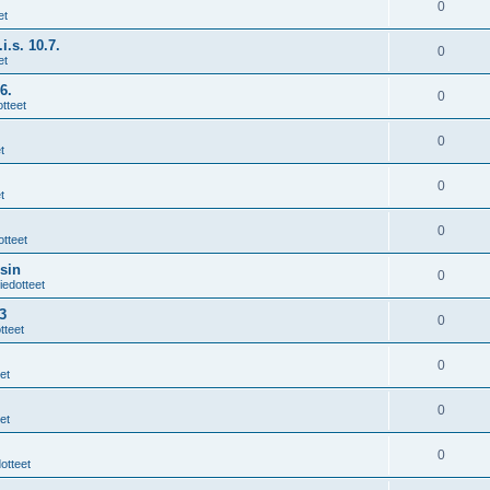
0
et
i.s. 10.7.
0
et
6.
0
tteet
0
t
0
t
0
otteet
sin
0
iedotteet
3
0
tteet
0
et
0
et
0
otteet