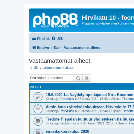
Hirvikatu 10 - foo
Pispalan nykytaiteen keskuksen ke
Pikalinkit
UKK
Etusivu
Etsi
Vastaamattomat aiheet
Vastaamattomat aiheet
Siirry tarkennettuun hakuun
Etsi
Tarkennettu haku
AIHEET
19.6.2021 La Näyttelylopettajaiset Siru Kosone
Kirjoittaja
PetriAslak
»
16 Kesä 2021, 15:43
» Sijainti:
Tiedotte
Avoin kutsu yhteisökokoukseen Hirvitalolle 17.6
Kirjoittaja
PetriAslak
»
15 Kesä 2021, 13:44
» Sijainti:
Tiedotte
Tiedote Pispalan kulttuuriyhdistyksen hallituk
Kirjoittaja
hietikonminna
»
03 Touko 2021, 22:36
» Sijainti:
Tie
vuosikokouskutsu 2020