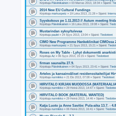
Kirjoittaja
Päiviinikainen
»
03 Marras 2013, 18:34
» Sijainti:
Ti
2014 New EU Cultural Fundings
Kirjoittaja
markuspetz
»
19 Loka 2013, 21:28
» Sijainti:
Interna
Syyskokous pe 1.11.2013 // Autum meeting frida
Kirjoittaja
Päiviinikainen
»
16 Loka 2013, 19:08
» Sijainti:
Tiedo
Mustarindan syksy/tulevaa
Kirjoittaja
paulei
»
24 Syys 2013, 13:04
» Sijainti:
Tiedotteet
CIMO New Programme Hankeklinikat CIMOssa 26.
Kirjoittaja
markuspetz
»
21 Syys 2013, 15:21
» Sijainti:
Tiedot
Roses on My Table - Lyhyt dokumentti anarkistik
Kirjoittaja
Az
»
06 Syys 2013, 15:15
» Sijainti:
Tiedotteet
firman saunailta 27.9.
Kirjoittaja
Päiviinikainen
»
04 Syys 2013, 23:41
» Sijainti:
Tiedo
Arteles ja kansainväliset residenssitaiteilijat Hir
Kirjoittaja
nurmikko
»
21 Elo 2013, 07:08
» Sijainti:
Tiedotteet
HIRVITALO KIRJAN MUODOSSA (MATERIAALI
Kirjoittaja
nurmikko
»
29 Heinä 2013, 14:47
» Sijainti:
Tiedotte
HIRVITALO BOOK (MATERIAL WANTED)
Kirjoittaja
nurmikko
»
29 Heinä 2013, 14:46
» Sijainti:
Tiedotte
Katja Luoto ja Anne Savitie: Pula-aika 13.7. - 4.8
Kirjoittaja
nurmikko
»
06 Heinä 2013, 16:41
» Sijainti:
Tiedotte