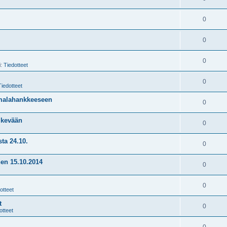
0
0
0
i:
Tiedotteet
0
Tiedotteet
imalahankkeeseen
0
o kevään
0
ta 24.10.
0
nen 15.10.2014
0
0
otteet
t
0
otteet