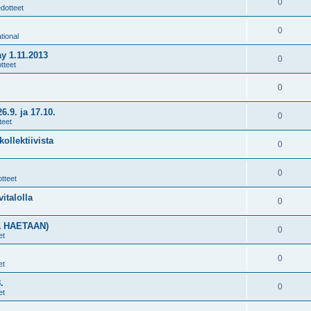
0
edotteet
0
tional
y 1.11.2013
0
tteet
0
9. ja 17.10.
0
teet
ollektiivista
0
0
tteet
vitalolla
0
A HAETAAN)
0
et
0
et
.
0
et