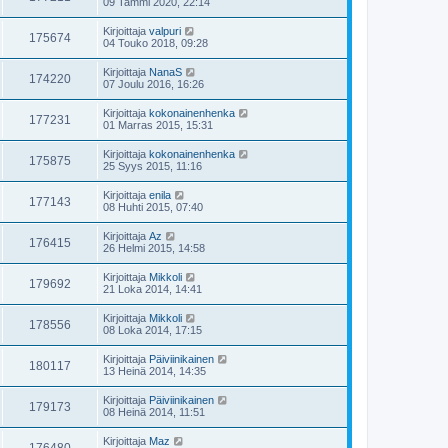
09 Tammi 2020, 22:14
Kirjoittaja
valpuri
175674
04 Touko 2018, 09:28
Kirjoittaja
NanaS
174220
07 Joulu 2016, 16:26
Kirjoittaja
kokonainenhenka
177231
01 Marras 2015, 15:31
Kirjoittaja
kokonainenhenka
175875
25 Syys 2015, 11:16
Kirjoittaja
enila
177143
08 Huhti 2015, 07:40
Kirjoittaja
Az
176415
26 Helmi 2015, 14:58
Kirjoittaja
Mikkoli
179692
21 Loka 2014, 14:41
Kirjoittaja
Mikkoli
178556
08 Loka 2014, 17:15
Kirjoittaja
Päiviinikainen
180117
13 Heinä 2014, 14:35
Kirjoittaja
Päiviinikainen
179173
08 Heinä 2014, 11:51
Kirjoittaja
Maz