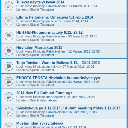
Tulevat näyttelyt kevät 2014
Uusin viesti Kirjoittaja
Päiviinikainen
«
13 Tammi 2014, 19:41
Lähetetty Sijainti:
Tiedotteet
Elliina Peltoniemi: Omakuvia 5.1.-26.1.2014
Uusin viesti Kirjoittaja
paulei
«
02 Tammi 2014, 17:41
Lähetetty Sijainti:
Tiedotteet
HEH-HEH/huumorinäyttely 8.12.-29.12.
Uusin viesti Kirjoittaja
Päiviinikainen
«
03 Joulu 2013, 13:45
Lähetetty Sijainti:
Tiedotteet
Hirvitalon Marraskuu 2013
Uusin viesti Kirjoittaja
Päiviinikainen
«
12 Marras 2013, 22:53
Lähetetty Sijainti:
Tiedotteet
Tuija Teiska: I Want to Believe 9.11. - 30.11.2013
Uusin viesti Kirjoittaja
nurmikko
«
07 Marras 2013, 13:06
Lähetetty Sijainti:
Tiedotteet
EHDOTA TEOSTA Hirvitalon huumorinäyttelyyn
Uusin viesti Kirjoittaja
Päiviinikainen
«
03 Marras 2013, 18:34
Lähetetty Sijainti:
Tiedotteet
2014 New EU Cultural Fundings
Uusin viesti Kirjoittaja
markuspetz
«
19 Loka 2013, 21:28
Lähetetty Sijainti:
International
Syyskokous pe 1.11.2013 // Autum meeting friday 1.11.2013
Uusin viesti Kirjoittaja
Päiviinikainen
«
16 Loka 2013, 19:08
Lähetetty Sijainti:
Tiedotteet
Mustarindan syksy/tulevaa
Uusin viesti Kirjoittaja
paulei
«
24 Syys 2013, 13:04