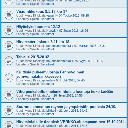
Uusin viesti Kirjoittaja
valpuri
«
09 Tammi 2020, 22:14
Lähetetty Sijainti:
Tiedotteet
Visiointikokous 9.5.18 klo 17
Uusin viesti Kirjoittaja
valpuri
«
04 Touko 2018, 09:28
Lähetetty Sijainti:
Tiedotteet
Näyttelykokous ma 12.12
Uusin viesti Kirjoittaja
NanaS
«
07 Joulu 2016, 16:26
Lähetetty Sijainti:
Tiedotteet
Hirviteatterikokous 3.11 klo 18
Uusin viesti Kirjoittaja
kokonainenhenka
«
01 Marras 2015, 15:31
Lähetetty Sijainti:
Tiedotteet
Talvelle 2015-2016!
Uusin viesti Kirjoittaja
kokonainenhenka
«
25 Syys 2015, 11:16
Lähetetty Sijainti:
Tiedotteet
Kriittisiä puheenvuoroja Fennovoiman
ydinvoimalahankkeeseen
Uusin viesti Kirjoittaja
enila
«
08 Huhti 2015, 07:40
Lähetetty Sijainti:
Tiedotteet
Viherpeukaloille mielenkiintoisia luentoja koko kevään
Uusin viesti Kirjoittaja
Az
«
26 Helmi 2015, 14:58
Lähetetty Sijainti:
Tiedotteet
Suurmielenosoitus rayhan ja ympäristön puolesta 24.10.
Uusin viesti Kirjoittaja
Mikkoli
«
21 Loka 2014, 14:41
Lähetetty Sijainti:
Tiedotteet
Hirvitalolaisille tiedoksi: VERKKO-aluetapaaminen 15.10.2014
Uusin viesti Kirjoittaja
Mikkoli
«
08 Loka 2014, 17:15