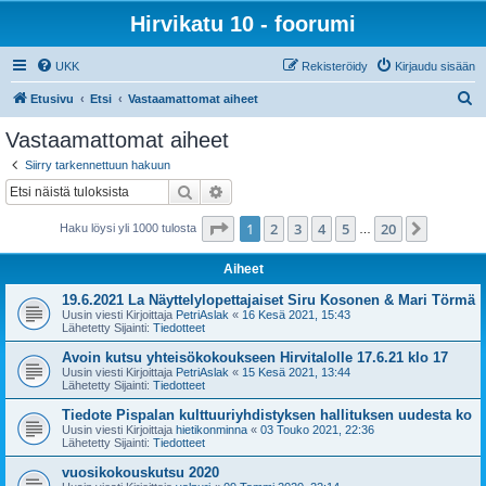
Hirvikatu 10 - foorumi
UKK
Rekisteröidy
Kirjaudu sisään
E
Etusivu
Etsi
Vastaamattomat aiheet
t
Vastaamattomat aiheet
s
Siirry tarkennettuun hakuun
i
Etsi
Tarkennettu haku
Sivu
1
/
20
1
2
3
4
5
20
Seuraa
Haku löysi yli 1000 tulosta
…
Aiheet
19.6.2021 La Näyttelylopettajaiset Siru Kosonen & Mari Törmä
Uusin viesti Kirjoittaja
PetriAslak
«
16 Kesä 2021, 15:43
Lähetetty Sijainti:
Tiedotteet
Avoin kutsu yhteisökokoukseen Hirvitalolle 17.6.21 klo 17
Uusin viesti Kirjoittaja
PetriAslak
«
15 Kesä 2021, 13:44
Lähetetty Sijainti:
Tiedotteet
Tiedote Pispalan kulttuuriyhdistyksen hallituksen uudesta ko
Uusin viesti Kirjoittaja
hietikonminna
«
03 Touko 2021, 22:36
Lähetetty Sijainti:
Tiedotteet
vuosikokouskutsu 2020