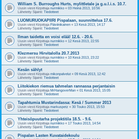
William S. Burroughs Hurts, mylittletale ja g.u.l.i.s. 10.7.
Uusin viesti Kirjoittaja
nurmikko
«
03 Heinä 2013, 10:56
Lähetetty Sijainti:
Tiedotteet
LUOMURUOKAPIIRI Pispalaan, suunnittelua 17.6.
Uusin viesti Kirjoittaja
Päiviinikainen
«
13 Kesä 2013, 14:17
Lähetetty Sijainti:
Tiedotteet
Ilman taidetta en voisi elää! 12.6. - 20.6.
Uusin viesti Kirjoittaja
nurmikko
«
12 Kesä 2013, 22:55
Lähetetty Sijainti:
Tiedotteet
Klezmersu Hirvitalolla 20.7.2013
Uusin viesti Kirjoittaja
nurmikko
«
10 Kesä 2013, 23:22
Lähetetty Sijainti:
Tiedotteet
Kesän sählyt
Uusin viesti Kirjoittaja
mikonpalvelut
«
09 Kesä 2013, 12:42
Lähetetty Sijainti:
Tiedotteet
Liitokiekon riemua tahmelan rannassa perjantaisin
Uusin viesti Kirjoittaja
MrHangoverMan
«
01 Kesä 2013, 15:05
Lähetetty Sijainti:
Tiedotteet
Tapahtumia Mustarindassa: Kesä / Summer 2013
Uusin viesti Kirjoittaja
markuspetz
«
30 Touko 2013, 15:53
Lähetetty Sijainti:
Tiedotteet
Yhteisöpuutarha projektitila 18.5. - 9.6.
Uusin viesti Kirjoittaja
nurmikko
«
17 Touko 2013, 14:54
Lähetetty Sijainti:
Tiedotteet
Pispalan Lasten Kuvataidekoulu