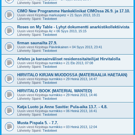
Lähetetty Sijainti:
Tiedotteet
CIMO New Programme Hankeklinikat CIMOssa 26.9. ja 17.10.
Uusin viesti Kirjoittaja
markuspetz
«
21 Syys 2013, 15:21
Lähetetty Sijainti:
Tiedotteet
Roses on My Table - Lyhyt dokumentti anarkistikollektiivista
Uusin viesti Kirjoittaja
Az
«
06 Syys 2013, 15:15
Lähetetty Sijainti:
Tiedotteet
firman saunailta 27.9.
Uusin viesti Kirjoittaja
Päiviinikainen
«
04 Syys 2013, 23:41
Lähetetty Sijainti:
Tiedotteet
Arteles ja kansainväliset residenssitaiteilijat Hirvitalolla
Uusin viesti Kirjoittaja
nurmikko
«
21 Elo 2013, 07:08
Lähetetty Sijainti:
Tiedotteet
HIRVITALO KIRJAN MUODOSSA (MATERIAALIA HAETAAN)
Uusin viesti Kirjoittaja
nurmikko
«
29 Heinä 2013, 14:47
Lähetetty Sijainti:
Tiedotteet
HIRVITALO BOOK (MATERIAL WANTED)
Uusin viesti Kirjoittaja
nurmikko
«
29 Heinä 2013, 14:46
Lähetetty Sijainti:
Tiedotteet
Katja Luoto ja Anne Savitie: Pula-aika 13.7. - 4.8.
Uusin viesti Kirjoittaja
nurmikko
«
06 Heinä 2013, 16:41
Lähetetty Sijainti:
Tiedotteet
Musta Pispala 5. - 7.7.
Uusin viesti Kirjoittaja
nurmikko
«
03 Heinä 2013, 12:04
Lähetetty Sijainti:
Tiedotteet