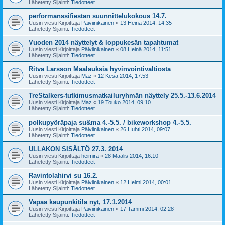
Lähetetty Sijainti:
Tiedotteet
performanssifiestan suunnittelukokous 14.7.
Uusin viesti Kirjoittaja
Päiviinikainen
«
13 Heinä 2014, 14:35
Lähetetty Sijainti:
Tiedotteet
Vuoden 2014 näyttelyt & loppukesän tapahtumat
Uusin viesti Kirjoittaja
Päiviinikainen
«
08 Heinä 2014, 11:51
Lähetetty Sijainti:
Tiedotteet
Ritva Larsson Maalauksia hyvinvointivaltiosta
Uusin viesti Kirjoittaja
Maz
«
12 Kesä 2014, 17:53
Lähetetty Sijainti:
Tiedotteet
TreStalkers-tutkimusmatkailuryhmän näyttely 25.5.-13.6.2014
Uusin viesti Kirjoittaja
Maz
«
19 Touko 2014, 09:10
Lähetetty Sijainti:
Tiedotteet
polkupyöräpaja su&ma 4.-5.5. / bikeworkshop 4.-5.5.
Uusin viesti Kirjoittaja
Päiviinikainen
«
26 Huhti 2014, 09:07
Lähetetty Sijainti:
Tiedotteet
ULLAKON SISÄLTÖ 27.3. 2014
Uusin viesti Kirjoittaja
heimira
«
28 Maalis 2014, 16:10
Lähetetty Sijainti:
Tiedotteet
Ravintolahirvi su 16.2.
Uusin viesti Kirjoittaja
Päiviinikainen
«
12 Helmi 2014, 00:01
Lähetetty Sijainti:
Tiedotteet
Vapaa kaupunkitila nyt, 17.1.2014
Uusin viesti Kirjoittaja
Päiviinikainen
«
17 Tammi 2014, 02:28
Lähetetty Sijainti:
Tiedotteet