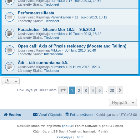
Uusin viesti Kirjoittaja
nurmikko
«
17 Touko 2013, 14:54
Lähetetty Sijainti:
Tiedotteet
Performanssifiesta
Uusin viesti Kirjoittaja
Päiviinikainen
«
11 Touko 2013, 13:12
Lähetetty Sijainti:
Tiedotteet
Parachutes - Shanie Mor 18.5. - 9.6.2013
Uusin viesti Kirjoittaja
nurmikko
«
10 Touko 2013, 18:42
Lähetetty Sijainti:
Tiedotteet
Open call: Axis of Praxis residency (Mooste and Tallinn)
Uusin viesti Kirjoittaja
Mikkoli
«
30 Huhti 2013, 20:40
Lähetetty Sijainti:
International
Äiti – iäti sunnuntaina 5.5.
Uusin viesti Kirjoittaja
nurmikko
«
29 Huhti 2013, 15:13
Lähetetty Sijainti:
Tiedotteet
Sivu
1
/
20
1
2
3
4
5
20
Seuraa
Haku löysi yli 1000 tulosta
…
Hyppää
Etusivu
Viesti Ylläpidolle
Poista evästeet
Kaikki ajat ovat
UTC+03:00
Keskustelufoorumin ohjelmisto
phpBB
® Forum Software © phpBB Limited
Käännös: phpBB Suomi (lurttinen, harritapio, Pettis)
Yksityisyys
|
Ehdot