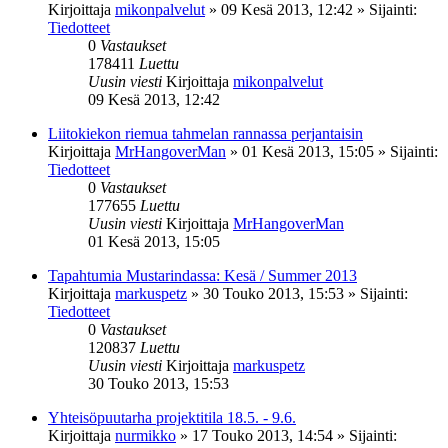
Kirjoittaja
mikonpalvelut
»
09 Kesä 2013, 12:42
» Sijainti:
Tiedotteet
0
Vastaukset
178411
Luettu
Uusin viesti
Kirjoittaja
mikonpalvelut
09 Kesä 2013, 12:42
Liitokiekon riemua tahmelan rannassa perjantaisin
Kirjoittaja
MrHangoverMan
»
01 Kesä 2013, 15:05
» Sijainti:
Tiedotteet
0
Vastaukset
177655
Luettu
Uusin viesti
Kirjoittaja
MrHangoverMan
01 Kesä 2013, 15:05
Tapahtumia Mustarindassa: Kesä / Summer 2013
Kirjoittaja
markuspetz
»
30 Touko 2013, 15:53
» Sijainti:
Tiedotteet
0
Vastaukset
120837
Luettu
Uusin viesti
Kirjoittaja
markuspetz
30 Touko 2013, 15:53
Yhteisöpuutarha projektitila 18.5. - 9.6.
Kirjoittaja
nurmikko
»
17 Touko 2013, 14:54
» Sijainti: