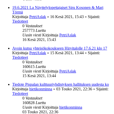
19.6.2021 La Näyttelylopettajaiset Siru Kosonen & Mari
Törmä
Kirjoittaja
PetriAslak
»
16 Kesä 2021, 15:43
» Sijainti:
Tiedotteet
0
Vastaukset
257773
Luettu
Uusin viesti
Kirjoittaja
PetriAslak
16 Kesä 2021, 15:43
Avoin kutsu yhteisökokoukseen Hirvitalolle 17.6.21 klo 17
Kirjoittaja
PetriAslak
»
15 Kesä 2021, 13:44
» Sijainti:
Tiedotteet
0
Vastaukset
160615
Luettu
Uusin viesti
Kirjoittaja
PetriAslak
15 Kesä 2021, 13:44
Tiedote Pispalan kulttuuriyhdistyksen hallituksen uudesta ko
Kirjoittaja
hietikonminna
»
03 Touko 2021, 22:36
» Sijainti:
Tiedotteet
0
Vastaukset
160828
Luettu
Uusin viesti
Kirjoittaja
hietikonminna
03 Touko 2021, 22:36