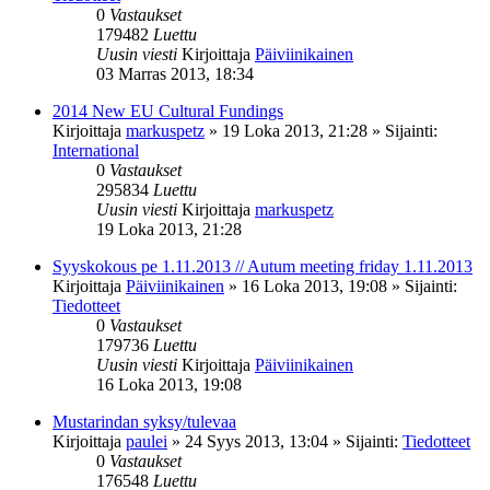
0
Vastaukset
179482
Luettu
Uusin viesti
Kirjoittaja
Päiviinikainen
03 Marras 2013, 18:34
2014 New EU Cultural Fundings
Kirjoittaja
markuspetz
»
19 Loka 2013, 21:28
» Sijainti:
International
0
Vastaukset
295834
Luettu
Uusin viesti
Kirjoittaja
markuspetz
19 Loka 2013, 21:28
Syyskokous pe 1.11.2013 // Autum meeting friday 1.11.2013
Kirjoittaja
Päiviinikainen
»
16 Loka 2013, 19:08
» Sijainti:
Tiedotteet
0
Vastaukset
179736
Luettu
Uusin viesti
Kirjoittaja
Päiviinikainen
16 Loka 2013, 19:08
Mustarindan syksy/tulevaa
Kirjoittaja
paulei
»
24 Syys 2013, 13:04
» Sijainti:
Tiedotteet
0
Vastaukset
176548
Luettu