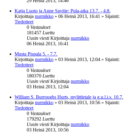
29 Heinä 2013, 14:46
Katja Luoto ja Anne Savitie: Pula-aika 13.7. - 4.8.
Kirjoittaja
nurmikko
»
06 Heinä 2013, 16:41
» Sijainti:
Tiedotteet
0
Vastaukset
181457
Luettu
Uusin viesti
Kirjoittaja
nurmikko
06 Heinä 2013, 16:41
Musta Pispala 5. - 7.7.
Kirjoittaja
nurmikko
»
03 Heinä 2013, 12:04
» Sijainti:
Tiedotteet
0
Vastaukset
180370
Luettu
Uusin viesti
Kirjoittaja
nurmikko
03 Heinä 2013, 12:04
William S. Burroughs Hurts, mylittletale ja g.u.l.i.s. 10.7.
Kirjoittaja
nurmikko
»
03 Heinä 2013, 10:56
» Sijainti:
Tiedotteet
0
Vastaukset
179292
Luettu
Uusin viesti
Kirjoittaja
nurmikko
03 Heinä 2013, 10:56