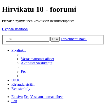
Hirvikatu 10 - foorumi
Pispalan nykytaiteen keskuksen keskustelupalsta
Hyppää sisältöön
Tarkennettu haku
Etsi
Pikalinkit
Vastaamattomat aiheet
Aktiiviset viestiketjut
Etsi
UKK
Kirjaudu sisään
Rekisteröidy
Etusivu
Etsi
Vastaamattomat aiheet
Etsi