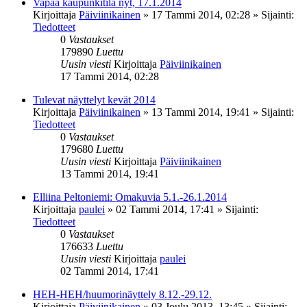
Vapaa kaupunkitila nyt, 17.1.2014
Kirjoittaja
Päiviinikainen
»
17 Tammi 2014, 02:28
» Sijainti:
Tiedotteet
0
Vastaukset
179890
Luettu
Uusin viesti
Kirjoittaja
Päiviinikainen
17 Tammi 2014, 02:28
Tulevat näyttelyt kevät 2014
Kirjoittaja
Päiviinikainen
»
13 Tammi 2014, 19:41
» Sijainti:
Tiedotteet
0
Vastaukset
179680
Luettu
Uusin viesti
Kirjoittaja
Päiviinikainen
13 Tammi 2014, 19:41
Elliina Peltoniemi: Omakuvia 5.1.-26.1.2014
Kirjoittaja
paulei
»
02 Tammi 2014, 17:41
» Sijainti:
Tiedotteet
0
Vastaukset
176633
Luettu
Uusin viesti
Kirjoittaja
paulei
02 Tammi 2014, 17:41
HEH-HEH/huumorinäyttely 8.12.-29.12.
Kirjoittaja
Päiviinikainen
»
03 Joulu 2013, 13:45
» Sijainti: