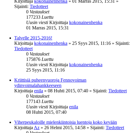
Kirjoittaja
kokonainenhenka
»
01 Marras 2015, 15:31
»
Sijainti:
Tiedotteet
0
Vastaukset
177233
Luettu
Uusin viesti
Kirjoittaja
kokonainenhenka
01 Marras 2015, 15:31
Talvelle 2015-2016!
Kirjoittaja
kokonainenhenka
»
25 Syys 2015, 11:16
» Sijainti:
Tiedotteet
0
Vastaukset
175876
Luettu
Uusin viesti
Kirjoittaja
kokonainenhenka
25 Syys 2015, 11:16
Kriittisiä puheenvuoroja Fennovoiman
ydinvoimalahankkeeseen
Kirjoittaja
enila
»
08 Huhti 2015, 07:40
» Sijainti:
Tiedotteet
0
Vastaukset
177143
Luettu
Uusin viesti
Kirjoittaja
enila
08 Huhti 2015, 07:40
Viherpeukaloille mielenkiintoisia luentoja koko kevään
Kirjoittaja
Az
»
26 Helmi 2015, 14:58
» Sijainti:
Tiedotteet
0
Vastaukset