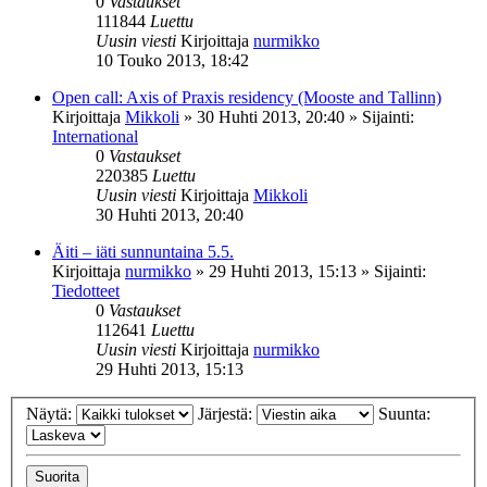
0
Vastaukset
111844
Luettu
Uusin viesti
Kirjoittaja
nurmikko
10 Touko 2013, 18:42
Open call: Axis of Praxis residency (Mooste and Tallinn)
Kirjoittaja
Mikkoli
»
30 Huhti 2013, 20:40
» Sijainti:
International
0
Vastaukset
220385
Luettu
Uusin viesti
Kirjoittaja
Mikkoli
30 Huhti 2013, 20:40
Äiti – iäti sunnuntaina 5.5.
Kirjoittaja
nurmikko
»
29 Huhti 2013, 15:13
» Sijainti:
Tiedotteet
0
Vastaukset
112641
Luettu
Uusin viesti
Kirjoittaja
nurmikko
29 Huhti 2013, 15:13
Näytä:
Järjestä:
Suunta: