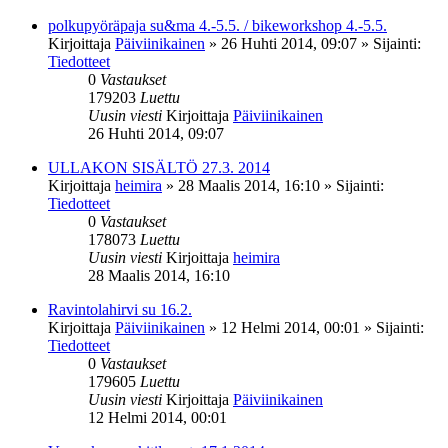
polkupyöräpaja su&ma 4.-5.5. / bikeworkshop 4.-5.5.
Kirjoittaja
Päiviinikainen
»
26 Huhti 2014, 09:07
» Sijainti:
Tiedotteet
0
Vastaukset
179203
Luettu
Uusin viesti
Kirjoittaja
Päiviinikainen
26 Huhti 2014, 09:07
ULLAKON SISÄLTÖ 27.3. 2014
Kirjoittaja
heimira
»
28 Maalis 2014, 16:10
» Sijainti:
Tiedotteet
0
Vastaukset
178073
Luettu
Uusin viesti
Kirjoittaja
heimira
28 Maalis 2014, 16:10
Ravintolahirvi su 16.2.
Kirjoittaja
Päiviinikainen
»
12 Helmi 2014, 00:01
» Sijainti:
Tiedotteet
0
Vastaukset
179605
Luettu
Uusin viesti
Kirjoittaja
Päiviinikainen
12 Helmi 2014, 00:01