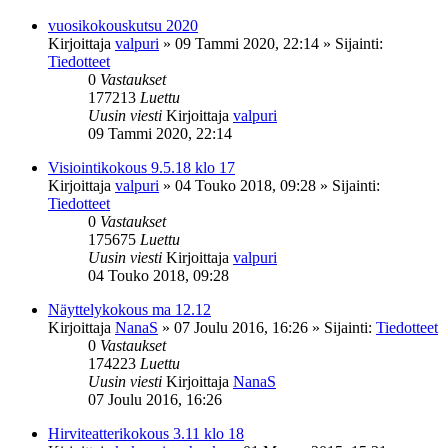
vuosikokouskutsu 2020
Kirjoittaja
valpuri
»
09 Tammi 2020, 22:14
» Sijainti:
Tiedotteet
0
Vastaukset
177213
Luettu
Uusin viesti
Kirjoittaja
valpuri
09 Tammi 2020, 22:14
Visiointikokous 9.5.18 klo 17
Kirjoittaja
valpuri
»
04 Touko 2018, 09:28
» Sijainti:
Tiedotteet
0
Vastaukset
175675
Luettu
Uusin viesti
Kirjoittaja
valpuri
04 Touko 2018, 09:28
Näyttelykokous ma 12.12
Kirjoittaja
NanaS
»
07 Joulu 2016, 16:26
» Sijainti:
Tiedotteet
0
Vastaukset
174223
Luettu
Uusin viesti
Kirjoittaja
NanaS
07 Joulu 2016, 16:26
Hirviteatterikokous 3.11 klo 18