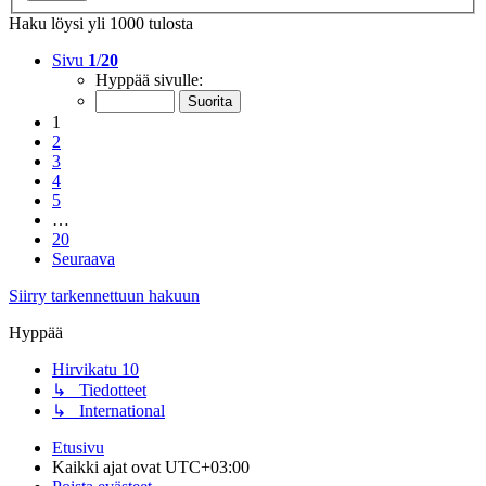
Haku löysi yli 1000 tulosta
Sivu
1
/
20
Hyppää sivulle:
1
2
3
4
5
…
20
Seuraava
Siirry tarkennettuun hakuun
Hyppää
Hirvikatu 10
↳ Tiedotteet
↳ International
Etusivu
Kaikki ajat ovat
UTC+03:00