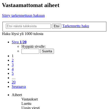
Vastaamattomat aiheet
Siirry tarkennettuun hakuun
Tarkennettu haku
Etsi
Haku löysi yli 1000 tulosta
Sivu
1
/
20
Hyppää sivulle:
1
2
3
4
5
…
20
Seuraava
Aiheet
Vastaukset
Luettu
Uusin viesti