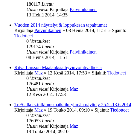
180117
Luettu
Uusin viesti
Kirjoittaja
Päiviinikainen
13 Heinä 2014, 14:35
Vuoden 2014 näyttelyt & loppukesän tapahtumat
Kirjoittaja
Päiviinikainen
»
08 Heinä 2014, 11:51
» Sijainti:
Tiedotteet
0
Vastaukset
179174
Luettu
Uusin viesti
Kirjoittaja
Päiviinikainen
08 Heinä 2014, 11:51
Ritva Larsson Maalauksia hyvinvointivaltiosta
Kirjoittaja
Maz
»
12 Kesä 2014, 17:53
» Sijainti:
Tiedotteet
0
Vastaukset
176481
Luettu
Uusin viesti
Kirjoittaja
Maz
12 Kesä 2014, 17:53
TreStalkers-tutkimusmatkailuryhmän näyttely 25.5.-13.6.2014
Kirjoittaja
Maz
»
19 Touko 2014, 09:10
» Sijainti:
Tiedotteet
0
Vastaukset
176053
Luettu
Uusin viesti
Kirjoittaja
Maz
19 Touko 2014, 09:10