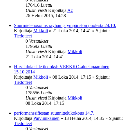
176416
Luettu
Uusin viesti
Kirjoittaja
Az
26 Helmi 2015, 14:58
Suurmielenosoitus rayhan ja ympäristön puolesta 24.10.
Kirjoittaja
Mikkoli
»
21 Loka 2014, 14:41
» Sijainti:
Tiedotteet
0
Vastaukset
179692
Luettu
Uusin viesti
Kirjoittaja
Mikkoli
21 Loka 2014, 14:41
Hirvitalolaisille tiedoksi: VERKKO-aluetapaaminen
15.10.2014
Kirjoittaja
Mikkoli
»
08 Loka 2014, 17:15
» Sijainti:
Tiedotteet
0
Vastaukset
178556
Luettu
Uusin viesti
Kirjoittaja
Mikkoli
08 Loka 2014, 17:15
performanssifiestan suunnittelukokous 14.7.
Kirjoittaja
Päiviinikainen
»
13 Heinä 2014, 14:35
» Sijainti:
Tiedotteet
0
Vastaukset