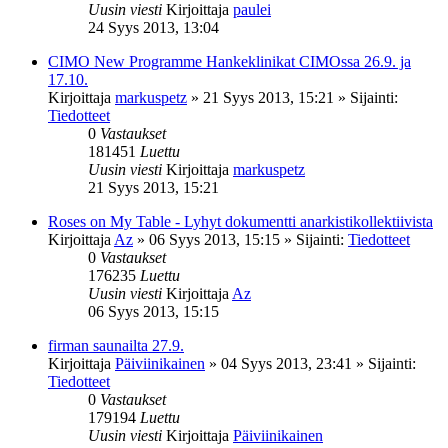
Uusin viesti
Kirjoittaja
paulei
24 Syys 2013, 13:04
CIMO New Programme Hankeklinikat CIMOssa 26.9. ja
17.10.
Kirjoittaja
markuspetz
»
21 Syys 2013, 15:21
» Sijainti:
Tiedotteet
0
Vastaukset
181451
Luettu
Uusin viesti
Kirjoittaja
markuspetz
21 Syys 2013, 15:21
Roses on My Table - Lyhyt dokumentti anarkistikollektiivista
Kirjoittaja
Az
»
06 Syys 2013, 15:15
» Sijainti:
Tiedotteet
0
Vastaukset
176235
Luettu
Uusin viesti
Kirjoittaja
Az
06 Syys 2013, 15:15
firman saunailta 27.9.
Kirjoittaja
Päiviinikainen
»
04 Syys 2013, 23:41
» Sijainti:
Tiedotteet
0
Vastaukset
179194
Luettu
Uusin viesti
Kirjoittaja
Päiviinikainen