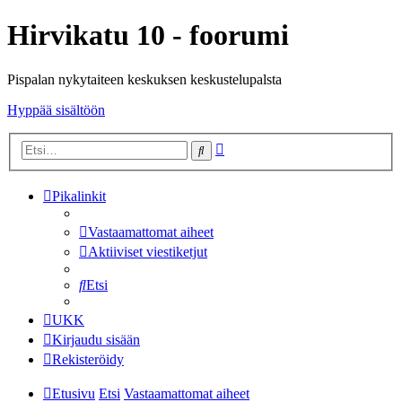
Hirvikatu 10 - foorumi
Pispalan nykytaiteen keskuksen keskustelupalsta
Hyppää sisältöön
Tarkennettu
Etsi
haku
Pikalinkit
Vastaamattomat aiheet
Aktiiviset viestiketjut
Etsi
UKK
Kirjaudu sisään
Rekisteröidy
Etusivu
Etsi
Vastaamattomat aiheet