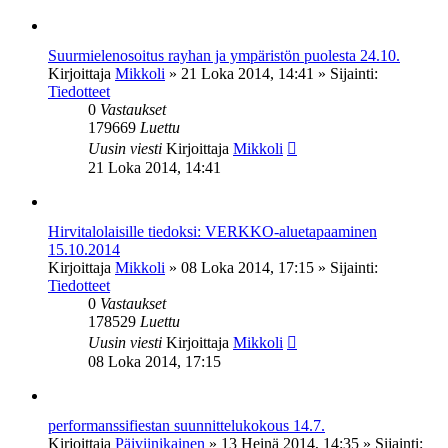
Suurmielenosoitus rayhan ja ympäristön puolesta 24.10.
Kirjoittaja
Mikkoli
»
21 Loka 2014, 14:41
» Sijainti:
Tiedotteet
0
Vastaukset
179669
Luettu
Uusin viesti
Kirjoittaja
Mikkoli
21 Loka 2014, 14:41
Hirvitalolaisille tiedoksi: VERKKO-aluetapaaminen
15.10.2014
Kirjoittaja
Mikkoli
»
08 Loka 2014, 17:15
» Sijainti:
Tiedotteet
0
Vastaukset
178529
Luettu
Uusin viesti
Kirjoittaja
Mikkoli
08 Loka 2014, 17:15
performanssifiestan suunnittelukokous 14.7.
Kirjoittaja
Päiviinikainen
»
13 Heinä 2014, 14:35
» Sijainti: