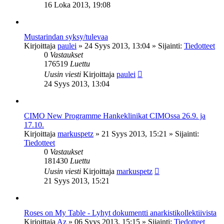
16 Loka 2013, 19:08
Mustarindan syksy/tulevaa
Kirjoittaja
paulei
»
24 Syys 2013, 13:04
» Sijainti:
Tiedotteet
0
Vastaukset
176519
Luettu
Uusin viesti
Kirjoittaja
paulei
24 Syys 2013, 13:04
CIMO New Programme Hankeklinikat CIMOssa 26.9. ja
17.10.
Kirjoittaja
markuspetz
»
21 Syys 2013, 15:21
» Sijainti:
Tiedotteet
0
Vastaukset
181430
Luettu
Uusin viesti
Kirjoittaja
markuspetz
21 Syys 2013, 15:21
Roses on My Table - Lyhyt dokumentti anarkistikollektiivista
Kirjoittaja
Az
»
06 Syys 2013, 15:15
» Sijainti:
Tiedotteet