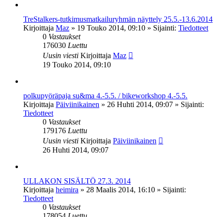
TreStalkers-tutkimusmatkailuryhmän näyttely 25.5.-13.6.2014
Kirjoittaja
Maz
»
19 Touko 2014, 09:10
» Sijainti:
Tiedotteet
0
Vastaukset
176030
Luettu
Uusin viesti
Kirjoittaja
Maz
19 Touko 2014, 09:10
polkupyöräpaja su&ma 4.-5.5. / bikeworkshop 4.-5.5.
Kirjoittaja
Päiviinikainen
»
26 Huhti 2014, 09:07
» Sijainti:
Tiedotteet
0
Vastaukset
179176
Luettu
Uusin viesti
Kirjoittaja
Päiviinikainen
26 Huhti 2014, 09:07
ULLAKON SISÄLTÖ 27.3. 2014
Kirjoittaja
heimira
»
28 Maalis 2014, 16:10
» Sijainti:
Tiedotteet
0
Vastaukset
178054
Luettu