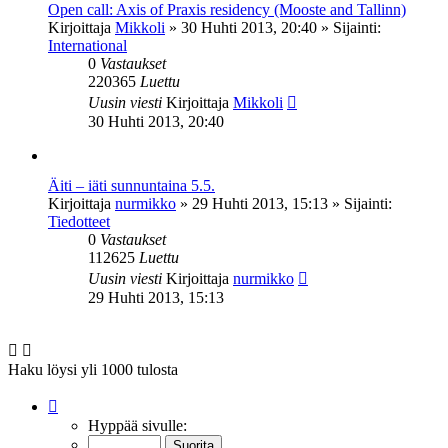
Open call: Axis of Praxis residency (Mooste and Tallinn)
Kirjoittaja
Mikkoli
»
30 Huhti 2013, 20:40
» Sijainti:
International
0
Vastaukset
220365
Luettu
Uusin viesti
Kirjoittaja
Mikkoli
30 Huhti 2013, 20:40
Äiti – iäti sunnuntaina 5.5.
Kirjoittaja
nurmikko
»
29 Huhti 2013, 15:13
» Sijainti:
Tiedotteet
0
Vastaukset
112625
Luettu
Uusin viesti
Kirjoittaja
nurmikko
29 Huhti 2013, 15:13
Haku löysi yli 1000 tulosta
Sivu
1
/
20
Hyppää sivulle: