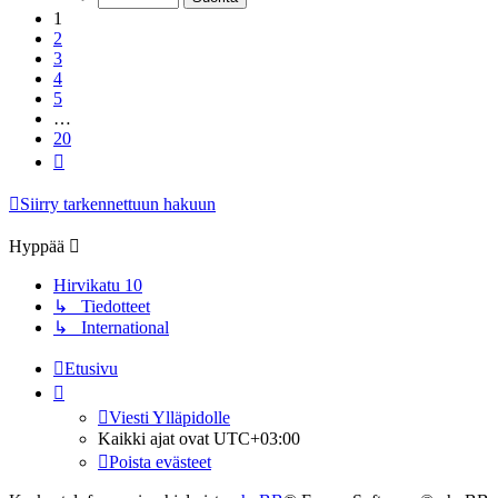
1
2
3
4
5
…
20
Seuraava
Siirry tarkennettuun hakuun
Hyppää
Hirvikatu 10
↳ Tiedotteet
↳ International
Etusivu
Viesti Ylläpidolle
Kaikki ajat ovat
UTC+03:00
Poista evästeet