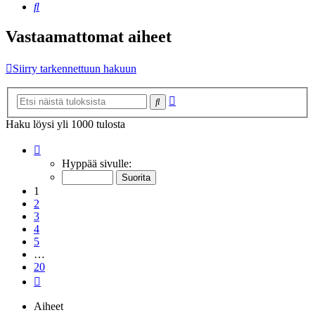
Etsi
Vastaamattomat aiheet
Siirry tarkennettuun hakuun
Tarkennettu
Etsi
haku
Haku löysi yli 1000 tulosta
Sivu
1
/
20
Hyppää sivulle:
1
2
3
4
5
…
20
Seuraava
Aiheet