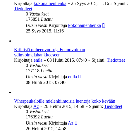
Kirjoittaja
kokonainenhenka
»
25 Syys 2015, 11:16
» Sijainti:
Tiedotteet
0
Vastaukset
175851
Luettu
Uusin viesti
Kirjoittaja
kokonainenhenka
25 Syys 2015, 11:16
Kriittisiä puheenvuoroja Fennovoiman
ydinvoimalahankkeeseen
Kirjoittaja
enila
»
08 Huhti 2015, 07:40
» Sijainti:
Tiedotteet
0
Vastaukset
177118
Luettu
Uusin viesti
Kirjoittaja
enila
08 Huhti 2015, 07:40
Viherpeukaloille mielenkiintoisia luentoja koko kevään
Kirjoittaja
Az
»
26 Helmi 2015, 14:58
» Sijainti:
Tiedotteet
0
Vastaukset
176392
Luettu
Uusin viesti
Kirjoittaja
Az
26 Helmi 2015, 14:58