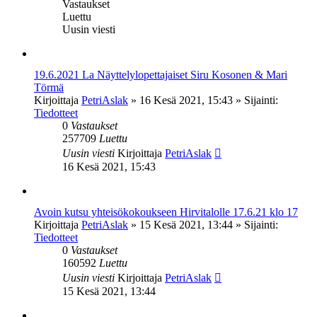
Vastaukset
Luettu
Uusin viesti
19.6.2021 La Näyttelylopettajaiset Siru Kosonen & Mari
Törmä
Kirjoittaja
PetriAslak
»
16 Kesä 2021, 15:43
» Sijainti:
Tiedotteet
0
Vastaukset
257709
Luettu
Uusin viesti
Kirjoittaja
PetriAslak
16 Kesä 2021, 15:43
Avoin kutsu yhteisökokoukseen Hirvitalolle 17.6.21 klo 17
Kirjoittaja
PetriAslak
»
15 Kesä 2021, 13:44
» Sijainti:
Tiedotteet
0
Vastaukset
160592
Luettu
Uusin viesti
Kirjoittaja
PetriAslak
15 Kesä 2021, 13:44