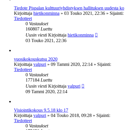
Tiedote Pispalan kulttuuriyhdistyksen hallituksen uudesta ko
Kirjoittaja
hietikonminna
»
03 Touko 2021, 22:36
» Sijainti:
Tiedotteet
0
Vastaukset
160807
Luettu
Uusin viesti
Kirjoittaja
hietikonminna
03 Touko 2021, 22:36
vuosikokouskutsu 2020
Kirjoittaja
valpuri
»
09 Tammi 2020, 22:14
» Sijainti:
Tiedotteet
0
Vastaukset
177184
Luettu
Uusin viesti
Kirjoittaja
valpuri
09 Tammi 2020, 22:14
Visiointikokous 9.5.18 klo 17
Kirjoittaja
valpuri
»
04 Touko 2018, 09:28
» Sijainti:
Tiedotteet
0
Vastaukset