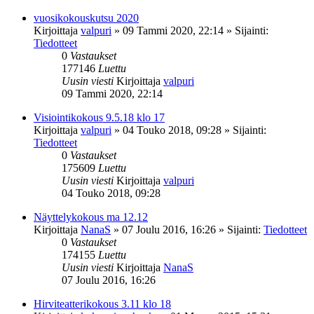
vuosikokouskutsu 2020
Kirjoittaja
valpuri
»
09 Tammi 2020, 22:14
» Sijainti:
Tiedotteet
0
Vastaukset
177146
Luettu
Uusin viesti
Kirjoittaja
valpuri
09 Tammi 2020, 22:14
Visiointikokous 9.5.18 klo 17
Kirjoittaja
valpuri
»
04 Touko 2018, 09:28
» Sijainti:
Tiedotteet
0
Vastaukset
175609
Luettu
Uusin viesti
Kirjoittaja
valpuri
04 Touko 2018, 09:28
Näyttelykokous ma 12.12
Kirjoittaja
NanaS
»
07 Joulu 2016, 16:26
» Sijainti:
Tiedotteet
0
Vastaukset
174155
Luettu
Uusin viesti
Kirjoittaja
NanaS
07 Joulu 2016, 16:26
Hirviteatterikokous 3.11 klo 18