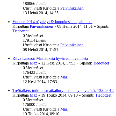
180066
Luettu
Uusin viesti
Kirjoittaja
Päiviinikainen
13 Heinä 2014, 14:35
Vuoden 2014 näyttelyt & loppukesän tapahtumat
Kirjoittaja
Päiviinikainen
»
08 Heinä 2014, 11:51
» Sijainti:
Tiedotteet
0
Vastaukset
179114
Luettu
Uusin viesti
Kirjoittaja
Päiviinikainen
08 Heinä 2014, 11:51
Ritva Larsson Maalauksia hyvinvointivaltiosta
Kirjoittaja
Maz
»
12 Kesä 2014, 17:53
» Sijainti:
Tiedotteet
0
Vastaukset
176423
Luettu
Uusin viesti
Kirjoittaja
Maz
12 Kesä 2014, 17:53
TreStalkers-tutkimusmatkailuryhmän näyttely 25.5.-13.6.2014
Kirjoittaja
Maz
»
19 Touko 2014, 09:10
» Sijainti:
Tiedotteet
0
Vastaukset
176000
Luettu
Uusin viesti
Kirjoittaja
Maz
19 Touko 2014, 09:10