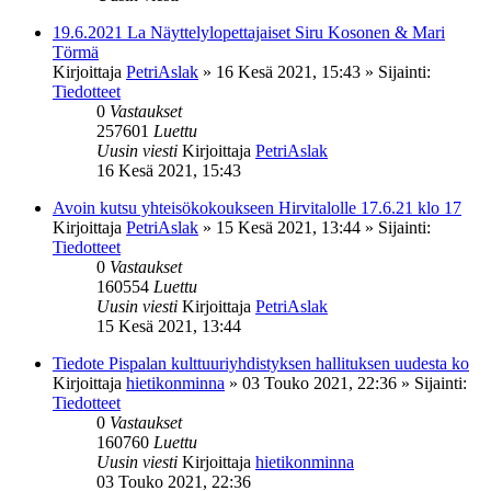
19.6.2021 La Näyttelylopettajaiset Siru Kosonen & Mari
Törmä
Kirjoittaja
PetriAslak
»
16 Kesä 2021, 15:43
» Sijainti:
Tiedotteet
0
Vastaukset
257601
Luettu
Uusin viesti
Kirjoittaja
PetriAslak
16 Kesä 2021, 15:43
Avoin kutsu yhteisökokoukseen Hirvitalolle 17.6.21 klo 17
Kirjoittaja
PetriAslak
»
15 Kesä 2021, 13:44
» Sijainti:
Tiedotteet
0
Vastaukset
160554
Luettu
Uusin viesti
Kirjoittaja
PetriAslak
15 Kesä 2021, 13:44
Tiedote Pispalan kulttuuriyhdistyksen hallituksen uudesta ko
Kirjoittaja
hietikonminna
»
03 Touko 2021, 22:36
» Sijainti:
Tiedotteet
0
Vastaukset
160760
Luettu
Uusin viesti
Kirjoittaja
hietikonminna
03 Touko 2021, 22:36