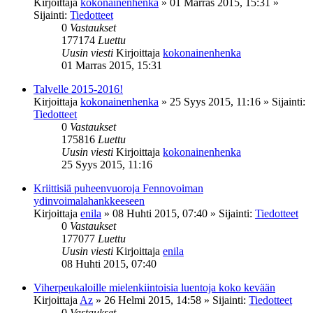
Kirjoittaja
kokonainenhenka
»
01 Marras 2015, 15:31
»
Sijainti:
Tiedotteet
0
Vastaukset
177174
Luettu
Uusin viesti
Kirjoittaja
kokonainenhenka
01 Marras 2015, 15:31
Talvelle 2015-2016!
Kirjoittaja
kokonainenhenka
»
25 Syys 2015, 11:16
» Sijainti:
Tiedotteet
0
Vastaukset
175816
Luettu
Uusin viesti
Kirjoittaja
kokonainenhenka
25 Syys 2015, 11:16
Kriittisiä puheenvuoroja Fennovoiman
ydinvoimalahankkeeseen
Kirjoittaja
enila
»
08 Huhti 2015, 07:40
» Sijainti:
Tiedotteet
0
Vastaukset
177077
Luettu
Uusin viesti
Kirjoittaja
enila
08 Huhti 2015, 07:40
Viherpeukaloille mielenkiintoisia luentoja koko kevään
Kirjoittaja
Az
»
26 Helmi 2015, 14:58
» Sijainti:
Tiedotteet
0
Vastaukset