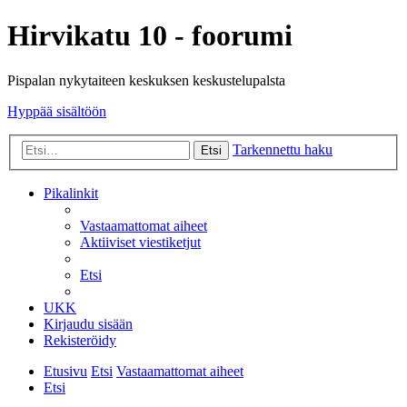
Hirvikatu 10 - foorumi
Pispalan nykytaiteen keskuksen keskustelupalsta
Hyppää sisältöön
Tarkennettu haku
Etsi
Pikalinkit
Vastaamattomat aiheet
Aktiiviset viestiketjut
Etsi
UKK
Kirjaudu sisään
Rekisteröidy
Etusivu
Etsi
Vastaamattomat aiheet
Etsi