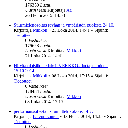
176359
Luettu
Uusin viesti
Kirjoittaja
Az
26 Helmi 2015, 14:58
Suurmielenosoitus rayhan ja ympäristön puolesta 24.10.
Kirjoittaja
Mikkoli
»
21 Loka 2014, 14:41
» Sijainti:
Tiedotteet
0
Vastaukset
179628
Luettu
Uusin viesti
Kirjoittaja
Mikkoli
21 Loka 2014, 14:41
Hirvitalolaisille tiedoksi: VERKKO-aluetapaaminen
15.10.2014
Kirjoittaja
Mikkoli
»
08 Loka 2014, 17:15
» Sijainti:
Tiedotteet
0
Vastaukset
178484
Luettu
Uusin viesti
Kirjoittaja
Mikkoli
08 Loka 2014, 17:15
performanssifiestan suunnittelukokous 14.7.
Kirjoittaja
Päiviinikainen
»
13 Heinä 2014, 14:35
» Sijainti:
Tiedotteet
0
Vastaukset