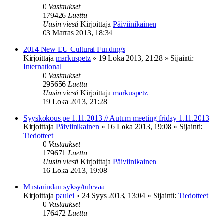
0
Vastaukset
179426
Luettu
Uusin viesti
Kirjoittaja
Päiviinikainen
03 Marras 2013, 18:34
2014 New EU Cultural Fundings
Kirjoittaja
markuspetz
»
19 Loka 2013, 21:28
» Sijainti:
International
0
Vastaukset
295656
Luettu
Uusin viesti
Kirjoittaja
markuspetz
19 Loka 2013, 21:28
Syyskokous pe 1.11.2013 // Autum meeting friday 1.11.2013
Kirjoittaja
Päiviinikainen
»
16 Loka 2013, 19:08
» Sijainti:
Tiedotteet
0
Vastaukset
179671
Luettu
Uusin viesti
Kirjoittaja
Päiviinikainen
16 Loka 2013, 19:08
Mustarindan syksy/tulevaa
Kirjoittaja
paulei
»
24 Syys 2013, 13:04
» Sijainti:
Tiedotteet
0
Vastaukset
176472
Luettu