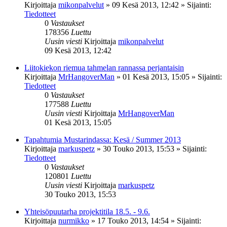
Kirjoittaja
mikonpalvelut
»
09 Kesä 2013, 12:42
» Sijainti:
Tiedotteet
0
Vastaukset
178356
Luettu
Uusin viesti
Kirjoittaja
mikonpalvelut
09 Kesä 2013, 12:42
Liitokiekon riemua tahmelan rannassa perjantaisin
Kirjoittaja
MrHangoverMan
»
01 Kesä 2013, 15:05
» Sijainti:
Tiedotteet
0
Vastaukset
177588
Luettu
Uusin viesti
Kirjoittaja
MrHangoverMan
01 Kesä 2013, 15:05
Tapahtumia Mustarindassa: Kesä / Summer 2013
Kirjoittaja
markuspetz
»
30 Touko 2013, 15:53
» Sijainti:
Tiedotteet
0
Vastaukset
120801
Luettu
Uusin viesti
Kirjoittaja
markuspetz
30 Touko 2013, 15:53
Yhteisöpuutarha projektitila 18.5. - 9.6.
Kirjoittaja
nurmikko
»
17 Touko 2013, 14:54
» Sijainti: