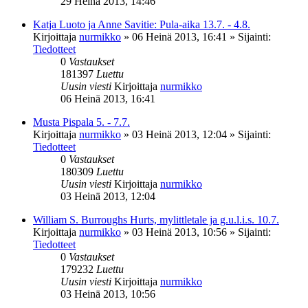
29 Heinä 2013, 14:46
Katja Luoto ja Anne Savitie: Pula-aika 13.7. - 4.8.
Kirjoittaja
nurmikko
»
06 Heinä 2013, 16:41
» Sijainti:
Tiedotteet
0
Vastaukset
181397
Luettu
Uusin viesti
Kirjoittaja
nurmikko
06 Heinä 2013, 16:41
Musta Pispala 5. - 7.7.
Kirjoittaja
nurmikko
»
03 Heinä 2013, 12:04
» Sijainti:
Tiedotteet
0
Vastaukset
180309
Luettu
Uusin viesti
Kirjoittaja
nurmikko
03 Heinä 2013, 12:04
William S. Burroughs Hurts, mylittletale ja g.u.l.i.s. 10.7.
Kirjoittaja
nurmikko
»
03 Heinä 2013, 10:56
» Sijainti:
Tiedotteet
0
Vastaukset
179232
Luettu
Uusin viesti
Kirjoittaja
nurmikko
03 Heinä 2013, 10:56