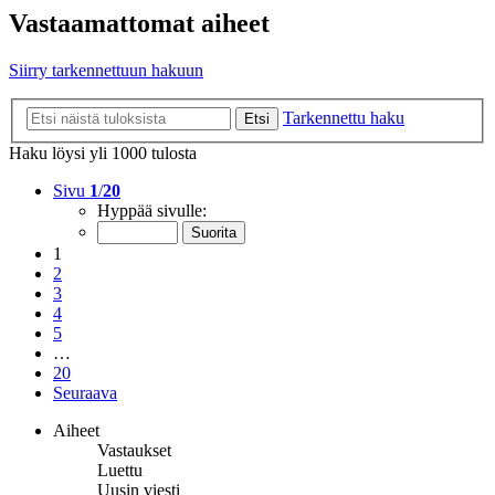
Vastaamattomat aiheet
Siirry tarkennettuun hakuun
Tarkennettu haku
Etsi
Haku löysi yli 1000 tulosta
Sivu
1
/
20
Hyppää sivulle:
1
2
3
4
5
…
20
Seuraava
Aiheet
Vastaukset
Luettu
Uusin viesti