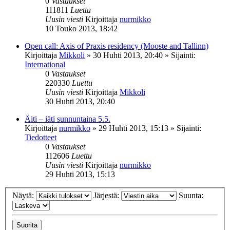
0
Vastaukset
111811
Luettu
Uusin viesti
Kirjoittaja
nurmikko
10 Touko 2013, 18:42
Open call: Axis of Praxis residency (Mooste and Tallinn)
Kirjoittaja
Mikkoli
»
30 Huhti 2013, 20:40
» Sijainti:
International
0
Vastaukset
220330
Luettu
Uusin viesti
Kirjoittaja
Mikkoli
30 Huhti 2013, 20:40
Äiti – iäti sunnuntaina 5.5.
Kirjoittaja
nurmikko
»
29 Huhti 2013, 15:13
» Sijainti:
Tiedotteet
0
Vastaukset
112606
Luettu
Uusin viesti
Kirjoittaja
nurmikko
29 Huhti 2013, 15:13
Näytä:
Järjestä:
Suunta: