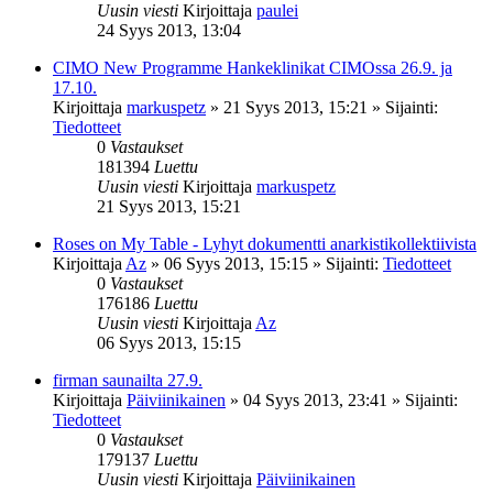
Uusin viesti
Kirjoittaja
paulei
24 Syys 2013, 13:04
CIMO New Programme Hankeklinikat CIMOssa 26.9. ja
17.10.
Kirjoittaja
markuspetz
»
21 Syys 2013, 15:21
» Sijainti:
Tiedotteet
0
Vastaukset
181394
Luettu
Uusin viesti
Kirjoittaja
markuspetz
21 Syys 2013, 15:21
Roses on My Table - Lyhyt dokumentti anarkistikollektiivista
Kirjoittaja
Az
»
06 Syys 2013, 15:15
» Sijainti:
Tiedotteet
0
Vastaukset
176186
Luettu
Uusin viesti
Kirjoittaja
Az
06 Syys 2013, 15:15
firman saunailta 27.9.
Kirjoittaja
Päiviinikainen
»
04 Syys 2013, 23:41
» Sijainti:
Tiedotteet
0
Vastaukset
179137
Luettu
Uusin viesti
Kirjoittaja
Päiviinikainen