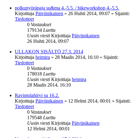
polkupyöräpaja su&ma 4.-5.5. / bikeworkshop 4.-5.5.
Kirjoittaja
Päiviinikainen
»
26 Huhti 2014, 09:07
» Sijainti:
Tiedotteet
0
Vastaukset
179134
Luettu
Uusin viesti
Kirjoittaja
Päiviinikainen
26 Huhti 2014, 09:07
ULLAKON SISÄLTÖ 27.3. 2014
Kirjoittaja
heimira
»
28 Maalis 2014, 16:10
» Sijainti:
Tiedotteet
0
Vastaukset
178018
Luettu
Uusin viesti
Kirjoittaja
heimira
28 Maalis 2014, 16:10
Ravintolahirvi su 16.2.
Kirjoittaja
Päiviinikainen
»
12 Helmi 2014, 00:01
» Sijainti:
Tiedotteet
0
Vastaukset
179548
Luettu
Uusin viesti
Kirjoittaja
Päiviinikainen
12 Helmi 2014, 00:01