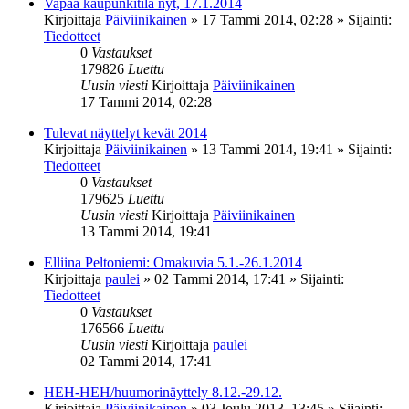
Vapaa kaupunkitila nyt, 17.1.2014
Kirjoittaja
Päiviinikainen
»
17 Tammi 2014, 02:28
» Sijainti:
Tiedotteet
0
Vastaukset
179826
Luettu
Uusin viesti
Kirjoittaja
Päiviinikainen
17 Tammi 2014, 02:28
Tulevat näyttelyt kevät 2014
Kirjoittaja
Päiviinikainen
»
13 Tammi 2014, 19:41
» Sijainti:
Tiedotteet
0
Vastaukset
179625
Luettu
Uusin viesti
Kirjoittaja
Päiviinikainen
13 Tammi 2014, 19:41
Elliina Peltoniemi: Omakuvia 5.1.-26.1.2014
Kirjoittaja
paulei
»
02 Tammi 2014, 17:41
» Sijainti:
Tiedotteet
0
Vastaukset
176566
Luettu
Uusin viesti
Kirjoittaja
paulei
02 Tammi 2014, 17:41
HEH-HEH/huumorinäyttely 8.12.-29.12.
Kirjoittaja
Päiviinikainen
»
03 Joulu 2013, 13:45
» Sijainti: