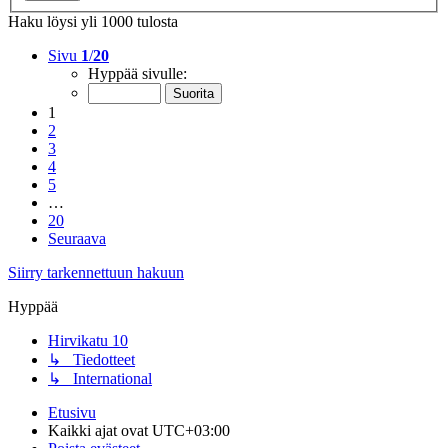
Haku löysi yli 1000 tulosta
Sivu
1
/
20
Hyppää sivulle:
1
2
3
4
5
…
20
Seuraava
Siirry tarkennettuun hakuun
Hyppää
Hirvikatu 10
↳ Tiedotteet
↳ International
Etusivu
Kaikki ajat ovat
UTC+03:00