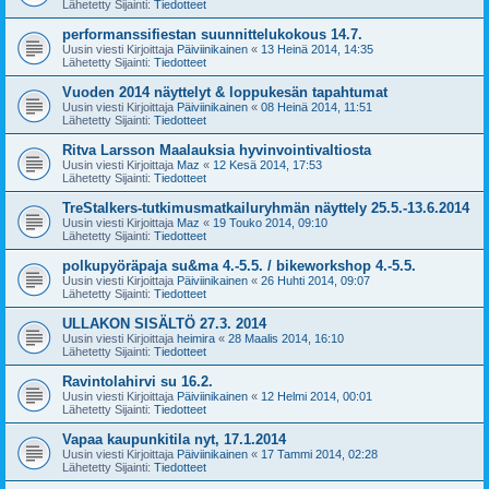
Lähetetty Sijainti:
Tiedotteet
performanssifiestan suunnittelukokous 14.7.
Uusin viesti Kirjoittaja
Päiviinikainen
«
13 Heinä 2014, 14:35
Lähetetty Sijainti:
Tiedotteet
Vuoden 2014 näyttelyt & loppukesän tapahtumat
Uusin viesti Kirjoittaja
Päiviinikainen
«
08 Heinä 2014, 11:51
Lähetetty Sijainti:
Tiedotteet
Ritva Larsson Maalauksia hyvinvointivaltiosta
Uusin viesti Kirjoittaja
Maz
«
12 Kesä 2014, 17:53
Lähetetty Sijainti:
Tiedotteet
TreStalkers-tutkimusmatkailuryhmän näyttely 25.5.-13.6.2014
Uusin viesti Kirjoittaja
Maz
«
19 Touko 2014, 09:10
Lähetetty Sijainti:
Tiedotteet
polkupyöräpaja su&ma 4.-5.5. / bikeworkshop 4.-5.5.
Uusin viesti Kirjoittaja
Päiviinikainen
«
26 Huhti 2014, 09:07
Lähetetty Sijainti:
Tiedotteet
ULLAKON SISÄLTÖ 27.3. 2014
Uusin viesti Kirjoittaja
heimira
«
28 Maalis 2014, 16:10
Lähetetty Sijainti:
Tiedotteet
Ravintolahirvi su 16.2.
Uusin viesti Kirjoittaja
Päiviinikainen
«
12 Helmi 2014, 00:01
Lähetetty Sijainti:
Tiedotteet
Vapaa kaupunkitila nyt, 17.1.2014
Uusin viesti Kirjoittaja
Päiviinikainen
«
17 Tammi 2014, 02:28
Lähetetty Sijainti:
Tiedotteet