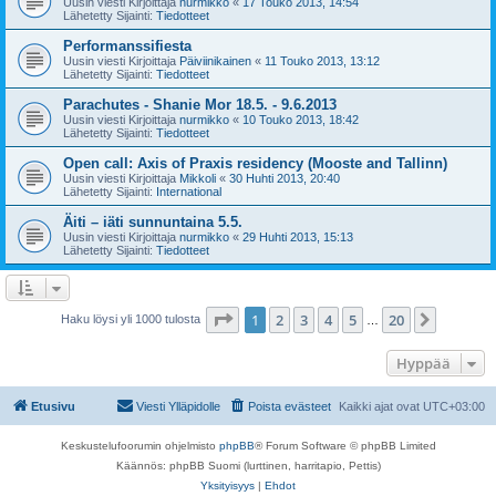
Uusin viesti Kirjoittaja
nurmikko
«
17 Touko 2013, 14:54
Lähetetty Sijainti:
Tiedotteet
Performanssifiesta
Uusin viesti Kirjoittaja
Päiviinikainen
«
11 Touko 2013, 13:12
Lähetetty Sijainti:
Tiedotteet
Parachutes - Shanie Mor 18.5. - 9.6.2013
Uusin viesti Kirjoittaja
nurmikko
«
10 Touko 2013, 18:42
Lähetetty Sijainti:
Tiedotteet
Open call: Axis of Praxis residency (Mooste and Tallinn)
Uusin viesti Kirjoittaja
Mikkoli
«
30 Huhti 2013, 20:40
Lähetetty Sijainti:
International
Äiti – iäti sunnuntaina 5.5.
Uusin viesti Kirjoittaja
nurmikko
«
29 Huhti 2013, 15:13
Lähetetty Sijainti:
Tiedotteet
Sivu
1
/
20
1
2
3
4
5
20
Seuraa
Haku löysi yli 1000 tulosta
…
Hyppää
Etusivu
Viesti Ylläpidolle
Poista evästeet
Kaikki ajat ovat
UTC+03:00
Keskustelufoorumin ohjelmisto
phpBB
® Forum Software © phpBB Limited
Käännös: phpBB Suomi (lurttinen, harritapio, Pettis)
Yksityisyys
|
Ehdot