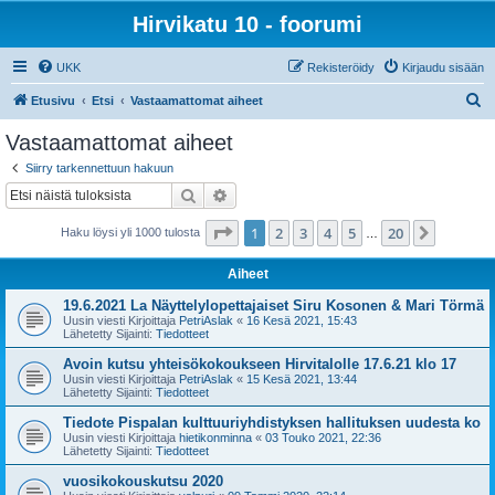
Hirvikatu 10 - foorumi
UKK
Rekisteröidy
Kirjaudu sisään
E
Etusivu
Etsi
Vastaamattomat aiheet
t
Vastaamattomat aiheet
s
Siirry tarkennettuun hakuun
i
Etsi
Tarkennettu haku
Sivu
1
/
20
1
2
3
4
5
20
Seuraa
Haku löysi yli 1000 tulosta
…
Aiheet
19.6.2021 La Näyttelylopettajaiset Siru Kosonen & Mari Törmä
Uusin viesti Kirjoittaja
PetriAslak
«
16 Kesä 2021, 15:43
Lähetetty Sijainti:
Tiedotteet
Avoin kutsu yhteisökokoukseen Hirvitalolle 17.6.21 klo 17
Uusin viesti Kirjoittaja
PetriAslak
«
15 Kesä 2021, 13:44
Lähetetty Sijainti:
Tiedotteet
Tiedote Pispalan kulttuuriyhdistyksen hallituksen uudesta ko
Uusin viesti Kirjoittaja
hietikonminna
«
03 Touko 2021, 22:36
Lähetetty Sijainti:
Tiedotteet
vuosikokouskutsu 2020