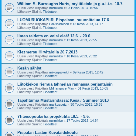
William S. Burroughs Hurts, mylittletale ja g.u.l.i.s. 10.7.
Uusin viesti Kirjoittaja
nurmikko
«
03 Heinä 2013, 10:56
Lähetetty Sijainti:
Tiedotteet
LUOMURUOKAPIIRI Pispalaan, suunnittelua 17.6.
Uusin viesti Kirjoittaja
Päiviinikainen
«
13 Kesä 2013, 14:17
Lähetetty Sijainti:
Tiedotteet
Ilman taidetta en voisi elää! 12.6. - 20.6.
Uusin viesti Kirjoittaja
nurmikko
«
12 Kesä 2013, 22:55
Lähetetty Sijainti:
Tiedotteet
Klezmersu Hirvitalolla 20.7.2013
Uusin viesti Kirjoittaja
nurmikko
«
10 Kesä 2013, 23:22
Lähetetty Sijainti:
Tiedotteet
Kesän sählyt
Uusin viesti Kirjoittaja
mikonpalvelut
«
09 Kesä 2013, 12:42
Lähetetty Sijainti:
Tiedotteet
Liitokiekon riemua tahmelan rannassa perjantaisin
Uusin viesti Kirjoittaja
MrHangoverMan
«
01 Kesä 2013, 15:05
Lähetetty Sijainti:
Tiedotteet
Tapahtumia Mustarindassa: Kesä / Summer 2013
Uusin viesti Kirjoittaja
markuspetz
«
30 Touko 2013, 15:53
Lähetetty Sijainti:
Tiedotteet
Yhteisöpuutarha projektitila 18.5. - 9.6.
Uusin viesti Kirjoittaja
nurmikko
«
17 Touko 2013, 14:54
Lähetetty Sijainti:
Tiedotteet
Pispalan Lasten Kuvataidekoulu