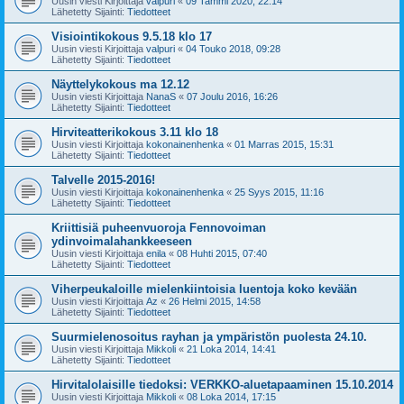
Uusin viesti Kirjoittaja
valpuri
«
09 Tammi 2020, 22:14
Lähetetty Sijainti:
Tiedotteet
Visiointikokous 9.5.18 klo 17
Uusin viesti Kirjoittaja
valpuri
«
04 Touko 2018, 09:28
Lähetetty Sijainti:
Tiedotteet
Näyttelykokous ma 12.12
Uusin viesti Kirjoittaja
NanaS
«
07 Joulu 2016, 16:26
Lähetetty Sijainti:
Tiedotteet
Hirviteatterikokous 3.11 klo 18
Uusin viesti Kirjoittaja
kokonainenhenka
«
01 Marras 2015, 15:31
Lähetetty Sijainti:
Tiedotteet
Talvelle 2015-2016!
Uusin viesti Kirjoittaja
kokonainenhenka
«
25 Syys 2015, 11:16
Lähetetty Sijainti:
Tiedotteet
Kriittisiä puheenvuoroja Fennovoiman
ydinvoimalahankkeeseen
Uusin viesti Kirjoittaja
enila
«
08 Huhti 2015, 07:40
Lähetetty Sijainti:
Tiedotteet
Viherpeukaloille mielenkiintoisia luentoja koko kevään
Uusin viesti Kirjoittaja
Az
«
26 Helmi 2015, 14:58
Lähetetty Sijainti:
Tiedotteet
Suurmielenosoitus rayhan ja ympäristön puolesta 24.10.
Uusin viesti Kirjoittaja
Mikkoli
«
21 Loka 2014, 14:41
Lähetetty Sijainti:
Tiedotteet
Hirvitalolaisille tiedoksi: VERKKO-aluetapaaminen 15.10.2014
Uusin viesti Kirjoittaja
Mikkoli
«
08 Loka 2014, 17:15