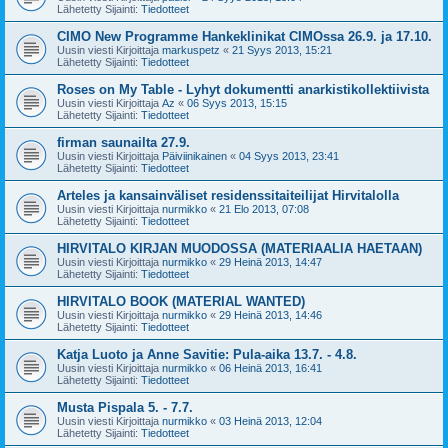
Lähetetty Sijainti:
Tiedotteet
CIMO New Programme Hankeklinikat CIMOssa 26.9. ja 17.10.
Uusin viesti Kirjoittaja
markuspetz
«
21 Syys 2013, 15:21
Lähetetty Sijainti:
Tiedotteet
Roses on My Table - Lyhyt dokumentti anarkistikollektiivista
Uusin viesti Kirjoittaja
Az
«
06 Syys 2013, 15:15
Lähetetty Sijainti:
Tiedotteet
firman saunailta 27.9.
Uusin viesti Kirjoittaja
Päiviinikainen
«
04 Syys 2013, 23:41
Lähetetty Sijainti:
Tiedotteet
Arteles ja kansainväliset residenssitaiteilijat Hirvitalolla
Uusin viesti Kirjoittaja
nurmikko
«
21 Elo 2013, 07:08
Lähetetty Sijainti:
Tiedotteet
HIRVITALO KIRJAN MUODOSSA (MATERIAALIA HAETAAN)
Uusin viesti Kirjoittaja
nurmikko
«
29 Heinä 2013, 14:47
Lähetetty Sijainti:
Tiedotteet
HIRVITALO BOOK (MATERIAL WANTED)
Uusin viesti Kirjoittaja
nurmikko
«
29 Heinä 2013, 14:46
Lähetetty Sijainti:
Tiedotteet
Katja Luoto ja Anne Savitie: Pula-aika 13.7. - 4.8.
Uusin viesti Kirjoittaja
nurmikko
«
06 Heinä 2013, 16:41
Lähetetty Sijainti:
Tiedotteet
Musta Pispala 5. - 7.7.
Uusin viesti Kirjoittaja
nurmikko
«
03 Heinä 2013, 12:04
Lähetetty Sijainti:
Tiedotteet