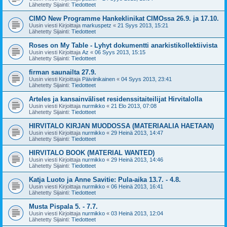
Lähetetty Sijainti:
Tiedotteet
CIMO New Programme Hankeklinikat CIMOssa 26.9. ja 17.10.
Uusin viesti Kirjoittaja
markuspetz
«
21 Syys 2013, 15:21
Lähetetty Sijainti:
Tiedotteet
Roses on My Table - Lyhyt dokumentti anarkistikollektiivista
Uusin viesti Kirjoittaja
Az
«
06 Syys 2013, 15:15
Lähetetty Sijainti:
Tiedotteet
firman saunailta 27.9.
Uusin viesti Kirjoittaja
Päiviinikainen
«
04 Syys 2013, 23:41
Lähetetty Sijainti:
Tiedotteet
Arteles ja kansainväliset residenssitaiteilijat Hirvitalolla
Uusin viesti Kirjoittaja
nurmikko
«
21 Elo 2013, 07:08
Lähetetty Sijainti:
Tiedotteet
HIRVITALO KIRJAN MUODOSSA (MATERIAALIA HAETAAN)
Uusin viesti Kirjoittaja
nurmikko
«
29 Heinä 2013, 14:47
Lähetetty Sijainti:
Tiedotteet
HIRVITALO BOOK (MATERIAL WANTED)
Uusin viesti Kirjoittaja
nurmikko
«
29 Heinä 2013, 14:46
Lähetetty Sijainti:
Tiedotteet
Katja Luoto ja Anne Savitie: Pula-aika 13.7. - 4.8.
Uusin viesti Kirjoittaja
nurmikko
«
06 Heinä 2013, 16:41
Lähetetty Sijainti:
Tiedotteet
Musta Pispala 5. - 7.7.
Uusin viesti Kirjoittaja
nurmikko
«
03 Heinä 2013, 12:04
Lähetetty Sijainti:
Tiedotteet