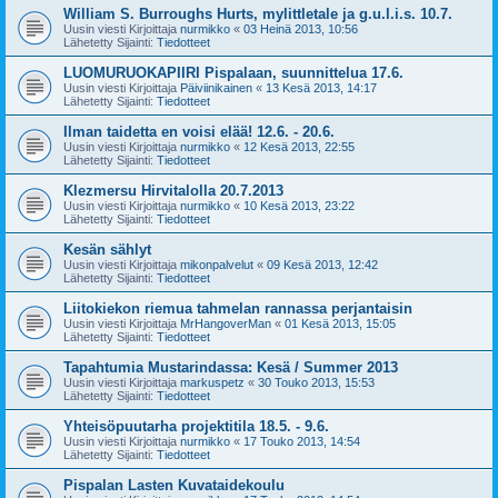
William S. Burroughs Hurts, mylittletale ja g.u.l.i.s. 10.7.
Uusin viesti Kirjoittaja
nurmikko
«
03 Heinä 2013, 10:56
Lähetetty Sijainti:
Tiedotteet
LUOMURUOKAPIIRI Pispalaan, suunnittelua 17.6.
Uusin viesti Kirjoittaja
Päiviinikainen
«
13 Kesä 2013, 14:17
Lähetetty Sijainti:
Tiedotteet
Ilman taidetta en voisi elää! 12.6. - 20.6.
Uusin viesti Kirjoittaja
nurmikko
«
12 Kesä 2013, 22:55
Lähetetty Sijainti:
Tiedotteet
Klezmersu Hirvitalolla 20.7.2013
Uusin viesti Kirjoittaja
nurmikko
«
10 Kesä 2013, 23:22
Lähetetty Sijainti:
Tiedotteet
Kesän sählyt
Uusin viesti Kirjoittaja
mikonpalvelut
«
09 Kesä 2013, 12:42
Lähetetty Sijainti:
Tiedotteet
Liitokiekon riemua tahmelan rannassa perjantaisin
Uusin viesti Kirjoittaja
MrHangoverMan
«
01 Kesä 2013, 15:05
Lähetetty Sijainti:
Tiedotteet
Tapahtumia Mustarindassa: Kesä / Summer 2013
Uusin viesti Kirjoittaja
markuspetz
«
30 Touko 2013, 15:53
Lähetetty Sijainti:
Tiedotteet
Yhteisöpuutarha projektitila 18.5. - 9.6.
Uusin viesti Kirjoittaja
nurmikko
«
17 Touko 2013, 14:54
Lähetetty Sijainti:
Tiedotteet
Pispalan Lasten Kuvataidekoulu