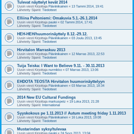
Tulevat näyttelyt kevät 2014
Uusin viesti Kirjoittaja
Päiviinikainen
«
13 Tammi 2014, 19:41
Lähetetty Sijainti:
Tiedotteet
Elliina Peltoniemi: Omakuvia 5.1.-26.1.2014
Uusin viesti Kirjoittaja
paulei
«
02 Tammi 2014, 17:41
Lähetetty Sijainti:
Tiedotteet
HEH-HEH/huumorinäyttely 8.12.-29.12.
Uusin viesti Kirjoittaja
Päiviinikainen
«
03 Joulu 2013, 13:45
Lähetetty Sijainti:
Tiedotteet
Hirvitalon Marraskuu 2013
Uusin viesti Kirjoittaja
Päiviinikainen
«
12 Marras 2013, 22:53
Lähetetty Sijainti:
Tiedotteet
Tuija Teiska: I Want to Believe 9.11. - 30.11.2013
Uusin viesti Kirjoittaja
nurmikko
«
07 Marras 2013, 13:06
Lähetetty Sijainti:
Tiedotteet
EHDOTA TEOSTA Hirvitalon huumorinäyttelyyn
Uusin viesti Kirjoittaja
Päiviinikainen
«
03 Marras 2013, 18:34
Lähetetty Sijainti:
Tiedotteet
2014 New EU Cultural Fundings
Uusin viesti Kirjoittaja
markuspetz
«
19 Loka 2013, 21:28
Lähetetty Sijainti:
International
Syyskokous pe 1.11.2013 // Autum meeting friday 1.11.2013
Uusin viesti Kirjoittaja
Päiviinikainen
«
16 Loka 2013, 19:08
Lähetetty Sijainti:
Tiedotteet
Mustarindan syksy/tulevaa
Uusin viesti Kirjoittaja
paulei
«
24 Syys 2013, 13:04