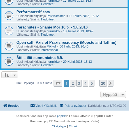
Uusin viesti Kirjoittaja
nurmikko
«
17 Touko 2013, 14:54
Lähetetty Sijainti:
Tiedotteet
Performanssifiesta
Uusin viesti Kirjoittaja
Päiviinikainen
«
11 Touko 2013, 13:12
Lähetetty Sijainti:
Tiedotteet
Parachutes - Shanie Mor 18.5. - 9.6.2013
Uusin viesti Kirjoittaja
nurmikko
«
10 Touko 2013, 18:42
Lähetetty Sijainti:
Tiedotteet
Open call: Axis of Praxis residency (Mooste and Tallinn)
Uusin viesti Kirjoittaja
Mikkoli
«
30 Huhti 2013, 20:40
Lähetetty Sijainti:
International
Äiti – iäti sunnuntaina 5.5.
Uusin viesti Kirjoittaja
nurmikko
«
29 Huhti 2013, 15:13
Lähetetty Sijainti:
Tiedotteet
Sivu
1
/
20
1
2
3
4
5
20
Seuraa
Haku löysi yli 1000 tulosta
…
Hyppää
Etusivu
Viesti Ylläpidolle
Poista evästeet
Kaikki ajat ovat
UTC+03:00
Keskustelufoorumin ohjelmisto
phpBB
® Forum Software © phpBB Limited
Käännös: phpBB Suomi (lurttinen, harritapio, Pettis)
Yksityisyys
|
Ehdot