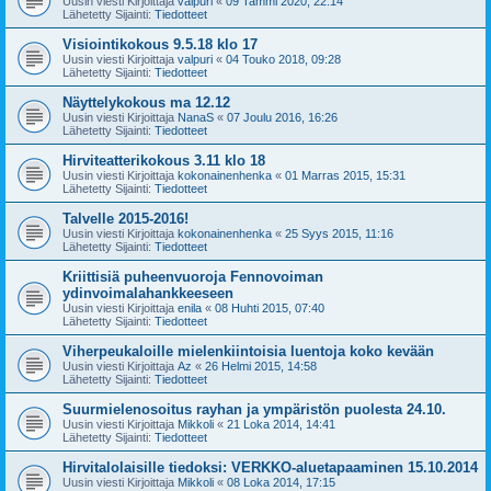
Uusin viesti Kirjoittaja
valpuri
«
09 Tammi 2020, 22:14
Lähetetty Sijainti:
Tiedotteet
Visiointikokous 9.5.18 klo 17
Uusin viesti Kirjoittaja
valpuri
«
04 Touko 2018, 09:28
Lähetetty Sijainti:
Tiedotteet
Näyttelykokous ma 12.12
Uusin viesti Kirjoittaja
NanaS
«
07 Joulu 2016, 16:26
Lähetetty Sijainti:
Tiedotteet
Hirviteatterikokous 3.11 klo 18
Uusin viesti Kirjoittaja
kokonainenhenka
«
01 Marras 2015, 15:31
Lähetetty Sijainti:
Tiedotteet
Talvelle 2015-2016!
Uusin viesti Kirjoittaja
kokonainenhenka
«
25 Syys 2015, 11:16
Lähetetty Sijainti:
Tiedotteet
Kriittisiä puheenvuoroja Fennovoiman
ydinvoimalahankkeeseen
Uusin viesti Kirjoittaja
enila
«
08 Huhti 2015, 07:40
Lähetetty Sijainti:
Tiedotteet
Viherpeukaloille mielenkiintoisia luentoja koko kevään
Uusin viesti Kirjoittaja
Az
«
26 Helmi 2015, 14:58
Lähetetty Sijainti:
Tiedotteet
Suurmielenosoitus rayhan ja ympäristön puolesta 24.10.
Uusin viesti Kirjoittaja
Mikkoli
«
21 Loka 2014, 14:41
Lähetetty Sijainti:
Tiedotteet
Hirvitalolaisille tiedoksi: VERKKO-aluetapaaminen 15.10.2014
Uusin viesti Kirjoittaja
Mikkoli
«
08 Loka 2014, 17:15