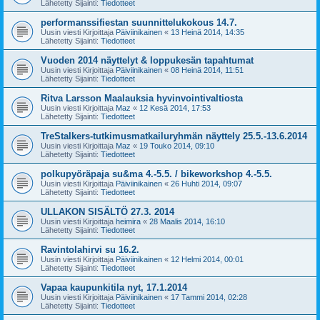
Lähetetty Sijainti:
Tiedotteet
performanssifiestan suunnittelukokous 14.7.
Uusin viesti Kirjoittaja
Päiviinikainen
«
13 Heinä 2014, 14:35
Lähetetty Sijainti:
Tiedotteet
Vuoden 2014 näyttelyt & loppukesän tapahtumat
Uusin viesti Kirjoittaja
Päiviinikainen
«
08 Heinä 2014, 11:51
Lähetetty Sijainti:
Tiedotteet
Ritva Larsson Maalauksia hyvinvointivaltiosta
Uusin viesti Kirjoittaja
Maz
«
12 Kesä 2014, 17:53
Lähetetty Sijainti:
Tiedotteet
TreStalkers-tutkimusmatkailuryhmän näyttely 25.5.-13.6.2014
Uusin viesti Kirjoittaja
Maz
«
19 Touko 2014, 09:10
Lähetetty Sijainti:
Tiedotteet
polkupyöräpaja su&ma 4.-5.5. / bikeworkshop 4.-5.5.
Uusin viesti Kirjoittaja
Päiviinikainen
«
26 Huhti 2014, 09:07
Lähetetty Sijainti:
Tiedotteet
ULLAKON SISÄLTÖ 27.3. 2014
Uusin viesti Kirjoittaja
heimira
«
28 Maalis 2014, 16:10
Lähetetty Sijainti:
Tiedotteet
Ravintolahirvi su 16.2.
Uusin viesti Kirjoittaja
Päiviinikainen
«
12 Helmi 2014, 00:01
Lähetetty Sijainti:
Tiedotteet
Vapaa kaupunkitila nyt, 17.1.2014
Uusin viesti Kirjoittaja
Päiviinikainen
«
17 Tammi 2014, 02:28
Lähetetty Sijainti:
Tiedotteet