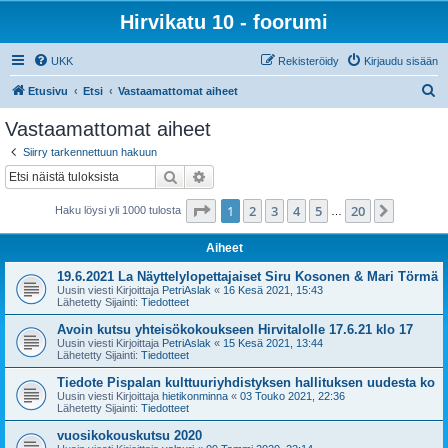
Hirvikatu 10 - foorumi
UKK
Rekisteröidy
Kirjaudu sisään
E
Etusivu
Etsi
Vastaamattomat aiheet
t
Vastaamattomat aiheet
s
Siirry tarkennettuun hakuun
i
Etsi
Tarkennettu haku
Sivu
1
/
20
1
2
3
4
5
20
Seuraa
Haku löysi yli 1000 tulosta
…
Aiheet
19.6.2021 La Näyttelylopettajaiset Siru Kosonen & Mari Törmä
Uusin viesti Kirjoittaja
PetriAslak
«
16 Kesä 2021, 15:43
Lähetetty Sijainti:
Tiedotteet
Avoin kutsu yhteisökokoukseen Hirvitalolle 17.6.21 klo 17
Uusin viesti Kirjoittaja
PetriAslak
«
15 Kesä 2021, 13:44
Lähetetty Sijainti:
Tiedotteet
Tiedote Pispalan kulttuuriyhdistyksen hallituksen uudesta ko
Uusin viesti Kirjoittaja
hietikonminna
«
03 Touko 2021, 22:36
Lähetetty Sijainti:
Tiedotteet
vuosikokouskutsu 2020