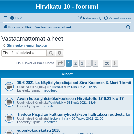
Hirvikatu 10 - foorumi
UKK
Rekisteröidy
Kirjaudu sisään
E
Etusivu
Etsi
Vastaamattomat aiheet
t
Vastaamattomat aiheet
s
Siirry tarkennettuun hakuun
i
Etsi
Tarkennettu haku
Sivu
1
/
20
1
2
3
4
5
20
Seuraa
Haku löysi yli 1000 tulosta
…
Aiheet
19.6.2021 La Näyttelylopettajaiset Siru Kosonen & Mari Törmä
Uusin viesti Kirjoittaja
PetriAslak
«
16 Kesä 2021, 15:43
Lähetetty Sijainti:
Tiedotteet
Avoin kutsu yhteisökokoukseen Hirvitalolle 17.6.21 klo 17
Uusin viesti Kirjoittaja
PetriAslak
«
15 Kesä 2021, 13:44
Lähetetty Sijainti:
Tiedotteet
Tiedote Pispalan kulttuuriyhdistyksen hallituksen uudesta ko
Uusin viesti Kirjoittaja
hietikonminna
«
03 Touko 2021, 22:36
Lähetetty Sijainti:
Tiedotteet
vuosikokouskutsu 2020