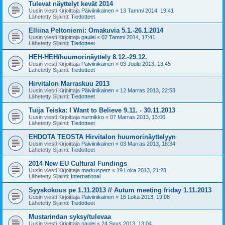
Tulevat näyttelyt kevät 2014
Uusin viesti Kirjoittaja
Päiviinikainen
«
13 Tammi 2014, 19:41
Lähetetty Sijainti:
Tiedotteet
Elliina Peltoniemi: Omakuvia 5.1.-26.1.2014
Uusin viesti Kirjoittaja
paulei
«
02 Tammi 2014, 17:41
Lähetetty Sijainti:
Tiedotteet
HEH-HEH/huumorinäyttely 8.12.-29.12.
Uusin viesti Kirjoittaja
Päiviinikainen
«
03 Joulu 2013, 13:45
Lähetetty Sijainti:
Tiedotteet
Hirvitalon Marraskuu 2013
Uusin viesti Kirjoittaja
Päiviinikainen
«
12 Marras 2013, 22:53
Lähetetty Sijainti:
Tiedotteet
Tuija Teiska: I Want to Believe 9.11. - 30.11.2013
Uusin viesti Kirjoittaja
nurmikko
«
07 Marras 2013, 13:06
Lähetetty Sijainti:
Tiedotteet
EHDOTA TEOSTA Hirvitalon huumorinäyttelyyn
Uusin viesti Kirjoittaja
Päiviinikainen
«
03 Marras 2013, 18:34
Lähetetty Sijainti:
Tiedotteet
2014 New EU Cultural Fundings
Uusin viesti Kirjoittaja
markuspetz
«
19 Loka 2013, 21:28
Lähetetty Sijainti:
International
Syyskokous pe 1.11.2013 // Autum meeting friday 1.11.2013
Uusin viesti Kirjoittaja
Päiviinikainen
«
16 Loka 2013, 19:08
Lähetetty Sijainti:
Tiedotteet
Mustarindan syksy/tulevaa
Uusin viesti Kirjoittaja
paulei
«
24 Syys 2013, 13:04