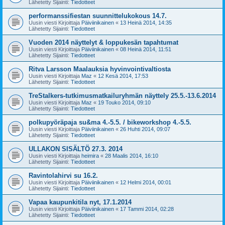
Lähetetty Sijainti:
Tiedotteet
performanssifiestan suunnittelukokous 14.7.
Uusin viesti Kirjoittaja
Päiviinikainen
«
13 Heinä 2014, 14:35
Lähetetty Sijainti:
Tiedotteet
Vuoden 2014 näyttelyt & loppukesän tapahtumat
Uusin viesti Kirjoittaja
Päiviinikainen
«
08 Heinä 2014, 11:51
Lähetetty Sijainti:
Tiedotteet
Ritva Larsson Maalauksia hyvinvointivaltiosta
Uusin viesti Kirjoittaja
Maz
«
12 Kesä 2014, 17:53
Lähetetty Sijainti:
Tiedotteet
TreStalkers-tutkimusmatkailuryhmän näyttely 25.5.-13.6.2014
Uusin viesti Kirjoittaja
Maz
«
19 Touko 2014, 09:10
Lähetetty Sijainti:
Tiedotteet
polkupyöräpaja su&ma 4.-5.5. / bikeworkshop 4.-5.5.
Uusin viesti Kirjoittaja
Päiviinikainen
«
26 Huhti 2014, 09:07
Lähetetty Sijainti:
Tiedotteet
ULLAKON SISÄLTÖ 27.3. 2014
Uusin viesti Kirjoittaja
heimira
«
28 Maalis 2014, 16:10
Lähetetty Sijainti:
Tiedotteet
Ravintolahirvi su 16.2.
Uusin viesti Kirjoittaja
Päiviinikainen
«
12 Helmi 2014, 00:01
Lähetetty Sijainti:
Tiedotteet
Vapaa kaupunkitila nyt, 17.1.2014
Uusin viesti Kirjoittaja
Päiviinikainen
«
17 Tammi 2014, 02:28
Lähetetty Sijainti:
Tiedotteet