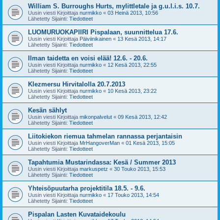
William S. Burroughs Hurts, mylittletale ja g.u.l.i.s. 10.7.
Uusin viesti Kirjoittaja
nurmikko
«
03 Heinä 2013, 10:56
Lähetetty Sijainti:
Tiedotteet
LUOMURUOKAPIIRI Pispalaan, suunnittelua 17.6.
Uusin viesti Kirjoittaja
Päiviinikainen
«
13 Kesä 2013, 14:17
Lähetetty Sijainti:
Tiedotteet
Ilman taidetta en voisi elää! 12.6. - 20.6.
Uusin viesti Kirjoittaja
nurmikko
«
12 Kesä 2013, 22:55
Lähetetty Sijainti:
Tiedotteet
Klezmersu Hirvitalolla 20.7.2013
Uusin viesti Kirjoittaja
nurmikko
«
10 Kesä 2013, 23:22
Lähetetty Sijainti:
Tiedotteet
Kesän sählyt
Uusin viesti Kirjoittaja
mikonpalvelut
«
09 Kesä 2013, 12:42
Lähetetty Sijainti:
Tiedotteet
Liitokiekon riemua tahmelan rannassa perjantaisin
Uusin viesti Kirjoittaja
MrHangoverMan
«
01 Kesä 2013, 15:05
Lähetetty Sijainti:
Tiedotteet
Tapahtumia Mustarindassa: Kesä / Summer 2013
Uusin viesti Kirjoittaja
markuspetz
«
30 Touko 2013, 15:53
Lähetetty Sijainti:
Tiedotteet
Yhteisöpuutarha projektitila 18.5. - 9.6.
Uusin viesti Kirjoittaja
nurmikko
«
17 Touko 2013, 14:54
Lähetetty Sijainti:
Tiedotteet
Pispalan Lasten Kuvataidekoulu