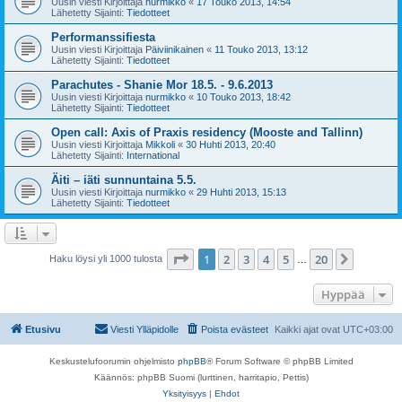
Uusin viesti Kirjoittaja
nurmikko
«
17 Touko 2013, 14:54
Lähetetty Sijainti:
Tiedotteet
Performanssifiesta
Uusin viesti Kirjoittaja
Päiviinikainen
«
11 Touko 2013, 13:12
Lähetetty Sijainti:
Tiedotteet
Parachutes - Shanie Mor 18.5. - 9.6.2013
Uusin viesti Kirjoittaja
nurmikko
«
10 Touko 2013, 18:42
Lähetetty Sijainti:
Tiedotteet
Open call: Axis of Praxis residency (Mooste and Tallinn)
Uusin viesti Kirjoittaja
Mikkoli
«
30 Huhti 2013, 20:40
Lähetetty Sijainti:
International
Äiti – iäti sunnuntaina 5.5.
Uusin viesti Kirjoittaja
nurmikko
«
29 Huhti 2013, 15:13
Lähetetty Sijainti:
Tiedotteet
Sivu
1
/
20
1
2
3
4
5
20
Seuraa
Haku löysi yli 1000 tulosta
…
Hyppää
Etusivu
Viesti Ylläpidolle
Poista evästeet
Kaikki ajat ovat
UTC+03:00
Keskustelufoorumin ohjelmisto
phpBB
® Forum Software © phpBB Limited
Käännös: phpBB Suomi (lurttinen, harritapio, Pettis)
Yksityisyys
|
Ehdot