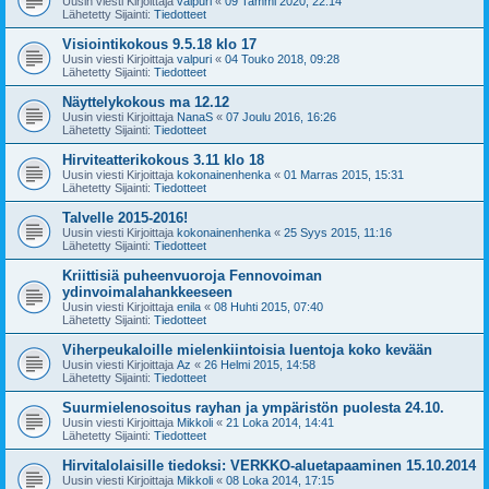
Uusin viesti Kirjoittaja
valpuri
«
09 Tammi 2020, 22:14
Lähetetty Sijainti:
Tiedotteet
Visiointikokous 9.5.18 klo 17
Uusin viesti Kirjoittaja
valpuri
«
04 Touko 2018, 09:28
Lähetetty Sijainti:
Tiedotteet
Näyttelykokous ma 12.12
Uusin viesti Kirjoittaja
NanaS
«
07 Joulu 2016, 16:26
Lähetetty Sijainti:
Tiedotteet
Hirviteatterikokous 3.11 klo 18
Uusin viesti Kirjoittaja
kokonainenhenka
«
01 Marras 2015, 15:31
Lähetetty Sijainti:
Tiedotteet
Talvelle 2015-2016!
Uusin viesti Kirjoittaja
kokonainenhenka
«
25 Syys 2015, 11:16
Lähetetty Sijainti:
Tiedotteet
Kriittisiä puheenvuoroja Fennovoiman
ydinvoimalahankkeeseen
Uusin viesti Kirjoittaja
enila
«
08 Huhti 2015, 07:40
Lähetetty Sijainti:
Tiedotteet
Viherpeukaloille mielenkiintoisia luentoja koko kevään
Uusin viesti Kirjoittaja
Az
«
26 Helmi 2015, 14:58
Lähetetty Sijainti:
Tiedotteet
Suurmielenosoitus rayhan ja ympäristön puolesta 24.10.
Uusin viesti Kirjoittaja
Mikkoli
«
21 Loka 2014, 14:41
Lähetetty Sijainti:
Tiedotteet
Hirvitalolaisille tiedoksi: VERKKO-aluetapaaminen 15.10.2014
Uusin viesti Kirjoittaja
Mikkoli
«
08 Loka 2014, 17:15