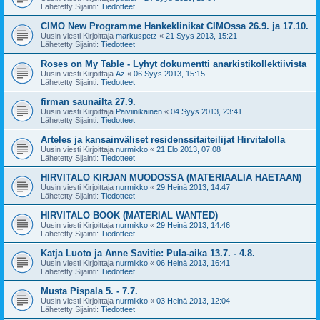
Lähetetty Sijainti:
Tiedotteet
CIMO New Programme Hankeklinikat CIMOssa 26.9. ja 17.10.
Uusin viesti Kirjoittaja
markuspetz
«
21 Syys 2013, 15:21
Lähetetty Sijainti:
Tiedotteet
Roses on My Table - Lyhyt dokumentti anarkistikollektiivista
Uusin viesti Kirjoittaja
Az
«
06 Syys 2013, 15:15
Lähetetty Sijainti:
Tiedotteet
firman saunailta 27.9.
Uusin viesti Kirjoittaja
Päiviinikainen
«
04 Syys 2013, 23:41
Lähetetty Sijainti:
Tiedotteet
Arteles ja kansainväliset residenssitaiteilijat Hirvitalolla
Uusin viesti Kirjoittaja
nurmikko
«
21 Elo 2013, 07:08
Lähetetty Sijainti:
Tiedotteet
HIRVITALO KIRJAN MUODOSSA (MATERIAALIA HAETAAN)
Uusin viesti Kirjoittaja
nurmikko
«
29 Heinä 2013, 14:47
Lähetetty Sijainti:
Tiedotteet
HIRVITALO BOOK (MATERIAL WANTED)
Uusin viesti Kirjoittaja
nurmikko
«
29 Heinä 2013, 14:46
Lähetetty Sijainti:
Tiedotteet
Katja Luoto ja Anne Savitie: Pula-aika 13.7. - 4.8.
Uusin viesti Kirjoittaja
nurmikko
«
06 Heinä 2013, 16:41
Lähetetty Sijainti:
Tiedotteet
Musta Pispala 5. - 7.7.
Uusin viesti Kirjoittaja
nurmikko
«
03 Heinä 2013, 12:04
Lähetetty Sijainti:
Tiedotteet