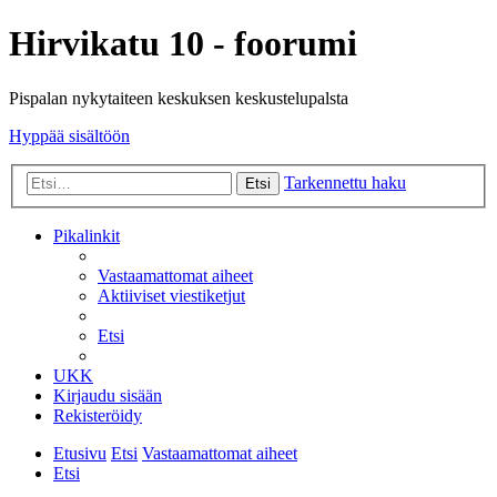
Hirvikatu 10 - foorumi
Pispalan nykytaiteen keskuksen keskustelupalsta
Hyppää sisältöön
Tarkennettu haku
Etsi
Pikalinkit
Vastaamattomat aiheet
Aktiiviset viestiketjut
Etsi
UKK
Kirjaudu sisään
Rekisteröidy
Etusivu
Etsi
Vastaamattomat aiheet
Etsi