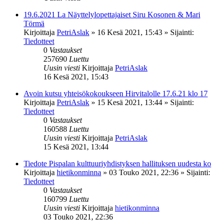
19.6.2021 La Näyttelylopettajaiset Siru Kosonen & Mari
Törmä
Kirjoittaja
PetriAslak
»
16 Kesä 2021, 15:43
» Sijainti:
Tiedotteet
0
Vastaukset
257690
Luettu
Uusin viesti
Kirjoittaja
PetriAslak
16 Kesä 2021, 15:43
Avoin kutsu yhteisökokoukseen Hirvitalolle 17.6.21 klo 17
Kirjoittaja
PetriAslak
»
15 Kesä 2021, 13:44
» Sijainti:
Tiedotteet
0
Vastaukset
160588
Luettu
Uusin viesti
Kirjoittaja
PetriAslak
15 Kesä 2021, 13:44
Tiedote Pispalan kulttuuriyhdistyksen hallituksen uudesta ko
Kirjoittaja
hietikonminna
»
03 Touko 2021, 22:36
» Sijainti:
Tiedotteet
0
Vastaukset
160799
Luettu
Uusin viesti
Kirjoittaja
hietikonminna
03 Touko 2021, 22:36