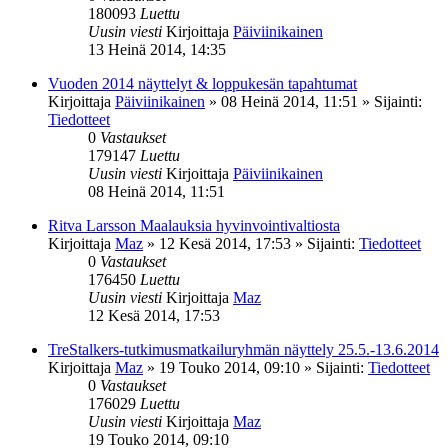
180093
Luettu
Uusin viesti
Kirjoittaja
Päiviinikainen
13 Heinä 2014, 14:35
Vuoden 2014 näyttelyt & loppukesän tapahtumat
Kirjoittaja
Päiviinikainen
»
08 Heinä 2014, 11:51
» Sijainti:
Tiedotteet
0
Vastaukset
179147
Luettu
Uusin viesti
Kirjoittaja
Päiviinikainen
08 Heinä 2014, 11:51
Ritva Larsson Maalauksia hyvinvointivaltiosta
Kirjoittaja
Maz
»
12 Kesä 2014, 17:53
» Sijainti:
Tiedotteet
0
Vastaukset
176450
Luettu
Uusin viesti
Kirjoittaja
Maz
12 Kesä 2014, 17:53
TreStalkers-tutkimusmatkailuryhmän näyttely 25.5.-13.6.2014
Kirjoittaja
Maz
»
19 Touko 2014, 09:10
» Sijainti:
Tiedotteet
0
Vastaukset
176029
Luettu
Uusin viesti
Kirjoittaja
Maz
19 Touko 2014, 09:10