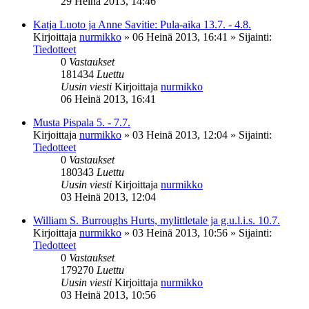
29 Heinä 2013, 14:46
Katja Luoto ja Anne Savitie: Pula-aika 13.7. - 4.8.
Kirjoittaja
nurmikko
»
06 Heinä 2013, 16:41
» Sijainti:
Tiedotteet
0
Vastaukset
181434
Luettu
Uusin viesti
Kirjoittaja
nurmikko
06 Heinä 2013, 16:41
Musta Pispala 5. - 7.7.
Kirjoittaja
nurmikko
»
03 Heinä 2013, 12:04
» Sijainti:
Tiedotteet
0
Vastaukset
180343
Luettu
Uusin viesti
Kirjoittaja
nurmikko
03 Heinä 2013, 12:04
William S. Burroughs Hurts, mylittletale ja g.u.l.i.s. 10.7.
Kirjoittaja
nurmikko
»
03 Heinä 2013, 10:56
» Sijainti:
Tiedotteet
0
Vastaukset
179270
Luettu
Uusin viesti
Kirjoittaja
nurmikko
03 Heinä 2013, 10:56