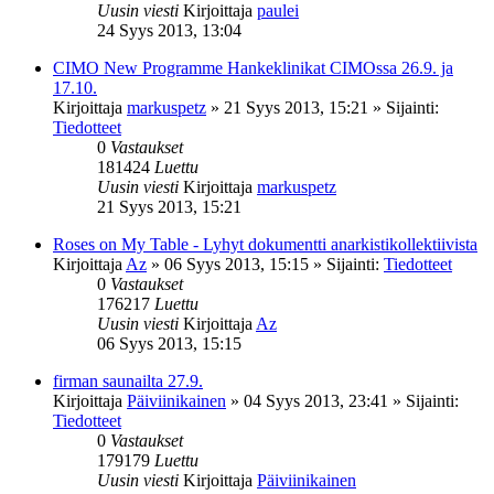
Uusin viesti
Kirjoittaja
paulei
24 Syys 2013, 13:04
CIMO New Programme Hankeklinikat CIMOssa 26.9. ja
17.10.
Kirjoittaja
markuspetz
»
21 Syys 2013, 15:21
» Sijainti:
Tiedotteet
0
Vastaukset
181424
Luettu
Uusin viesti
Kirjoittaja
markuspetz
21 Syys 2013, 15:21
Roses on My Table - Lyhyt dokumentti anarkistikollektiivista
Kirjoittaja
Az
»
06 Syys 2013, 15:15
» Sijainti:
Tiedotteet
0
Vastaukset
176217
Luettu
Uusin viesti
Kirjoittaja
Az
06 Syys 2013, 15:15
firman saunailta 27.9.
Kirjoittaja
Päiviinikainen
»
04 Syys 2013, 23:41
» Sijainti:
Tiedotteet
0
Vastaukset
179179
Luettu
Uusin viesti
Kirjoittaja
Päiviinikainen