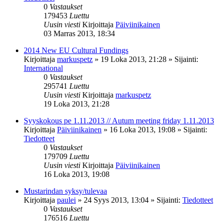
0
Vastaukset
179453
Luettu
Uusin viesti
Kirjoittaja
Päiviinikainen
03 Marras 2013, 18:34
2014 New EU Cultural Fundings
Kirjoittaja
markuspetz
»
19 Loka 2013, 21:28
» Sijainti:
International
0
Vastaukset
295741
Luettu
Uusin viesti
Kirjoittaja
markuspetz
19 Loka 2013, 21:28
Syyskokous pe 1.11.2013 // Autum meeting friday 1.11.2013
Kirjoittaja
Päiviinikainen
»
16 Loka 2013, 19:08
» Sijainti:
Tiedotteet
0
Vastaukset
179709
Luettu
Uusin viesti
Kirjoittaja
Päiviinikainen
16 Loka 2013, 19:08
Mustarindan syksy/tulevaa
Kirjoittaja
paulei
»
24 Syys 2013, 13:04
» Sijainti:
Tiedotteet
0
Vastaukset
176516
Luettu