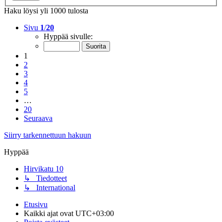
Haku löysi yli 1000 tulosta
Sivu
1
/
20
Hyppää sivulle:
1
2
3
4
5
…
20
Seuraava
Siirry tarkennettuun hakuun
Hyppää
Hirvikatu 10
↳ Tiedotteet
↳ International
Etusivu
Kaikki ajat ovat
UTC+03:00