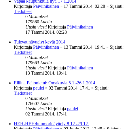
Vapaa kaupunkitila nyt, 17.1.2014
Kirjoittaja
Päiviinikainen
»
17 Tammi 2014, 02:28
» Sijainti:
Tiedotteet
0
Vastaukset
179860
Luettu
Uusin viesti
Kirjoittaja
Päiviinikainen
17 Tammi 2014, 02:28
Tulevat näyttelyt kevät 2014
Kirjoittaja
Päiviinikainen
»
13 Tammi 2014, 19:41
» Sijainti:
Tiedotteet
0
Vastaukset
179663
Luettu
Uusin viesti
Kirjoittaja
Päiviinikainen
13 Tammi 2014, 19:41
Elliina Peltoniemi: Omakuvia 5.1.-26.1.2014
Kirjoittaja
paulei
»
02 Tammi 2014, 17:41
» Sijainti:
Tiedotteet
0
Vastaukset
176607
Luettu
Uusin viesti
Kirjoittaja
paulei
02 Tammi 2014, 17:41
HEH-HEH/huumorinäyttely 8.12.-29.12.
Kirjoittaja
Päiviinikainen
»
03 Joulu 2013, 13:45
» Sijainti: