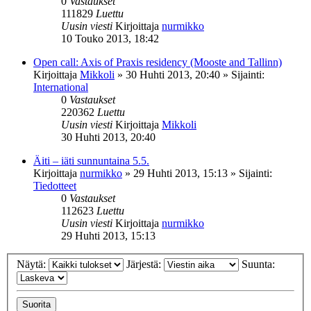
0
Vastaukset
111829
Luettu
Uusin viesti
Kirjoittaja
nurmikko
10 Touko 2013, 18:42
Open call: Axis of Praxis residency (Mooste and Tallinn)
Kirjoittaja
Mikkoli
»
30 Huhti 2013, 20:40
» Sijainti:
International
0
Vastaukset
220362
Luettu
Uusin viesti
Kirjoittaja
Mikkoli
30 Huhti 2013, 20:40
Äiti – iäti sunnuntaina 5.5.
Kirjoittaja
nurmikko
»
29 Huhti 2013, 15:13
» Sijainti:
Tiedotteet
0
Vastaukset
112623
Luettu
Uusin viesti
Kirjoittaja
nurmikko
29 Huhti 2013, 15:13
Näytä:
Järjestä:
Suunta: