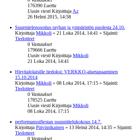
176390
Luettu
Uusin viesti
Kirjoittaja
Az
26 Helmi 2015, 14:58
Suurmielenosoitus rayhan ja ympäristön puolesta 24.10.
Kirjoittaja
Mikkoli
»
21 Loka 2014, 14:41
» Sijainti:
Tiedotteet
0
Vastaukset
179666
Luettu
Uusin viesti
Kirjoittaja
Mikkoli
21 Loka 2014, 14:41
Hirvitalolaisille tiedoksi: VERKKO-aluetapaaminen
15.10.2014
Kirjoittaja
Mikkoli
»
08 Loka 2014, 17:15
» Sijainti:
Tiedotteet
0
Vastaukset
178525
Luettu
Uusin viesti
Kirjoittaja
Mikkoli
08 Loka 2014, 17:15
performanssifiestan suunnittelukokous 14.7.
Kirjoittaja
Päiviinikainen
»
13 Heinä 2014, 14:35
» Sijainti:
Tiedotteet
0
Vastaukset