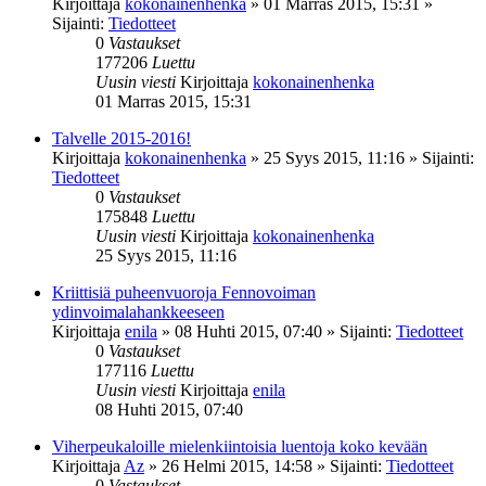
Kirjoittaja
kokonainenhenka
»
01 Marras 2015, 15:31
»
Sijainti:
Tiedotteet
0
Vastaukset
177206
Luettu
Uusin viesti
Kirjoittaja
kokonainenhenka
01 Marras 2015, 15:31
Talvelle 2015-2016!
Kirjoittaja
kokonainenhenka
»
25 Syys 2015, 11:16
» Sijainti:
Tiedotteet
0
Vastaukset
175848
Luettu
Uusin viesti
Kirjoittaja
kokonainenhenka
25 Syys 2015, 11:16
Kriittisiä puheenvuoroja Fennovoiman
ydinvoimalahankkeeseen
Kirjoittaja
enila
»
08 Huhti 2015, 07:40
» Sijainti:
Tiedotteet
0
Vastaukset
177116
Luettu
Uusin viesti
Kirjoittaja
enila
08 Huhti 2015, 07:40
Viherpeukaloille mielenkiintoisia luentoja koko kevään
Kirjoittaja
Az
»
26 Helmi 2015, 14:58
» Sijainti:
Tiedotteet
0
Vastaukset