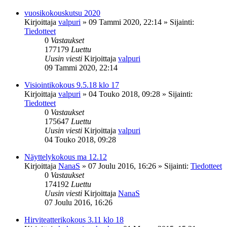
vuosikokouskutsu 2020
Kirjoittaja
valpuri
»
09 Tammi 2020, 22:14
» Sijainti:
Tiedotteet
0
Vastaukset
177179
Luettu
Uusin viesti
Kirjoittaja
valpuri
09 Tammi 2020, 22:14
Visiointikokous 9.5.18 klo 17
Kirjoittaja
valpuri
»
04 Touko 2018, 09:28
» Sijainti:
Tiedotteet
0
Vastaukset
175647
Luettu
Uusin viesti
Kirjoittaja
valpuri
04 Touko 2018, 09:28
Näyttelykokous ma 12.12
Kirjoittaja
NanaS
»
07 Joulu 2016, 16:26
» Sijainti:
Tiedotteet
0
Vastaukset
174192
Luettu
Uusin viesti
Kirjoittaja
NanaS
07 Joulu 2016, 16:26
Hirviteatterikokous 3.11 klo 18