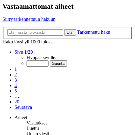
Vastaamattomat aiheet
Siirry tarkennettuun hakuun
Tarkennettu haku
Etsi
Haku löysi yli 1000 tulosta
Sivu
1
/
20
Hyppää sivulle:
1
2
3
4
5
…
20
Seuraava
Aiheet
Vastaukset
Luettu
Uusin viesti