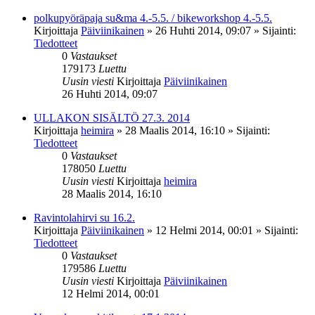
polkupyöräpaja su&ma 4.-5.5. / bikeworkshop 4.-5.5.
Kirjoittaja
Päiviinikainen
»
26 Huhti 2014, 09:07
» Sijainti:
Tiedotteet
0
Vastaukset
179173
Luettu
Uusin viesti
Kirjoittaja
Päiviinikainen
26 Huhti 2014, 09:07
ULLAKON SISÄLTÖ 27.3. 2014
Kirjoittaja
heimira
»
28 Maalis 2014, 16:10
» Sijainti:
Tiedotteet
0
Vastaukset
178050
Luettu
Uusin viesti
Kirjoittaja
heimira
28 Maalis 2014, 16:10
Ravintolahirvi su 16.2.
Kirjoittaja
Päiviinikainen
»
12 Helmi 2014, 00:01
» Sijainti:
Tiedotteet
0
Vastaukset
179586
Luettu
Uusin viesti
Kirjoittaja
Päiviinikainen
12 Helmi 2014, 00:01