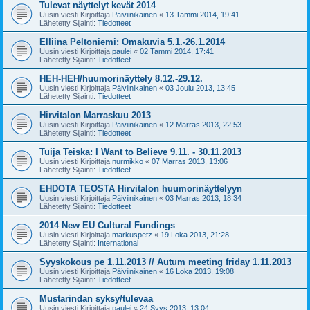
Tulevat näyttelyt kevät 2014
Uusin viesti Kirjoittaja
Päiviinikainen
«
13 Tammi 2014, 19:41
Lähetetty Sijainti:
Tiedotteet
Elliina Peltoniemi: Omakuvia 5.1.-26.1.2014
Uusin viesti Kirjoittaja
paulei
«
02 Tammi 2014, 17:41
Lähetetty Sijainti:
Tiedotteet
HEH-HEH/huumorinäyttely 8.12.-29.12.
Uusin viesti Kirjoittaja
Päiviinikainen
«
03 Joulu 2013, 13:45
Lähetetty Sijainti:
Tiedotteet
Hirvitalon Marraskuu 2013
Uusin viesti Kirjoittaja
Päiviinikainen
«
12 Marras 2013, 22:53
Lähetetty Sijainti:
Tiedotteet
Tuija Teiska: I Want to Believe 9.11. - 30.11.2013
Uusin viesti Kirjoittaja
nurmikko
«
07 Marras 2013, 13:06
Lähetetty Sijainti:
Tiedotteet
EHDOTA TEOSTA Hirvitalon huumorinäyttelyyn
Uusin viesti Kirjoittaja
Päiviinikainen
«
03 Marras 2013, 18:34
Lähetetty Sijainti:
Tiedotteet
2014 New EU Cultural Fundings
Uusin viesti Kirjoittaja
markuspetz
«
19 Loka 2013, 21:28
Lähetetty Sijainti:
International
Syyskokous pe 1.11.2013 // Autum meeting friday 1.11.2013
Uusin viesti Kirjoittaja
Päiviinikainen
«
16 Loka 2013, 19:08
Lähetetty Sijainti:
Tiedotteet
Mustarindan syksy/tulevaa
Uusin viesti Kirjoittaja
paulei
«
24 Syys 2013, 13:04