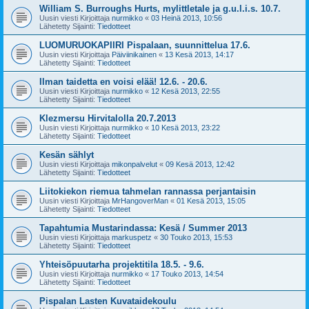
William S. Burroughs Hurts, mylittletale ja g.u.l.i.s. 10.7.
Uusin viesti Kirjoittaja
nurmikko
«
03 Heinä 2013, 10:56
Lähetetty Sijainti:
Tiedotteet
LUOMURUOKAPIIRI Pispalaan, suunnittelua 17.6.
Uusin viesti Kirjoittaja
Päiviinikainen
«
13 Kesä 2013, 14:17
Lähetetty Sijainti:
Tiedotteet
Ilman taidetta en voisi elää! 12.6. - 20.6.
Uusin viesti Kirjoittaja
nurmikko
«
12 Kesä 2013, 22:55
Lähetetty Sijainti:
Tiedotteet
Klezmersu Hirvitalolla 20.7.2013
Uusin viesti Kirjoittaja
nurmikko
«
10 Kesä 2013, 23:22
Lähetetty Sijainti:
Tiedotteet
Kesän sählyt
Uusin viesti Kirjoittaja
mikonpalvelut
«
09 Kesä 2013, 12:42
Lähetetty Sijainti:
Tiedotteet
Liitokiekon riemua tahmelan rannassa perjantaisin
Uusin viesti Kirjoittaja
MrHangoverMan
«
01 Kesä 2013, 15:05
Lähetetty Sijainti:
Tiedotteet
Tapahtumia Mustarindassa: Kesä / Summer 2013
Uusin viesti Kirjoittaja
markuspetz
«
30 Touko 2013, 15:53
Lähetetty Sijainti:
Tiedotteet
Yhteisöpuutarha projektitila 18.5. - 9.6.
Uusin viesti Kirjoittaja
nurmikko
«
17 Touko 2013, 14:54
Lähetetty Sijainti:
Tiedotteet
Pispalan Lasten Kuvataidekoulu