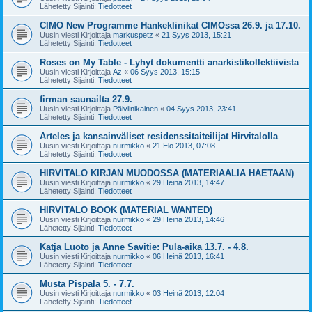
Lähetetty Sijainti:
Tiedotteet
CIMO New Programme Hankeklinikat CIMOssa 26.9. ja 17.10.
Uusin viesti Kirjoittaja
markuspetz
«
21 Syys 2013, 15:21
Lähetetty Sijainti:
Tiedotteet
Roses on My Table - Lyhyt dokumentti anarkistikollektiivista
Uusin viesti Kirjoittaja
Az
«
06 Syys 2013, 15:15
Lähetetty Sijainti:
Tiedotteet
firman saunailta 27.9.
Uusin viesti Kirjoittaja
Päiviinikainen
«
04 Syys 2013, 23:41
Lähetetty Sijainti:
Tiedotteet
Arteles ja kansainväliset residenssitaiteilijat Hirvitalolla
Uusin viesti Kirjoittaja
nurmikko
«
21 Elo 2013, 07:08
Lähetetty Sijainti:
Tiedotteet
HIRVITALO KIRJAN MUODOSSA (MATERIAALIA HAETAAN)
Uusin viesti Kirjoittaja
nurmikko
«
29 Heinä 2013, 14:47
Lähetetty Sijainti:
Tiedotteet
HIRVITALO BOOK (MATERIAL WANTED)
Uusin viesti Kirjoittaja
nurmikko
«
29 Heinä 2013, 14:46
Lähetetty Sijainti:
Tiedotteet
Katja Luoto ja Anne Savitie: Pula-aika 13.7. - 4.8.
Uusin viesti Kirjoittaja
nurmikko
«
06 Heinä 2013, 16:41
Lähetetty Sijainti:
Tiedotteet
Musta Pispala 5. - 7.7.
Uusin viesti Kirjoittaja
nurmikko
«
03 Heinä 2013, 12:04
Lähetetty Sijainti:
Tiedotteet