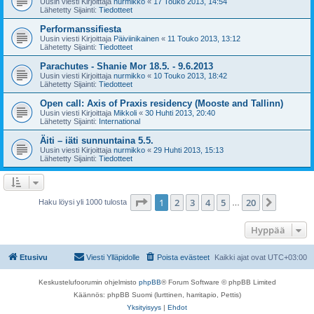
Uusin viesti Kirjoittaja
nurmikko
«
17 Touko 2013, 14:54
Lähetetty Sijainti:
Tiedotteet
Performanssifiesta
Uusin viesti Kirjoittaja
Päiviinikainen
«
11 Touko 2013, 13:12
Lähetetty Sijainti:
Tiedotteet
Parachutes - Shanie Mor 18.5. - 9.6.2013
Uusin viesti Kirjoittaja
nurmikko
«
10 Touko 2013, 18:42
Lähetetty Sijainti:
Tiedotteet
Open call: Axis of Praxis residency (Mooste and Tallinn)
Uusin viesti Kirjoittaja
Mikkoli
«
30 Huhti 2013, 20:40
Lähetetty Sijainti:
International
Äiti – iäti sunnuntaina 5.5.
Uusin viesti Kirjoittaja
nurmikko
«
29 Huhti 2013, 15:13
Lähetetty Sijainti:
Tiedotteet
Sivu
1
/
20
1
2
3
4
5
20
Seuraa
Haku löysi yli 1000 tulosta
…
Hyppää
Etusivu
Viesti Ylläpidolle
Poista evästeet
Kaikki ajat ovat
UTC+03:00
Keskustelufoorumin ohjelmisto
phpBB
® Forum Software © phpBB Limited
Käännös: phpBB Suomi (lurttinen, harritapio, Pettis)
Yksityisyys
|
Ehdot