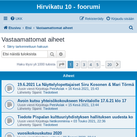
Hirvikatu 10 - foorumi
UKK
Rekisteröidy
Kirjaudu sisään
E
Etusivu
Etsi
Vastaamattomat aiheet
t
Vastaamattomat aiheet
s
Siirry tarkennettuun hakuun
i
Etsi
Tarkennettu haku
Sivu
1
/
20
1
2
3
4
5
20
Seuraa
Haku löysi yli 1000 tulosta
…
Aiheet
19.6.2021 La Näyttelylopettajaiset Siru Kosonen & Mari Törmä
Uusin viesti Kirjoittaja
PetriAslak
«
16 Kesä 2021, 15:43
Lähetetty Sijainti:
Tiedotteet
Avoin kutsu yhteisökokoukseen Hirvitalolle 17.6.21 klo 17
Uusin viesti Kirjoittaja
PetriAslak
«
15 Kesä 2021, 13:44
Lähetetty Sijainti:
Tiedotteet
Tiedote Pispalan kulttuuriyhdistyksen hallituksen uudesta ko
Uusin viesti Kirjoittaja
hietikonminna
«
03 Touko 2021, 22:36
Lähetetty Sijainti:
Tiedotteet
vuosikokouskutsu 2020