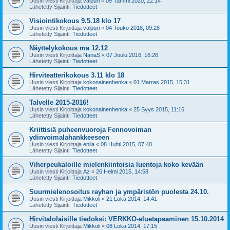
Uusin viesti Kirjoittaja
valpuri
«
09 Tammi 2020, 22:14
Lähetetty Sijainti:
Tiedotteet
Visiointikokous 9.5.18 klo 17
Uusin viesti Kirjoittaja
valpuri
«
04 Touko 2018, 09:28
Lähetetty Sijainti:
Tiedotteet
Näyttelykokous ma 12.12
Uusin viesti Kirjoittaja
NanaS
«
07 Joulu 2016, 16:26
Lähetetty Sijainti:
Tiedotteet
Hirviteatterikokous 3.11 klo 18
Uusin viesti Kirjoittaja
kokonainenhenka
«
01 Marras 2015, 15:31
Lähetetty Sijainti:
Tiedotteet
Talvelle 2015-2016!
Uusin viesti Kirjoittaja
kokonainenhenka
«
25 Syys 2015, 11:16
Lähetetty Sijainti:
Tiedotteet
Kriittisiä puheenvuoroja Fennovoiman
ydinvoimalahankkeeseen
Uusin viesti Kirjoittaja
enila
«
08 Huhti 2015, 07:40
Lähetetty Sijainti:
Tiedotteet
Viherpeukaloille mielenkiintoisia luentoja koko kevään
Uusin viesti Kirjoittaja
Az
«
26 Helmi 2015, 14:58
Lähetetty Sijainti:
Tiedotteet
Suurmielenosoitus rayhan ja ympäristön puolesta 24.10.
Uusin viesti Kirjoittaja
Mikkoli
«
21 Loka 2014, 14:41
Lähetetty Sijainti:
Tiedotteet
Hirvitalolaisille tiedoksi: VERKKO-aluetapaaminen 15.10.2014
Uusin viesti Kirjoittaja
Mikkoli
«
08 Loka 2014, 17:15