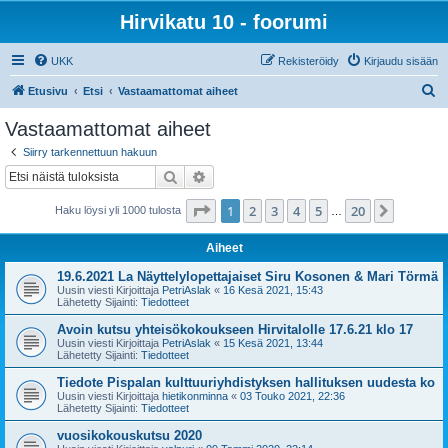
Hirvikatu 10 - foorumi
UKK
Rekisteröidy
Kirjaudu sisään
E
Etusivu
Etsi
Vastaamattomat aiheet
t
Vastaamattomat aiheet
s
Siirry tarkennettuun hakuun
i
Etsi
Tarkennettu haku
Sivu
1
/
20
1
2
3
4
5
20
Seuraa
Haku löysi yli 1000 tulosta
…
Aiheet
19.6.2021 La Näyttelylopettajaiset Siru Kosonen & Mari Törmä
Uusin viesti Kirjoittaja
PetriAslak
«
16 Kesä 2021, 15:43
Lähetetty Sijainti:
Tiedotteet
Avoin kutsu yhteisökokoukseen Hirvitalolle 17.6.21 klo 17
Uusin viesti Kirjoittaja
PetriAslak
«
15 Kesä 2021, 13:44
Lähetetty Sijainti:
Tiedotteet
Tiedote Pispalan kulttuuriyhdistyksen hallituksen uudesta ko
Uusin viesti Kirjoittaja
hietikonminna
«
03 Touko 2021, 22:36
Lähetetty Sijainti:
Tiedotteet
vuosikokouskutsu 2020