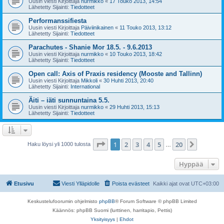
Uusin viesti Kirjoittaja
nurmikko
«
17 Touko 2013, 14:54
Lähetetty Sijainti:
Tiedotteet
Performanssifiesta
Uusin viesti Kirjoittaja
Päiviinikainen
«
11 Touko 2013, 13:12
Lähetetty Sijainti:
Tiedotteet
Parachutes - Shanie Mor 18.5. - 9.6.2013
Uusin viesti Kirjoittaja
nurmikko
«
10 Touko 2013, 18:42
Lähetetty Sijainti:
Tiedotteet
Open call: Axis of Praxis residency (Mooste and Tallinn)
Uusin viesti Kirjoittaja
Mikkoli
«
30 Huhti 2013, 20:40
Lähetetty Sijainti:
International
Äiti – iäti sunnuntaina 5.5.
Uusin viesti Kirjoittaja
nurmikko
«
29 Huhti 2013, 15:13
Lähetetty Sijainti:
Tiedotteet
Sivu
1
/
20
1
2
3
4
5
20
Seuraa
Haku löysi yli 1000 tulosta
…
Hyppää
Etusivu
Viesti Ylläpidolle
Poista evästeet
Kaikki ajat ovat
UTC+03:00
Keskustelufoorumin ohjelmisto
phpBB
® Forum Software © phpBB Limited
Käännös: phpBB Suomi (lurttinen, harritapio, Pettis)
Yksityisyys
|
Ehdot