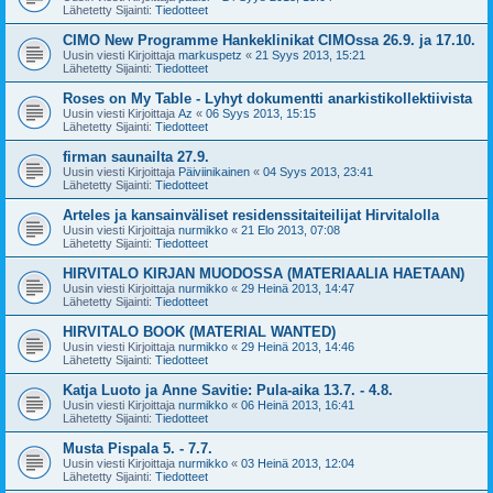
Lähetetty Sijainti:
Tiedotteet
CIMO New Programme Hankeklinikat CIMOssa 26.9. ja 17.10.
Uusin viesti Kirjoittaja
markuspetz
«
21 Syys 2013, 15:21
Lähetetty Sijainti:
Tiedotteet
Roses on My Table - Lyhyt dokumentti anarkistikollektiivista
Uusin viesti Kirjoittaja
Az
«
06 Syys 2013, 15:15
Lähetetty Sijainti:
Tiedotteet
firman saunailta 27.9.
Uusin viesti Kirjoittaja
Päiviinikainen
«
04 Syys 2013, 23:41
Lähetetty Sijainti:
Tiedotteet
Arteles ja kansainväliset residenssitaiteilijat Hirvitalolla
Uusin viesti Kirjoittaja
nurmikko
«
21 Elo 2013, 07:08
Lähetetty Sijainti:
Tiedotteet
HIRVITALO KIRJAN MUODOSSA (MATERIAALIA HAETAAN)
Uusin viesti Kirjoittaja
nurmikko
«
29 Heinä 2013, 14:47
Lähetetty Sijainti:
Tiedotteet
HIRVITALO BOOK (MATERIAL WANTED)
Uusin viesti Kirjoittaja
nurmikko
«
29 Heinä 2013, 14:46
Lähetetty Sijainti:
Tiedotteet
Katja Luoto ja Anne Savitie: Pula-aika 13.7. - 4.8.
Uusin viesti Kirjoittaja
nurmikko
«
06 Heinä 2013, 16:41
Lähetetty Sijainti:
Tiedotteet
Musta Pispala 5. - 7.7.
Uusin viesti Kirjoittaja
nurmikko
«
03 Heinä 2013, 12:04
Lähetetty Sijainti:
Tiedotteet