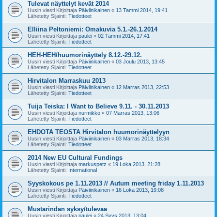
Tulevat näyttelyt kevät 2014
Uusin viesti Kirjoittaja
Päiviinikainen
«
13 Tammi 2014, 19:41
Lähetetty Sijainti:
Tiedotteet
Elliina Peltoniemi: Omakuvia 5.1.-26.1.2014
Uusin viesti Kirjoittaja
paulei
«
02 Tammi 2014, 17:41
Lähetetty Sijainti:
Tiedotteet
HEH-HEH/huumorinäyttely 8.12.-29.12.
Uusin viesti Kirjoittaja
Päiviinikainen
«
03 Joulu 2013, 13:45
Lähetetty Sijainti:
Tiedotteet
Hirvitalon Marraskuu 2013
Uusin viesti Kirjoittaja
Päiviinikainen
«
12 Marras 2013, 22:53
Lähetetty Sijainti:
Tiedotteet
Tuija Teiska: I Want to Believe 9.11. - 30.11.2013
Uusin viesti Kirjoittaja
nurmikko
«
07 Marras 2013, 13:06
Lähetetty Sijainti:
Tiedotteet
EHDOTA TEOSTA Hirvitalon huumorinäyttelyyn
Uusin viesti Kirjoittaja
Päiviinikainen
«
03 Marras 2013, 18:34
Lähetetty Sijainti:
Tiedotteet
2014 New EU Cultural Fundings
Uusin viesti Kirjoittaja
markuspetz
«
19 Loka 2013, 21:28
Lähetetty Sijainti:
International
Syyskokous pe 1.11.2013 // Autum meeting friday 1.11.2013
Uusin viesti Kirjoittaja
Päiviinikainen
«
16 Loka 2013, 19:08
Lähetetty Sijainti:
Tiedotteet
Mustarindan syksy/tulevaa
Uusin viesti Kirjoittaja
paulei
«
24 Syys 2013, 13:04