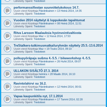
Lähetetty Sijainti:
Tiedotteet
performanssifiestan suunnittelukokous 14.7.
Uusin viesti Kirjoittaja
Päiviinikainen
«
13 Heinä 2014, 14:35
Lähetetty Sijainti:
Tiedotteet
Vuoden 2014 näyttelyt & loppukesän tapahtumat
Uusin viesti Kirjoittaja
Päiviinikainen
«
08 Heinä 2014, 11:51
Lähetetty Sijainti:
Tiedotteet
Ritva Larsson Maalauksia hyvinvointivaltiosta
Uusin viesti Kirjoittaja
Maz
«
12 Kesä 2014, 17:53
Lähetetty Sijainti:
Tiedotteet
TreStalkers-tutkimusmatkailuryhmän näyttely 25.5.-13.6.2014
Uusin viesti Kirjoittaja
Maz
«
19 Touko 2014, 09:10
Lähetetty Sijainti:
Tiedotteet
polkupyöräpaja su&ma 4.-5.5. / bikeworkshop 4.-5.5.
Uusin viesti Kirjoittaja
Päiviinikainen
«
26 Huhti 2014, 09:07
Lähetetty Sijainti:
Tiedotteet
ULLAKON SISÄLTÖ 27.3. 2014
Uusin viesti Kirjoittaja
heimira
«
28 Maalis 2014, 16:10
Lähetetty Sijainti:
Tiedotteet
Ravintolahirvi su 16.2.
Uusin viesti Kirjoittaja
Päiviinikainen
«
12 Helmi 2014, 00:01
Lähetetty Sijainti:
Tiedotteet
Vapaa kaupunkitila nyt, 17.1.2014
Uusin viesti Kirjoittaja
Päiviinikainen
«
17 Tammi 2014, 02:28
Lähetetty Sijainti:
Tiedotteet