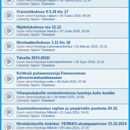
Uusin viesti Kirjoittaja
valpuri
«
09 Tammi 2020, 22:14
Lähetetty Sijainti:
Tiedotteet
Visiointikokous 9.5.18 klo 17
Uusin viesti Kirjoittaja
valpuri
«
04 Touko 2018, 09:28
Lähetetty Sijainti:
Tiedotteet
Näyttelykokous ma 12.12
Uusin viesti Kirjoittaja
NanaS
«
07 Joulu 2016, 16:26
Lähetetty Sijainti:
Tiedotteet
Hirviteatterikokous 3.11 klo 18
Uusin viesti Kirjoittaja
kokonainenhenka
«
01 Marras 2015, 15:31
Lähetetty Sijainti:
Tiedotteet
Talvelle 2015-2016!
Uusin viesti Kirjoittaja
kokonainenhenka
«
25 Syys 2015, 11:16
Lähetetty Sijainti:
Tiedotteet
Kriittisiä puheenvuoroja Fennovoiman
ydinvoimalahankkeeseen
Uusin viesti Kirjoittaja
enila
«
08 Huhti 2015, 07:40
Lähetetty Sijainti:
Tiedotteet
Viherpeukaloille mielenkiintoisia luentoja koko kevään
Uusin viesti Kirjoittaja
Az
«
26 Helmi 2015, 14:58
Lähetetty Sijainti:
Tiedotteet
Suurmielenosoitus rayhan ja ympäristön puolesta 24.10.
Uusin viesti Kirjoittaja
Mikkoli
«
21 Loka 2014, 14:41
Lähetetty Sijainti:
Tiedotteet
Hirvitalolaisille tiedoksi: VERKKO-aluetapaaminen 15.10.2014
Uusin viesti Kirjoittaja
Mikkoli
«
08 Loka 2014, 17:15