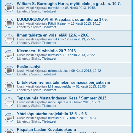
William S. Burroughs Hurts, mylittletale ja g.u.l.i.s. 10.7.
Uusin viesti Kirjoittaja
nurmikko
«
03 Heinä 2013, 10:56
Lähetetty Sijainti:
Tiedotteet
LUOMURUOKAPIIRI Pispalaan, suunnittelua 17.6.
Uusin viesti Kirjoittaja
Päiviinikainen
«
13 Kesä 2013, 14:17
Lähetetty Sijainti:
Tiedotteet
Ilman taidetta en voisi elää! 12.6. - 20.6.
Uusin viesti Kirjoittaja
nurmikko
«
12 Kesä 2013, 22:55
Lähetetty Sijainti:
Tiedotteet
Klezmersu Hirvitalolla 20.7.2013
Uusin viesti Kirjoittaja
nurmikko
«
10 Kesä 2013, 23:22
Lähetetty Sijainti:
Tiedotteet
Kesän sählyt
Uusin viesti Kirjoittaja
mikonpalvelut
«
09 Kesä 2013, 12:42
Lähetetty Sijainti:
Tiedotteet
Liitokiekon riemua tahmelan rannassa perjantaisin
Uusin viesti Kirjoittaja
MrHangoverMan
«
01 Kesä 2013, 15:05
Lähetetty Sijainti:
Tiedotteet
Tapahtumia Mustarindassa: Kesä / Summer 2013
Uusin viesti Kirjoittaja
markuspetz
«
30 Touko 2013, 15:53
Lähetetty Sijainti:
Tiedotteet
Yhteisöpuutarha projektitila 18.5. - 9.6.
Uusin viesti Kirjoittaja
nurmikko
«
17 Touko 2013, 14:54
Lähetetty Sijainti:
Tiedotteet
Pispalan Lasten Kuvataidekoulu