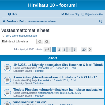
Hirvikatu 10 - foorumi
UKK
Rekisteröidy
Kirjaudu sisään
E
Etusivu
Etsi
Vastaamattomat aiheet
t
Vastaamattomat aiheet
s
Siirry tarkennettuun hakuun
i
Etsi
Tarkennettu haku
Sivu
1
/
20
1
2
3
4
5
20
Seuraa
Haku löysi yli 1000 tulosta
…
Aiheet
19.6.2021 La Näyttelylopettajaiset Siru Kosonen & Mari Törmä
Uusin viesti Kirjoittaja
PetriAslak
«
16 Kesä 2021, 15:43
Lähetetty Sijainti:
Tiedotteet
Avoin kutsu yhteisökokoukseen Hirvitalolle 17.6.21 klo 17
Uusin viesti Kirjoittaja
PetriAslak
«
15 Kesä 2021, 13:44
Lähetetty Sijainti:
Tiedotteet
Tiedote Pispalan kulttuuriyhdistyksen hallituksen uudesta ko
Uusin viesti Kirjoittaja
hietikonminna
«
03 Touko 2021, 22:36
Lähetetty Sijainti:
Tiedotteet
vuosikokouskutsu 2020