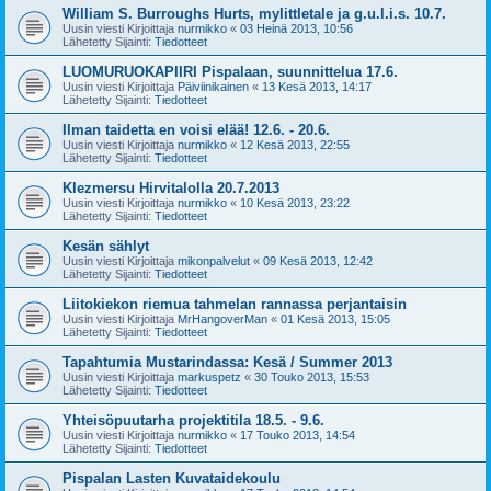
William S. Burroughs Hurts, mylittletale ja g.u.l.i.s. 10.7.
Uusin viesti Kirjoittaja
nurmikko
«
03 Heinä 2013, 10:56
Lähetetty Sijainti:
Tiedotteet
LUOMURUOKAPIIRI Pispalaan, suunnittelua 17.6.
Uusin viesti Kirjoittaja
Päiviinikainen
«
13 Kesä 2013, 14:17
Lähetetty Sijainti:
Tiedotteet
Ilman taidetta en voisi elää! 12.6. - 20.6.
Uusin viesti Kirjoittaja
nurmikko
«
12 Kesä 2013, 22:55
Lähetetty Sijainti:
Tiedotteet
Klezmersu Hirvitalolla 20.7.2013
Uusin viesti Kirjoittaja
nurmikko
«
10 Kesä 2013, 23:22
Lähetetty Sijainti:
Tiedotteet
Kesän sählyt
Uusin viesti Kirjoittaja
mikonpalvelut
«
09 Kesä 2013, 12:42
Lähetetty Sijainti:
Tiedotteet
Liitokiekon riemua tahmelan rannassa perjantaisin
Uusin viesti Kirjoittaja
MrHangoverMan
«
01 Kesä 2013, 15:05
Lähetetty Sijainti:
Tiedotteet
Tapahtumia Mustarindassa: Kesä / Summer 2013
Uusin viesti Kirjoittaja
markuspetz
«
30 Touko 2013, 15:53
Lähetetty Sijainti:
Tiedotteet
Yhteisöpuutarha projektitila 18.5. - 9.6.
Uusin viesti Kirjoittaja
nurmikko
«
17 Touko 2013, 14:54
Lähetetty Sijainti:
Tiedotteet
Pispalan Lasten Kuvataidekoulu