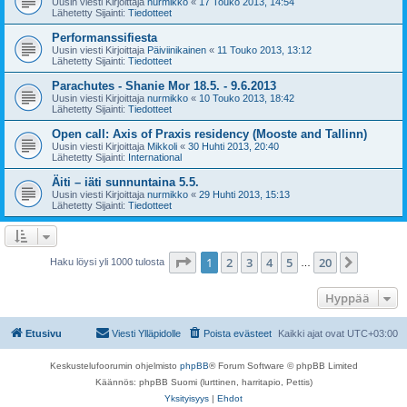
Uusin viesti Kirjoittaja
nurmikko
«
17 Touko 2013, 14:54
Lähetetty Sijainti:
Tiedotteet
Performanssifiesta
Uusin viesti Kirjoittaja
Päiviinikainen
«
11 Touko 2013, 13:12
Lähetetty Sijainti:
Tiedotteet
Parachutes - Shanie Mor 18.5. - 9.6.2013
Uusin viesti Kirjoittaja
nurmikko
«
10 Touko 2013, 18:42
Lähetetty Sijainti:
Tiedotteet
Open call: Axis of Praxis residency (Mooste and Tallinn)
Uusin viesti Kirjoittaja
Mikkoli
«
30 Huhti 2013, 20:40
Lähetetty Sijainti:
International
Äiti – iäti sunnuntaina 5.5.
Uusin viesti Kirjoittaja
nurmikko
«
29 Huhti 2013, 15:13
Lähetetty Sijainti:
Tiedotteet
Sivu
1
/
20
1
2
3
4
5
20
Seuraa
Haku löysi yli 1000 tulosta
…
Hyppää
Etusivu
Viesti Ylläpidolle
Poista evästeet
Kaikki ajat ovat
UTC+03:00
Keskustelufoorumin ohjelmisto
phpBB
® Forum Software © phpBB Limited
Käännös: phpBB Suomi (lurttinen, harritapio, Pettis)
Yksityisyys
|
Ehdot