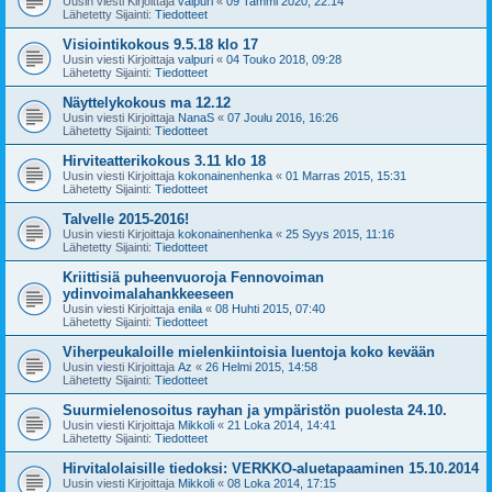
Uusin viesti Kirjoittaja
valpuri
«
09 Tammi 2020, 22:14
Lähetetty Sijainti:
Tiedotteet
Visiointikokous 9.5.18 klo 17
Uusin viesti Kirjoittaja
valpuri
«
04 Touko 2018, 09:28
Lähetetty Sijainti:
Tiedotteet
Näyttelykokous ma 12.12
Uusin viesti Kirjoittaja
NanaS
«
07 Joulu 2016, 16:26
Lähetetty Sijainti:
Tiedotteet
Hirviteatterikokous 3.11 klo 18
Uusin viesti Kirjoittaja
kokonainenhenka
«
01 Marras 2015, 15:31
Lähetetty Sijainti:
Tiedotteet
Talvelle 2015-2016!
Uusin viesti Kirjoittaja
kokonainenhenka
«
25 Syys 2015, 11:16
Lähetetty Sijainti:
Tiedotteet
Kriittisiä puheenvuoroja Fennovoiman
ydinvoimalahankkeeseen
Uusin viesti Kirjoittaja
enila
«
08 Huhti 2015, 07:40
Lähetetty Sijainti:
Tiedotteet
Viherpeukaloille mielenkiintoisia luentoja koko kevään
Uusin viesti Kirjoittaja
Az
«
26 Helmi 2015, 14:58
Lähetetty Sijainti:
Tiedotteet
Suurmielenosoitus rayhan ja ympäristön puolesta 24.10.
Uusin viesti Kirjoittaja
Mikkoli
«
21 Loka 2014, 14:41
Lähetetty Sijainti:
Tiedotteet
Hirvitalolaisille tiedoksi: VERKKO-aluetapaaminen 15.10.2014
Uusin viesti Kirjoittaja
Mikkoli
«
08 Loka 2014, 17:15