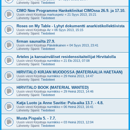
Lähetetty Sijainti:
Tiedotteet
CIMO New Programme Hankeklinikat CIMOssa 26.9. ja 17.10.
Uusin viesti Kirjoittaja
markuspetz
«
21 Syys 2013, 15:21
Lähetetty Sijainti:
Tiedotteet
Roses on My Table - Lyhyt dokumentti anarkistikollektiivista
Uusin viesti Kirjoittaja
Az
«
06 Syys 2013, 15:15
Lähetetty Sijainti:
Tiedotteet
firman saunailta 27.9.
Uusin viesti Kirjoittaja
Päiviinikainen
«
04 Syys 2013, 23:41
Lähetetty Sijainti:
Tiedotteet
Arteles ja kansainväliset residenssitaiteilijat Hirvitalolla
Uusin viesti Kirjoittaja
nurmikko
«
21 Elo 2013, 07:08
Lähetetty Sijainti:
Tiedotteet
HIRVITALO KIRJAN MUODOSSA (MATERIAALIA HAETAAN)
Uusin viesti Kirjoittaja
nurmikko
«
29 Heinä 2013, 14:47
Lähetetty Sijainti:
Tiedotteet
HIRVITALO BOOK (MATERIAL WANTED)
Uusin viesti Kirjoittaja
nurmikko
«
29 Heinä 2013, 14:46
Lähetetty Sijainti:
Tiedotteet
Katja Luoto ja Anne Savitie: Pula-aika 13.7. - 4.8.
Uusin viesti Kirjoittaja
nurmikko
«
06 Heinä 2013, 16:41
Lähetetty Sijainti:
Tiedotteet
Musta Pispala 5. - 7.7.
Uusin viesti Kirjoittaja
nurmikko
«
03 Heinä 2013, 12:04
Lähetetty Sijainti:
Tiedotteet