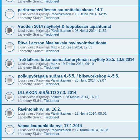
Lähetetty Sijainti:
Tiedotteet
performanssifiestan suunnittelukokous 14.7.
Uusin viesti Kirjoittaja
Päiviinikainen
«
13 Heinä 2014, 14:35
Lähetetty Sijainti:
Tiedotteet
Vuoden 2014 näyttelyt & loppukesän tapahtumat
Uusin viesti Kirjoittaja
Päiviinikainen
«
08 Heinä 2014, 11:51
Lähetetty Sijainti:
Tiedotteet
Ritva Larsson Maalauksia hyvinvointivaltiosta
Uusin viesti Kirjoittaja
Maz
«
12 Kesä 2014, 17:53
Lähetetty Sijainti:
Tiedotteet
TreStalkers-tutkimusmatkailuryhmän näyttely 25.5.-13.6.2014
Uusin viesti Kirjoittaja
Maz
«
19 Touko 2014, 09:10
Lähetetty Sijainti:
Tiedotteet
polkupyöräpaja su&ma 4.-5.5. / bikeworkshop 4.-5.5.
Uusin viesti Kirjoittaja
Päiviinikainen
«
26 Huhti 2014, 09:07
Lähetetty Sijainti:
Tiedotteet
ULLAKON SISÄLTÖ 27.3. 2014
Uusin viesti Kirjoittaja
heimira
«
28 Maalis 2014, 16:10
Lähetetty Sijainti:
Tiedotteet
Ravintolahirvi su 16.2.
Uusin viesti Kirjoittaja
Päiviinikainen
«
12 Helmi 2014, 00:01
Lähetetty Sijainti:
Tiedotteet
Vapaa kaupunkitila nyt, 17.1.2014
Uusin viesti Kirjoittaja
Päiviinikainen
«
17 Tammi 2014, 02:28
Lähetetty Sijainti:
Tiedotteet