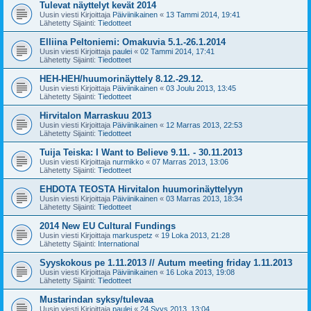
Tulevat näyttelyt kevät 2014
Uusin viesti Kirjoittaja
Päiviinikainen
«
13 Tammi 2014, 19:41
Lähetetty Sijainti:
Tiedotteet
Elliina Peltoniemi: Omakuvia 5.1.-26.1.2014
Uusin viesti Kirjoittaja
paulei
«
02 Tammi 2014, 17:41
Lähetetty Sijainti:
Tiedotteet
HEH-HEH/huumorinäyttely 8.12.-29.12.
Uusin viesti Kirjoittaja
Päiviinikainen
«
03 Joulu 2013, 13:45
Lähetetty Sijainti:
Tiedotteet
Hirvitalon Marraskuu 2013
Uusin viesti Kirjoittaja
Päiviinikainen
«
12 Marras 2013, 22:53
Lähetetty Sijainti:
Tiedotteet
Tuija Teiska: I Want to Believe 9.11. - 30.11.2013
Uusin viesti Kirjoittaja
nurmikko
«
07 Marras 2013, 13:06
Lähetetty Sijainti:
Tiedotteet
EHDOTA TEOSTA Hirvitalon huumorinäyttelyyn
Uusin viesti Kirjoittaja
Päiviinikainen
«
03 Marras 2013, 18:34
Lähetetty Sijainti:
Tiedotteet
2014 New EU Cultural Fundings
Uusin viesti Kirjoittaja
markuspetz
«
19 Loka 2013, 21:28
Lähetetty Sijainti:
International
Syyskokous pe 1.11.2013 // Autum meeting friday 1.11.2013
Uusin viesti Kirjoittaja
Päiviinikainen
«
16 Loka 2013, 19:08
Lähetetty Sijainti:
Tiedotteet
Mustarindan syksy/tulevaa
Uusin viesti Kirjoittaja
paulei
«
24 Syys 2013, 13:04