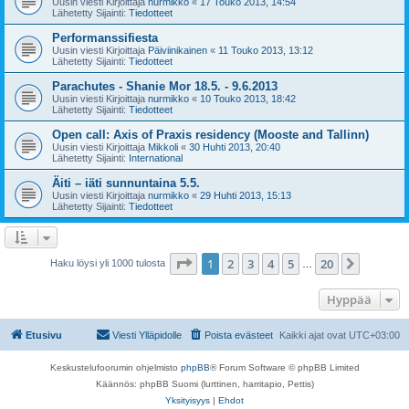
Uusin viesti Kirjoittaja
nurmikko
«
17 Touko 2013, 14:54
Lähetetty Sijainti:
Tiedotteet
Performanssifiesta
Uusin viesti Kirjoittaja
Päiviinikainen
«
11 Touko 2013, 13:12
Lähetetty Sijainti:
Tiedotteet
Parachutes - Shanie Mor 18.5. - 9.6.2013
Uusin viesti Kirjoittaja
nurmikko
«
10 Touko 2013, 18:42
Lähetetty Sijainti:
Tiedotteet
Open call: Axis of Praxis residency (Mooste and Tallinn)
Uusin viesti Kirjoittaja
Mikkoli
«
30 Huhti 2013, 20:40
Lähetetty Sijainti:
International
Äiti – iäti sunnuntaina 5.5.
Uusin viesti Kirjoittaja
nurmikko
«
29 Huhti 2013, 15:13
Lähetetty Sijainti:
Tiedotteet
Sivu
1
/
20
1
2
3
4
5
20
Seuraa
Haku löysi yli 1000 tulosta
…
Hyppää
Etusivu
Viesti Ylläpidolle
Poista evästeet
Kaikki ajat ovat
UTC+03:00
Keskustelufoorumin ohjelmisto
phpBB
® Forum Software © phpBB Limited
Käännös: phpBB Suomi (lurttinen, harritapio, Pettis)
Yksityisyys
|
Ehdot