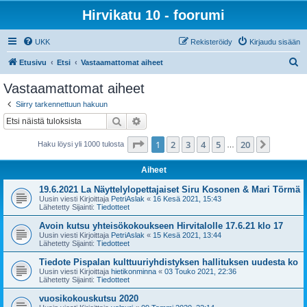
Hirvikatu 10 - foorumi
UKK
Rekisteröidy
Kirjaudu sisään
E
Etusivu
Etsi
Vastaamattomat aiheet
t
Vastaamattomat aiheet
s
Siirry tarkennettuun hakuun
i
Etsi
Tarkennettu haku
Sivu
1
/
20
1
2
3
4
5
20
Seuraa
Haku löysi yli 1000 tulosta
…
Aiheet
19.6.2021 La Näyttelylopettajaiset Siru Kosonen & Mari Törmä
Uusin viesti Kirjoittaja
PetriAslak
«
16 Kesä 2021, 15:43
Lähetetty Sijainti:
Tiedotteet
Avoin kutsu yhteisökokoukseen Hirvitalolle 17.6.21 klo 17
Uusin viesti Kirjoittaja
PetriAslak
«
15 Kesä 2021, 13:44
Lähetetty Sijainti:
Tiedotteet
Tiedote Pispalan kulttuuriyhdistyksen hallituksen uudesta ko
Uusin viesti Kirjoittaja
hietikonminna
«
03 Touko 2021, 22:36
Lähetetty Sijainti:
Tiedotteet
vuosikokouskutsu 2020