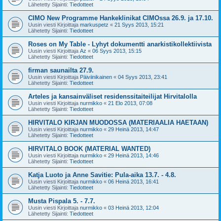
Lähetetty Sijainti:
Tiedotteet
CIMO New Programme Hankeklinikat CIMOssa 26.9. ja 17.10.
Uusin viesti Kirjoittaja
markuspetz
«
21 Syys 2013, 15:21
Lähetetty Sijainti:
Tiedotteet
Roses on My Table - Lyhyt dokumentti anarkistikollektiivista
Uusin viesti Kirjoittaja
Az
«
06 Syys 2013, 15:15
Lähetetty Sijainti:
Tiedotteet
firman saunailta 27.9.
Uusin viesti Kirjoittaja
Päiviinikainen
«
04 Syys 2013, 23:41
Lähetetty Sijainti:
Tiedotteet
Arteles ja kansainväliset residenssitaiteilijat Hirvitalolla
Uusin viesti Kirjoittaja
nurmikko
«
21 Elo 2013, 07:08
Lähetetty Sijainti:
Tiedotteet
HIRVITALO KIRJAN MUODOSSA (MATERIAALIA HAETAAN)
Uusin viesti Kirjoittaja
nurmikko
«
29 Heinä 2013, 14:47
Lähetetty Sijainti:
Tiedotteet
HIRVITALO BOOK (MATERIAL WANTED)
Uusin viesti Kirjoittaja
nurmikko
«
29 Heinä 2013, 14:46
Lähetetty Sijainti:
Tiedotteet
Katja Luoto ja Anne Savitie: Pula-aika 13.7. - 4.8.
Uusin viesti Kirjoittaja
nurmikko
«
06 Heinä 2013, 16:41
Lähetetty Sijainti:
Tiedotteet
Musta Pispala 5. - 7.7.
Uusin viesti Kirjoittaja
nurmikko
«
03 Heinä 2013, 12:04
Lähetetty Sijainti:
Tiedotteet