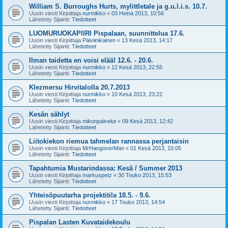
William S. Burroughs Hurts, mylittletale ja g.u.l.i.s. 10.7.
Uusin viesti Kirjoittaja
nurmikko
«
03 Heinä 2013, 10:56
Lähetetty Sijainti:
Tiedotteet
LUOMURUOKAPIIRI Pispalaan, suunnittelua 17.6.
Uusin viesti Kirjoittaja
Päiviinikainen
«
13 Kesä 2013, 14:17
Lähetetty Sijainti:
Tiedotteet
Ilman taidetta en voisi elää! 12.6. - 20.6.
Uusin viesti Kirjoittaja
nurmikko
«
12 Kesä 2013, 22:55
Lähetetty Sijainti:
Tiedotteet
Klezmersu Hirvitalolla 20.7.2013
Uusin viesti Kirjoittaja
nurmikko
«
10 Kesä 2013, 23:22
Lähetetty Sijainti:
Tiedotteet
Kesän sählyt
Uusin viesti Kirjoittaja
mikonpalvelut
«
09 Kesä 2013, 12:42
Lähetetty Sijainti:
Tiedotteet
Liitokiekon riemua tahmelan rannassa perjantaisin
Uusin viesti Kirjoittaja
MrHangoverMan
«
01 Kesä 2013, 15:05
Lähetetty Sijainti:
Tiedotteet
Tapahtumia Mustarindassa: Kesä / Summer 2013
Uusin viesti Kirjoittaja
markuspetz
«
30 Touko 2013, 15:53
Lähetetty Sijainti:
Tiedotteet
Yhteisöpuutarha projektitila 18.5. - 9.6.
Uusin viesti Kirjoittaja
nurmikko
«
17 Touko 2013, 14:54
Lähetetty Sijainti:
Tiedotteet
Pispalan Lasten Kuvataidekoulu