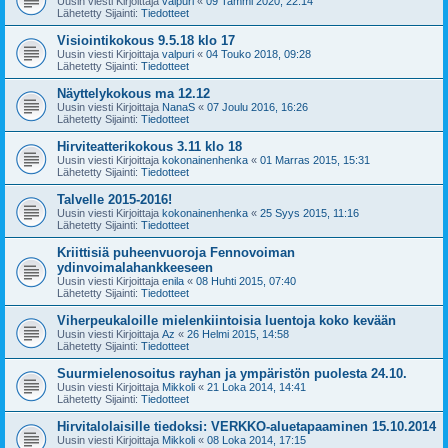
Uusin viesti Kirjoittaja
valpuri
«
09 Tammi 2020, 22:14
Lähetetty Sijainti:
Tiedotteet
Visiointikokous 9.5.18 klo 17
Uusin viesti Kirjoittaja
valpuri
«
04 Touko 2018, 09:28
Lähetetty Sijainti:
Tiedotteet
Näyttelykokous ma 12.12
Uusin viesti Kirjoittaja
NanaS
«
07 Joulu 2016, 16:26
Lähetetty Sijainti:
Tiedotteet
Hirviteatterikokous 3.11 klo 18
Uusin viesti Kirjoittaja
kokonainenhenka
«
01 Marras 2015, 15:31
Lähetetty Sijainti:
Tiedotteet
Talvelle 2015-2016!
Uusin viesti Kirjoittaja
kokonainenhenka
«
25 Syys 2015, 11:16
Lähetetty Sijainti:
Tiedotteet
Kriittisiä puheenvuoroja Fennovoiman
ydinvoimalahankkeeseen
Uusin viesti Kirjoittaja
enila
«
08 Huhti 2015, 07:40
Lähetetty Sijainti:
Tiedotteet
Viherpeukaloille mielenkiintoisia luentoja koko kevään
Uusin viesti Kirjoittaja
Az
«
26 Helmi 2015, 14:58
Lähetetty Sijainti:
Tiedotteet
Suurmielenosoitus rayhan ja ympäristön puolesta 24.10.
Uusin viesti Kirjoittaja
Mikkoli
«
21 Loka 2014, 14:41
Lähetetty Sijainti:
Tiedotteet
Hirvitalolaisille tiedoksi: VERKKO-aluetapaaminen 15.10.2014
Uusin viesti Kirjoittaja
Mikkoli
«
08 Loka 2014, 17:15