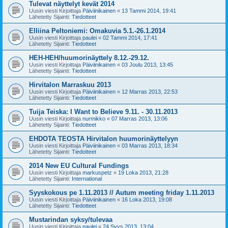
Tulevat näyttelyt kevät 2014
Uusin viesti Kirjoittaja
Päiviinikainen
«
13 Tammi 2014, 19:41
Lähetetty Sijainti:
Tiedotteet
Elliina Peltoniemi: Omakuvia 5.1.-26.1.2014
Uusin viesti Kirjoittaja
paulei
«
02 Tammi 2014, 17:41
Lähetetty Sijainti:
Tiedotteet
HEH-HEH/huumorinäyttely 8.12.-29.12.
Uusin viesti Kirjoittaja
Päiviinikainen
«
03 Joulu 2013, 13:45
Lähetetty Sijainti:
Tiedotteet
Hirvitalon Marraskuu 2013
Uusin viesti Kirjoittaja
Päiviinikainen
«
12 Marras 2013, 22:53
Lähetetty Sijainti:
Tiedotteet
Tuija Teiska: I Want to Believe 9.11. - 30.11.2013
Uusin viesti Kirjoittaja
nurmikko
«
07 Marras 2013, 13:06
Lähetetty Sijainti:
Tiedotteet
EHDOTA TEOSTA Hirvitalon huumorinäyttelyyn
Uusin viesti Kirjoittaja
Päiviinikainen
«
03 Marras 2013, 18:34
Lähetetty Sijainti:
Tiedotteet
2014 New EU Cultural Fundings
Uusin viesti Kirjoittaja
markuspetz
«
19 Loka 2013, 21:28
Lähetetty Sijainti:
International
Syyskokous pe 1.11.2013 // Autum meeting friday 1.11.2013
Uusin viesti Kirjoittaja
Päiviinikainen
«
16 Loka 2013, 19:08
Lähetetty Sijainti:
Tiedotteet
Mustarindan syksy/tulevaa
Uusin viesti Kirjoittaja
paulei
«
24 Syys 2013, 13:04