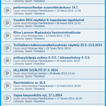
Lähetetty Sijainti:
Tiedotteet
performanssifiestan suunnittelukokous 14.7.
Uusin viesti Kirjoittaja
Päiviinikainen
«
13 Heinä 2014, 14:35
Lähetetty Sijainti:
Tiedotteet
Vuoden 2014 näyttelyt & loppukesän tapahtumat
Uusin viesti Kirjoittaja
Päiviinikainen
«
08 Heinä 2014, 11:51
Lähetetty Sijainti:
Tiedotteet
Ritva Larsson Maalauksia hyvinvointivaltiosta
Uusin viesti Kirjoittaja
Maz
«
12 Kesä 2014, 17:53
Lähetetty Sijainti:
Tiedotteet
TreStalkers-tutkimusmatkailuryhmän näyttely 25.5.-13.6.2014
Uusin viesti Kirjoittaja
Maz
«
19 Touko 2014, 09:10
Lähetetty Sijainti:
Tiedotteet
polkupyöräpaja su&ma 4.-5.5. / bikeworkshop 4.-5.5.
Uusin viesti Kirjoittaja
Päiviinikainen
«
26 Huhti 2014, 09:07
Lähetetty Sijainti:
Tiedotteet
ULLAKON SISÄLTÖ 27.3. 2014
Uusin viesti Kirjoittaja
heimira
«
28 Maalis 2014, 16:10
Lähetetty Sijainti:
Tiedotteet
Ravintolahirvi su 16.2.
Uusin viesti Kirjoittaja
Päiviinikainen
«
12 Helmi 2014, 00:01
Lähetetty Sijainti:
Tiedotteet
Vapaa kaupunkitila nyt, 17.1.2014
Uusin viesti Kirjoittaja
Päiviinikainen
«
17 Tammi 2014, 02:28
Lähetetty Sijainti:
Tiedotteet