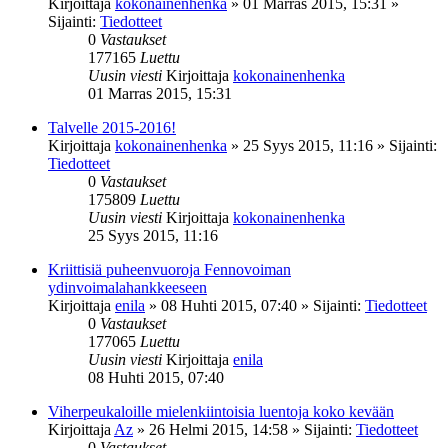
Kirjoittaja
kokonainenhenka
»
01 Marras 2015, 15:31
»
Sijainti:
Tiedotteet
0
Vastaukset
177165
Luettu
Uusin viesti
Kirjoittaja
kokonainenhenka
01 Marras 2015, 15:31
Talvelle 2015-2016!
Kirjoittaja
kokonainenhenka
»
25 Syys 2015, 11:16
» Sijainti:
Tiedotteet
0
Vastaukset
175809
Luettu
Uusin viesti
Kirjoittaja
kokonainenhenka
25 Syys 2015, 11:16
Kriittisiä puheenvuoroja Fennovoiman
ydinvoimalahankkeeseen
Kirjoittaja
enila
»
08 Huhti 2015, 07:40
» Sijainti:
Tiedotteet
0
Vastaukset
177065
Luettu
Uusin viesti
Kirjoittaja
enila
08 Huhti 2015, 07:40
Viherpeukaloille mielenkiintoisia luentoja koko kevään
Kirjoittaja
Az
»
26 Helmi 2015, 14:58
» Sijainti:
Tiedotteet
0
Vastaukset