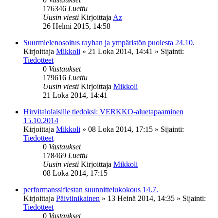
176346
Luettu
Uusin viesti
Kirjoittaja
Az
26 Helmi 2015, 14:58
Suurmielenosoitus rayhan ja ympäristön puolesta 24.10.
Kirjoittaja
Mikkoli
»
21 Loka 2014, 14:41
» Sijainti:
Tiedotteet
0
Vastaukset
179616
Luettu
Uusin viesti
Kirjoittaja
Mikkoli
21 Loka 2014, 14:41
Hirvitalolaisille tiedoksi: VERKKO-aluetapaaminen
15.10.2014
Kirjoittaja
Mikkoli
»
08 Loka 2014, 17:15
» Sijainti:
Tiedotteet
0
Vastaukset
178469
Luettu
Uusin viesti
Kirjoittaja
Mikkoli
08 Loka 2014, 17:15
performanssifiestan suunnittelukokous 14.7.
Kirjoittaja
Päiviinikainen
»
13 Heinä 2014, 14:35
» Sijainti:
Tiedotteet
0
Vastaukset