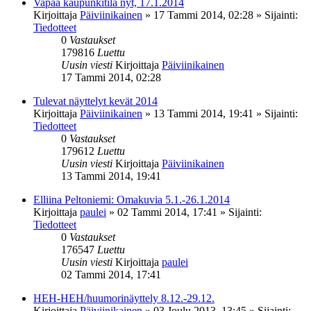
Vapaa kaupunkitila nyt, 17.1.2014
Kirjoittaja
Päiviinikainen
»
17 Tammi 2014, 02:28
» Sijainti:
Tiedotteet
0
Vastaukset
179816
Luettu
Uusin viesti
Kirjoittaja
Päiviinikainen
17 Tammi 2014, 02:28
Tulevat näyttelyt kevät 2014
Kirjoittaja
Päiviinikainen
»
13 Tammi 2014, 19:41
» Sijainti:
Tiedotteet
0
Vastaukset
179612
Luettu
Uusin viesti
Kirjoittaja
Päiviinikainen
13 Tammi 2014, 19:41
Elliina Peltoniemi: Omakuvia 5.1.-26.1.2014
Kirjoittaja
paulei
»
02 Tammi 2014, 17:41
» Sijainti:
Tiedotteet
0
Vastaukset
176547
Luettu
Uusin viesti
Kirjoittaja
paulei
02 Tammi 2014, 17:41
HEH-HEH/huumorinäyttely 8.12.-29.12.
Kirjoittaja
Päiviinikainen
»
03 Joulu 2013, 13:45
» Sijainti: