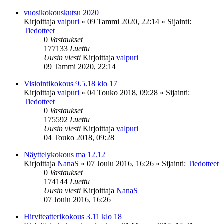
vuosikokouskutsu 2020
Kirjoittaja
valpuri
»
09 Tammi 2020, 22:14
» Sijainti:
Tiedotteet
0
Vastaukset
177133
Luettu
Uusin viesti
Kirjoittaja
valpuri
09 Tammi 2020, 22:14
Visiointikokous 9.5.18 klo 17
Kirjoittaja
valpuri
»
04 Touko 2018, 09:28
» Sijainti:
Tiedotteet
0
Vastaukset
175592
Luettu
Uusin viesti
Kirjoittaja
valpuri
04 Touko 2018, 09:28
Näyttelykokous ma 12.12
Kirjoittaja
NanaS
»
07 Joulu 2016, 16:26
» Sijainti:
Tiedotteet
0
Vastaukset
174144
Luettu
Uusin viesti
Kirjoittaja
NanaS
07 Joulu 2016, 16:26
Hirviteatterikokous 3.11 klo 18