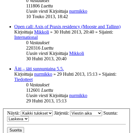
0
Vastaukset
111806
Luettu
Uusin viesti
Kirjoittaja
nurmikko
10 Touko 2013, 18:42
Open call: Axis of Praxis residency (Mooste and Tallinn)
Kirjoittaja
Mikkoli
»
30 Huhti 2013, 20:40
» Sijainti:
International
0
Vastaukset
220316
Luettu
Uusin viesti
Kirjoittaja
Mikkoli
30 Huhti 2013, 20:40
Äiti – iäti sunnuntaina 5.5.
Kirjoittaja
nurmikko
»
29 Huhti 2013, 15:13
» Sijainti:
Tiedotteet
0
Vastaukset
112601
Luettu
Uusin viesti
Kirjoittaja
nurmikko
29 Huhti 2013, 15:13
Näytä:
Järjestä:
Suunta: