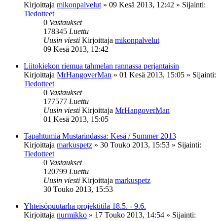
Kirjoittaja
mikonpalvelut
»
09 Kesä 2013, 12:42
» Sijainti:
Tiedotteet
0
Vastaukset
178345
Luettu
Uusin viesti
Kirjoittaja
mikonpalvelut
09 Kesä 2013, 12:42
Liitokiekon riemua tahmelan rannassa perjantaisin
Kirjoittaja
MrHangoverMan
»
01 Kesä 2013, 15:05
» Sijainti:
Tiedotteet
0
Vastaukset
177577
Luettu
Uusin viesti
Kirjoittaja
MrHangoverMan
01 Kesä 2013, 15:05
Tapahtumia Mustarindassa: Kesä / Summer 2013
Kirjoittaja
markuspetz
»
30 Touko 2013, 15:53
» Sijainti:
Tiedotteet
0
Vastaukset
120799
Luettu
Uusin viesti
Kirjoittaja
markuspetz
30 Touko 2013, 15:53
Yhteisöpuutarha projektitila 18.5. - 9.6.
Kirjoittaja
nurmikko
»
17 Touko 2013, 14:54
» Sijainti: