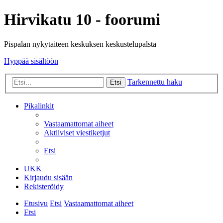
Hirvikatu 10 - foorumi
Pispalan nykytaiteen keskuksen keskustelupalsta
Hyppää sisältöön
Tarkennettu haku
Etsi
Pikalinkit
Vastaamattomat aiheet
Aktiiviset viestiketjut
Etsi
UKK
Kirjaudu sisään
Rekisteröidy
Etusivu
Etsi
Vastaamattomat aiheet
Etsi