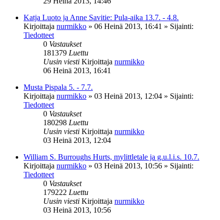
29 Heinä 2013, 14:46
Katja Luoto ja Anne Savitie: Pula-aika 13.7. - 4.8.
Kirjoittaja
nurmikko
»
06 Heinä 2013, 16:41
» Sijainti:
Tiedotteet
0
Vastaukset
181379
Luettu
Uusin viesti
Kirjoittaja
nurmikko
06 Heinä 2013, 16:41
Musta Pispala 5. - 7.7.
Kirjoittaja
nurmikko
»
03 Heinä 2013, 12:04
» Sijainti:
Tiedotteet
0
Vastaukset
180298
Luettu
Uusin viesti
Kirjoittaja
nurmikko
03 Heinä 2013, 12:04
William S. Burroughs Hurts, mylittletale ja g.u.l.i.s. 10.7.
Kirjoittaja
nurmikko
»
03 Heinä 2013, 10:56
» Sijainti:
Tiedotteet
0
Vastaukset
179222
Luettu
Uusin viesti
Kirjoittaja
nurmikko
03 Heinä 2013, 10:56