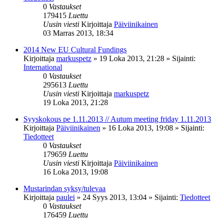
0
Vastaukset
179415
Luettu
Uusin viesti
Kirjoittaja
Päiviinikainen
03 Marras 2013, 18:34
2014 New EU Cultural Fundings
Kirjoittaja
markuspetz
»
19 Loka 2013, 21:28
» Sijainti:
International
0
Vastaukset
295613
Luettu
Uusin viesti
Kirjoittaja
markuspetz
19 Loka 2013, 21:28
Syyskokous pe 1.11.2013 // Autum meeting friday 1.11.2013
Kirjoittaja
Päiviinikainen
»
16 Loka 2013, 19:08
» Sijainti:
Tiedotteet
0
Vastaukset
179659
Luettu
Uusin viesti
Kirjoittaja
Päiviinikainen
16 Loka 2013, 19:08
Mustarindan syksy/tulevaa
Kirjoittaja
paulei
»
24 Syys 2013, 13:04
» Sijainti:
Tiedotteet
0
Vastaukset
176459
Luettu