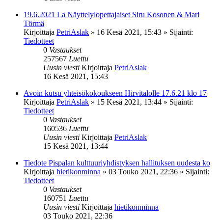
19.6.2021 La Näyttelylopettajaiset Siru Kosonen & Mari
Törmä
Kirjoittaja
PetriAslak
»
16 Kesä 2021, 15:43
» Sijainti:
Tiedotteet
0
Vastaukset
257567
Luettu
Uusin viesti
Kirjoittaja
PetriAslak
16 Kesä 2021, 15:43
Avoin kutsu yhteisökokoukseen Hirvitalolle 17.6.21 klo 17
Kirjoittaja
PetriAslak
»
15 Kesä 2021, 13:44
» Sijainti:
Tiedotteet
0
Vastaukset
160536
Luettu
Uusin viesti
Kirjoittaja
PetriAslak
15 Kesä 2021, 13:44
Tiedote Pispalan kulttuuriyhdistyksen hallituksen uudesta ko
Kirjoittaja
hietikonminna
»
03 Touko 2021, 22:36
» Sijainti:
Tiedotteet
0
Vastaukset
160751
Luettu
Uusin viesti
Kirjoittaja
hietikonminna
03 Touko 2021, 22:36