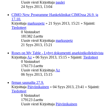
Uusin viesti
Kirjoittaja
paulei
24 Syys 2013, 13:04
CIMO New Programme Hankeklinikat CIMOssa 26.9. ja
17.10.
Kirjoittaja
markuspetz
»
21 Syys 2013, 15:21
» Sijainti:
Tiedotteet
0
Vastaukset
181382
Luettu
Uusin viesti
Kirjoittaja
markuspetz
21 Syys 2013, 15:21
Roses on My Table - Lyhyt dokumentti anarkistikollektiivista
Kirjoittaja
Az
»
06 Syys 2013, 15:15
» Sijainti:
Tiedotteet
0
Vastaukset
176173
Luettu
Uusin viesti
Kirjoittaja
Az
06 Syys 2013, 15:15
firman saunailta 27.9.
Kirjoittaja
Päiviinikainen
»
04 Syys 2013, 23:41
» Sijainti:
Tiedotteet
0
Vastaukset
179123
Luettu
Uusin viesti
Kirjoittaja
Päiviinikainen