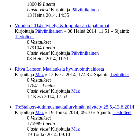
180049
Luettu
Uusin viesti
Kirjoittaja
Päiviinikainen
13 Heinä 2014, 14:35
Vuoden 2014 näyttelyt & loppukesän tapahtumat
Kirjoittaja
Päiviinikainen
»
08 Heinä 2014, 11:51
» Sijainti:
Tiedotteet
0
Vastaukset
179104
Luettu
Uusin viesti
Kirjoittaja
Päiviinikainen
08 Heinä 2014, 11:51
Ritva Larsson Maalauksia hyvinvointivaltiosta
Kirjoittaja
Maz
»
12 Kesä 2014, 17:53
» Sijainti:
Tiedotteet
0
Vastaukset
176411
Luettu
Uusin viesti
Kirjoittaja
Maz
12 Kesä 2014, 17:53
TreStalkers-tutkimusmatkailuryhmän näyttely 25.5.-13.6.2014
Kirjoittaja
Maz
»
19 Touko 2014, 09:10
» Sijainti:
Tiedotteet
0
Vastaukset
175989
Luettu
Uusin viesti
Kirjoittaja
Maz
19 Touko 2014, 09:10