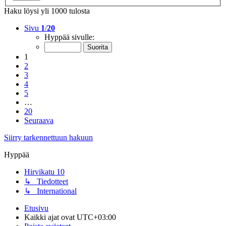
Haku löysi yli 1000 tulosta
Sivu
1
/
20
Hyppää sivulle:
1
2
3
4
5
…
20
Seuraava
Siirry tarkennettuun hakuun
Hyppää
Hirvikatu 10
↳ Tiedotteet
↳ International
Etusivu
Kaikki ajat ovat
UTC+03:00