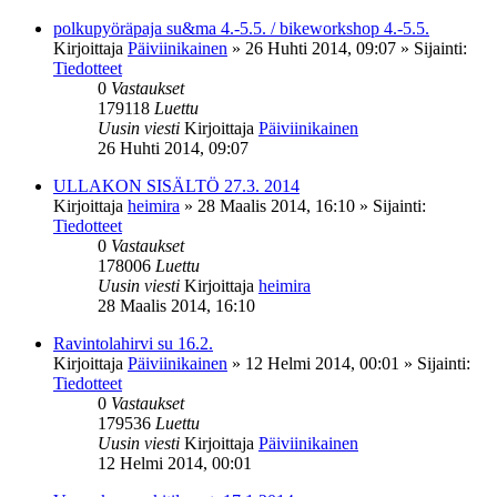
polkupyöräpaja su&ma 4.-5.5. / bikeworkshop 4.-5.5.
Kirjoittaja
Päiviinikainen
»
26 Huhti 2014, 09:07
» Sijainti:
Tiedotteet
0
Vastaukset
179118
Luettu
Uusin viesti
Kirjoittaja
Päiviinikainen
26 Huhti 2014, 09:07
ULLAKON SISÄLTÖ 27.3. 2014
Kirjoittaja
heimira
»
28 Maalis 2014, 16:10
» Sijainti:
Tiedotteet
0
Vastaukset
178006
Luettu
Uusin viesti
Kirjoittaja
heimira
28 Maalis 2014, 16:10
Ravintolahirvi su 16.2.
Kirjoittaja
Päiviinikainen
»
12 Helmi 2014, 00:01
» Sijainti:
Tiedotteet
0
Vastaukset
179536
Luettu
Uusin viesti
Kirjoittaja
Päiviinikainen
12 Helmi 2014, 00:01