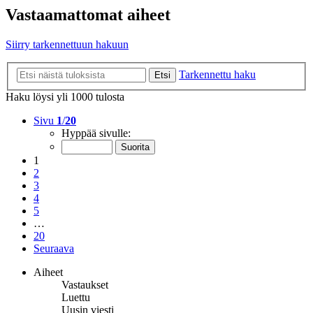
Vastaamattomat aiheet
Siirry tarkennettuun hakuun
Tarkennettu haku
Etsi
Haku löysi yli 1000 tulosta
Sivu
1
/
20
Hyppää sivulle:
1
2
3
4
5
…
20
Seuraava
Aiheet
Vastaukset
Luettu
Uusin viesti