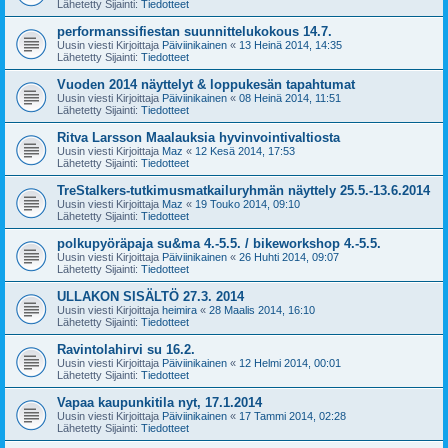
Lähetetty Sijainti:
Tiedotteet
performanssifiestan suunnittelukokous 14.7.
Uusin viesti Kirjoittaja
Päiviinikainen
«
13 Heinä 2014, 14:35
Lähetetty Sijainti:
Tiedotteet
Vuoden 2014 näyttelyt & loppukesän tapahtumat
Uusin viesti Kirjoittaja
Päiviinikainen
«
08 Heinä 2014, 11:51
Lähetetty Sijainti:
Tiedotteet
Ritva Larsson Maalauksia hyvinvointivaltiosta
Uusin viesti Kirjoittaja
Maz
«
12 Kesä 2014, 17:53
Lähetetty Sijainti:
Tiedotteet
TreStalkers-tutkimusmatkailuryhmän näyttely 25.5.-13.6.2014
Uusin viesti Kirjoittaja
Maz
«
19 Touko 2014, 09:10
Lähetetty Sijainti:
Tiedotteet
polkupyöräpaja su&ma 4.-5.5. / bikeworkshop 4.-5.5.
Uusin viesti Kirjoittaja
Päiviinikainen
«
26 Huhti 2014, 09:07
Lähetetty Sijainti:
Tiedotteet
ULLAKON SISÄLTÖ 27.3. 2014
Uusin viesti Kirjoittaja
heimira
«
28 Maalis 2014, 16:10
Lähetetty Sijainti:
Tiedotteet
Ravintolahirvi su 16.2.
Uusin viesti Kirjoittaja
Päiviinikainen
«
12 Helmi 2014, 00:01
Lähetetty Sijainti:
Tiedotteet
Vapaa kaupunkitila nyt, 17.1.2014
Uusin viesti Kirjoittaja
Päiviinikainen
«
17 Tammi 2014, 02:28
Lähetetty Sijainti:
Tiedotteet