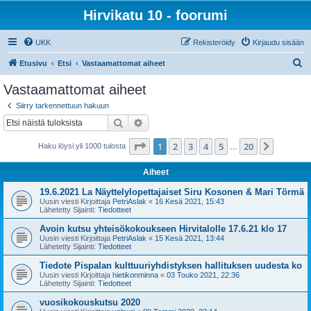
Hirvikatu 10 - foorumi
UKK
Rekisteröidy
Kirjaudu sisään
E
Etusivu
Etsi
Vastaamattomat aiheet
t
Vastaamattomat aiheet
s
Siirry tarkennettuun hakuun
i
Etsi
Tarkennettu haku
Sivu
1
/
20
1
2
3
4
5
20
Seuraa
Haku löysi yli 1000 tulosta
…
Aiheet
19.6.2021 La Näyttelylopettajaiset Siru Kosonen & Mari Törmä
Uusin viesti Kirjoittaja
PetriAslak
«
16 Kesä 2021, 15:43
Lähetetty Sijainti:
Tiedotteet
Avoin kutsu yhteisökokoukseen Hirvitalolle 17.6.21 klo 17
Uusin viesti Kirjoittaja
PetriAslak
«
15 Kesä 2021, 13:44
Lähetetty Sijainti:
Tiedotteet
Tiedote Pispalan kulttuuriyhdistyksen hallituksen uudesta ko
Uusin viesti Kirjoittaja
hietikonminna
«
03 Touko 2021, 22:36
Lähetetty Sijainti:
Tiedotteet
vuosikokouskutsu 2020