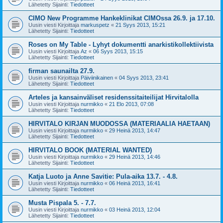
Lähetetty Sijainti:
Tiedotteet
CIMO New Programme Hankeklinikat CIMOssa 26.9. ja 17.10.
Uusin viesti Kirjoittaja
markuspetz
«
21 Syys 2013, 15:21
Lähetetty Sijainti:
Tiedotteet
Roses on My Table - Lyhyt dokumentti anarkistikollektiivista
Uusin viesti Kirjoittaja
Az
«
06 Syys 2013, 15:15
Lähetetty Sijainti:
Tiedotteet
firman saunailta 27.9.
Uusin viesti Kirjoittaja
Päiviinikainen
«
04 Syys 2013, 23:41
Lähetetty Sijainti:
Tiedotteet
Arteles ja kansainväliset residenssitaiteilijat Hirvitalolla
Uusin viesti Kirjoittaja
nurmikko
«
21 Elo 2013, 07:08
Lähetetty Sijainti:
Tiedotteet
HIRVITALO KIRJAN MUODOSSA (MATERIAALIA HAETAAN)
Uusin viesti Kirjoittaja
nurmikko
«
29 Heinä 2013, 14:47
Lähetetty Sijainti:
Tiedotteet
HIRVITALO BOOK (MATERIAL WANTED)
Uusin viesti Kirjoittaja
nurmikko
«
29 Heinä 2013, 14:46
Lähetetty Sijainti:
Tiedotteet
Katja Luoto ja Anne Savitie: Pula-aika 13.7. - 4.8.
Uusin viesti Kirjoittaja
nurmikko
«
06 Heinä 2013, 16:41
Lähetetty Sijainti:
Tiedotteet
Musta Pispala 5. - 7.7.
Uusin viesti Kirjoittaja
nurmikko
«
03 Heinä 2013, 12:04
Lähetetty Sijainti:
Tiedotteet