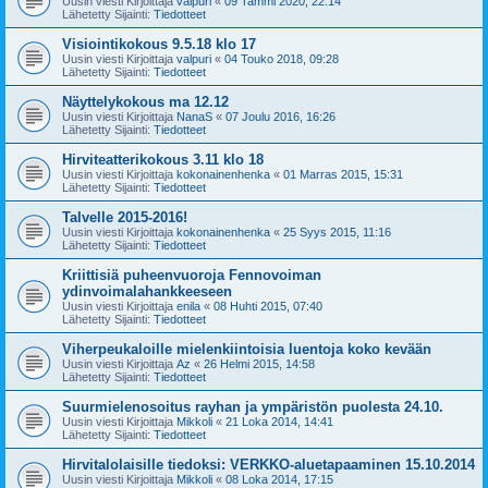
Uusin viesti Kirjoittaja
valpuri
«
09 Tammi 2020, 22:14
Lähetetty Sijainti:
Tiedotteet
Visiointikokous 9.5.18 klo 17
Uusin viesti Kirjoittaja
valpuri
«
04 Touko 2018, 09:28
Lähetetty Sijainti:
Tiedotteet
Näyttelykokous ma 12.12
Uusin viesti Kirjoittaja
NanaS
«
07 Joulu 2016, 16:26
Lähetetty Sijainti:
Tiedotteet
Hirviteatterikokous 3.11 klo 18
Uusin viesti Kirjoittaja
kokonainenhenka
«
01 Marras 2015, 15:31
Lähetetty Sijainti:
Tiedotteet
Talvelle 2015-2016!
Uusin viesti Kirjoittaja
kokonainenhenka
«
25 Syys 2015, 11:16
Lähetetty Sijainti:
Tiedotteet
Kriittisiä puheenvuoroja Fennovoiman
ydinvoimalahankkeeseen
Uusin viesti Kirjoittaja
enila
«
08 Huhti 2015, 07:40
Lähetetty Sijainti:
Tiedotteet
Viherpeukaloille mielenkiintoisia luentoja koko kevään
Uusin viesti Kirjoittaja
Az
«
26 Helmi 2015, 14:58
Lähetetty Sijainti:
Tiedotteet
Suurmielenosoitus rayhan ja ympäristön puolesta 24.10.
Uusin viesti Kirjoittaja
Mikkoli
«
21 Loka 2014, 14:41
Lähetetty Sijainti:
Tiedotteet
Hirvitalolaisille tiedoksi: VERKKO-aluetapaaminen 15.10.2014
Uusin viesti Kirjoittaja
Mikkoli
«
08 Loka 2014, 17:15