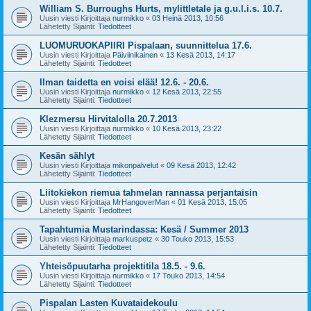
William S. Burroughs Hurts, mylittletale ja g.u.l.i.s. 10.7.
Uusin viesti Kirjoittaja
nurmikko
«
03 Heinä 2013, 10:56
Lähetetty Sijainti:
Tiedotteet
LUOMURUOKAPIIRI Pispalaan, suunnittelua 17.6.
Uusin viesti Kirjoittaja
Päiviinikainen
«
13 Kesä 2013, 14:17
Lähetetty Sijainti:
Tiedotteet
Ilman taidetta en voisi elää! 12.6. - 20.6.
Uusin viesti Kirjoittaja
nurmikko
«
12 Kesä 2013, 22:55
Lähetetty Sijainti:
Tiedotteet
Klezmersu Hirvitalolla 20.7.2013
Uusin viesti Kirjoittaja
nurmikko
«
10 Kesä 2013, 23:22
Lähetetty Sijainti:
Tiedotteet
Kesän sählyt
Uusin viesti Kirjoittaja
mikonpalvelut
«
09 Kesä 2013, 12:42
Lähetetty Sijainti:
Tiedotteet
Liitokiekon riemua tahmelan rannassa perjantaisin
Uusin viesti Kirjoittaja
MrHangoverMan
«
01 Kesä 2013, 15:05
Lähetetty Sijainti:
Tiedotteet
Tapahtumia Mustarindassa: Kesä / Summer 2013
Uusin viesti Kirjoittaja
markuspetz
«
30 Touko 2013, 15:53
Lähetetty Sijainti:
Tiedotteet
Yhteisöpuutarha projektitila 18.5. - 9.6.
Uusin viesti Kirjoittaja
nurmikko
«
17 Touko 2013, 14:54
Lähetetty Sijainti:
Tiedotteet
Pispalan Lasten Kuvataidekoulu