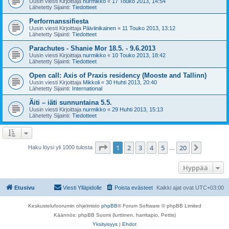
Uusin viesti Kirjoittaja
nurmikko
«
17 Touko 2013, 14:54
Lähetetty Sijainti:
Tiedotteet
Performanssifiesta
Uusin viesti Kirjoittaja
Päiviinikainen
«
11 Touko 2013, 13:12
Lähetetty Sijainti:
Tiedotteet
Parachutes - Shanie Mor 18.5. - 9.6.2013
Uusin viesti Kirjoittaja
nurmikko
«
10 Touko 2013, 18:42
Lähetetty Sijainti:
Tiedotteet
Open call: Axis of Praxis residency (Mooste and Tallinn)
Uusin viesti Kirjoittaja
Mikkoli
«
30 Huhti 2013, 20:40
Lähetetty Sijainti:
International
Äiti – iäti sunnuntaina 5.5.
Uusin viesti Kirjoittaja
nurmikko
«
29 Huhti 2013, 15:13
Lähetetty Sijainti:
Tiedotteet
Sivu
1
/
20
1
2
3
4
5
20
Seuraa
Haku löysi yli 1000 tulosta
…
Hyppää
Etusivu
Viesti Ylläpidolle
Poista evästeet
Kaikki ajat ovat
UTC+03:00
Keskustelufoorumin ohjelmisto
phpBB
® Forum Software © phpBB Limited
Käännös: phpBB Suomi (lurttinen, harritapio, Pettis)
Yksityisyys
|
Ehdot