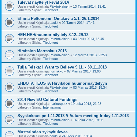
Tulevat näyttelyt kevät 2014
Uusin viesti Kirjoittaja
Päiviinikainen
«
13 Tammi 2014, 19:41
Lähetetty Sijainti:
Tiedotteet
Elliina Peltoniemi: Omakuvia 5.1.-26.1.2014
Uusin viesti Kirjoittaja
paulei
«
02 Tammi 2014, 17:41
Lähetetty Sijainti:
Tiedotteet
HEH-HEH/huumorinäyttely 8.12.-29.12.
Uusin viesti Kirjoittaja
Päiviinikainen
«
03 Joulu 2013, 13:45
Lähetetty Sijainti:
Tiedotteet
Hirvitalon Marraskuu 2013
Uusin viesti Kirjoittaja
Päiviinikainen
«
12 Marras 2013, 22:53
Lähetetty Sijainti:
Tiedotteet
Tuija Teiska: I Want to Believe 9.11. - 30.11.2013
Uusin viesti Kirjoittaja
nurmikko
«
07 Marras 2013, 13:06
Lähetetty Sijainti:
Tiedotteet
EHDOTA TEOSTA Hirvitalon huumorinäyttelyyn
Uusin viesti Kirjoittaja
Päiviinikainen
«
03 Marras 2013, 18:34
Lähetetty Sijainti:
Tiedotteet
2014 New EU Cultural Fundings
Uusin viesti Kirjoittaja
markuspetz
«
19 Loka 2013, 21:28
Lähetetty Sijainti:
International
Syyskokous pe 1.11.2013 // Autum meeting friday 1.11.2013
Uusin viesti Kirjoittaja
Päiviinikainen
«
16 Loka 2013, 19:08
Lähetetty Sijainti:
Tiedotteet
Mustarindan syksy/tulevaa
Uusin viesti Kirjoittaja
paulei
«
24 Syys 2013, 13:04