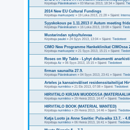
Kirjoittaja
Päiviinikainen
»
03 Marras 2013, 18:34
» Sijainti:
Ti
2014 New EU Cultural Fundings
Kirjoittaja
markuspetz
»
19 Loka 2013, 21:28
» Sijainti:
Interna
Syyskokous pe 1.11.2013 // Autum meeting frida
Kirjoittaja
Päiviinikainen
»
16 Loka 2013, 19:08
» Sijainti:
Tiedo
Mustarindan syksy/tulevaa
Kirjoittaja
paulei
»
24 Syys 2013, 13:04
» Sijainti:
Tiedotteet
CIMO New Programme Hankeklinikat CIMOssa 26.
Kirjoittaja
markuspetz
»
21 Syys 2013, 15:21
» Sijainti:
Tiedot
Roses on My Table - Lyhyt dokumentti anarkistik
Kirjoittaja
Az
»
06 Syys 2013, 15:15
» Sijainti:
Tiedotteet
firman saunailta 27.9.
Kirjoittaja
Päiviinikainen
»
04 Syys 2013, 23:41
» Sijainti:
Tiedo
Arteles ja kansainväliset residenssitaiteilijat Hir
Kirjoittaja
nurmikko
»
21 Elo 2013, 07:08
» Sijainti:
Tiedotteet
HIRVITALO KIRJAN MUODOSSA (MATERIAALI
Kirjoittaja
nurmikko
»
29 Heinä 2013, 14:47
» Sijainti:
Tiedotte
HIRVITALO BOOK (MATERIAL WANTED)
Kirjoittaja
nurmikko
»
29 Heinä 2013, 14:46
» Sijainti:
Tiedotte
Katja Luoto ja Anne Savitie: Pula-aika 13.7. - 4.8
Kirjoittaja
nurmikko
»
06 Heinä 2013, 16:41
» Sijainti:
Tiedotte