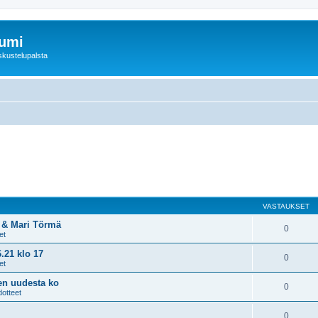
rumi
skustelupalsta
VASTAUKSET
n & Mari Törmä
0
et
.21 klo 17
0
et
sen uudesta ko
0
dotteet
0