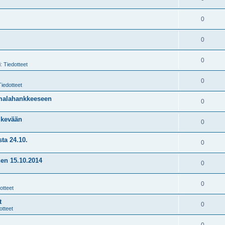
0
0
0
i:
Tiedotteet
0
Tiedotteet
imalahankkeeseen
0
o kevään
0
ta 24.10.
0
nen 15.10.2014
0
0
otteet
t
0
otteet