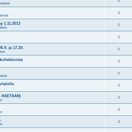
0
edotteet
0
tional
y 1.11.2013
0
tteet
0
9. ja 17.10.
0
teet
ollektiivista
0
0
tteet
vitalolla
0
A HAETAAN)
0
et
0
et
.
0
et