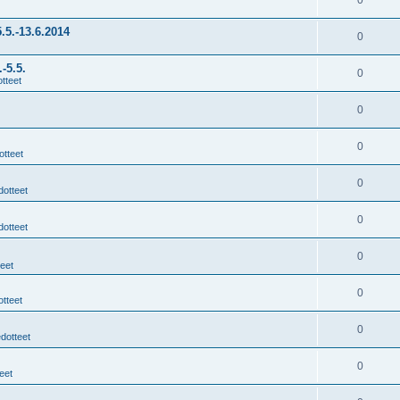
0
.5.-13.6.2014
0
-5.5.
0
tteet
0
0
otteet
0
dotteet
0
dotteet
0
teet
0
otteet
0
edotteet
0
eet