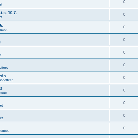
0
et
i.s. 10.7.
0
et
6.
0
tteet
0
t
0
t
0
otteet
sin
0
iedotteet
3
0
tteet
0
et
0
et
0
otteet