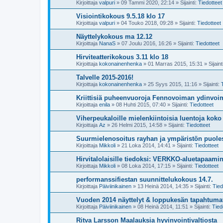
Kirjoittaja
valpuri
»
09 Tammi 2020, 22:14
» Sijainti:
Tiedotteet
Visiointikokous 9.5.18 klo 17
Kirjoittaja
valpuri
»
04 Touko 2018, 09:28
» Sijainti:
Tiedotteet
Näyttelykokous ma 12.12
Kirjoittaja
NanaS
»
07 Joulu 2016, 16:26
» Sijainti:
Tiedotteet
Hirviteatterikokous 3.11 klo 18
Kirjoittaja
kokonainenhenka
»
01 Marras 2015, 15:31
» Sijaint
Talvelle 2015-2016!
Kirjoittaja
kokonainenhenka
»
25 Syys 2015, 11:16
» Sijainti:
Kriittisiä puheenvuoroja Fennovoiman ydinvo
Kirjoittaja
enila
»
08 Huhti 2015, 07:40
» Sijainti:
Tiedotteet
Viherpeukaloille mielenkiintoisia luentoja kok
Kirjoittaja
Az
»
26 Helmi 2015, 14:58
» Sijainti:
Tiedotteet
Suurmielenosoitus rayhan ja ympäristön puoles
Kirjoittaja
Mikkoli
»
21 Loka 2014, 14:41
» Sijainti:
Tiedotteet
Hirvitalolaisille tiedoksi: VERKKO-aluetapaami
Kirjoittaja
Mikkoli
»
08 Loka 2014, 17:15
» Sijainti:
Tiedotteet
performanssifiestan suunnittelukokous 14.7.
Kirjoittaja
Päiviinikainen
»
13 Heinä 2014, 14:35
» Sijainti:
Tied
Vuoden 2014 näyttelyt & loppukesän tapahtuma
Kirjoittaja
Päiviinikainen
»
08 Heinä 2014, 11:51
» Sijainti:
Tied
Ritva Larsson Maalauksia hyvinvointivaltiosta