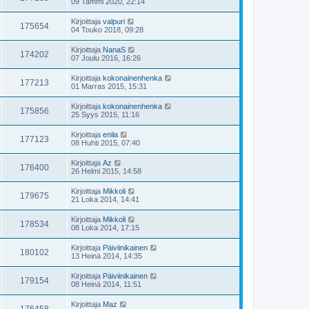
09 Tammi 2020, 22:14
Kirjoittaja
valpuri
175654
04 Touko 2018, 09:28
Kirjoittaja
NanaS
174202
07 Joulu 2016, 16:26
Kirjoittaja
kokonainenhenka
177213
01 Marras 2015, 15:31
Kirjoittaja
kokonainenhenka
175856
25 Syys 2015, 11:16
Kirjoittaja
enila
177123
08 Huhti 2015, 07:40
Kirjoittaja
Az
176400
26 Helmi 2015, 14:58
Kirjoittaja
Mikkoli
179675
21 Loka 2014, 14:41
Kirjoittaja
Mikkoli
178534
08 Loka 2014, 17:15
Kirjoittaja
Päiviinikainen
180102
13 Heinä 2014, 14:35
Kirjoittaja
Päiviinikainen
179154
08 Heinä 2014, 11:51
Kirjoittaja
Maz