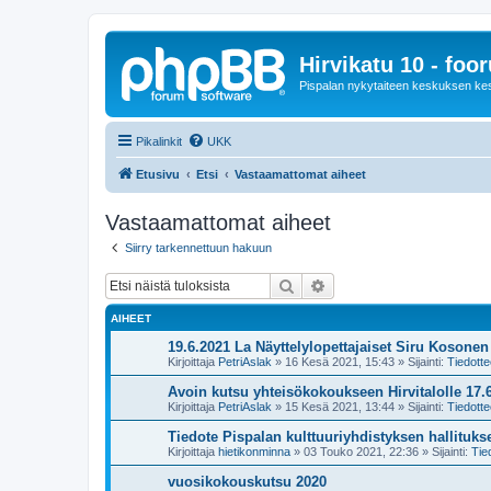
Hirvikatu 10 - foo
Pispalan nykytaiteen keskuksen ke
Pikalinkit
UKK
Etusivu
Etsi
Vastaamattomat aiheet
Vastaamattomat aiheet
Siirry tarkennettuun hakuun
Etsi
Tarkennettu haku
AIHEET
19.6.2021 La Näyttelylopettajaiset Siru Kosone
Kirjoittaja
PetriAslak
»
16 Kesä 2021, 15:43
» Sijainti:
Tiedotte
Avoin kutsu yhteisökokoukseen Hirvitalolle 17.6
Kirjoittaja
PetriAslak
»
15 Kesä 2021, 13:44
» Sijainti:
Tiedotte
Tiedote Pispalan kulttuuriyhdistyksen hallituk
Kirjoittaja
hietikonminna
»
03 Touko 2021, 22:36
» Sijainti:
Tie
vuosikokouskutsu 2020