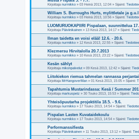
Musta Pispala 5. - 7.7.
Kirjoittaja
nurmikko
»
03 Heinä 2013, 12:04
» Sijainti:
Tiedotte
William S. Burroughs Hurts, mylittletale ja g.u.l.
Kirjoittaja
nurmikko
»
03 Heinä 2013, 10:56
» Sijainti:
Tiedotte
LUOMURUOKAPIIRI Pispalaan, suunnittelua 17.
Kirjoittaja
Päiviinikainen
»
13 Kesä 2013, 14:17
» Sijainti:
Tiedo
Ilman taidetta en voisi elää! 12.6. - 20.6.
Kirjoittaja
nurmikko
»
12 Kesä 2013, 22:55
» Sijainti:
Tiedottee
Klezmersu Hirvitalolla 20.7.2013
Kirjoittaja
nurmikko
»
10 Kesä 2013, 23:22
» Sijainti:
Tiedottee
Kesän sählyt
Kirjoittaja
mikonpalvelut
»
09 Kesä 2013, 12:42
» Sijainti:
Tied
Liitokiekon riemua tahmelan rannassa perjantai
Kirjoittaja
MrHangoverMan
»
01 Kesä 2013, 15:05
» Sijainti:
T
Tapahtumia Mustarindassa: Kesä / Summer 201
Kirjoittaja
markuspetz
»
30 Touko 2013, 15:53
» Sijainti:
Tiedo
Yhteisöpuutarha projektitila 18.5. - 9.6.
Kirjoittaja
nurmikko
»
17 Touko 2013, 14:54
» Sijainti:
Tiedotte
Pispalan Lasten Kuvataidekoulu
Kirjoittaja
nurmikko
»
17 Touko 2013, 14:54
» Sijainti:
Tiedotte
Performanssifiesta
Kirjoittaja
Päiviinikainen
»
11 Touko 2013, 13:12
» Sijainti:
Tied