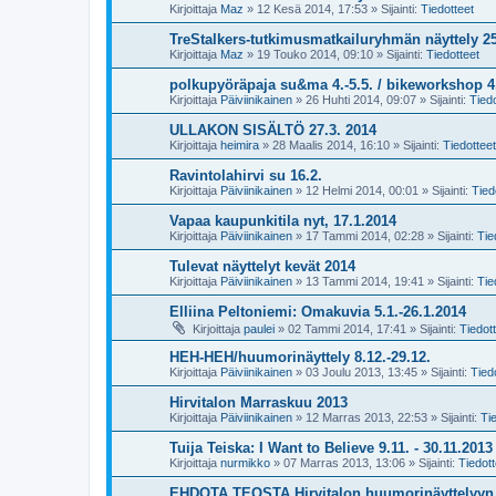
Kirjoittaja
Maz
»
12 Kesä 2014, 17:53
» Sijainti:
Tiedotteet
TreStalkers-tutkimusmatkailuryhmän näyttely 25
Kirjoittaja
Maz
»
19 Touko 2014, 09:10
» Sijainti:
Tiedotteet
polkupyöräpaja su&ma 4.-5.5. / bikeworkshop 4.
Kirjoittaja
Päiviinikainen
»
26 Huhti 2014, 09:07
» Sijainti:
Tiedo
ULLAKON SISÄLTÖ 27.3. 2014
Kirjoittaja
heimira
»
28 Maalis 2014, 16:10
» Sijainti:
Tiedotteet
Ravintolahirvi su 16.2.
Kirjoittaja
Päiviinikainen
»
12 Helmi 2014, 00:01
» Sijainti:
Tied
Vapaa kaupunkitila nyt, 17.1.2014
Kirjoittaja
Päiviinikainen
»
17 Tammi 2014, 02:28
» Sijainti:
Tie
Tulevat näyttelyt kevät 2014
Kirjoittaja
Päiviinikainen
»
13 Tammi 2014, 19:41
» Sijainti:
Tie
Elliina Peltoniemi: Omakuvia 5.1.-26.1.2014
Kirjoittaja
paulei
»
02 Tammi 2014, 17:41
» Sijainti:
Tiedot
HEH-HEH/huumorinäyttely 8.12.-29.12.
Kirjoittaja
Päiviinikainen
»
03 Joulu 2013, 13:45
» Sijainti:
Tied
Hirvitalon Marraskuu 2013
Kirjoittaja
Päiviinikainen
»
12 Marras 2013, 22:53
» Sijainti:
Ti
Tuija Teiska: I Want to Believe 9.11. - 30.11.2013
Kirjoittaja
nurmikko
»
07 Marras 2013, 13:06
» Sijainti:
Tiedott
EHDOTA TEOSTA Hirvitalon huumorinäyttelyyn