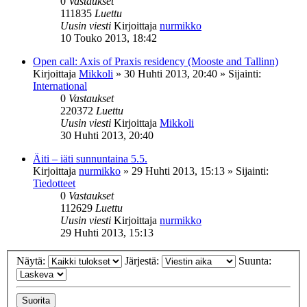
0
Vastaukset
111835
Luettu
Uusin viesti
Kirjoittaja
nurmikko
10 Touko 2013, 18:42
Open call: Axis of Praxis residency (Mooste and Tallinn)
Kirjoittaja
Mikkoli
»
30 Huhti 2013, 20:40
» Sijainti:
International
0
Vastaukset
220372
Luettu
Uusin viesti
Kirjoittaja
Mikkoli
30 Huhti 2013, 20:40
Äiti – iäti sunnuntaina 5.5.
Kirjoittaja
nurmikko
»
29 Huhti 2013, 15:13
» Sijainti:
Tiedotteet
0
Vastaukset
112629
Luettu
Uusin viesti
Kirjoittaja
nurmikko
29 Huhti 2013, 15:13
Näytä:
Järjestä:
Suunta: