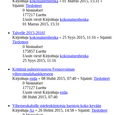
Kirjoittaja
kokonainenhenka
»
01 Marras 2015, 15:31
»
Sijainti:
Tiedotteet
0
Vastaukset
177217
Luettu
Uusin viesti
Kirjoittaja
kokonainenhenka
01 Marras 2015, 15:31
Talvelle 2015-2016!
Kirjoittaja
kokonainenhenka
»
25 Syys 2015, 11:16
» Sijainti:
Tiedotteet
0
Vastaukset
175857
Luettu
Uusin viesti
Kirjoittaja
kokonainenhenka
25 Syys 2015, 11:16
Kriittisiä puheenvuoroja Fennovoiman
ydinvoimalahankkeeseen
Kirjoittaja
enila
»
08 Huhti 2015, 07:40
» Sijainti:
Tiedotteet
0
Vastaukset
177127
Luettu
Uusin viesti
Kirjoittaja
enila
08 Huhti 2015, 07:40
Viherpeukaloille mielenkiintoisia luentoja koko kevään
Kirjoittaja
Az
»
26 Helmi 2015, 14:58
» Sijainti:
Tiedotteet
0
Vastaukset