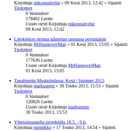
Kirjoittaja
mikonpalvelut
»
09 Kesä 2013, 12:42
» Sijainti:
Tiedotteet
0
Vastaukset
178402
Luettu
Uusin viesti
Kirjoittaja
mikonpalvelut
09 Kesä 2013, 12:42
Liitokiekon riemua tahmelan rannassa perjantaisin
Kirjoittaja
MrHangoverMan
»
01 Kesä 2013, 15:05
» Sijainti:
Tiedotteet
0
Vastaukset
177636
Luettu
Uusin viesti
Kirjoittaja
MrHangoverMan
01 Kesä 2013, 15:05
Tapahtumia Mustarindassa: Kesä / Summer 2013
Kirjoittaja
markuspetz
»
30 Touko 2013, 15:53
» Sijainti:
Tiedotteet
0
Vastaukset
120826
Luettu
Uusin viesti
Kirjoittaja
markuspetz
30 Touko 2013, 15:53
Yhteisöpuutarha projektitila 18.5. - 9.6.
Kirjoittaja
nurmikko
»
17 Touko 2013, 14:54
» Sijainti: