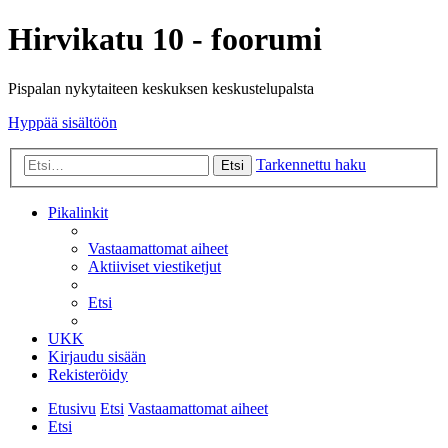
Hirvikatu 10 - foorumi
Pispalan nykytaiteen keskuksen keskustelupalsta
Hyppää sisältöön
Tarkennettu haku
Etsi
Pikalinkit
Vastaamattomat aiheet
Aktiiviset viestiketjut
Etsi
UKK
Kirjaudu sisään
Rekisteröidy
Etusivu
Etsi
Vastaamattomat aiheet
Etsi