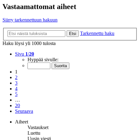
Vastaamattomat aiheet
Siirry tarkennettuun hakuun
Tarkennettu haku
Etsi
Haku löysi yli 1000 tulosta
Sivu
1
/
20
Hyppää sivulle:
1
2
3
4
5
…
20
Seuraava
Aiheet
Vastaukset
Luettu
Uusin viesti