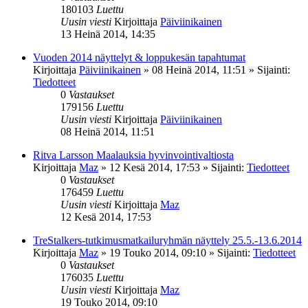
180103
Luettu
Uusin viesti
Kirjoittaja
Päiviinikainen
13 Heinä 2014, 14:35
Vuoden 2014 näyttelyt & loppukesän tapahtumat
Kirjoittaja
Päiviinikainen
»
08 Heinä 2014, 11:51
» Sijainti:
Tiedotteet
0
Vastaukset
179156
Luettu
Uusin viesti
Kirjoittaja
Päiviinikainen
08 Heinä 2014, 11:51
Ritva Larsson Maalauksia hyvinvointivaltiosta
Kirjoittaja
Maz
»
12 Kesä 2014, 17:53
» Sijainti:
Tiedotteet
0
Vastaukset
176459
Luettu
Uusin viesti
Kirjoittaja
Maz
12 Kesä 2014, 17:53
TreStalkers-tutkimusmatkailuryhmän näyttely 25.5.-13.6.2014
Kirjoittaja
Maz
»
19 Touko 2014, 09:10
» Sijainti:
Tiedotteet
0
Vastaukset
176035
Luettu
Uusin viesti
Kirjoittaja
Maz
19 Touko 2014, 09:10