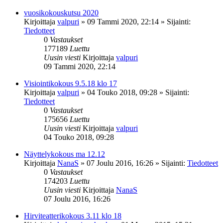
vuosikokouskutsu 2020
Kirjoittaja
valpuri
»
09 Tammi 2020, 22:14
» Sijainti:
Tiedotteet
0
Vastaukset
177189
Luettu
Uusin viesti
Kirjoittaja
valpuri
09 Tammi 2020, 22:14
Visiointikokous 9.5.18 klo 17
Kirjoittaja
valpuri
»
04 Touko 2018, 09:28
» Sijainti:
Tiedotteet
0
Vastaukset
175656
Luettu
Uusin viesti
Kirjoittaja
valpuri
04 Touko 2018, 09:28
Näyttelykokous ma 12.12
Kirjoittaja
NanaS
»
07 Joulu 2016, 16:26
» Sijainti:
Tiedotteet
0
Vastaukset
174203
Luettu
Uusin viesti
Kirjoittaja
NanaS
07 Joulu 2016, 16:26
Hirviteatterikokous 3.11 klo 18