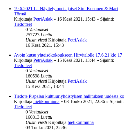
19.6.2021 La Näyttelylopettajaiset Siru Kosonen & Mari
Törmä
Kirjoittaja
PetriAslak
»
16 Kesä 2021, 15:43
» Sijainti:
Tiedotteet
0
Vastaukset
257723
Luettu
Uusin viesti
Kirjoittaja
PetriAslak
16 Kesä 2021, 15:43
Avoin kutsu yhteisökokoukseen Hirvitalolle 17.6.21 klo 17
Kirjoittaja
PetriAslak
»
15 Kesä 2021, 13:44
» Sijainti:
Tiedotteet
0
Vastaukset
160598
Luettu
Uusin viesti
Kirjoittaja
PetriAslak
15 Kesä 2021, 13:44
Tiedote Pispalan kulttuuriyhdistyksen hallituksen uudesta ko
Kirjoittaja
hietikonminna
»
03 Touko 2021, 22:36
» Sijainti:
Tiedotteet
0
Vastaukset
160813
Luettu
Uusin viesti
Kirjoittaja
hietikonminna
03 Touko 2021, 22:36