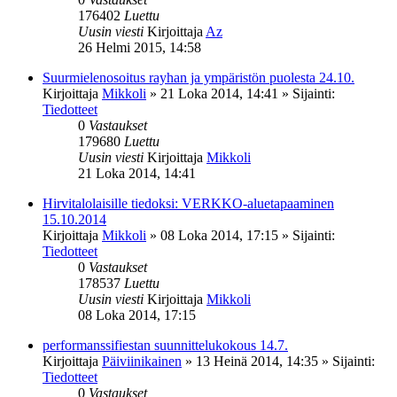
176402
Luettu
Uusin viesti
Kirjoittaja
Az
26 Helmi 2015, 14:58
Suurmielenosoitus rayhan ja ympäristön puolesta 24.10.
Kirjoittaja
Mikkoli
»
21 Loka 2014, 14:41
» Sijainti:
Tiedotteet
0
Vastaukset
179680
Luettu
Uusin viesti
Kirjoittaja
Mikkoli
21 Loka 2014, 14:41
Hirvitalolaisille tiedoksi: VERKKO-aluetapaaminen
15.10.2014
Kirjoittaja
Mikkoli
»
08 Loka 2014, 17:15
» Sijainti:
Tiedotteet
0
Vastaukset
178537
Luettu
Uusin viesti
Kirjoittaja
Mikkoli
08 Loka 2014, 17:15
performanssifiestan suunnittelukokous 14.7.
Kirjoittaja
Päiviinikainen
»
13 Heinä 2014, 14:35
» Sijainti:
Tiedotteet
0
Vastaukset