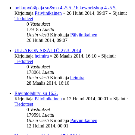
polkupyöräpaja su&ma 4.-5.5. / bikeworkshop 4.-5.5.
Kirjoittaja
Päiviinikainen
»
26 Huhti 2014, 09:07
» Sijainti:
Tiedotteet
0
Vastaukset
179185
Luettu
Uusin viesti
Kirjoittaja
Päiviinikainen
26 Huhti 2014, 09:07
ULLAKON SISÄLTÖ 27.3. 2014
Kirjoittaja
heimira
»
28 Maalis 2014, 16:10
» Sijainti:
Tiedotteet
0
Vastaukset
178061
Luettu
Uusin viesti
Kirjoittaja
heimira
28 Maalis 2014, 16:10
Ravintolahirvi su 16.2.
Kirjoittaja
Päiviinikainen
»
12 Helmi 2014, 00:01
» Sijainti:
Tiedotteet
0
Vastaukset
179591
Luettu
Uusin viesti
Kirjoittaja
Päiviinikainen
12 Helmi 2014, 00:01