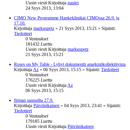
Uusin viesti
Kirjoittaja
paulei
24 Syys 2013, 13:04
CIMO New Programme Hankeklinikat CIMOssa 26.9. ja
17.10.
Kirjoittaja
markuspetz
»
21 Syys 2013, 15:21
» Sijainti:
Tiedotteet
0
Vastaukset
181432
Luettu
Uusin viesti
Kirjoittaja
markuspetz
21 Syys 2013, 15:21
Roses on My Table - Lyhyt dokumentti anarkistikollektiivista
Kirjoittaja
Az
»
06 Syys 2013, 15:15
» Sijainti:
Tiedotteet
0
Vastaukset
176225
Luettu
Uusin viesti
Kirjoittaja
Az
06 Syys 2013, 15:15
firman saunailta 27.9.
Kirjoittaja
Päiviinikainen
»
04 Syys 2013, 23:41
» Sijainti:
Tiedotteet
0
Vastaukset
179185
Luettu
Uusin viesti
Kirjoittaja
Päiviinikainen