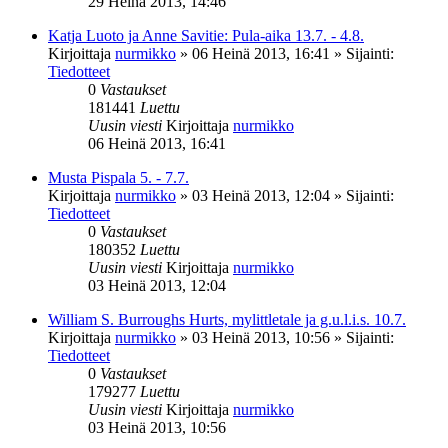
29 Heinä 2013, 14:46
Katja Luoto ja Anne Savitie: Pula-aika 13.7. - 4.8.
Kirjoittaja
nurmikko
»
06 Heinä 2013, 16:41
» Sijainti:
Tiedotteet
0
Vastaukset
181441
Luettu
Uusin viesti
Kirjoittaja
nurmikko
06 Heinä 2013, 16:41
Musta Pispala 5. - 7.7.
Kirjoittaja
nurmikko
»
03 Heinä 2013, 12:04
» Sijainti:
Tiedotteet
0
Vastaukset
180352
Luettu
Uusin viesti
Kirjoittaja
nurmikko
03 Heinä 2013, 12:04
William S. Burroughs Hurts, mylittletale ja g.u.l.i.s. 10.7.
Kirjoittaja
nurmikko
»
03 Heinä 2013, 10:56
» Sijainti:
Tiedotteet
0
Vastaukset
179277
Luettu
Uusin viesti
Kirjoittaja
nurmikko
03 Heinä 2013, 10:56