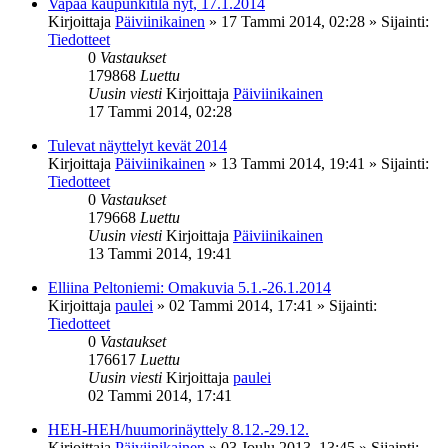
Vapaa kaupunkitila nyt, 17.1.2014
Kirjoittaja
Päiviinikainen
»
17 Tammi 2014, 02:28
» Sijainti:
Tiedotteet
0
Vastaukset
179868
Luettu
Uusin viesti
Kirjoittaja
Päiviinikainen
17 Tammi 2014, 02:28
Tulevat näyttelyt kevät 2014
Kirjoittaja
Päiviinikainen
»
13 Tammi 2014, 19:41
» Sijainti:
Tiedotteet
0
Vastaukset
179668
Luettu
Uusin viesti
Kirjoittaja
Päiviinikainen
13 Tammi 2014, 19:41
Elliina Peltoniemi: Omakuvia 5.1.-26.1.2014
Kirjoittaja
paulei
»
02 Tammi 2014, 17:41
» Sijainti:
Tiedotteet
0
Vastaukset
176617
Luettu
Uusin viesti
Kirjoittaja
paulei
02 Tammi 2014, 17:41
HEH-HEH/huumorinäyttely 8.12.-29.12.
Kirjoittaja
Päiviinikainen
»
03 Joulu 2013, 13:45
» Sijainti: