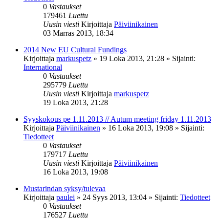
0
Vastaukset
179461
Luettu
Uusin viesti
Kirjoittaja
Päiviinikainen
03 Marras 2013, 18:34
2014 New EU Cultural Fundings
Kirjoittaja
markuspetz
»
19 Loka 2013, 21:28
» Sijainti:
International
0
Vastaukset
295779
Luettu
Uusin viesti
Kirjoittaja
markuspetz
19 Loka 2013, 21:28
Syyskokous pe 1.11.2013 // Autum meeting friday 1.11.2013
Kirjoittaja
Päiviinikainen
»
16 Loka 2013, 19:08
» Sijainti:
Tiedotteet
0
Vastaukset
179717
Luettu
Uusin viesti
Kirjoittaja
Päiviinikainen
16 Loka 2013, 19:08
Mustarindan syksy/tulevaa
Kirjoittaja
paulei
»
24 Syys 2013, 13:04
» Sijainti:
Tiedotteet
0
Vastaukset
176527
Luettu