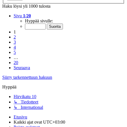
Haku löysi yli 1000 tulosta
Sivu
1
/
20
Hyppää sivulle:
1
2
3
4
5
…
20
Seuraava
Siirry tarkennettuun hakuun
Hyppää
Hirvikatu 10
↳ Tiedotteet
↳ International
Etusivu
Kaikki ajat ovat
UTC+03:00