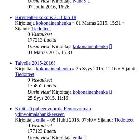
Uusin viesti
Kirjoittaja
NanaS
07 Joulu 2016, 16:26
Hirviteatterikokous 3.11 klo 18
Kirjoittaja
kokonainenhenka
»
01 Marras 2015, 15:31
»
Sijainti:
Tiedotteet
0
Vastaukset
177213
Luettu
Uusin viesti
Kirjoittaja
kokonainenhenka
01 Marras 2015, 15:31
Talvelle 2015-2016!
Kirjoittaja
kokonainenhenka
»
25 Syys 2015, 11:16
» Sijainti:
Tiedotteet
0
Vastaukset
175855
Luettu
Uusin viesti
Kirjoittaja
kokonainenhenka
25 Syys 2015, 11:16
Kriittisiä puheenvuoroja Fennovoiman
ydinvoimalahankkeeseen
Kirjoittaja
enila
»
08 Huhti 2015, 07:40
» Sijainti:
Tiedotteet
0
Vastaukset
177123
Luettu
Uusin viesti
Kirjoittaja
enila