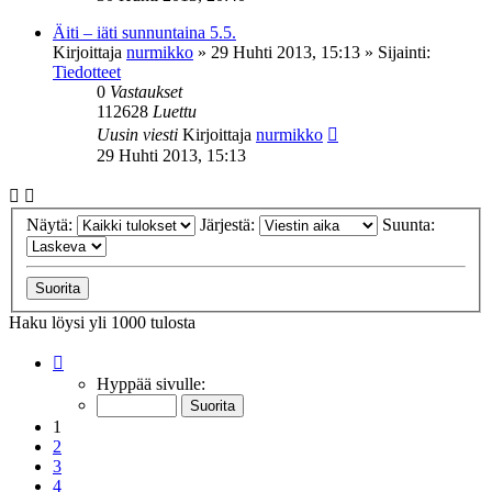
Äiti – iäti sunnuntaina 5.5.
Kirjoittaja
nurmikko
»
29 Huhti 2013, 15:13
» Sijainti:
Tiedotteet
0
Vastaukset
112628
Luettu
Uusin viesti
Kirjoittaja
nurmikko
29 Huhti 2013, 15:13
Näytä:
Järjestä:
Suunta:
Haku löysi yli 1000 tulosta
Sivu
1
/
20
Hyppää sivulle:
1
2
3
4