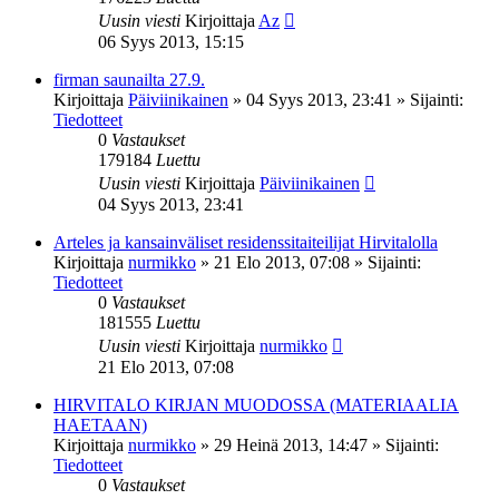
Uusin viesti
Kirjoittaja
Az
06 Syys 2013, 15:15
firman saunailta 27.9.
Kirjoittaja
Päiviinikainen
»
04 Syys 2013, 23:41
» Sijainti:
Tiedotteet
0
Vastaukset
179184
Luettu
Uusin viesti
Kirjoittaja
Päiviinikainen
04 Syys 2013, 23:41
Arteles ja kansainväliset residenssitaiteilijat Hirvitalolla
Kirjoittaja
nurmikko
»
21 Elo 2013, 07:08
» Sijainti:
Tiedotteet
0
Vastaukset
181555
Luettu
Uusin viesti
Kirjoittaja
nurmikko
21 Elo 2013, 07:08
HIRVITALO KIRJAN MUODOSSA (MATERIAALIA
HAETAAN)
Kirjoittaja
nurmikko
»
29 Heinä 2013, 14:47
» Sijainti:
Tiedotteet
0
Vastaukset