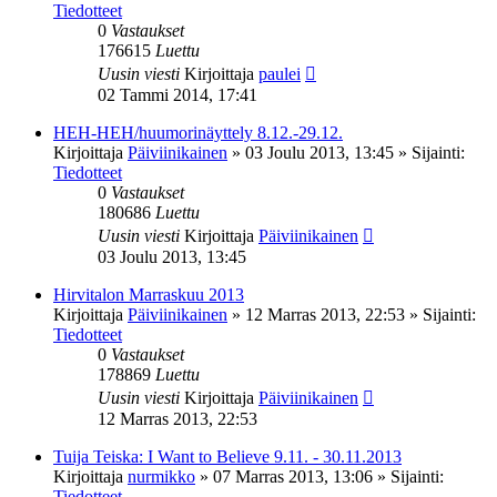
Tiedotteet
0
Vastaukset
176615
Luettu
Uusin viesti
Kirjoittaja
paulei
02 Tammi 2014, 17:41
HEH-HEH/huumorinäyttely 8.12.-29.12.
Kirjoittaja
Päiviinikainen
»
03 Joulu 2013, 13:45
» Sijainti:
Tiedotteet
0
Vastaukset
180686
Luettu
Uusin viesti
Kirjoittaja
Päiviinikainen
03 Joulu 2013, 13:45
Hirvitalon Marraskuu 2013
Kirjoittaja
Päiviinikainen
»
12 Marras 2013, 22:53
» Sijainti:
Tiedotteet
0
Vastaukset
178869
Luettu
Uusin viesti
Kirjoittaja
Päiviinikainen
12 Marras 2013, 22:53
Tuija Teiska: I Want to Believe 9.11. - 30.11.2013
Kirjoittaja
nurmikko
»
07 Marras 2013, 13:06
» Sijainti:
Tiedotteet