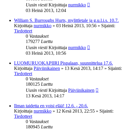
Uusin viesti
Kirjoittaja
nurmikko
03 Heinä 2013, 12:04
William S. Burroughs Hurts, mylittletale ja g.u.l.i.s. 10.7.
Kirjoittaja
nurmikko
»
03 Heinä 2013, 10:56
» Sijainti:
Tiedotteet
0
Vastaukset
179277
Luettu
Uusin viesti
Kirjoittaja
nurmikko
03 Heinä 2013, 10:56
LUOMURUOKAPIIRI Pispalaan, suunnittelua 17.6.
Kirjoittaja
Päiviinikainen
»
13 Kesä 2013, 14:17
» Sijainti:
Tiedotteet
0
Vastaukset
180125
Luettu
Uusin viesti
Kirjoittaja
Päiviinikainen
13 Kesä 2013, 14:17
Ilman taidetta en voisi elää! 12.6. - 20.6.
Kirjoittaja
nurmikko
»
12 Kesä 2013, 22:55
» Sijainti:
Tiedotteet
0
Vastaukset
180945
Luettu