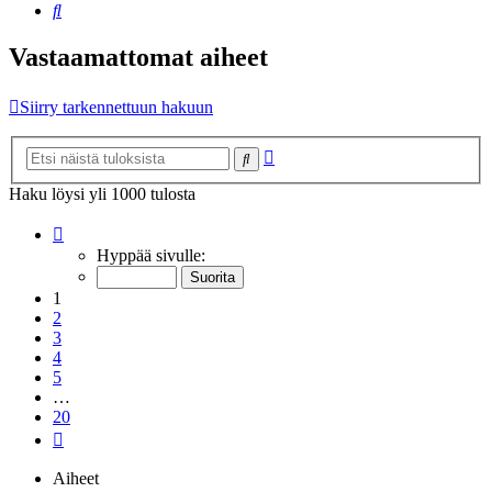
Etsi
Vastaamattomat aiheet
Siirry tarkennettuun hakuun
Tarkennettu
Etsi
haku
Haku löysi yli 1000 tulosta
Sivu
1
/
20
Hyppää sivulle:
1
2
3
4
5
…
20
Seuraava
Aiheet