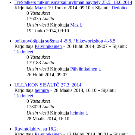
TreStalkers-tutkimusmatkailuryhmän näyttely 25.5.-13.6.2014
Kirjoittaja
Maz
»
19 Touko 2014, 09:10
» Sijainti:
Tiedotteet
0
Vastaukset
176035
Luettu
Uusin viesti
Kirjoittaja
Maz
19 Touko 2014, 09:10
polkupyöräpaja su&ma 4.-5.5. / bikeworkshop 4.-5.5.
Kirjoittaja
Päiviinikainen
»
26 Huhti 2014, 09:07
» Sijainti:
Tiedotteet
0
Vastaukset
179183
Luettu
Uusin viesti
Kirjoittaja
Päiviinikainen
26 Huhti 2014, 09:07
ULLAKON SISÄLTÖ 27.3. 2014
Kirjoittaja
heimira
»
28 Maalis 2014, 16:10
» Sijainti:
Tiedotteet
0
Vastaukset
178059
Luettu
Uusin viesti
Kirjoittaja
heimira
28 Maalis 2014, 16:10
Ravintolahirvi su 16.2.
Kirjoittaja
Päiviinikainen
»
12 Helmi 2014, 00:01
» Sijainti: