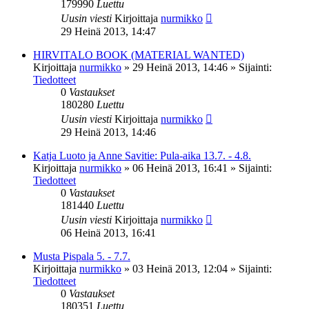
179990
Luettu
Uusin viesti
Kirjoittaja
nurmikko
29 Heinä 2013, 14:47
HIRVITALO BOOK (MATERIAL WANTED)
Kirjoittaja
nurmikko
»
29 Heinä 2013, 14:46
» Sijainti:
Tiedotteet
0
Vastaukset
180280
Luettu
Uusin viesti
Kirjoittaja
nurmikko
29 Heinä 2013, 14:46
Katja Luoto ja Anne Savitie: Pula-aika 13.7. - 4.8.
Kirjoittaja
nurmikko
»
06 Heinä 2013, 16:41
» Sijainti:
Tiedotteet
0
Vastaukset
181440
Luettu
Uusin viesti
Kirjoittaja
nurmikko
06 Heinä 2013, 16:41
Musta Pispala 5. - 7.7.
Kirjoittaja
nurmikko
»
03 Heinä 2013, 12:04
» Sijainti:
Tiedotteet
0
Vastaukset
180351
Luettu