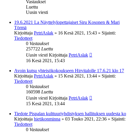
Vastaukset
Luettu
Uusin viesti
19.6.2021 La Näyttelylopettajaiset Siru Kosonen & Mari
Törmä
Kirjoittaja
PetriAslak
»
16 Kesä 2021, 15:43
» Sijainti:
Tiedotteet
0
Vastaukset
257722
Luettu
Uusin viesti
Kirjoittaja
PetriAslak
16 Kesä 2021, 15:43
Avoin kutsu yhteisökokoukseen Hirvitalolle 17.6.21 klo 17
Kirjoittaja
PetriAslak
»
15 Kesä 2021, 13:44
» Sijainti:
Tiedotteet
0
Vastaukset
160598
Luettu
Uusin viesti
Kirjoittaja
PetriAslak
15 Kesä 2021, 13:44
Tiedote Pispalan kulttuuriyhdistyksen hallituksen uudesta ko
Kirjoittaja
hietikonminna
»
03 Touko 2021, 22:36
» Sijainti:
Tiedotteet
0
Vastaukset