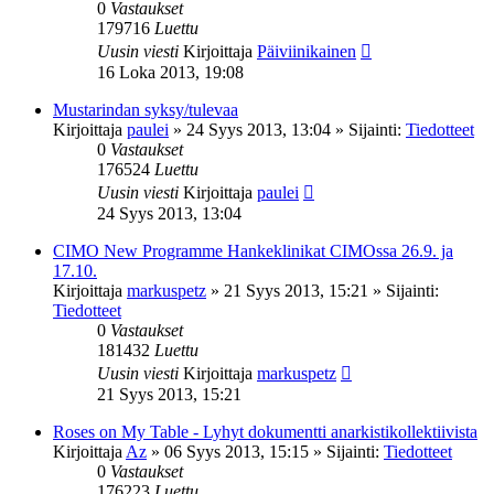
0
Vastaukset
179716
Luettu
Uusin viesti
Kirjoittaja
Päiviinikainen
16 Loka 2013, 19:08
Mustarindan syksy/tulevaa
Kirjoittaja
paulei
»
24 Syys 2013, 13:04
» Sijainti:
Tiedotteet
0
Vastaukset
176524
Luettu
Uusin viesti
Kirjoittaja
paulei
24 Syys 2013, 13:04
CIMO New Programme Hankeklinikat CIMOssa 26.9. ja
17.10.
Kirjoittaja
markuspetz
»
21 Syys 2013, 15:21
» Sijainti:
Tiedotteet
0
Vastaukset
181432
Luettu
Uusin viesti
Kirjoittaja
markuspetz
21 Syys 2013, 15:21
Roses on My Table - Lyhyt dokumentti anarkistikollektiivista
Kirjoittaja
Az
»
06 Syys 2013, 15:15
» Sijainti:
Tiedotteet
0
Vastaukset
176223
Luettu