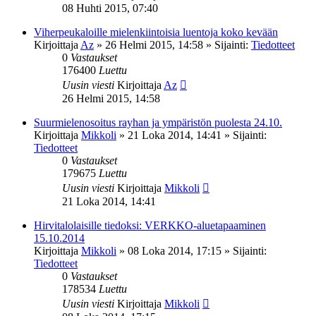
08 Huhti 2015, 07:40
Viherpeukaloille mielenkiintoisia luentoja koko kevään
Kirjoittaja
Az
»
26 Helmi 2015, 14:58
» Sijainti:
Tiedotteet
0
Vastaukset
176400
Luettu
Uusin viesti
Kirjoittaja
Az
26 Helmi 2015, 14:58
Suurmielenosoitus rayhan ja ympäristön puolesta 24.10.
Kirjoittaja
Mikkoli
»
21 Loka 2014, 14:41
» Sijainti:
Tiedotteet
0
Vastaukset
179675
Luettu
Uusin viesti
Kirjoittaja
Mikkoli
21 Loka 2014, 14:41
Hirvitalolaisille tiedoksi: VERKKO-aluetapaaminen
15.10.2014
Kirjoittaja
Mikkoli
»
08 Loka 2014, 17:15
» Sijainti:
Tiedotteet
0
Vastaukset
178534
Luettu
Uusin viesti
Kirjoittaja
Mikkoli