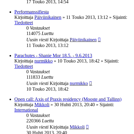
17 Touko 2013, 14:54
Performanssifiesta
Kirjoittaja
Päiviinikainen
»
11 Touko 2013, 13:12
» Sijainti:
Tiedotteet
0
Vastaukset
114075
Luettu
Uusin viesti
Kirjoittaja
Päiviinikainen
11 Touko 2013, 13:12
Parachutes - Shanie Mor 18.5. - 9.6.2013
Kirjoittaja
nurmikko
»
10 Touko 2013, 18:42
» Sijainti:
Tiedotteet
0
Vastaukset
111833
Luettu
Uusin viesti
Kirjoittaja
nurmikko
10 Touko 2013, 18:42
Open call: Axis of Praxis residency (Mooste and Tallinn)
Kirjoittaja
Mikkoli
»
30 Huhti 2013, 20:40
» Sijainti:
International
0
Vastaukset
220366
Luettu
Uusin viesti
Kirjoittaja
Mikkoli
30 Huhti 2013, 20:40