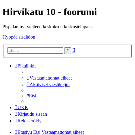
Hirvikatu 10 - foorumi
Pispalan nykytaiteen keskuksen keskustelupalsta
Hyppää sisältöön
Tarkennettu
Etsi
haku
Pikalinkit
Vastaamattomat aiheet
Aktiiviset viestiketjut
Etsi
UKK
Kirjaudu sisään
Rekisteröidy
Etusivu
Etsi
Vastaamattomat aiheet