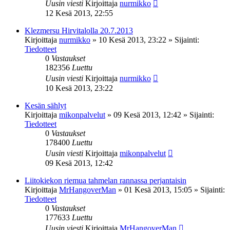
Uusin viesti
Kirjoittaja
nurmikko
12 Kesä 2013, 22:55
Klezmersu Hirvitalolla 20.7.2013
Kirjoittaja
nurmikko
»
10 Kesä 2013, 23:22
» Sijainti:
Tiedotteet
0
Vastaukset
182356
Luettu
Uusin viesti
Kirjoittaja
nurmikko
10 Kesä 2013, 23:22
Kesän sählyt
Kirjoittaja
mikonpalvelut
»
09 Kesä 2013, 12:42
» Sijainti:
Tiedotteet
0
Vastaukset
178400
Luettu
Uusin viesti
Kirjoittaja
mikonpalvelut
09 Kesä 2013, 12:42
Liitokiekon riemua tahmelan rannassa perjantaisin
Kirjoittaja
MrHangoverMan
»
01 Kesä 2013, 15:05
» Sijainti:
Tiedotteet
0
Vastaukset
177633
Luettu
Uusin viesti
Kirjoittaja
MrHangoverMan