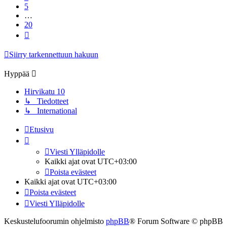
5
…
20
Seuraava
Siirry tarkennettuun hakuun
Hyppää
Hirvikatu 10
↳ Tiedotteet
↳ International
Etusivu
Viesti Ylläpidolle
Kaikki ajat ovat
UTC+03:00
Poista evästeet
Kaikki ajat ovat
UTC+03:00
Poista evästeet
Viesti Ylläpidolle
Keskustelufoorumin ohjelmisto
phpBB
® Forum Software © phpBB