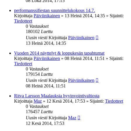
08 Loka 2014, 17:15
performanssifiestan suunnittelukokous 14.7.
Kirjoittaja
Päiviinikainen
»
13 Heinä 2014, 14:35
» Sijainti:
Tiedotteet
0
Vastaukset
180102
Luettu
Uusin viesti
Kirjoittaja
Päiviinikainen
13 Heinä 2014, 14:35
Vuoden 2014 näyttelyt & loppukesän tapahtumat
Kirjoittaja
Päiviinikainen
»
08 Heinä 2014, 11:51
» Sijainti:
Tiedotteet
0
Vastaukset
179154
Luettu
Uusin viesti
Kirjoittaja
Päiviinikainen
08 Heinä 2014, 11:51
Ritva Larsson Maalauksia hyvinvointivaltiosta
Kirjoittaja
Maz
»
12 Kesä 2014, 17:53
» Sijainti:
Tiedotteet
0
Vastaukset
176457
Luettu
Uusin viesti
Kirjoittaja
Maz
12 Kesä 2014, 17:53