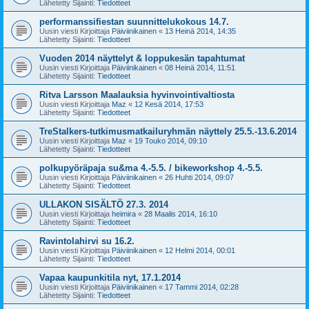
Lähetetty Sijainti:
Tiedotteet
performanssifiestan suunnittelukokous 14.7.
Uusin viesti Kirjoittaja
Päiviinikainen
«
13 Heinä 2014, 14:35
Lähetetty Sijainti:
Tiedotteet
Vuoden 2014 näyttelyt & loppukesän tapahtumat
Uusin viesti Kirjoittaja
Päiviinikainen
«
08 Heinä 2014, 11:51
Lähetetty Sijainti:
Tiedotteet
Ritva Larsson Maalauksia hyvinvointivaltiosta
Uusin viesti Kirjoittaja
Maz
«
12 Kesä 2014, 17:53
Lähetetty Sijainti:
Tiedotteet
TreStalkers-tutkimusmatkailuryhmän näyttely 25.5.-13.6.2014
Uusin viesti Kirjoittaja
Maz
«
19 Touko 2014, 09:10
Lähetetty Sijainti:
Tiedotteet
polkupyöräpaja su&ma 4.-5.5. / bikeworkshop 4.-5.5.
Uusin viesti Kirjoittaja
Päiviinikainen
«
26 Huhti 2014, 09:07
Lähetetty Sijainti:
Tiedotteet
ULLAKON SISÄLTÖ 27.3. 2014
Uusin viesti Kirjoittaja
heimira
«
28 Maalis 2014, 16:10
Lähetetty Sijainti:
Tiedotteet
Ravintolahirvi su 16.2.
Uusin viesti Kirjoittaja
Päiviinikainen
«
12 Helmi 2014, 00:01
Lähetetty Sijainti:
Tiedotteet
Vapaa kaupunkitila nyt, 17.1.2014
Uusin viesti Kirjoittaja
Päiviinikainen
«
17 Tammi 2014, 02:28
Lähetetty Sijainti:
Tiedotteet