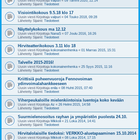
Uusin viesti Kirjoittaja
valpuri
«
09 Tammi 2020, 22:14
Lähetetty Sijainti:
Tiedotteet
Visiointikokous 9.5.18 klo 17
Uusin viesti Kirjoittaja
valpuri
«
04 Touko 2018, 09:28
Lähetetty Sijainti:
Tiedotteet
Näyttelykokous ma 12.12
Uusin viesti Kirjoittaja
NanaS
«
07 Joulu 2016, 16:26
Lähetetty Sijainti:
Tiedotteet
Hirviteatterikokous 3.11 klo 18
Uusin viesti Kirjoittaja
kokonainenhenka
«
01 Marras 2015, 15:31
Lähetetty Sijainti:
Tiedotteet
Talvelle 2015-2016!
Uusin viesti Kirjoittaja
kokonainenhenka
«
25 Syys 2015, 11:16
Lähetetty Sijainti:
Tiedotteet
Kriittisiä puheenvuoroja Fennovoiman
ydinvoimalahankkeeseen
Uusin viesti Kirjoittaja
enila
«
08 Huhti 2015, 07:40
Lähetetty Sijainti:
Tiedotteet
Viherpeukaloille mielenkiintoisia luentoja koko kevään
Uusin viesti Kirjoittaja
Az
«
26 Helmi 2015, 14:58
Lähetetty Sijainti:
Tiedotteet
Suurmielenosoitus rayhan ja ympäristön puolesta 24.10.
Uusin viesti Kirjoittaja
Mikkoli
«
21 Loka 2014, 14:41
Lähetetty Sijainti:
Tiedotteet
Hirvitalolaisille tiedoksi: VERKKO-aluetapaaminen 15.10.2014
Uusin viesti Kirjoittaja
Mikkoli
«
08 Loka 2014, 17:15