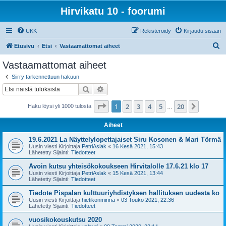
Hirvikatu 10 - foorumi
UKK
Rekisteröidy
Kirjaudu sisään
E
Etusivu
Etsi
Vastaamattomat aiheet
t
Vastaamattomat aiheet
s
Siirry tarkennettuun hakuun
i
Etsi
Tarkennettu haku
Sivu
1
/
20
1
2
3
4
5
20
Seuraa
Haku löysi yli 1000 tulosta
…
Aiheet
19.6.2021 La Näyttelylopettajaiset Siru Kosonen & Mari Törmä
Uusin viesti Kirjoittaja
PetriAslak
«
16 Kesä 2021, 15:43
Lähetetty Sijainti:
Tiedotteet
Avoin kutsu yhteisökokoukseen Hirvitalolle 17.6.21 klo 17
Uusin viesti Kirjoittaja
PetriAslak
«
15 Kesä 2021, 13:44
Lähetetty Sijainti:
Tiedotteet
Tiedote Pispalan kulttuuriyhdistyksen hallituksen uudesta ko
Uusin viesti Kirjoittaja
hietikonminna
«
03 Touko 2021, 22:36
Lähetetty Sijainti:
Tiedotteet
vuosikokouskutsu 2020