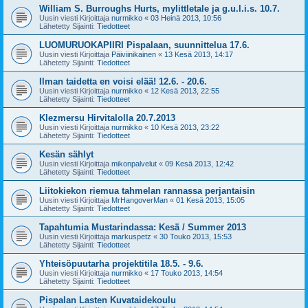
William S. Burroughs Hurts, mylittletale ja g.u.l.i.s. 10.7.
Uusin viesti Kirjoittaja
nurmikko
«
03 Heinä 2013, 10:56
Lähetetty Sijainti:
Tiedotteet
LUOMURUOKAPIIRI Pispalaan, suunnittelua 17.6.
Uusin viesti Kirjoittaja
Päiviinikainen
«
13 Kesä 2013, 14:17
Lähetetty Sijainti:
Tiedotteet
Ilman taidetta en voisi elää! 12.6. - 20.6.
Uusin viesti Kirjoittaja
nurmikko
«
12 Kesä 2013, 22:55
Lähetetty Sijainti:
Tiedotteet
Klezmersu Hirvitalolla 20.7.2013
Uusin viesti Kirjoittaja
nurmikko
«
10 Kesä 2013, 23:22
Lähetetty Sijainti:
Tiedotteet
Kesän sählyt
Uusin viesti Kirjoittaja
mikonpalvelut
«
09 Kesä 2013, 12:42
Lähetetty Sijainti:
Tiedotteet
Liitokiekon riemua tahmelan rannassa perjantaisin
Uusin viesti Kirjoittaja
MrHangoverMan
«
01 Kesä 2013, 15:05
Lähetetty Sijainti:
Tiedotteet
Tapahtumia Mustarindassa: Kesä / Summer 2013
Uusin viesti Kirjoittaja
markuspetz
«
30 Touko 2013, 15:53
Lähetetty Sijainti:
Tiedotteet
Yhteisöpuutarha projektitila 18.5. - 9.6.
Uusin viesti Kirjoittaja
nurmikko
«
17 Touko 2013, 14:54
Lähetetty Sijainti:
Tiedotteet
Pispalan Lasten Kuvataidekoulu