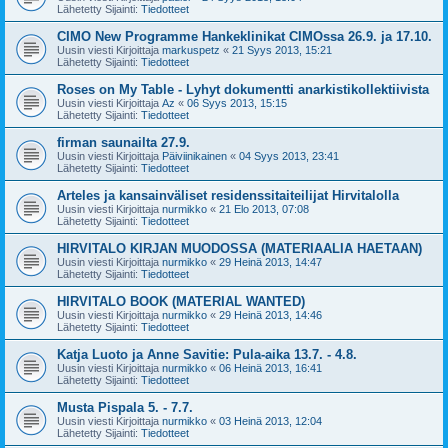
Lähetetty Sijainti:
Tiedotteet
CIMO New Programme Hankeklinikat CIMOssa 26.9. ja 17.10.
Uusin viesti Kirjoittaja
markuspetz
«
21 Syys 2013, 15:21
Lähetetty Sijainti:
Tiedotteet
Roses on My Table - Lyhyt dokumentti anarkistikollektiivista
Uusin viesti Kirjoittaja
Az
«
06 Syys 2013, 15:15
Lähetetty Sijainti:
Tiedotteet
firman saunailta 27.9.
Uusin viesti Kirjoittaja
Päiviinikainen
«
04 Syys 2013, 23:41
Lähetetty Sijainti:
Tiedotteet
Arteles ja kansainväliset residenssitaiteilijat Hirvitalolla
Uusin viesti Kirjoittaja
nurmikko
«
21 Elo 2013, 07:08
Lähetetty Sijainti:
Tiedotteet
HIRVITALO KIRJAN MUODOSSA (MATERIAALIA HAETAAN)
Uusin viesti Kirjoittaja
nurmikko
«
29 Heinä 2013, 14:47
Lähetetty Sijainti:
Tiedotteet
HIRVITALO BOOK (MATERIAL WANTED)
Uusin viesti Kirjoittaja
nurmikko
«
29 Heinä 2013, 14:46
Lähetetty Sijainti:
Tiedotteet
Katja Luoto ja Anne Savitie: Pula-aika 13.7. - 4.8.
Uusin viesti Kirjoittaja
nurmikko
«
06 Heinä 2013, 16:41
Lähetetty Sijainti:
Tiedotteet
Musta Pispala 5. - 7.7.
Uusin viesti Kirjoittaja
nurmikko
«
03 Heinä 2013, 12:04
Lähetetty Sijainti:
Tiedotteet