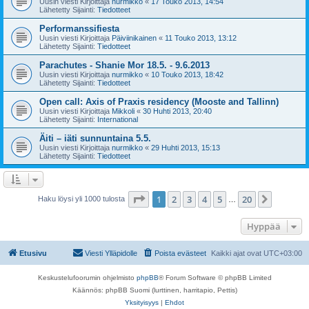
Uusin viesti Kirjoittaja
nurmikko
«
17 Touko 2013, 14:54
Lähetetty Sijainti:
Tiedotteet
Performanssifiesta
Uusin viesti Kirjoittaja
Päiviinikainen
«
11 Touko 2013, 13:12
Lähetetty Sijainti:
Tiedotteet
Parachutes - Shanie Mor 18.5. - 9.6.2013
Uusin viesti Kirjoittaja
nurmikko
«
10 Touko 2013, 18:42
Lähetetty Sijainti:
Tiedotteet
Open call: Axis of Praxis residency (Mooste and Tallinn)
Uusin viesti Kirjoittaja
Mikkoli
«
30 Huhti 2013, 20:40
Lähetetty Sijainti:
International
Äiti – iäti sunnuntaina 5.5.
Uusin viesti Kirjoittaja
nurmikko
«
29 Huhti 2013, 15:13
Lähetetty Sijainti:
Tiedotteet
Sivu
1
/
20
1
2
3
4
5
20
Seuraa
Haku löysi yli 1000 tulosta
…
Hyppää
Etusivu
Viesti Ylläpidolle
Poista evästeet
Kaikki ajat ovat
UTC+03:00
Keskustelufoorumin ohjelmisto
phpBB
® Forum Software © phpBB Limited
Käännös: phpBB Suomi (lurttinen, harritapio, Pettis)
Yksityisyys
|
Ehdot