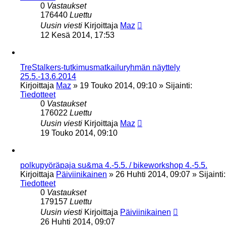
0
Vastaukset
176440
Luettu
Uusin viesti
Kirjoittaja
Maz
12 Kesä 2014, 17:53
TreStalkers-tutkimusmatkailuryhmän näyttely
25.5.-13.6.2014
Kirjoittaja
Maz
»
19 Touko 2014, 09:10
» Sijainti:
Tiedotteet
0
Vastaukset
176022
Luettu
Uusin viesti
Kirjoittaja
Maz
19 Touko 2014, 09:10
polkupyöräpaja su&ma 4.-5.5. / bikeworkshop 4.-5.5.
Kirjoittaja
Päiviinikainen
»
26 Huhti 2014, 09:07
» Sijainti:
Tiedotteet
0
Vastaukset
179157
Luettu
Uusin viesti
Kirjoittaja
Päiviinikainen
26 Huhti 2014, 09:07