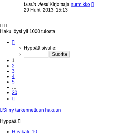
Uusin viesti
Kirjoittaja
nurmikko
29 Huhti 2013, 15:13
Haku löysi yli 1000 tulosta
Sivu
1
/
20
Hyppää sivulle:
1
2
3
4
5
…
20
Seuraava
Siirry tarkennettuun hakuun
Hyppää
Hirvikatu 10