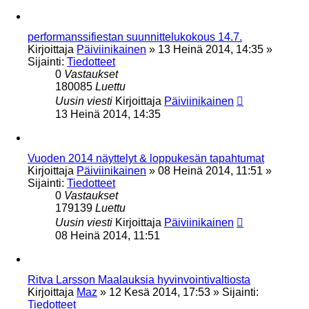
performanssifiestan suunnittelukokous 14.7.
Kirjoittaja
Päiviinikainen
»
13 Heinä 2014, 14:35
»
Sijainti:
Tiedotteet
0
Vastaukset
180085
Luettu
Uusin viesti
Kirjoittaja
Päiviinikainen
13 Heinä 2014, 14:35
Vuoden 2014 näyttelyt & loppukesän tapahtumat
Kirjoittaja
Päiviinikainen
»
08 Heinä 2014, 11:51
»
Sijainti:
Tiedotteet
0
Vastaukset
179139
Luettu
Uusin viesti
Kirjoittaja
Päiviinikainen
08 Heinä 2014, 11:51
Ritva Larsson Maalauksia hyvinvointivaltiosta
Kirjoittaja
Maz
»
12 Kesä 2014, 17:53
» Sijainti:
Tiedotteet