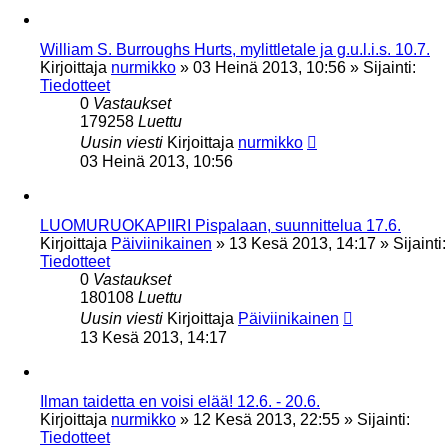
William S. Burroughs Hurts, mylittletale ja g.u.l.i.s. 10.7.
Kirjoittaja
nurmikko
»
03 Heinä 2013, 10:56
» Sijainti:
Tiedotteet
0
Vastaukset
179258
Luettu
Uusin viesti
Kirjoittaja
nurmikko
03 Heinä 2013, 10:56
LUOMURUOKAPIIRI Pispalaan, suunnittelua 17.6.
Kirjoittaja
Päiviinikainen
»
13 Kesä 2013, 14:17
» Sijainti:
Tiedotteet
0
Vastaukset
180108
Luettu
Uusin viesti
Kirjoittaja
Päiviinikainen
13 Kesä 2013, 14:17
Ilman taidetta en voisi elää! 12.6. - 20.6.
Kirjoittaja
nurmikko
»
12 Kesä 2013, 22:55
» Sijainti:
Tiedotteet