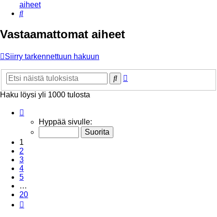
aiheet
Etsi
Vastaamattomat aiheet
Siirry tarkennettuun hakuun
Tarkennettu
Etsi
haku
Haku löysi yli 1000 tulosta
Sivu
1
/
20
Hyppää sivulle:
1
2
3
4
5
…
20
Seuraava