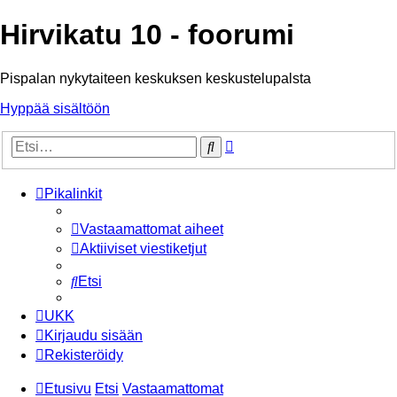
Hirvikatu 10 - foorumi
Pispalan nykytaiteen keskuksen keskustelupalsta
Hyppää sisältöön
Tarkennettu
Etsi
haku
Pikalinkit
Vastaamattomat aiheet
Aktiiviset viestiketjut
Etsi
UKK
Kirjaudu sisään
Rekisteröidy
Etusivu
Etsi
Vastaamattomat