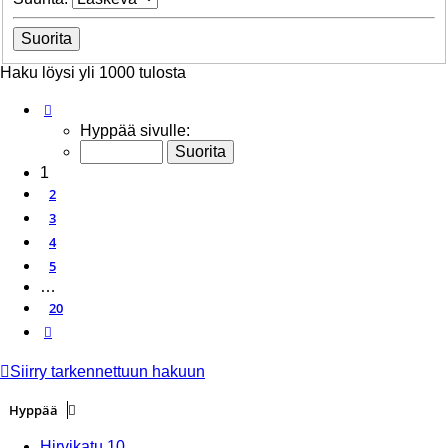
Haku löysi yli 1000 tulosta
Sivu
1
/
20
Hyppää sivulle:
1
2
3
4
5
…
20
Seuraava
Siirry tarkennettuun hakuun
Hyppää
Hirvikatu 10