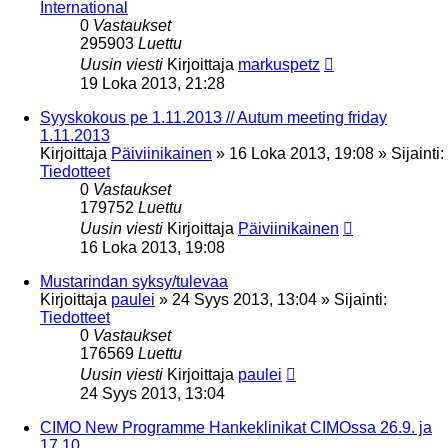
International
0
Vastaukset
295903
Luettu
Uusin viesti
Kirjoittaja
markuspetz
19 Loka 2013, 21:28
Syyskokous pe 1.11.2013 // Autum meeting friday
1.11.2013
Kirjoittaja
Päiviinikainen
»
16 Loka 2013, 19:08
» Sijainti:
Tiedotteet
0
Vastaukset
179752
Luettu
Uusin viesti
Kirjoittaja
Päiviinikainen
16 Loka 2013, 19:08
Mustarindan syksy/tulevaa
Kirjoittaja
paulei
»
24 Syys 2013, 13:04
» Sijainti:
Tiedotteet
0
Vastaukset
176569
Luettu
Uusin viesti
Kirjoittaja
paulei
24 Syys 2013, 13:04
CIMO New Programme Hankeklinikat CIMOssa 26.9. ja
17.10.