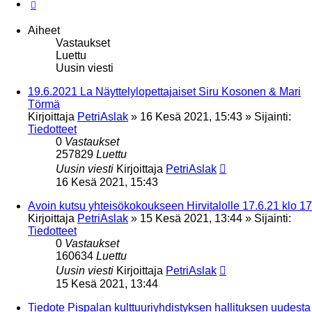
Seuraava
Aiheet
Vastaukset
Luettu
Uusin viesti
19.6.2021 La Näyttelylopettajaiset Siru Kosonen & Mari
Törmä
Kirjoittaja
PetriAslak
»
16 Kesä 2021, 15:43
» Sijainti:
Tiedotteet
0
Vastaukset
257829
Luettu
Uusin viesti
Kirjoittaja
PetriAslak
16 Kesä 2021, 15:43
Avoin kutsu yhteisökokoukseen Hirvitalolle 17.6.21 klo 17
Kirjoittaja
PetriAslak
»
15 Kesä 2021, 13:44
» Sijainti:
Tiedotteet
0
Vastaukset
160634
Luettu
Uusin viesti
Kirjoittaja
PetriAslak
15 Kesä 2021, 13:44
Tiedote Pispalan kulttuuriyhdistyksen hallituksen uudesta