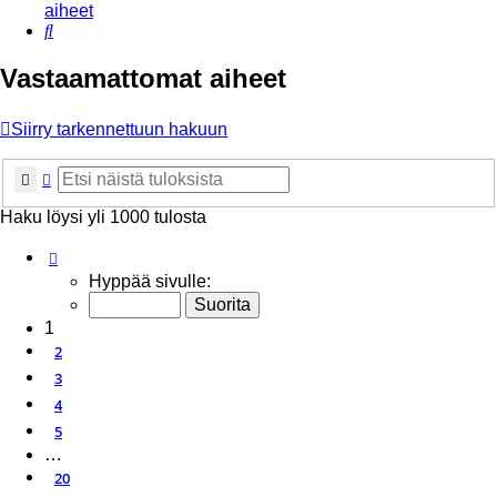
aiheet
Etsi
Vastaamattomat aiheet
Siirry tarkennettuun hakuun
Etsi
Tarkennettu haku
Haku löysi yli 1000 tulosta
Sivu
1
/
20
Hyppää sivulle:
1
2
3
4
5
…
20