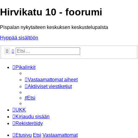
Hirvikatu 10 - foorumi
Pispalan nykytaiteen keskuksen keskustelupalsta
Hyppää sisältöön
Etsi
Tarkennettu haku
Pikalinkit
Vastaamattomat aiheet
Aktiiviset viestiketjut
Etsi
UKK
Kirjaudu sisään
Rekisteröidy
Etusivu
Etsi
Vastaamattomat