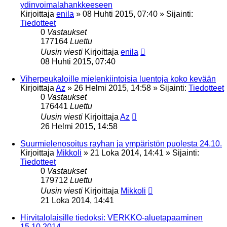
ydinvoimalahankkeeseen
Kirjoittaja
enila
»
08 Huhti 2015, 07:40
» Sijainti:
Tiedotteet
0
Vastaukset
177164
Luettu
Uusin viesti
Kirjoittaja
enila
08 Huhti 2015, 07:40
Viherpeukaloille mielenkiintoisia luentoja koko kevään
Kirjoittaja
Az
»
26 Helmi 2015, 14:58
» Sijainti:
Tiedotteet
0
Vastaukset
176441
Luettu
Uusin viesti
Kirjoittaja
Az
26 Helmi 2015, 14:58
Suurmielenosoitus rayhan ja ympäristön puolesta 24.10.
Kirjoittaja
Mikkoli
»
21 Loka 2014, 14:41
» Sijainti:
Tiedotteet
0
Vastaukset
179712
Luettu
Uusin viesti
Kirjoittaja
Mikkoli
21 Loka 2014, 14:41
Hirvitalolaisille tiedoksi: VERKKO-aluetapaaminen
15.10.2014