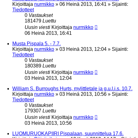
Kirjoittaja
nurmikko
»
06 Heinä 2013, 16:41
» Sijainti:
Tiedotteet
0
Vastaukset
181479
Luettu
Uusin viesti
Kirjoittaja
nurmikko
06 Heinä 2013, 16:41
Musta Pispala 5. - 7.7.
Kirjoittaja
nurmikko
»
03 Heinä 2013, 12:04
» Sijainti:
Tiedotteet
0
Vastaukset
180389
Luettu
Uusin viesti
Kirjoittaja
nurmikko
03 Heinä 2013, 12:04
William S. Burroughs Hurts, mylittletale ja g.u.l.i.s. 10.7.
Kirjoittaja
nurmikko
»
03 Heinä 2013, 10:56
» Sijainti:
Tiedotteet
0
Vastaukset
179307
Luettu
Uusin viesti
Kirjoittaja
nurmikko
03 Heinä 2013, 10:56
LUOMURUOKAPIIRI Pispalaan, suunnittelua 17.6.