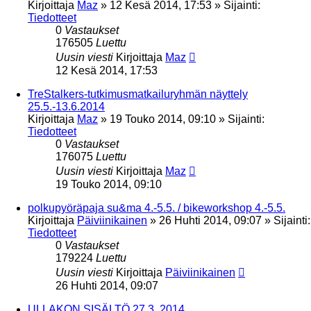
Kirjoittaja
Maz
»
12 Kesä 2014, 17:53
» Sijainti:
Tiedotteet
0
Vastaukset
176505
Luettu
Uusin viesti
Kirjoittaja
Maz
12 Kesä 2014, 17:53
TreStalkers-tutkimusmatkailuryhmän näyttely
25.5.-13.6.2014
Kirjoittaja
Maz
»
19 Touko 2014, 09:10
» Sijainti:
Tiedotteet
0
Vastaukset
176075
Luettu
Uusin viesti
Kirjoittaja
Maz
19 Touko 2014, 09:10
polkupyöräpaja su&ma 4.-5.5. / bikeworkshop 4.-5.5.
Kirjoittaja
Päiviinikainen
»
26 Huhti 2014, 09:07
» Sijainti:
Tiedotteet
0
Vastaukset
179224
Luettu
Uusin viesti
Kirjoittaja
Päiviinikainen
26 Huhti 2014, 09:07
ULLAKON SISÄLTÖ 27.3. 2014