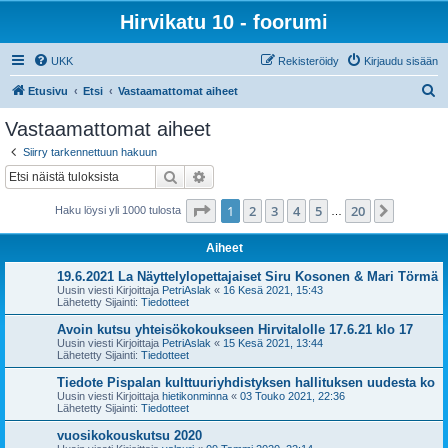
Hirvikatu 10 - foorumi
UKK
Rekisteröidy
Kirjaudu sisään
E
Etusivu
Etsi
Vastaamattomat aiheet
t
Vastaamattomat aiheet
s
Siirry tarkennettuun hakuun
i
Etsi
Tarkennettu haku
Sivu
1
/
20
1
2
3
4
5
20
Seuraa
Haku löysi yli 1000 tulosta
…
Aiheet
19.6.2021 La Näyttelylopettajaiset Siru Kosonen & Mari Törmä
Uusin viesti Kirjoittaja
PetriAslak
«
16 Kesä 2021, 15:43
Lähetetty Sijainti:
Tiedotteet
Avoin kutsu yhteisökokoukseen Hirvitalolle 17.6.21 klo 17
Uusin viesti Kirjoittaja
PetriAslak
«
15 Kesä 2021, 13:44
Lähetetty Sijainti:
Tiedotteet
Tiedote Pispalan kulttuuriyhdistyksen hallituksen uudesta ko
Uusin viesti Kirjoittaja
hietikonminna
«
03 Touko 2021, 22:36
Lähetetty Sijainti:
Tiedotteet
vuosikokouskutsu 2020