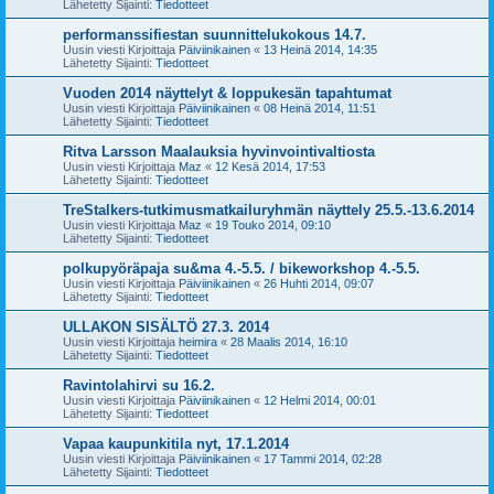
Lähetetty Sijainti:
Tiedotteet
performanssifiestan suunnittelukokous 14.7.
Uusin viesti Kirjoittaja
Päiviinikainen
«
13 Heinä 2014, 14:35
Lähetetty Sijainti:
Tiedotteet
Vuoden 2014 näyttelyt & loppukesän tapahtumat
Uusin viesti Kirjoittaja
Päiviinikainen
«
08 Heinä 2014, 11:51
Lähetetty Sijainti:
Tiedotteet
Ritva Larsson Maalauksia hyvinvointivaltiosta
Uusin viesti Kirjoittaja
Maz
«
12 Kesä 2014, 17:53
Lähetetty Sijainti:
Tiedotteet
TreStalkers-tutkimusmatkailuryhmän näyttely 25.5.-13.6.2014
Uusin viesti Kirjoittaja
Maz
«
19 Touko 2014, 09:10
Lähetetty Sijainti:
Tiedotteet
polkupyöräpaja su&ma 4.-5.5. / bikeworkshop 4.-5.5.
Uusin viesti Kirjoittaja
Päiviinikainen
«
26 Huhti 2014, 09:07
Lähetetty Sijainti:
Tiedotteet
ULLAKON SISÄLTÖ 27.3. 2014
Uusin viesti Kirjoittaja
heimira
«
28 Maalis 2014, 16:10
Lähetetty Sijainti:
Tiedotteet
Ravintolahirvi su 16.2.
Uusin viesti Kirjoittaja
Päiviinikainen
«
12 Helmi 2014, 00:01
Lähetetty Sijainti:
Tiedotteet
Vapaa kaupunkitila nyt, 17.1.2014
Uusin viesti Kirjoittaja
Päiviinikainen
«
17 Tammi 2014, 02:28
Lähetetty Sijainti:
Tiedotteet