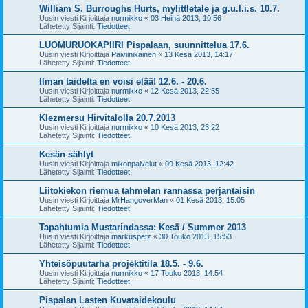
William S. Burroughs Hurts, mylittletale ja g.u.l.i.s. 10.7.
Uusin viesti Kirjoittaja
nurmikko
«
03 Heinä 2013, 10:56
Lähetetty Sijainti:
Tiedotteet
LUOMURUOKAPIIRI Pispalaan, suunnittelua 17.6.
Uusin viesti Kirjoittaja
Päiviinikainen
«
13 Kesä 2013, 14:17
Lähetetty Sijainti:
Tiedotteet
Ilman taidetta en voisi elää! 12.6. - 20.6.
Uusin viesti Kirjoittaja
nurmikko
«
12 Kesä 2013, 22:55
Lähetetty Sijainti:
Tiedotteet
Klezmersu Hirvitalolla 20.7.2013
Uusin viesti Kirjoittaja
nurmikko
«
10 Kesä 2013, 23:22
Lähetetty Sijainti:
Tiedotteet
Kesän sählyt
Uusin viesti Kirjoittaja
mikonpalvelut
«
09 Kesä 2013, 12:42
Lähetetty Sijainti:
Tiedotteet
Liitokiekon riemua tahmelan rannassa perjantaisin
Uusin viesti Kirjoittaja
MrHangoverMan
«
01 Kesä 2013, 15:05
Lähetetty Sijainti:
Tiedotteet
Tapahtumia Mustarindassa: Kesä / Summer 2013
Uusin viesti Kirjoittaja
markuspetz
«
30 Touko 2013, 15:53
Lähetetty Sijainti:
Tiedotteet
Yhteisöpuutarha projektitila 18.5. - 9.6.
Uusin viesti Kirjoittaja
nurmikko
«
17 Touko 2013, 14:54
Lähetetty Sijainti:
Tiedotteet
Pispalan Lasten Kuvataidekoulu