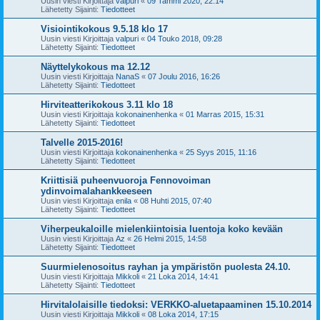
Uusin viesti Kirjoittaja
valpuri
«
09 Tammi 2020, 22:14
Lähetetty Sijainti:
Tiedotteet
Visiointikokous 9.5.18 klo 17
Uusin viesti Kirjoittaja
valpuri
«
04 Touko 2018, 09:28
Lähetetty Sijainti:
Tiedotteet
Näyttelykokous ma 12.12
Uusin viesti Kirjoittaja
NanaS
«
07 Joulu 2016, 16:26
Lähetetty Sijainti:
Tiedotteet
Hirviteatterikokous 3.11 klo 18
Uusin viesti Kirjoittaja
kokonainenhenka
«
01 Marras 2015, 15:31
Lähetetty Sijainti:
Tiedotteet
Talvelle 2015-2016!
Uusin viesti Kirjoittaja
kokonainenhenka
«
25 Syys 2015, 11:16
Lähetetty Sijainti:
Tiedotteet
Kriittisiä puheenvuoroja Fennovoiman
ydinvoimalahankkeeseen
Uusin viesti Kirjoittaja
enila
«
08 Huhti 2015, 07:40
Lähetetty Sijainti:
Tiedotteet
Viherpeukaloille mielenkiintoisia luentoja koko kevään
Uusin viesti Kirjoittaja
Az
«
26 Helmi 2015, 14:58
Lähetetty Sijainti:
Tiedotteet
Suurmielenosoitus rayhan ja ympäristön puolesta 24.10.
Uusin viesti Kirjoittaja
Mikkoli
«
21 Loka 2014, 14:41
Lähetetty Sijainti:
Tiedotteet
Hirvitalolaisille tiedoksi: VERKKO-aluetapaaminen 15.10.2014
Uusin viesti Kirjoittaja
Mikkoli
«
08 Loka 2014, 17:15