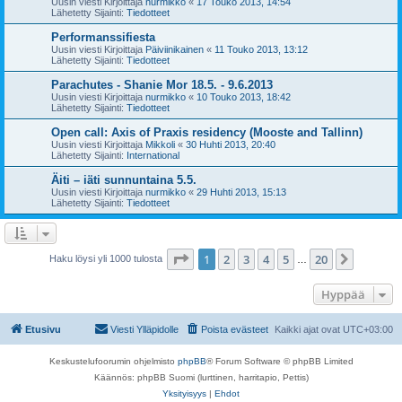
Uusin viesti Kirjoittaja
nurmikko
«
17 Touko 2013, 14:54
Lähetetty Sijainti:
Tiedotteet
Performanssifiesta
Uusin viesti Kirjoittaja
Päiviinikainen
«
11 Touko 2013, 13:12
Lähetetty Sijainti:
Tiedotteet
Parachutes - Shanie Mor 18.5. - 9.6.2013
Uusin viesti Kirjoittaja
nurmikko
«
10 Touko 2013, 18:42
Lähetetty Sijainti:
Tiedotteet
Open call: Axis of Praxis residency (Mooste and Tallinn)
Uusin viesti Kirjoittaja
Mikkoli
«
30 Huhti 2013, 20:40
Lähetetty Sijainti:
International
Äiti – iäti sunnuntaina 5.5.
Uusin viesti Kirjoittaja
nurmikko
«
29 Huhti 2013, 15:13
Lähetetty Sijainti:
Tiedotteet
Sivu
1
/
20
1
2
3
4
5
20
Seuraa
Haku löysi yli 1000 tulosta
…
Hyppää
Etusivu
Viesti Ylläpidolle
Poista evästeet
Kaikki ajat ovat
UTC+03:00
Keskustelufoorumin ohjelmisto
phpBB
® Forum Software © phpBB Limited
Käännös: phpBB Suomi (lurttinen, harritapio, Pettis)
Yksityisyys
|
Ehdot