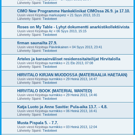
Lähetetty Sijainti:
Tiedotteet
CIMO New Programme Hankeklinikat CIMOssa 26.9. ja 17.10.
Uusin viesti Kirjoittaja
markuspetz
«
21 Syys 2013, 15:21
Lähetetty Sijainti:
Tiedotteet
Roses on My Table - Lyhyt dokumentti anarkistikollektiivista
Uusin viesti Kirjoittaja
Az
«
06 Syys 2013, 15:15
Lähetetty Sijainti:
Tiedotteet
firman saunailta 27.9.
Uusin viesti Kirjoittaja
Päiviinikainen
«
04 Syys 2013, 23:41
Lähetetty Sijainti:
Tiedotteet
Arteles ja kansainväliset residenssitaiteilijat Hirvitalolla
Uusin viesti Kirjoittaja
nurmikko
«
21 Elo 2013, 07:08
Lähetetty Sijainti:
Tiedotteet
HIRVITALO KIRJAN MUODOSSA (MATERIAALIA HAETAAN)
Uusin viesti Kirjoittaja
nurmikko
«
29 Heinä 2013, 14:47
Lähetetty Sijainti:
Tiedotteet
HIRVITALO BOOK (MATERIAL WANTED)
Uusin viesti Kirjoittaja
nurmikko
«
29 Heinä 2013, 14:46
Lähetetty Sijainti:
Tiedotteet
Katja Luoto ja Anne Savitie: Pula-aika 13.7. - 4.8.
Uusin viesti Kirjoittaja
nurmikko
«
06 Heinä 2013, 16:41
Lähetetty Sijainti:
Tiedotteet
Musta Pispala 5. - 7.7.
Uusin viesti Kirjoittaja
nurmikko
«
03 Heinä 2013, 12:04
Lähetetty Sijainti:
Tiedotteet