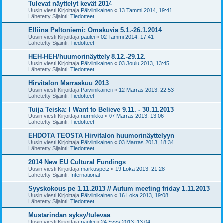
Tulevat näyttelyt kevät 2014
Uusin viesti Kirjoittaja
Päiviinikainen
«
13 Tammi 2014, 19:41
Lähetetty Sijainti:
Tiedotteet
Elliina Peltoniemi: Omakuvia 5.1.-26.1.2014
Uusin viesti Kirjoittaja
paulei
«
02 Tammi 2014, 17:41
Lähetetty Sijainti:
Tiedotteet
HEH-HEH/huumorinäyttely 8.12.-29.12.
Uusin viesti Kirjoittaja
Päiviinikainen
«
03 Joulu 2013, 13:45
Lähetetty Sijainti:
Tiedotteet
Hirvitalon Marraskuu 2013
Uusin viesti Kirjoittaja
Päiviinikainen
«
12 Marras 2013, 22:53
Lähetetty Sijainti:
Tiedotteet
Tuija Teiska: I Want to Believe 9.11. - 30.11.2013
Uusin viesti Kirjoittaja
nurmikko
«
07 Marras 2013, 13:06
Lähetetty Sijainti:
Tiedotteet
EHDOTA TEOSTA Hirvitalon huumorinäyttelyyn
Uusin viesti Kirjoittaja
Päiviinikainen
«
03 Marras 2013, 18:34
Lähetetty Sijainti:
Tiedotteet
2014 New EU Cultural Fundings
Uusin viesti Kirjoittaja
markuspetz
«
19 Loka 2013, 21:28
Lähetetty Sijainti:
International
Syyskokous pe 1.11.2013 // Autum meeting friday 1.11.2013
Uusin viesti Kirjoittaja
Päiviinikainen
«
16 Loka 2013, 19:08
Lähetetty Sijainti:
Tiedotteet
Mustarindan syksy/tulevaa
Uusin viesti Kirjoittaja
paulei
«
24 Syys 2013, 13:04