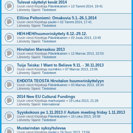
Tulevat näyttelyt kevät 2014
Uusin viesti Kirjoittaja
Päiviinikainen
«
13 Tammi 2014, 19:41
Lähetetty Sijainti:
Tiedotteet
Elliina Peltoniemi: Omakuvia 5.1.-26.1.2014
Uusin viesti Kirjoittaja
paulei
«
02 Tammi 2014, 17:41
Lähetetty Sijainti:
Tiedotteet
HEH-HEH/huumorinäyttely 8.12.-29.12.
Uusin viesti Kirjoittaja
Päiviinikainen
«
03 Joulu 2013, 13:45
Lähetetty Sijainti:
Tiedotteet
Hirvitalon Marraskuu 2013
Uusin viesti Kirjoittaja
Päiviinikainen
«
12 Marras 2013, 22:53
Lähetetty Sijainti:
Tiedotteet
Tuija Teiska: I Want to Believe 9.11. - 30.11.2013
Uusin viesti Kirjoittaja
nurmikko
«
07 Marras 2013, 13:06
Lähetetty Sijainti:
Tiedotteet
EHDOTA TEOSTA Hirvitalon huumorinäyttelyyn
Uusin viesti Kirjoittaja
Päiviinikainen
«
03 Marras 2013, 18:34
Lähetetty Sijainti:
Tiedotteet
2014 New EU Cultural Fundings
Uusin viesti Kirjoittaja
markuspetz
«
19 Loka 2013, 21:28
Lähetetty Sijainti:
International
Syyskokous pe 1.11.2013 // Autum meeting friday 1.11.2013
Uusin viesti Kirjoittaja
Päiviinikainen
«
16 Loka 2013, 19:08
Lähetetty Sijainti:
Tiedotteet
Mustarindan syksy/tulevaa
Uusin viesti Kirjoittaja
paulei
«
24 Syys 2013, 13:04