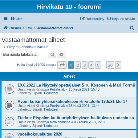
Hirvikatu 10 - foorumi
UKK
Rekisteröidy
Kirjaudu sisään
E
Etusivu
Etsi
Vastaamattomat aiheet
t
Vastaamattomat aiheet
s
Siirry tarkennettuun hakuun
i
Etsi
Tarkennettu haku
Sivu
1
/
20
1
2
3
4
5
20
Seuraa
Haku löysi yli 1000 tulosta
…
Aiheet
19.6.2021 La Näyttelylopettajaiset Siru Kosonen & Mari Törmä
Uusin viesti Kirjoittaja
PetriAslak
«
16 Kesä 2021, 15:43
Lähetetty Sijainti:
Tiedotteet
Avoin kutsu yhteisökokoukseen Hirvitalolle 17.6.21 klo 17
Uusin viesti Kirjoittaja
PetriAslak
«
15 Kesä 2021, 13:44
Lähetetty Sijainti:
Tiedotteet
Tiedote Pispalan kulttuuriyhdistyksen hallituksen uudesta ko
Uusin viesti Kirjoittaja
hietikonminna
«
03 Touko 2021, 22:36
Lähetetty Sijainti:
Tiedotteet
vuosikokouskutsu 2020