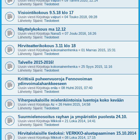
Uusin viesti Kirjoittaja
valpuri
«
09 Tammi 2020, 22:14
Lähetetty Sijainti:
Tiedotteet
Visiointikokous 9.5.18 klo 17
Uusin viesti Kirjoittaja
valpuri
«
04 Touko 2018, 09:28
Lähetetty Sijainti:
Tiedotteet
Näyttelykokous ma 12.12
Uusin viesti Kirjoittaja
NanaS
«
07 Joulu 2016, 16:26
Lähetetty Sijainti:
Tiedotteet
Hirviteatterikokous 3.11 klo 18
Uusin viesti Kirjoittaja
kokonainenhenka
«
01 Marras 2015, 15:31
Lähetetty Sijainti:
Tiedotteet
Talvelle 2015-2016!
Uusin viesti Kirjoittaja
kokonainenhenka
«
25 Syys 2015, 11:16
Lähetetty Sijainti:
Tiedotteet
Kriittisiä puheenvuoroja Fennovoiman
ydinvoimalahankkeeseen
Uusin viesti Kirjoittaja
enila
«
08 Huhti 2015, 07:40
Lähetetty Sijainti:
Tiedotteet
Viherpeukaloille mielenkiintoisia luentoja koko kevään
Uusin viesti Kirjoittaja
Az
«
26 Helmi 2015, 14:58
Lähetetty Sijainti:
Tiedotteet
Suurmielenosoitus rayhan ja ympäristön puolesta 24.10.
Uusin viesti Kirjoittaja
Mikkoli
«
21 Loka 2014, 14:41
Lähetetty Sijainti:
Tiedotteet
Hirvitalolaisille tiedoksi: VERKKO-aluetapaaminen 15.10.2014
Uusin viesti Kirjoittaja
Mikkoli
«
08 Loka 2014, 17:15