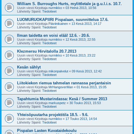
William S. Burroughs Hurts, mylittletale ja g.u.l.i.s. 10.7.
Uusin viesti Kirjoittaja
nurmikko
«
03 Heinä 2013, 10:56
Lähetetty Sijainti:
Tiedotteet
LUOMURUOKAPIIRI Pispalaan, suunnittelua 17.6.
Uusin viesti Kirjoittaja
Päiviinikainen
«
13 Kesä 2013, 14:17
Lähetetty Sijainti:
Tiedotteet
Ilman taidetta en voisi elää! 12.6. - 20.6.
Uusin viesti Kirjoittaja
nurmikko
«
12 Kesä 2013, 22:55
Lähetetty Sijainti:
Tiedotteet
Klezmersu Hirvitalolla 20.7.2013
Uusin viesti Kirjoittaja
nurmikko
«
10 Kesä 2013, 23:22
Lähetetty Sijainti:
Tiedotteet
Kesän sählyt
Uusin viesti Kirjoittaja
mikonpalvelut
«
09 Kesä 2013, 12:42
Lähetetty Sijainti:
Tiedotteet
Liitokiekon riemua tahmelan rannassa perjantaisin
Uusin viesti Kirjoittaja
MrHangoverMan
«
01 Kesä 2013, 15:05
Lähetetty Sijainti:
Tiedotteet
Tapahtumia Mustarindassa: Kesä / Summer 2013
Uusin viesti Kirjoittaja
markuspetz
«
30 Touko 2013, 15:53
Lähetetty Sijainti:
Tiedotteet
Yhteisöpuutarha projektitila 18.5. - 9.6.
Uusin viesti Kirjoittaja
nurmikko
«
17 Touko 2013, 14:54
Lähetetty Sijainti:
Tiedotteet
Pispalan Lasten Kuvataidekoulu