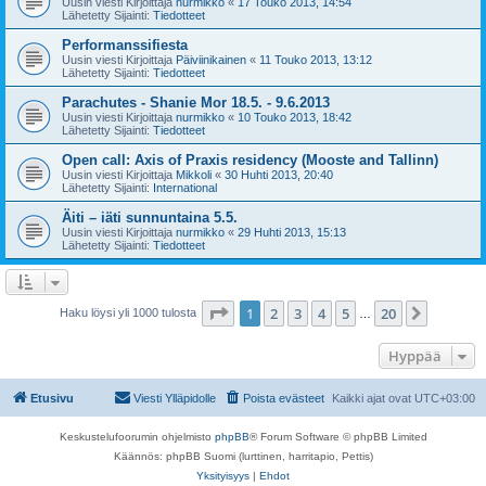
Uusin viesti Kirjoittaja
nurmikko
«
17 Touko 2013, 14:54
Lähetetty Sijainti:
Tiedotteet
Performanssifiesta
Uusin viesti Kirjoittaja
Päiviinikainen
«
11 Touko 2013, 13:12
Lähetetty Sijainti:
Tiedotteet
Parachutes - Shanie Mor 18.5. - 9.6.2013
Uusin viesti Kirjoittaja
nurmikko
«
10 Touko 2013, 18:42
Lähetetty Sijainti:
Tiedotteet
Open call: Axis of Praxis residency (Mooste and Tallinn)
Uusin viesti Kirjoittaja
Mikkoli
«
30 Huhti 2013, 20:40
Lähetetty Sijainti:
International
Äiti – iäti sunnuntaina 5.5.
Uusin viesti Kirjoittaja
nurmikko
«
29 Huhti 2013, 15:13
Lähetetty Sijainti:
Tiedotteet
Sivu
1
/
20
1
2
3
4
5
20
Seuraa
Haku löysi yli 1000 tulosta
…
Hyppää
Etusivu
Viesti Ylläpidolle
Poista evästeet
Kaikki ajat ovat
UTC+03:00
Keskustelufoorumin ohjelmisto
phpBB
® Forum Software © phpBB Limited
Käännös: phpBB Suomi (lurttinen, harritapio, Pettis)
Yksityisyys
|
Ehdot