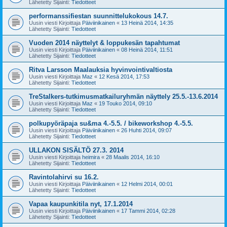
Lähetetty Sijainti:
Tiedotteet
performanssifiestan suunnittelukokous 14.7.
Uusin viesti Kirjoittaja
Päiviinikainen
«
13 Heinä 2014, 14:35
Lähetetty Sijainti:
Tiedotteet
Vuoden 2014 näyttelyt & loppukesän tapahtumat
Uusin viesti Kirjoittaja
Päiviinikainen
«
08 Heinä 2014, 11:51
Lähetetty Sijainti:
Tiedotteet
Ritva Larsson Maalauksia hyvinvointivaltiosta
Uusin viesti Kirjoittaja
Maz
«
12 Kesä 2014, 17:53
Lähetetty Sijainti:
Tiedotteet
TreStalkers-tutkimusmatkailuryhmän näyttely 25.5.-13.6.2014
Uusin viesti Kirjoittaja
Maz
«
19 Touko 2014, 09:10
Lähetetty Sijainti:
Tiedotteet
polkupyöräpaja su&ma 4.-5.5. / bikeworkshop 4.-5.5.
Uusin viesti Kirjoittaja
Päiviinikainen
«
26 Huhti 2014, 09:07
Lähetetty Sijainti:
Tiedotteet
ULLAKON SISÄLTÖ 27.3. 2014
Uusin viesti Kirjoittaja
heimira
«
28 Maalis 2014, 16:10
Lähetetty Sijainti:
Tiedotteet
Ravintolahirvi su 16.2.
Uusin viesti Kirjoittaja
Päiviinikainen
«
12 Helmi 2014, 00:01
Lähetetty Sijainti:
Tiedotteet
Vapaa kaupunkitila nyt, 17.1.2014
Uusin viesti Kirjoittaja
Päiviinikainen
«
17 Tammi 2014, 02:28
Lähetetty Sijainti:
Tiedotteet