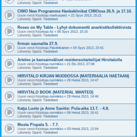
Lähetetty Sijainti:
Tiedotteet
CIMO New Programme Hankeklinikat CIMOssa 26.9. ja 17.10.
Uusin viesti Kirjoittaja
markuspetz
«
21 Syys 2013, 15:21
Lähetetty Sijainti:
Tiedotteet
Roses on My Table - Lyhyt dokumentti anarkistikollektiivista
Uusin viesti Kirjoittaja
Az
«
06 Syys 2013, 15:15
Lähetetty Sijainti:
Tiedotteet
firman saunailta 27.9.
Uusin viesti Kirjoittaja
Päiviinikainen
«
04 Syys 2013, 23:41
Lähetetty Sijainti:
Tiedotteet
Arteles ja kansainväliset residenssitaiteilijat Hirvitalolla
Uusin viesti Kirjoittaja
nurmikko
«
21 Elo 2013, 07:08
Lähetetty Sijainti:
Tiedotteet
HIRVITALO KIRJAN MUODOSSA (MATERIAALIA HAETAAN)
Uusin viesti Kirjoittaja
nurmikko
«
29 Heinä 2013, 14:47
Lähetetty Sijainti:
Tiedotteet
HIRVITALO BOOK (MATERIAL WANTED)
Uusin viesti Kirjoittaja
nurmikko
«
29 Heinä 2013, 14:46
Lähetetty Sijainti:
Tiedotteet
Katja Luoto ja Anne Savitie: Pula-aika 13.7. - 4.8.
Uusin viesti Kirjoittaja
nurmikko
«
06 Heinä 2013, 16:41
Lähetetty Sijainti:
Tiedotteet
Musta Pispala 5. - 7.7.
Uusin viesti Kirjoittaja
nurmikko
«
03 Heinä 2013, 12:04
Lähetetty Sijainti:
Tiedotteet