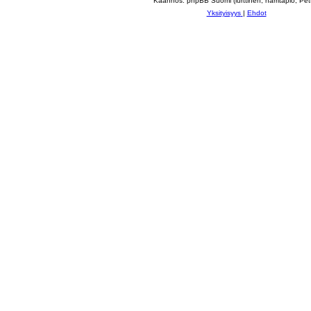
Käännös: phpBB Suomi (lurttinen, harritapio, Pett
Yksityisyys
|
Ehdot