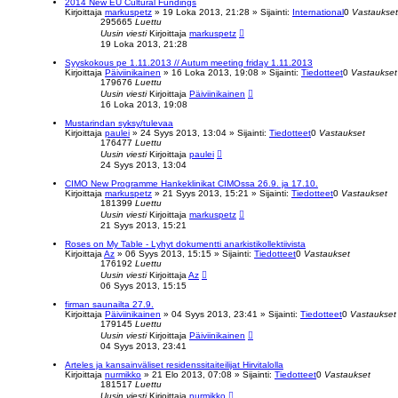
2014 New EU Cultural Fundings
Kirjoittaja
markuspetz
»
19 Loka 2013, 21:28
» Sijainti:
International
0
Vastaukset
295665
Luettu
Uusin viesti
Kirjoittaja
markuspetz
19 Loka 2013, 21:28
Syyskokous pe 1.11.2013 // Autum meeting friday 1.11.2013
Kirjoittaja
Päiviinikainen
»
16 Loka 2013, 19:08
» Sijainti:
Tiedotteet
0
Vastaukset
179676
Luettu
Uusin viesti
Kirjoittaja
Päiviinikainen
16 Loka 2013, 19:08
Mustarindan syksy/tulevaa
Kirjoittaja
paulei
»
24 Syys 2013, 13:04
» Sijainti:
Tiedotteet
0
Vastaukset
176477
Luettu
Uusin viesti
Kirjoittaja
paulei
24 Syys 2013, 13:04
CIMO New Programme Hankeklinikat CIMOssa 26.9. ja 17.10.
Kirjoittaja
markuspetz
»
21 Syys 2013, 15:21
» Sijainti:
Tiedotteet
0
Vastaukset
181399
Luettu
Uusin viesti
Kirjoittaja
markuspetz
21 Syys 2013, 15:21
Roses on My Table - Lyhyt dokumentti anarkistikollektiivista
Kirjoittaja
Az
»
06 Syys 2013, 15:15
» Sijainti:
Tiedotteet
0
Vastaukset
176192
Luettu
Uusin viesti
Kirjoittaja
Az
06 Syys 2013, 15:15
firman saunailta 27.9.
Kirjoittaja
Päiviinikainen
»
04 Syys 2013, 23:41
» Sijainti:
Tiedotteet
0
Vastaukset
179145
Luettu
Uusin viesti
Kirjoittaja
Päiviinikainen
04 Syys 2013, 23:41
Arteles ja kansainväliset residenssitaiteilijat Hirvitalolla
Kirjoittaja
nurmikko
»
21 Elo 2013, 07:08
» Sijainti:
Tiedotteet
0
Vastaukset
181517
Luettu
Uusin viesti
Kirjoittaja
nurmikko