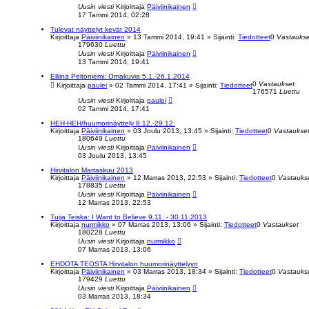
Uusin viesti
Kirjoittaja
Päiviinikainen
17 Tammi 2014, 02:28
Tulevat näyttelyt kevät 2014
Kirjoittaja
Päiviinikainen
»
13 Tammi 2014, 19:41
» Sijainti:
Tiedotteet
0
Vastaukse
179630
Luettu
Uusin viesti
Kirjoittaja
Päiviinikainen
13 Tammi 2014, 19:41
Elliina Peltoniemi: Omakuvia 5.1.-26.1.2014
0
Vastaukset
Kirjoittaja
paulei
»
02 Tammi 2014, 17:41
» Sijainti:
Tiedotteet
176571
Luettu
Uusin viesti
Kirjoittaja
paulei
02 Tammi 2014, 17:41
HEH-HEH/huumorinäyttely 8.12.-29.12.
Kirjoittaja
Päiviinikainen
»
03 Joulu 2013, 13:45
» Sijainti:
Tiedotteet
0
Vastaukse
180649
Luettu
Uusin viesti
Kirjoittaja
Päiviinikainen
03 Joulu 2013, 13:45
Hirvitalon Marraskuu 2013
Kirjoittaja
Päiviinikainen
»
12 Marras 2013, 22:53
» Sijainti:
Tiedotteet
0
Vastauks
178835
Luettu
Uusin viesti
Kirjoittaja
Päiviinikainen
12 Marras 2013, 22:53
Tuija Teiska: I Want to Believe 9.11. - 30.11.2013
Kirjoittaja
nurmikko
»
07 Marras 2013, 13:06
» Sijainti:
Tiedotteet
0
Vastaukset
180228
Luettu
Uusin viesti
Kirjoittaja
nurmikko
07 Marras 2013, 13:06
EHDOTA TEOSTA Hirvitalon huumorinäyttelyyn
Kirjoittaja
Päiviinikainen
»
03 Marras 2013, 18:34
» Sijainti:
Tiedotteet
0
Vastauks
179429
Luettu
Uusin viesti
Kirjoittaja
Päiviinikainen
03 Marras 2013, 18:34