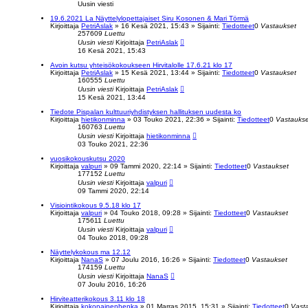
Uusin viesti
h
a
19.6.2021 La Näyttelylopettajaiset Siru Kosonen & Mari Törmä
k
Kirjoittaja
PetriAslak
»
16 Kesä 2021, 15:43
» Sijainti:
Tiedotteet
0
Vastaukset
u
257609
Luettu
Uusin viesti
Kirjoittaja
PetriAslak
16 Kesä 2021, 15:43
Avoin kutsu yhteisökokoukseen Hirvitalolle 17.6.21 klo 17
Kirjoittaja
PetriAslak
»
15 Kesä 2021, 13:44
» Sijainti:
Tiedotteet
0
Vastaukset
160555
Luettu
Uusin viesti
Kirjoittaja
PetriAslak
15 Kesä 2021, 13:44
Tiedote Pispalan kulttuuriyhdistyksen hallituksen uudesta ko
Kirjoittaja
hietikonminna
»
03 Touko 2021, 22:36
» Sijainti:
Tiedotteet
0
Vastaukse
160763
Luettu
Uusin viesti
Kirjoittaja
hietikonminna
03 Touko 2021, 22:36
vuosikokouskutsu 2020
Kirjoittaja
valpuri
»
09 Tammi 2020, 22:14
» Sijainti:
Tiedotteet
0
Vastaukset
177152
Luettu
Uusin viesti
Kirjoittaja
valpuri
09 Tammi 2020, 22:14
Visiointikokous 9.5.18 klo 17
Kirjoittaja
valpuri
»
04 Touko 2018, 09:28
» Sijainti:
Tiedotteet
0
Vastaukset
175611
Luettu
Uusin viesti
Kirjoittaja
valpuri
04 Touko 2018, 09:28
Näyttelykokous ma 12.12
Kirjoittaja
NanaS
»
07 Joulu 2016, 16:26
» Sijainti:
Tiedotteet
0
Vastaukset
174159
Luettu
Uusin viesti
Kirjoittaja
NanaS
07 Joulu 2016, 16:26
Hirviteatterikokous 3.11 klo 18
Kirjoittaja
kokonainenhenka
»
01 Marras 2015, 15:31
» Sijainti:
Tiedotteet
0
Vast