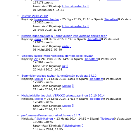
177178
Luettu
Uusin viesti
Kirjoittaja
kokonainenhenka
01 Marras 2015, 15:31
Talvelle 2015-2016!
Kirjoittaja
kokonainenhenka
»
25 Syys 2015, 11:16
» Sijainti:
Tiedotteet
0
Vastau
175820
Luettu
Uusin viesti
Kirjoittaja
kokonainenhenka
25 Syys 2015, 11:16
Kriittisiä puheenvuoroja Fennovoiman ydinvoimalahankkeeseen
Kirjoittaja
enila
»
08 Huhti 2015, 07:40
» Sijainti:
Tiedotteet
0
Vastaukset
177078
Luettu
Uusin viesti
Kirjoittaja
enila
08 Huhti 2015, 07:40
Viherpeukaloille mielenkiintoisia luentoja koko kevään
Kirjoittaja
Az
»
26 Helmi 2015, 14:58
» Sijainti:
Tiedotteet
0
Vastaukset
176361
Luettu
Uusin viesti
Kirjoittaja
Az
26 Helmi 2015, 14:58
Suurmielenosoitus rayhan ja ympäristön puolesta 24.10.
Kirjoittaja
Mikkoli
»
21 Loka 2014, 14:41
» Sijainti:
Tiedotteet
0
Vastaukset
179629
Luettu
Uusin viesti
Kirjoittaja
Mikkoli
21 Loka 2014, 14:41
Hirvitalolaisille tiedoksi: VERKKO-aluetapaaminen 15.10.2014
Kirjoittaja
Mikkoli
»
08 Loka 2014, 17:15
» Sijainti:
Tiedotteet
0
Vastaukset
178490
Luettu
Uusin viesti
Kirjoittaja
Mikkoli
08 Loka 2014, 17:15
performanssifiestan suunnittelukokous 14.7.
Kirjoittaja
Päiviinikainen
»
13 Heinä 2014, 14:35
» Sijainti:
Tiedotteet
0
Vastaukse
180069
Luettu
Uusin viesti
Kirjoittaja
Päiviinikainen
13 Heinä 2014, 14:35