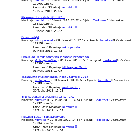
Kirjoittaja
nurmikko
»
12 Kesä 2013, 22:55
» Sijainti:
Tiedotteet
0
Vastaukset
180903
Luettu
Uusin viesti
Kirjoittaja
nurmikko
12 Kesä 2013, 22:55
Klezmersu Hirvitalolla 20.7.2013
Kirjoittaja
nurmikko
»
10 Kesä 2013, 23:22
» Sijainti:
Tiedotteet
0
Vastaukset
182320
Luettu
Uusin viesti
Kirjoittaja
nurmikko
10 Kesä 2013, 23:22
Kesän sählyt
Kirjoittaja
mikonpalvelut
»
09 Kesä 2013, 12:42
» Sijainti:
Tiedotteet
0
Vastaukset
178358
Luettu
Uusin viesti
Kirjoittaja
mikonpalvelut
09 Kesä 2013, 12:42
Liitokiekon riemua tahmelan rannassa perjantaisin
Kirjoittaja
MrHangoverMan
»
01 Kesä 2013, 15:05
» Sijainti:
Tiedotteet
0
Vastauk
177590
Luettu
Uusin viesti
Kirjoittaja
MrHangoverMan
01 Kesä 2013, 15:05
Tapahtumia Mustarindassa: Kesä / Summer 2013
Kirjoittaja
markuspetz
»
30 Touko 2013, 15:53
» Sijainti:
Tiedotteet
0
Vastaukset
120803
Luettu
Uusin viesti
Kirjoittaja
markuspetz
30 Touko 2013, 15:53
Yhteisöpuutarha projektitila 18.5. - 9.6.
Kirjoittaja
nurmikko
»
17 Touko 2013, 14:54
» Sijainti:
Tiedotteet
0
Vastaukset
121323
Luettu
Uusin viesti
Kirjoittaja
nurmikko
17 Touko 2013, 14:54
Pispalan Lasten Kuvataidekoulu
Kirjoittaja
nurmikko
»
17 Touko 2013, 14:54
» Sijainti:
Tiedotteet
0
Vastaukset
120940
Luettu
Uusin viesti
Kirjoittaja
nurmikko
17 Touko 2013, 14:54