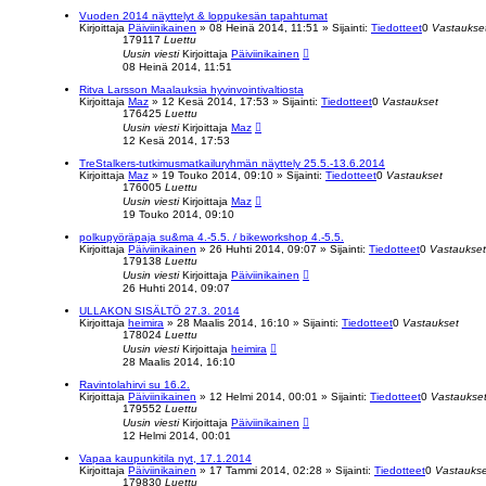
Vuoden 2014 näyttelyt & loppukesän tapahtumat
Kirjoittaja
Päiviinikainen
»
08 Heinä 2014, 11:51
» Sijainti:
Tiedotteet
0
Vastaukse
179117
Luettu
Uusin viesti
Kirjoittaja
Päiviinikainen
08 Heinä 2014, 11:51
Ritva Larsson Maalauksia hyvinvointivaltiosta
Kirjoittaja
Maz
»
12 Kesä 2014, 17:53
» Sijainti:
Tiedotteet
0
Vastaukset
176425
Luettu
Uusin viesti
Kirjoittaja
Maz
12 Kesä 2014, 17:53
TreStalkers-tutkimusmatkailuryhmän näyttely 25.5.-13.6.2014
Kirjoittaja
Maz
»
19 Touko 2014, 09:10
» Sijainti:
Tiedotteet
0
Vastaukset
176005
Luettu
Uusin viesti
Kirjoittaja
Maz
19 Touko 2014, 09:10
polkupyöräpaja su&ma 4.-5.5. / bikeworkshop 4.-5.5.
Kirjoittaja
Päiviinikainen
»
26 Huhti 2014, 09:07
» Sijainti:
Tiedotteet
0
Vastaukset
179138
Luettu
Uusin viesti
Kirjoittaja
Päiviinikainen
26 Huhti 2014, 09:07
ULLAKON SISÄLTÖ 27.3. 2014
Kirjoittaja
heimira
»
28 Maalis 2014, 16:10
» Sijainti:
Tiedotteet
0
Vastaukset
178024
Luettu
Uusin viesti
Kirjoittaja
heimira
28 Maalis 2014, 16:10
Ravintolahirvi su 16.2.
Kirjoittaja
Päiviinikainen
»
12 Helmi 2014, 00:01
» Sijainti:
Tiedotteet
0
Vastaukse
179552
Luettu
Uusin viesti
Kirjoittaja
Päiviinikainen
12 Helmi 2014, 00:01
Vapaa kaupunkitila nyt, 17.1.2014
Kirjoittaja
Päiviinikainen
»
17 Tammi 2014, 02:28
» Sijainti:
Tiedotteet
0
Vastaukse
179830
Luettu