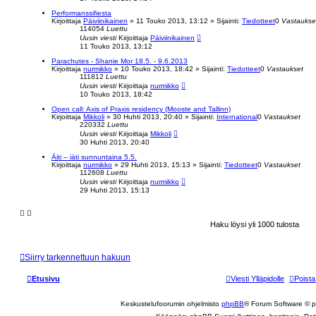
Performanssifiesta
Kirjoittaja
Päiviinikainen
»
11 Touko 2013, 13:12
» Sijainti:
Tiedotteet
0
Vastaukse
114054
Luettu
Uusin viesti
Kirjoittaja
Päiviinikainen
11 Touko 2013, 13:12
Parachutes - Shanie Mor 18.5. - 9.6.2013
Kirjoittaja
nurmikko
»
10 Touko 2013, 18:42
» Sijainti:
Tiedotteet
0
Vastaukset
111812
Luettu
Uusin viesti
Kirjoittaja
nurmikko
10 Touko 2013, 18:42
Open call: Axis of Praxis residency (Mooste and Tallinn)
Kirjoittaja
Mikkoli
»
30 Huhti 2013, 20:40
» Sijainti:
International
0
Vastaukset
220332
Luettu
Uusin viesti
Kirjoittaja
Mikkoli
30 Huhti 2013, 20:40
Äiti – iäti sunnuntaina 5.5.
Kirjoittaja
nurmikko
»
29 Huhti 2013, 15:13
» Sijainti:
Tiedotteet
0
Vastaukset
112608
Luettu
Uusin viesti
Kirjoittaja
nurmikko
29 Huhti 2013, 15:13
Haku löysi yli 1000 tulosta
Siirry tarkennettuun hakuun
Etusivu
Viesti Ylläpidolle
Poista
Keskustelufoorumin ohjelmisto
phpBB
® Forum Software © 