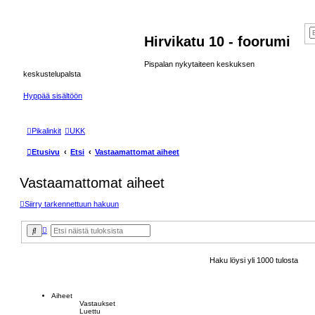
Hirvikatu 10 - foorumi
Pispalan nykytaiteen keskuksen
keskustelupalsta
Hyppää sisältöön
Pikalinkit
UKK
Etusivu
Etsi
Vastaamattomat aiheet
Vastaamattomat aiheet
Siirry tarkennettuun hakuun
T
E
a
t
r
s
k
i
Haku löysi yli 1000 tulosta
e
n
n
e
t
Aiheet
t
Vastaukset
Luettu
u