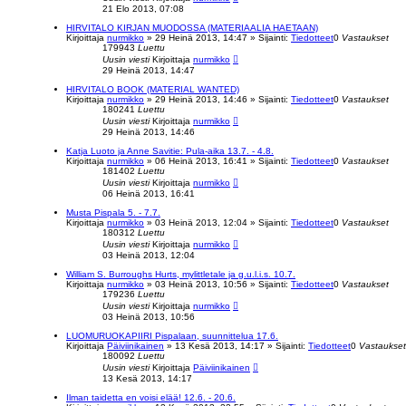
21 Elo 2013, 07:08
HIRVITALO KIRJAN MUODOSSA (MATERIAALIA HAETAAN)
Kirjoittaja
nurmikko
»
29 Heinä 2013, 14:47
» Sijainti:
Tiedotteet
0
Vastaukset
179943
Luettu
Uusin viesti
Kirjoittaja
nurmikko
29 Heinä 2013, 14:47
HIRVITALO BOOK (MATERIAL WANTED)
Kirjoittaja
nurmikko
»
29 Heinä 2013, 14:46
» Sijainti:
Tiedotteet
0
Vastaukset
180241
Luettu
Uusin viesti
Kirjoittaja
nurmikko
29 Heinä 2013, 14:46
Katja Luoto ja Anne Savitie: Pula-aika 13.7. - 4.8.
Kirjoittaja
nurmikko
»
06 Heinä 2013, 16:41
» Sijainti:
Tiedotteet
0
Vastaukset
181402
Luettu
Uusin viesti
Kirjoittaja
nurmikko
06 Heinä 2013, 16:41
Musta Pispala 5. - 7.7.
Kirjoittaja
nurmikko
»
03 Heinä 2013, 12:04
» Sijainti:
Tiedotteet
0
Vastaukset
180312
Luettu
Uusin viesti
Kirjoittaja
nurmikko
03 Heinä 2013, 12:04
William S. Burroughs Hurts, mylittletale ja g.u.l.i.s. 10.7.
Kirjoittaja
nurmikko
»
03 Heinä 2013, 10:56
» Sijainti:
Tiedotteet
0
Vastaukset
179236
Luettu
Uusin viesti
Kirjoittaja
nurmikko
03 Heinä 2013, 10:56
LUOMURUOKAPIIRI Pispalaan, suunnittelua 17.6.
Kirjoittaja
Päiviinikainen
»
13 Kesä 2013, 14:17
» Sijainti:
Tiedotteet
0
Vastaukset
180092
Luettu
Uusin viesti
Kirjoittaja
Päiviinikainen
13 Kesä 2013, 14:17
Ilman taidetta en voisi elää! 12.6. - 20.6.