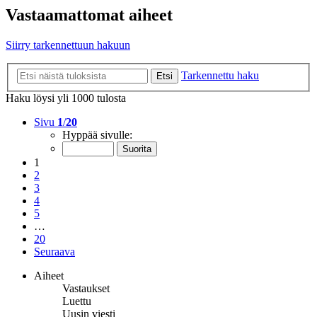
Vastaamattomat aiheet
Siirry tarkennettuun hakuun
Tarkennettu haku
Etsi
Haku löysi yli 1000 tulosta
Sivu
1
/
20
Hyppää sivulle:
1
2
3
4
5
…
20
Seuraava
Aiheet
Vastaukset
Luettu
Uusin viesti