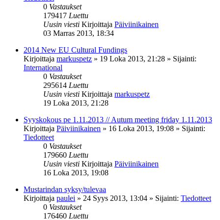
0
Vastaukset
179417
Luettu
Uusin viesti
Kirjoittaja
Päiviinikainen
03 Marras 2013, 18:34
2014 New EU Cultural Fundings
Kirjoittaja
markuspetz
»
19 Loka 2013, 21:28
» Sijainti:
International
0
Vastaukset
295614
Luettu
Uusin viesti
Kirjoittaja
markuspetz
19 Loka 2013, 21:28
Syyskokous pe 1.11.2013 // Autum meeting friday 1.11.2013
Kirjoittaja
Päiviinikainen
»
16 Loka 2013, 19:08
» Sijainti:
Tiedotteet
0
Vastaukset
179660
Luettu
Uusin viesti
Kirjoittaja
Päiviinikainen
16 Loka 2013, 19:08
Mustarindan syksy/tulevaa
Kirjoittaja
paulei
»
24 Syys 2013, 13:04
» Sijainti:
Tiedotteet
0
Vastaukset
176460
Luettu