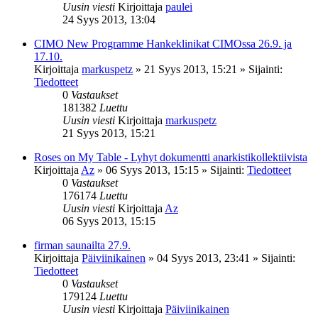
Uusin viesti
Kirjoittaja
paulei
24 Syys 2013, 13:04
CIMO New Programme Hankeklinikat CIMOssa 26.9. ja
17.10.
Kirjoittaja
markuspetz
»
21 Syys 2013, 15:21
» Sijainti:
Tiedotteet
0
Vastaukset
181382
Luettu
Uusin viesti
Kirjoittaja
markuspetz
21 Syys 2013, 15:21
Roses on My Table - Lyhyt dokumentti anarkistikollektiivista
Kirjoittaja
Az
»
06 Syys 2013, 15:15
» Sijainti:
Tiedotteet
0
Vastaukset
176174
Luettu
Uusin viesti
Kirjoittaja
Az
06 Syys 2013, 15:15
firman saunailta 27.9.
Kirjoittaja
Päiviinikainen
»
04 Syys 2013, 23:41
» Sijainti:
Tiedotteet
0
Vastaukset
179124
Luettu
Uusin viesti
Kirjoittaja
Päiviinikainen