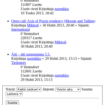
0
Vastaukset
111807
Luettu
Uusin viesti
Kirjoittaja
nurmikko
10 Touko 2013, 18:42
Open call: Axis of Praxis residency (Mooste and Tallinn)
Kirjoittaja
Mikkoli
»
30 Huhti 2013, 20:40
» Sijainti:
International
0
Vastaukset
220317
Luettu
Uusin viesti
Kirjoittaja
Mikkoli
30 Huhti 2013, 20:40
Äiti – iäti sunnuntaina 5.5.
Kirjoittaja
nurmikko
»
29 Huhti 2013, 15:13
» Sijainti:
Tiedotteet
0
Vastaukset
112601
Luettu
Uusin viesti
Kirjoittaja
nurmikko
29 Huhti 2013, 15:13
Näytä:
Järjestä:
Suunta: