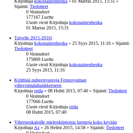
Kirjoittaja
kokonainenhenka
»
01 Marras 2015, 15:31
»
Sijainti:
Tiedotteet
0
Vastaukset
177167
Luettu
Uusin viesti
Kirjoittaja
kokonainenhenka
01 Marras 2015, 15:31
Talvelle 2015-2016!
Kirjoittaja
kokonainenhenka
»
25 Syys 2015, 11:16
» Sijainti:
Tiedotteet
0
Vastaukset
175809
Luettu
Uusin viesti
Kirjoittaja
kokonainenhenka
25 Syys 2015, 11:16
Kriittisiä puheenvuoroja Fennovoiman
ydinvoimalahankkeeseen
Kirjoittaja
enila
»
08 Huhti 2015, 07:40
» Sijainti:
Tiedotteet
0
Vastaukset
177066
Luettu
Uusin viesti
Kirjoittaja
enila
08 Huhti 2015, 07:40
Viherpeukaloille mielenkiintoisia luentoja koko kevään
Kirjoittaja
Az
»
26 Helmi 2015, 14:58
» Sijainti:
Tiedotteet
0
Vastaukset