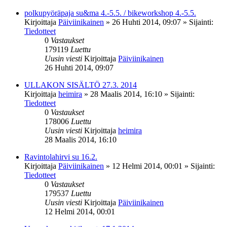
polkupyöräpaja su&ma 4.-5.5. / bikeworkshop 4.-5.5.
Kirjoittaja
Päiviinikainen
»
26 Huhti 2014, 09:07
» Sijainti:
Tiedotteet
0
Vastaukset
179119
Luettu
Uusin viesti
Kirjoittaja
Päiviinikainen
26 Huhti 2014, 09:07
ULLAKON SISÄLTÖ 27.3. 2014
Kirjoittaja
heimira
»
28 Maalis 2014, 16:10
» Sijainti:
Tiedotteet
0
Vastaukset
178006
Luettu
Uusin viesti
Kirjoittaja
heimira
28 Maalis 2014, 16:10
Ravintolahirvi su 16.2.
Kirjoittaja
Päiviinikainen
»
12 Helmi 2014, 00:01
» Sijainti:
Tiedotteet
0
Vastaukset
179537
Luettu
Uusin viesti
Kirjoittaja
Päiviinikainen
12 Helmi 2014, 00:01