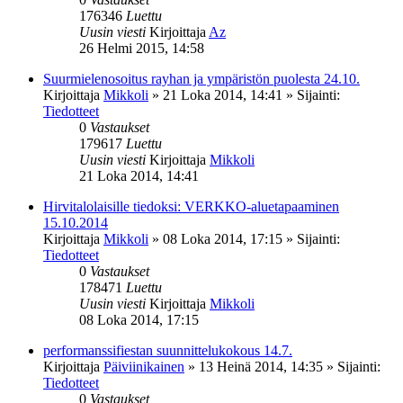
176346
Luettu
Uusin viesti
Kirjoittaja
Az
26 Helmi 2015, 14:58
Suurmielenosoitus rayhan ja ympäristön puolesta 24.10.
Kirjoittaja
Mikkoli
»
21 Loka 2014, 14:41
» Sijainti:
Tiedotteet
0
Vastaukset
179617
Luettu
Uusin viesti
Kirjoittaja
Mikkoli
21 Loka 2014, 14:41
Hirvitalolaisille tiedoksi: VERKKO-aluetapaaminen
15.10.2014
Kirjoittaja
Mikkoli
»
08 Loka 2014, 17:15
» Sijainti:
Tiedotteet
0
Vastaukset
178471
Luettu
Uusin viesti
Kirjoittaja
Mikkoli
08 Loka 2014, 17:15
performanssifiestan suunnittelukokous 14.7.
Kirjoittaja
Päiviinikainen
»
13 Heinä 2014, 14:35
» Sijainti:
Tiedotteet
0
Vastaukset