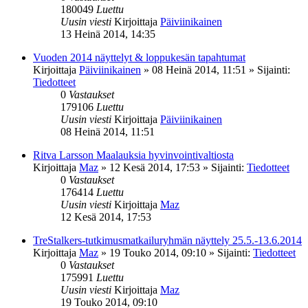
180049
Luettu
Uusin viesti
Kirjoittaja
Päiviinikainen
13 Heinä 2014, 14:35
Vuoden 2014 näyttelyt & loppukesän tapahtumat
Kirjoittaja
Päiviinikainen
»
08 Heinä 2014, 11:51
» Sijainti:
Tiedotteet
0
Vastaukset
179106
Luettu
Uusin viesti
Kirjoittaja
Päiviinikainen
08 Heinä 2014, 11:51
Ritva Larsson Maalauksia hyvinvointivaltiosta
Kirjoittaja
Maz
»
12 Kesä 2014, 17:53
» Sijainti:
Tiedotteet
0
Vastaukset
176414
Luettu
Uusin viesti
Kirjoittaja
Maz
12 Kesä 2014, 17:53
TreStalkers-tutkimusmatkailuryhmän näyttely 25.5.-13.6.2014
Kirjoittaja
Maz
»
19 Touko 2014, 09:10
» Sijainti:
Tiedotteet
0
Vastaukset
175991
Luettu
Uusin viesti
Kirjoittaja
Maz
19 Touko 2014, 09:10