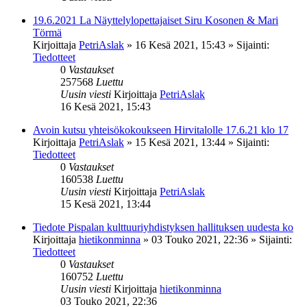
19.6.2021 La Näyttelylopettajaiset Siru Kosonen & Mari
Törmä
Kirjoittaja
PetriAslak
»
16 Kesä 2021, 15:43
» Sijainti:
Tiedotteet
0
Vastaukset
257568
Luettu
Uusin viesti
Kirjoittaja
PetriAslak
16 Kesä 2021, 15:43
Avoin kutsu yhteisökokoukseen Hirvitalolle 17.6.21 klo 17
Kirjoittaja
PetriAslak
»
15 Kesä 2021, 13:44
» Sijainti:
Tiedotteet
0
Vastaukset
160538
Luettu
Uusin viesti
Kirjoittaja
PetriAslak
15 Kesä 2021, 13:44
Tiedote Pispalan kulttuuriyhdistyksen hallituksen uudesta ko
Kirjoittaja
hietikonminna
»
03 Touko 2021, 22:36
» Sijainti:
Tiedotteet
0
Vastaukset
160752
Luettu
Uusin viesti
Kirjoittaja
hietikonminna
03 Touko 2021, 22:36