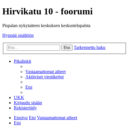
Hirvikatu 10 - foorumi
Pispalan nykytaiteen keskuksen keskustelupalsta
Hyppää sisältöön
Tarkennettu haku
Etsi
Pikalinkit
Vastaamattomat aiheet
Aktiiviset viestiketjut
Etsi
UKK
Kirjaudu sisään
Rekisteröidy
Etusivu
Etsi
Vastaamattomat aiheet
Etsi