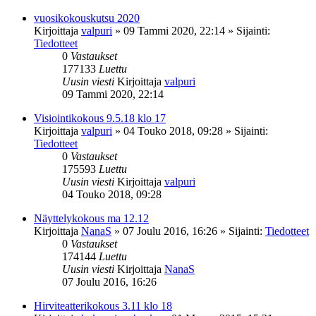
vuosikokouskutsu 2020
Kirjoittaja
valpuri
»
09 Tammi 2020, 22:14
» Sijainti:
Tiedotteet
0
Vastaukset
177133
Luettu
Uusin viesti
Kirjoittaja
valpuri
09 Tammi 2020, 22:14
Visiointikokous 9.5.18 klo 17
Kirjoittaja
valpuri
»
04 Touko 2018, 09:28
» Sijainti:
Tiedotteet
0
Vastaukset
175593
Luettu
Uusin viesti
Kirjoittaja
valpuri
04 Touko 2018, 09:28
Näyttelykokous ma 12.12
Kirjoittaja
NanaS
»
07 Joulu 2016, 16:26
» Sijainti:
Tiedotteet
0
Vastaukset
174144
Luettu
Uusin viesti
Kirjoittaja
NanaS
07 Joulu 2016, 16:26
Hirviteatterikokous 3.11 klo 18