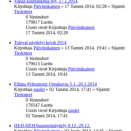
Vapaa kaupunkitila nyt, 17.1.2014
Kirjoittaja
Päiviinikainen
»
17 Tammi 2014, 02:28
» Sijainti:
Tiedotteet
0
Vastaukset
179817
Luettu
Uusin viesti
Kirjoittaja
Päiviinikainen
17 Tammi 2014, 02:28
Tulevat näyttelyt kevät 2014
Kirjoittaja
Päiviinikainen
»
13 Tammi 2014, 19:41
» Sijainti:
Tiedotteet
0
Vastaukset
179613
Luettu
Uusin viesti
Kirjoittaja
Päiviinikainen
13 Tammi 2014, 19:41
Elliina Peltoniemi: Omakuvia 5.1.-26.1.2014
Kirjoittaja
paulei
»
02 Tammi 2014, 17:41
» Sijainti:
Tiedotteet
0
Vastaukset
176547
Luettu
Uusin viesti
Kirjoittaja
paulei
02 Tammi 2014, 17:41
HEH-HEH/huumorinäyttely 8.12.-29.12.
Kirjoittaja
Päiviinikainen
»
03 Joulu 2013, 13:45
» Sijainti: