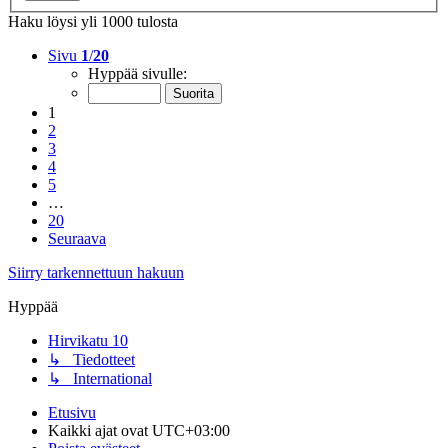
Haku löysi yli 1000 tulosta
Sivu
1
/
20
Hyppää sivulle:
1
2
3
4
5
…
20
Seuraava
Siirry tarkennettuun hakuun
Hyppää
Hirvikatu 10
↳ Tiedotteet
↳ International
Etusivu
Kaikki ajat ovat
UTC+03:00