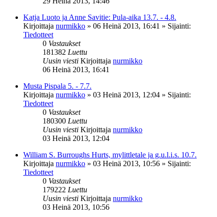
29 Heinä 2013, 14:46
Katja Luoto ja Anne Savitie: Pula-aika 13.7. - 4.8.
Kirjoittaja
nurmikko
»
06 Heinä 2013, 16:41
» Sijainti:
Tiedotteet
0
Vastaukset
181382
Luettu
Uusin viesti
Kirjoittaja
nurmikko
06 Heinä 2013, 16:41
Musta Pispala 5. - 7.7.
Kirjoittaja
nurmikko
»
03 Heinä 2013, 12:04
» Sijainti:
Tiedotteet
0
Vastaukset
180300
Luettu
Uusin viesti
Kirjoittaja
nurmikko
03 Heinä 2013, 12:04
William S. Burroughs Hurts, mylittletale ja g.u.l.i.s. 10.7.
Kirjoittaja
nurmikko
»
03 Heinä 2013, 10:56
» Sijainti:
Tiedotteet
0
Vastaukset
179222
Luettu
Uusin viesti
Kirjoittaja
nurmikko
03 Heinä 2013, 10:56