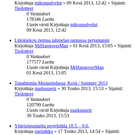
Kirjoittaja
mikonpalvelut
»
09 Kesä 2013, 12:42
» Sijainti:
Tiedotteet
0
Vastaukset
178346
Luettu
Uusin viesti
Kirjoittaja
mikonpalvelut
09 Kesä 2013, 12:42
Liitokiekon riemua tahmelan rannassa perjantaisin
Kirjoittaja
MrHangoverMan
»
01 Kesä 2013, 15:05
» Sijainti:
Tiedotteet
0
Vastaukset
177577
Luettu
Uusin viesti
Kirjoittaja
MrHangoverMan
01 Kesä 2013, 15:05
Tapahtumia Mustarindassa: Kesä / Summer 2013
Kirjoittaja
markuspetz
»
30 Touko 2013, 15:53
» Sijainti:
Tiedotteet
0
Vastaukset
120799
Luettu
Uusin viesti
Kirjoittaja
markuspetz
30 Touko 2013, 15:53
Yhteisöpuutarha projektitila 18.5. - 9.6.
Kirjoittaja
nurmikko
»
17 Touko 2013, 14:54
» Sijainti: