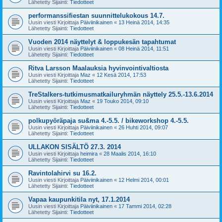
Lähetetty Sijainti:
Tiedotteet
performanssifiestan suunnittelukokous 14.7.
Uusin viesti Kirjoittaja
Päiviinikainen
«
13 Heinä 2014, 14:35
Lähetetty Sijainti:
Tiedotteet
Vuoden 2014 näyttelyt & loppukesän tapahtumat
Uusin viesti Kirjoittaja
Päiviinikainen
«
08 Heinä 2014, 11:51
Lähetetty Sijainti:
Tiedotteet
Ritva Larsson Maalauksia hyvinvointivaltiosta
Uusin viesti Kirjoittaja
Maz
«
12 Kesä 2014, 17:53
Lähetetty Sijainti:
Tiedotteet
TreStalkers-tutkimusmatkailuryhmän näyttely 25.5.-13.6.2014
Uusin viesti Kirjoittaja
Maz
«
19 Touko 2014, 09:10
Lähetetty Sijainti:
Tiedotteet
polkupyöräpaja su&ma 4.-5.5. / bikeworkshop 4.-5.5.
Uusin viesti Kirjoittaja
Päiviinikainen
«
26 Huhti 2014, 09:07
Lähetetty Sijainti:
Tiedotteet
ULLAKON SISÄLTÖ 27.3. 2014
Uusin viesti Kirjoittaja
heimira
«
28 Maalis 2014, 16:10
Lähetetty Sijainti:
Tiedotteet
Ravintolahirvi su 16.2.
Uusin viesti Kirjoittaja
Päiviinikainen
«
12 Helmi 2014, 00:01
Lähetetty Sijainti:
Tiedotteet
Vapaa kaupunkitila nyt, 17.1.2014
Uusin viesti Kirjoittaja
Päiviinikainen
«
17 Tammi 2014, 02:28
Lähetetty Sijainti:
Tiedotteet