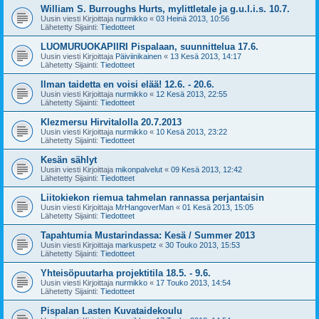
William S. Burroughs Hurts, mylittletale ja g.u.l.i.s. 10.7.
Uusin viesti Kirjoittaja
nurmikko
«
03 Heinä 2013, 10:56
Lähetetty Sijainti:
Tiedotteet
LUOMURUOKAPIIRI Pispalaan, suunnittelua 17.6.
Uusin viesti Kirjoittaja
Päiviinikainen
«
13 Kesä 2013, 14:17
Lähetetty Sijainti:
Tiedotteet
Ilman taidetta en voisi elää! 12.6. - 20.6.
Uusin viesti Kirjoittaja
nurmikko
«
12 Kesä 2013, 22:55
Lähetetty Sijainti:
Tiedotteet
Klezmersu Hirvitalolla 20.7.2013
Uusin viesti Kirjoittaja
nurmikko
«
10 Kesä 2013, 23:22
Lähetetty Sijainti:
Tiedotteet
Kesän sählyt
Uusin viesti Kirjoittaja
mikonpalvelut
«
09 Kesä 2013, 12:42
Lähetetty Sijainti:
Tiedotteet
Liitokiekon riemua tahmelan rannassa perjantaisin
Uusin viesti Kirjoittaja
MrHangoverMan
«
01 Kesä 2013, 15:05
Lähetetty Sijainti:
Tiedotteet
Tapahtumia Mustarindassa: Kesä / Summer 2013
Uusin viesti Kirjoittaja
markuspetz
«
30 Touko 2013, 15:53
Lähetetty Sijainti:
Tiedotteet
Yhteisöpuutarha projektitila 18.5. - 9.6.
Uusin viesti Kirjoittaja
nurmikko
«
17 Touko 2013, 14:54
Lähetetty Sijainti:
Tiedotteet
Pispalan Lasten Kuvataidekoulu