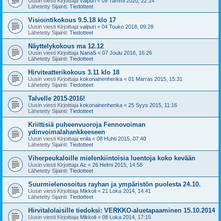
Uusin viesti Kirjoittaja
valpuri
«
09 Tammi 2020, 22:14
Lähetetty Sijainti:
Tiedotteet
Visiointikokous 9.5.18 klo 17
Uusin viesti Kirjoittaja
valpuri
«
04 Touko 2018, 09:28
Lähetetty Sijainti:
Tiedotteet
Näyttelykokous ma 12.12
Uusin viesti Kirjoittaja
NanaS
«
07 Joulu 2016, 16:26
Lähetetty Sijainti:
Tiedotteet
Hirviteatterikokous 3.11 klo 18
Uusin viesti Kirjoittaja
kokonainenhenka
«
01 Marras 2015, 15:31
Lähetetty Sijainti:
Tiedotteet
Talvelle 2015-2016!
Uusin viesti Kirjoittaja
kokonainenhenka
«
25 Syys 2015, 11:16
Lähetetty Sijainti:
Tiedotteet
Kriittisiä puheenvuoroja Fennovoiman
ydinvoimalahankkeeseen
Uusin viesti Kirjoittaja
enila
«
08 Huhti 2015, 07:40
Lähetetty Sijainti:
Tiedotteet
Viherpeukaloille mielenkiintoisia luentoja koko kevään
Uusin viesti Kirjoittaja
Az
«
26 Helmi 2015, 14:58
Lähetetty Sijainti:
Tiedotteet
Suurmielenosoitus rayhan ja ympäristön puolesta 24.10.
Uusin viesti Kirjoittaja
Mikkoli
«
21 Loka 2014, 14:41
Lähetetty Sijainti:
Tiedotteet
Hirvitalolaisille tiedoksi: VERKKO-aluetapaaminen 15.10.2014
Uusin viesti Kirjoittaja
Mikkoli
«
08 Loka 2014, 17:15