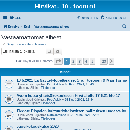
Hirvikatu 10 - foorumi
UKK
Rekisteröidy
Kirjaudu sisään
E
Etusivu
Etsi
Vastaamattomat aiheet
t
Vastaamattomat aiheet
s
Siirry tarkennettuun hakuun
i
Etsi
Tarkennettu haku
Sivu
1
/
20
1
2
3
4
5
20
Seuraa
Haku löysi yli 1000 tulosta
…
Aiheet
19.6.2021 La Näyttelylopettajaiset Siru Kosonen & Mari Törmä
Uusin viesti Kirjoittaja
PetriAslak
«
16 Kesä 2021, 15:43
Lähetetty Sijainti:
Tiedotteet
Avoin kutsu yhteisökokoukseen Hirvitalolle 17.6.21 klo 17
Uusin viesti Kirjoittaja
PetriAslak
«
15 Kesä 2021, 13:44
Lähetetty Sijainti:
Tiedotteet
Tiedote Pispalan kulttuuriyhdistyksen hallituksen uudesta ko
Uusin viesti Kirjoittaja
hietikonminna
«
03 Touko 2021, 22:36
Lähetetty Sijainti:
Tiedotteet
vuosikokouskutsu 2020