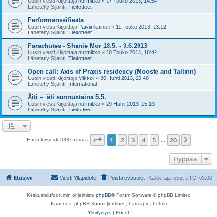
Uusin viesti Kirjoittaja
nurmikko
«
17 Touko 2013, 14:54
Lähetetty Sijainti:
Tiedotteet
Performanssifiesta
Uusin viesti Kirjoittaja
Päiviinikainen
«
11 Touko 2013, 13:12
Lähetetty Sijainti:
Tiedotteet
Parachutes - Shanie Mor 18.5. - 9.6.2013
Uusin viesti Kirjoittaja
nurmikko
«
10 Touko 2013, 18:42
Lähetetty Sijainti:
Tiedotteet
Open call: Axis of Praxis residency (Mooste and Tallinn)
Uusin viesti Kirjoittaja
Mikkoli
«
30 Huhti 2013, 20:40
Lähetetty Sijainti:
International
Äiti – iäti sunnuntaina 5.5.
Uusin viesti Kirjoittaja
nurmikko
«
29 Huhti 2013, 15:13
Lähetetty Sijainti:
Tiedotteet
Sivu
1
/
20
1
2
3
4
5
20
Seuraa
Haku löysi yli 1000 tulosta
…
Hyppää
Etusivu
Viesti Ylläpidolle
Poista evästeet
Kaikki ajat ovat
UTC+03:00
Keskustelufoorumin ohjelmisto
phpBB
® Forum Software © phpBB Limited
Käännös: phpBB Suomi (lurttinen, harritapio, Pettis)
Yksityisyys
|
Ehdot