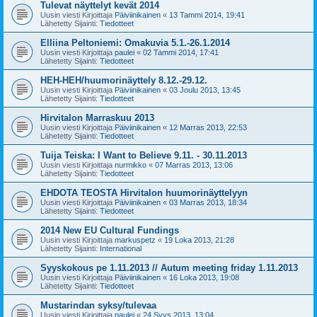
Tulevat näyttelyt kevät 2014
Uusin viesti Kirjoittaja
Päiviinikainen
«
13 Tammi 2014, 19:41
Lähetetty Sijainti:
Tiedotteet
Elliina Peltoniemi: Omakuvia 5.1.-26.1.2014
Uusin viesti Kirjoittaja
paulei
«
02 Tammi 2014, 17:41
Lähetetty Sijainti:
Tiedotteet
HEH-HEH/huumorinäyttely 8.12.-29.12.
Uusin viesti Kirjoittaja
Päiviinikainen
«
03 Joulu 2013, 13:45
Lähetetty Sijainti:
Tiedotteet
Hirvitalon Marraskuu 2013
Uusin viesti Kirjoittaja
Päiviinikainen
«
12 Marras 2013, 22:53
Lähetetty Sijainti:
Tiedotteet
Tuija Teiska: I Want to Believe 9.11. - 30.11.2013
Uusin viesti Kirjoittaja
nurmikko
«
07 Marras 2013, 13:06
Lähetetty Sijainti:
Tiedotteet
EHDOTA TEOSTA Hirvitalon huumorinäyttelyyn
Uusin viesti Kirjoittaja
Päiviinikainen
«
03 Marras 2013, 18:34
Lähetetty Sijainti:
Tiedotteet
2014 New EU Cultural Fundings
Uusin viesti Kirjoittaja
markuspetz
«
19 Loka 2013, 21:28
Lähetetty Sijainti:
International
Syyskokous pe 1.11.2013 // Autum meeting friday 1.11.2013
Uusin viesti Kirjoittaja
Päiviinikainen
«
16 Loka 2013, 19:08
Lähetetty Sijainti:
Tiedotteet
Mustarindan syksy/tulevaa
Uusin viesti Kirjoittaja
paulei
«
24 Syys 2013, 13:04