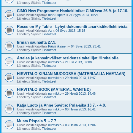
Lähetetty Sijainti:
Tiedotteet
CIMO New Programme Hankeklinikat CIMOssa 26.9. ja 17.10.
Uusin viesti Kirjoittaja
markuspetz
«
21 Syys 2013, 15:21
Lähetetty Sijainti:
Tiedotteet
Roses on My Table - Lyhyt dokumentti anarkistikollektiivista
Uusin viesti Kirjoittaja
Az
«
06 Syys 2013, 15:15
Lähetetty Sijainti:
Tiedotteet
firman saunailta 27.9.
Uusin viesti Kirjoittaja
Päiviinikainen
«
04 Syys 2013, 23:41
Lähetetty Sijainti:
Tiedotteet
Arteles ja kansainväliset residenssitaiteilijat Hirvitalolla
Uusin viesti Kirjoittaja
nurmikko
«
21 Elo 2013, 07:08
Lähetetty Sijainti:
Tiedotteet
HIRVITALO KIRJAN MUODOSSA (MATERIAALIA HAETAAN)
Uusin viesti Kirjoittaja
nurmikko
«
29 Heinä 2013, 14:47
Lähetetty Sijainti:
Tiedotteet
HIRVITALO BOOK (MATERIAL WANTED)
Uusin viesti Kirjoittaja
nurmikko
«
29 Heinä 2013, 14:46
Lähetetty Sijainti:
Tiedotteet
Katja Luoto ja Anne Savitie: Pula-aika 13.7. - 4.8.
Uusin viesti Kirjoittaja
nurmikko
«
06 Heinä 2013, 16:41
Lähetetty Sijainti:
Tiedotteet
Musta Pispala 5. - 7.7.
Uusin viesti Kirjoittaja
nurmikko
«
03 Heinä 2013, 12:04
Lähetetty Sijainti:
Tiedotteet