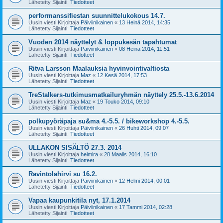
Lähetetty Sijainti:
Tiedotteet
performanssifiestan suunnittelukokous 14.7.
Uusin viesti Kirjoittaja
Päiviinikainen
«
13 Heinä 2014, 14:35
Lähetetty Sijainti:
Tiedotteet
Vuoden 2014 näyttelyt & loppukesän tapahtumat
Uusin viesti Kirjoittaja
Päiviinikainen
«
08 Heinä 2014, 11:51
Lähetetty Sijainti:
Tiedotteet
Ritva Larsson Maalauksia hyvinvointivaltiosta
Uusin viesti Kirjoittaja
Maz
«
12 Kesä 2014, 17:53
Lähetetty Sijainti:
Tiedotteet
TreStalkers-tutkimusmatkailuryhmän näyttely 25.5.-13.6.2014
Uusin viesti Kirjoittaja
Maz
«
19 Touko 2014, 09:10
Lähetetty Sijainti:
Tiedotteet
polkupyöräpaja su&ma 4.-5.5. / bikeworkshop 4.-5.5.
Uusin viesti Kirjoittaja
Päiviinikainen
«
26 Huhti 2014, 09:07
Lähetetty Sijainti:
Tiedotteet
ULLAKON SISÄLTÖ 27.3. 2014
Uusin viesti Kirjoittaja
heimira
«
28 Maalis 2014, 16:10
Lähetetty Sijainti:
Tiedotteet
Ravintolahirvi su 16.2.
Uusin viesti Kirjoittaja
Päiviinikainen
«
12 Helmi 2014, 00:01
Lähetetty Sijainti:
Tiedotteet
Vapaa kaupunkitila nyt, 17.1.2014
Uusin viesti Kirjoittaja
Päiviinikainen
«
17 Tammi 2014, 02:28
Lähetetty Sijainti:
Tiedotteet