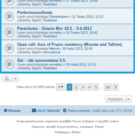
Uusin viesti Kirjoittaja
nurmikko
«
17 Touko 2013, 14:54
Lähetetty Sijainti:
Tiedotteet
Performanssifiesta
Uusin viesti Kirjoittaja
Päiviinikainen
«
11 Touko 2013, 13:12
Lähetetty Sijainti:
Tiedotteet
Parachutes - Shanie Mor 18.5. - 9.6.2013
Uusin viesti Kirjoittaja
nurmikko
«
10 Touko 2013, 18:42
Lähetetty Sijainti:
Tiedotteet
Open call: Axis of Praxis residency (Mooste and Tallinn)
Uusin viesti Kirjoittaja
Mikkoli
«
30 Huhti 2013, 20:40
Lähetetty Sijainti:
International
Äiti – iäti sunnuntaina 5.5.
Uusin viesti Kirjoittaja
nurmikko
«
29 Huhti 2013, 15:13
Lähetetty Sijainti:
Tiedotteet
Sivu
1
/
20
1
2
3
4
5
20
Seuraa
Haku löysi yli 1000 tulosta
…
Hyppää
Etusivu
Viesti Ylläpidolle
Poista evästeet
Kaikki ajat ovat
UTC+03:00
Keskustelufoorumin ohjelmisto
phpBB
® Forum Software © phpBB Limited
Käännös: phpBB Suomi (lurttinen, harritapio, Pettis)
Yksityisyys
|
Ehdot