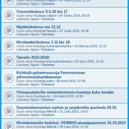
Uusin viesti Kirjoittaja
valpuri
«
09 Tammi 2020, 22:14
Lähetetty Sijainti:
Tiedotteet
Visiointikokous 9.5.18 klo 17
Uusin viesti Kirjoittaja
valpuri
«
04 Touko 2018, 09:28
Lähetetty Sijainti:
Tiedotteet
Näyttelykokous ma 12.12
Uusin viesti Kirjoittaja
NanaS
«
07 Joulu 2016, 16:26
Lähetetty Sijainti:
Tiedotteet
Hirviteatterikokous 3.11 klo 18
Uusin viesti Kirjoittaja
kokonainenhenka
«
01 Marras 2015, 15:31
Lähetetty Sijainti:
Tiedotteet
Talvelle 2015-2016!
Uusin viesti Kirjoittaja
kokonainenhenka
«
25 Syys 2015, 11:16
Lähetetty Sijainti:
Tiedotteet
Kriittisiä puheenvuoroja Fennovoiman
ydinvoimalahankkeeseen
Uusin viesti Kirjoittaja
enila
«
08 Huhti 2015, 07:40
Lähetetty Sijainti:
Tiedotteet
Viherpeukaloille mielenkiintoisia luentoja koko kevään
Uusin viesti Kirjoittaja
Az
«
26 Helmi 2015, 14:58
Lähetetty Sijainti:
Tiedotteet
Suurmielenosoitus rayhan ja ympäristön puolesta 24.10.
Uusin viesti Kirjoittaja
Mikkoli
«
21 Loka 2014, 14:41
Lähetetty Sijainti:
Tiedotteet
Hirvitalolaisille tiedoksi: VERKKO-aluetapaaminen 15.10.2014
Uusin viesti Kirjoittaja
Mikkoli
«
08 Loka 2014, 17:15