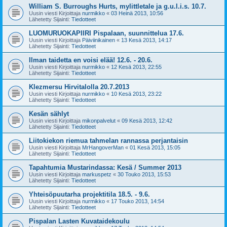
William S. Burroughs Hurts, mylittletale ja g.u.l.i.s. 10.7.
Uusin viesti Kirjoittaja
nurmikko
«
03 Heinä 2013, 10:56
Lähetetty Sijainti:
Tiedotteet
LUOMURUOKAPIIRI Pispalaan, suunnittelua 17.6.
Uusin viesti Kirjoittaja
Päiviinikainen
«
13 Kesä 2013, 14:17
Lähetetty Sijainti:
Tiedotteet
Ilman taidetta en voisi elää! 12.6. - 20.6.
Uusin viesti Kirjoittaja
nurmikko
«
12 Kesä 2013, 22:55
Lähetetty Sijainti:
Tiedotteet
Klezmersu Hirvitalolla 20.7.2013
Uusin viesti Kirjoittaja
nurmikko
«
10 Kesä 2013, 23:22
Lähetetty Sijainti:
Tiedotteet
Kesän sählyt
Uusin viesti Kirjoittaja
mikonpalvelut
«
09 Kesä 2013, 12:42
Lähetetty Sijainti:
Tiedotteet
Liitokiekon riemua tahmelan rannassa perjantaisin
Uusin viesti Kirjoittaja
MrHangoverMan
«
01 Kesä 2013, 15:05
Lähetetty Sijainti:
Tiedotteet
Tapahtumia Mustarindassa: Kesä / Summer 2013
Uusin viesti Kirjoittaja
markuspetz
«
30 Touko 2013, 15:53
Lähetetty Sijainti:
Tiedotteet
Yhteisöpuutarha projektitila 18.5. - 9.6.
Uusin viesti Kirjoittaja
nurmikko
«
17 Touko 2013, 14:54
Lähetetty Sijainti:
Tiedotteet
Pispalan Lasten Kuvataidekoulu