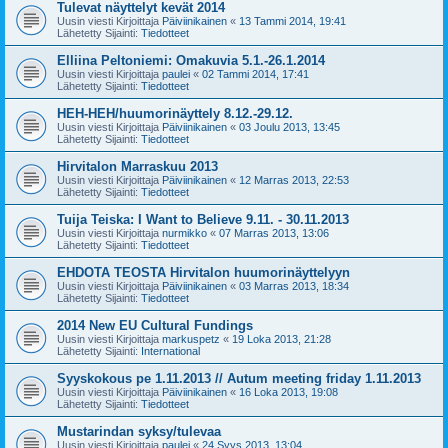
Tulevat näyttelyt kevät 2014
Uusin viesti Kirjoittaja
Päiviinikainen
«
13 Tammi 2014, 19:41
Lähetetty Sijainti:
Tiedotteet
Elliina Peltoniemi: Omakuvia 5.1.-26.1.2014
Uusin viesti Kirjoittaja
paulei
«
02 Tammi 2014, 17:41
Lähetetty Sijainti:
Tiedotteet
HEH-HEH/huumorinäyttely 8.12.-29.12.
Uusin viesti Kirjoittaja
Päiviinikainen
«
03 Joulu 2013, 13:45
Lähetetty Sijainti:
Tiedotteet
Hirvitalon Marraskuu 2013
Uusin viesti Kirjoittaja
Päiviinikainen
«
12 Marras 2013, 22:53
Lähetetty Sijainti:
Tiedotteet
Tuija Teiska: I Want to Believe 9.11. - 30.11.2013
Uusin viesti Kirjoittaja
nurmikko
«
07 Marras 2013, 13:06
Lähetetty Sijainti:
Tiedotteet
EHDOTA TEOSTA Hirvitalon huumorinäyttelyyn
Uusin viesti Kirjoittaja
Päiviinikainen
«
03 Marras 2013, 18:34
Lähetetty Sijainti:
Tiedotteet
2014 New EU Cultural Fundings
Uusin viesti Kirjoittaja
markuspetz
«
19 Loka 2013, 21:28
Lähetetty Sijainti:
International
Syyskokous pe 1.11.2013 // Autum meeting friday 1.11.2013
Uusin viesti Kirjoittaja
Päiviinikainen
«
16 Loka 2013, 19:08
Lähetetty Sijainti:
Tiedotteet
Mustarindan syksy/tulevaa
Uusin viesti Kirjoittaja
paulei
«
24 Syys 2013, 13:04