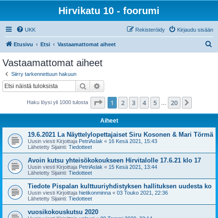
Hirvikatu 10 - foorumi
UKK
Rekisteröidy
Kirjaudu sisään
E
Etusivu
Etsi
Vastaamattomat aiheet
t
Vastaamattomat aiheet
s
Siirry tarkennettuun hakuun
i
Etsi
Tarkennettu haku
Sivu
1
/
20
1
2
3
4
5
20
Seuraa
Haku löysi yli 1000 tulosta
…
Aiheet
19.6.2021 La Näyttelylopettajaiset Siru Kosonen & Mari Törmä
Uusin viesti Kirjoittaja
PetriAslak
«
16 Kesä 2021, 15:43
Lähetetty Sijainti:
Tiedotteet
Avoin kutsu yhteisökokoukseen Hirvitalolle 17.6.21 klo 17
Uusin viesti Kirjoittaja
PetriAslak
«
15 Kesä 2021, 13:44
Lähetetty Sijainti:
Tiedotteet
Tiedote Pispalan kulttuuriyhdistyksen hallituksen uudesta ko
Uusin viesti Kirjoittaja
hietikonminna
«
03 Touko 2021, 22:36
Lähetetty Sijainti:
Tiedotteet
vuosikokouskutsu 2020