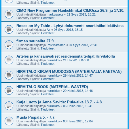
Lähetetty Sijainti:
Tiedotteet
CIMO New Programme Hankeklinikat CIMOssa 26.9. ja 17.10.
Uusin viesti Kirjoittaja
markuspetz
«
21 Syys 2013, 15:21
Lähetetty Sijainti:
Tiedotteet
Roses on My Table - Lyhyt dokumentti anarkistikollektiivista
Uusin viesti Kirjoittaja
Az
«
06 Syys 2013, 15:15
Lähetetty Sijainti:
Tiedotteet
firman saunailta 27.9.
Uusin viesti Kirjoittaja
Päiviinikainen
«
04 Syys 2013, 23:41
Lähetetty Sijainti:
Tiedotteet
Arteles ja kansainväliset residenssitaiteilijat Hirvitalolla
Uusin viesti Kirjoittaja
nurmikko
«
21 Elo 2013, 07:08
Lähetetty Sijainti:
Tiedotteet
HIRVITALO KIRJAN MUODOSSA (MATERIAALIA HAETAAN)
Uusin viesti Kirjoittaja
nurmikko
«
29 Heinä 2013, 14:47
Lähetetty Sijainti:
Tiedotteet
HIRVITALO BOOK (MATERIAL WANTED)
Uusin viesti Kirjoittaja
nurmikko
«
29 Heinä 2013, 14:46
Lähetetty Sijainti:
Tiedotteet
Katja Luoto ja Anne Savitie: Pula-aika 13.7. - 4.8.
Uusin viesti Kirjoittaja
nurmikko
«
06 Heinä 2013, 16:41
Lähetetty Sijainti:
Tiedotteet
Musta Pispala 5. - 7.7.
Uusin viesti Kirjoittaja
nurmikko
«
03 Heinä 2013, 12:04
Lähetetty Sijainti:
Tiedotteet