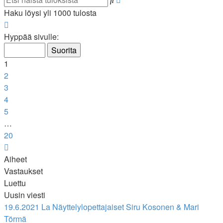
haku
Haku löysi yli 1000 tulosta
Sivu
1
/
20
Hyppää sivulle:
1
2
3
4
5
…
20
Seuraava
Aiheet
Vastaukset
Luettu
Uusin viesti
19.6.2021 La Näyttelylopettajaiset Siru Kosonen & Mari
Törmä