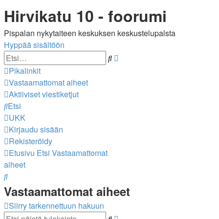
Hirvikatu 10 - foorumi
Pispalan nykytaiteen keskuksen keskustelupalsta
Hyppää sisältöön
Tarkennettu
Etsi
haku
Pikalinkit
Vastaamattomat aiheet
Aktiiviset viestiketjut
Etsi
UKK
Kirjaudu sisään
Rekisteröidy
Etusivu
Etsi
Vastaamattomat
aiheet
Etsi
Vastaamattomat aiheet
Siirry tarkennettuun hakuun
Tarkennettu
Etsi