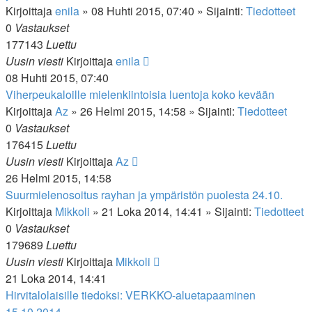
Kirjoittaja
enila
»
08 Huhti 2015, 07:40
» Sijainti:
Tiedotteet
0
Vastaukset
177143
Luettu
Uusin viesti
Kirjoittaja
enila
08 Huhti 2015, 07:40
Viherpeukaloille mielenkiintoisia luentoja koko kevään
Kirjoittaja
Az
»
26 Helmi 2015, 14:58
» Sijainti:
Tiedotteet
0
Vastaukset
176415
Luettu
Uusin viesti
Kirjoittaja
Az
26 Helmi 2015, 14:58
Suurmielenosoitus rayhan ja ympäristön puolesta 24.10.
Kirjoittaja
Mikkoli
»
21 Loka 2014, 14:41
» Sijainti:
Tiedotteet
0
Vastaukset
179689
Luettu
Uusin viesti
Kirjoittaja
Mikkoli
21 Loka 2014, 14:41
Hirvitalolaisille tiedoksi: VERKKO-aluetapaaminen
15.10.2014