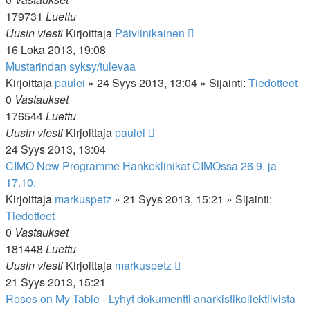
179731
Luettu
Uusin viesti
Kirjoittaja
Päiviinikainen
16 Loka 2013, 19:08
Mustarindan syksy/tulevaa
Kirjoittaja
paulei
»
24 Syys 2013, 13:04
» Sijainti:
Tiedotteet
0
Vastaukset
176544
Luettu
Uusin viesti
Kirjoittaja
paulei
24 Syys 2013, 13:04
CIMO New Programme Hankeklinikat CIMOssa 26.9. ja
17.10.
Kirjoittaja
markuspetz
»
21 Syys 2013, 15:21
» Sijainti:
Tiedotteet
0
Vastaukset
181448
Luettu
Uusin viesti
Kirjoittaja
markuspetz
21 Syys 2013, 15:21
Roses on My Table - Lyhyt dokumentti anarkistikollektiivista