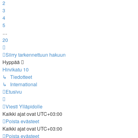
2
3
4
5
…
20
Seuraava
Siirry tarkennettuun hakuun
Hyppää
Hirvikatu 10
↳ Tiedotteet
↳ International
Etusivu
Viesti Ylläpidolle
Kaikki ajat ovat
UTC+03:00
Poista evästeet
Kaikki ajat ovat
UTC+03:00
Poista evästeet