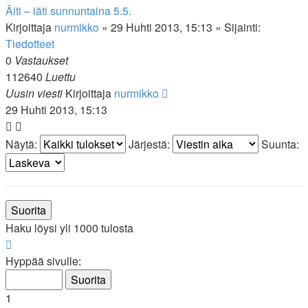
Äiti – iäti sunnuntaina 5.5.
Kirjoittaja
nurmikko
»
29 Huhti 2013, 15:13
» Sijainti:
Tiedotteet
0
Vastaukset
112640
Luettu
Uusin viesti
Kirjoittaja
nurmikko
29 Huhti 2013, 15:13
Näytä:
Järjestä:
Suunta:
Haku löysi yli 1000 tulosta
Sivu
1
/
20
Hyppää sivulle:
1