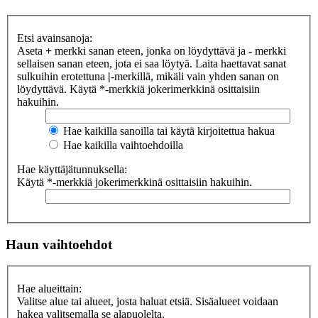
Etsi avainsanoja:
Aseta
+
merkki sanan eteen, jonka on löydyttävä ja
-
merkki
sellaisen sanan eteen, jota ei saa löytyä. Laita haettavat sanat
sulkuihin erotettuna
|
-merkillä, mikäli vain yhden sanan on
löydyttävä. Käytä *-merkkiä jokerimerkkinä osittaisiin
hakuihin.
Hae kaikilla sanoilla tai käytä kirjoitettua hakua
Hae kaikilla vaihtoehdoilla
Hae käyttäjätunnuksella:
Käytä *-merkkiä jokerimerkkinä osittaisiin hakuihin.
Haun vaihtoehdot
Hae alueittain:
Valitse alue tai alueet, josta haluat etsiä. Sisäalueet voidaan
hakea valitsemalla se alapuolelta.