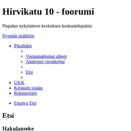
Hirvikatu 10 - foorumi
Pispalan nykytaiteen keskuksen keskustelupalsta
Hyppää sisältöön
Pikalinkit
Vastaamattomat aiheet
Aktiiviset viestiketjut
Etsi
UKK
Kirjaudu sisään
Rekisteröidy
Etusivu
Etsi
Etsi
Hakulauseke