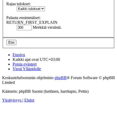
Rajaa tulokset:
Palauta ensimmäiset:
RETURN_FIRST_EXPLAIN
Merkkiä viestistä.
Etusivu
Kaikki ajat ovat
UTC+03:00
Poista evästeet
Viesti Ylläpidolle
Keskustelufoorumin ohjelmisto
phpBB
® Forum Software © phpBB
Limited
Käännös: phpBB Suomi (lurttinen, harritapio, Pettis)
Yksityisyys
|
Ehdot