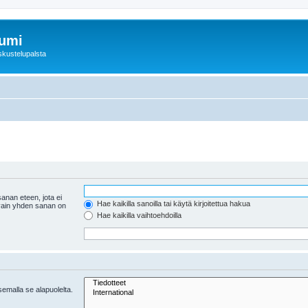
rumi
skustelupalsta
anan eteen, jota ei
Hae kaikilla sanoilla tai käytä kirjoitettua hakua
 vain yhden sanan on
Hae kaikilla vaihtoehdoilla
tsemalla se alapuolelta.