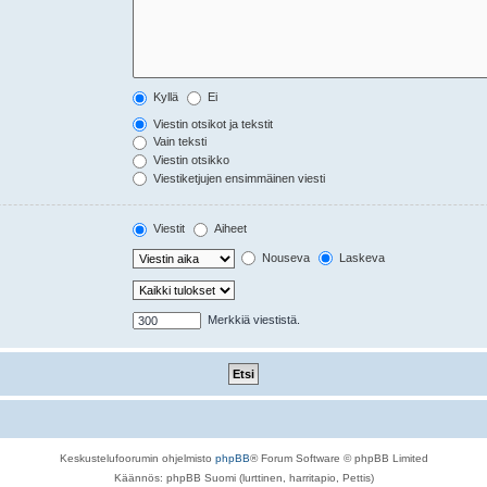
Kyllä
Ei
Viestin otsikot ja tekstit
Vain teksti
Viestin otsikko
Viestiketjujen ensimmäinen viesti
Viestit
Aiheet
Nouseva
Laskeva
Merkkiä viestistä.
Keskustelufoorumin ohjelmisto
phpBB
® Forum Software © phpBB Limited
Käännös: phpBB Suomi (lurttinen, harritapio, Pettis)