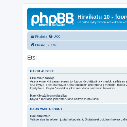
Hirvikatu 10 - foo
Pispalan nykytaiteen keskuksen ke
Pikalinkit
UKK
Etusivu
Etsi
Etsi
HAKULAUSEKE
Etsi avainsanoja:
Aseta
+
merkki sanan eteen, jonka on löydyttävä ja
-
merkki sellaisen s
saa löytyä. Laita haettavat sanat sulkuihin erotettuna
|
-merkillä, mikäli
löydyttävä. Käytä *-merkkiä jokerimerkkinä osittaisiin hakuihin.
Hae käyttäjätunnuksella:
Käytä *-merkkiä jokerimerkkinä osittaisiin hakuihin.
HAUN VAIHTOEHDOT
Hae alueittain:
Valitse alue tai alueet, josta haluat etsiä. Sisäalueet voidaan hakea vali