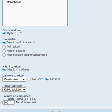
Etsi sisäalueet:
Kyllä
Ei
Hae täältä:
Viestin otsikot ja tekstit
Vain teksti
Viestin otsikko
Viestiketjujen ensimmäinen viesti
Näytä tulokset:
Viestit
Aiheet
Lajittele tulokset:
Nouseva
Laskeva
Rajaa tulokset:
Palauta ensimmäiset:
RETURN_FIRST_EXPLAIN
Merkkiä viestistä.