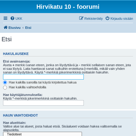
Hirvikatu 10 - foorumi
UKK
Rekisteröidy
Kirjaudu sisään
Etusivu
Etsi
Etsi
HAKULAUSEKE
Etsi avainsanoja:
Aseta
+
merkki sanan eteen, jonka on löydyttävä ja
-
merkki sellaisen sanan eteen, jota
ei saa löytyä. Laita haettavat sanat sulkuihin erotettuna
|
-merkillä, mikäli vain yhden
sanan on löydyttävä. Käytä *-merkkiä jokerimerkkinä osittaisiin hakuihin.
Hae kaikilla sanoilla tai käytä kirjoitettua hakua
Hae kaikilla vaihtoehdoilla
Hae käyttäjätunnuksella:
Käytä *-merkkiä jokerimerkkinä osittaisiin hakuihin.
HAUN VAIHTOEHDOT
Hae alueittain:
Valitse alue tai alueet, josta haluat etsiä. Sisäalueet voidaan hakea valitsemalla se
alapuolelta.