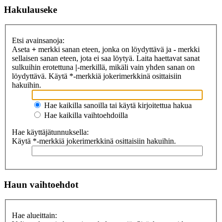
Hakulauseke
Etsi avainsanoja:
Aseta
+
merkki sanan eteen, jonka on löydyttävä ja
-
merkki
sellaisen sanan eteen, jota ei saa löytyä. Laita haettavat sanat
sulkuihin erotettuna
|
-merkillä, mikäli vain yhden sanan on
löydyttävä. Käytä *-merkkiä jokerimerkkinä osittaisiin
hakuihin.
Hae kaikilla sanoilla tai käytä kirjoitettua hakua
Hae kaikilla vaihtoehdoilla
Hae käyttäjätunnuksella:
Käytä *-merkkiä jokerimerkkinä osittaisiin hakuihin.
Haun vaihtoehdot
Hae alueittain: