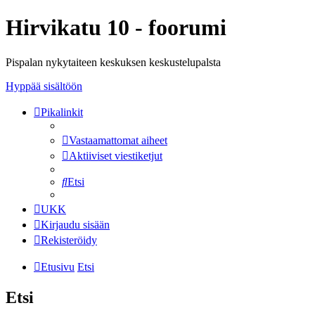
Hirvikatu 10 - foorumi
Pispalan nykytaiteen keskuksen keskustelupalsta
Hyppää sisältöön
Pikalinkit
Vastaamattomat aiheet
Aktiiviset viestiketjut
Etsi
UKK
Kirjaudu sisään
Rekisteröidy
Etusivu
Etsi
Etsi