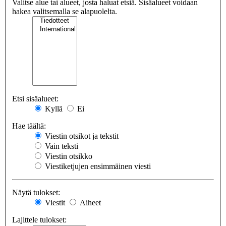
Valitse alue tai alueet, josta haluat etsiä. Sisäalueet voidaan
hakea valitsemalla se alapuolelta.
Etsi sisäalueet:
Kyllä
Ei
Hae täältä:
Viestin otsikot ja tekstit
Vain teksti
Viestin otsikko
Viestiketjujen ensimmäinen viesti
Näytä tulokset:
Viestit
Aiheet
Lajittele tulokset: