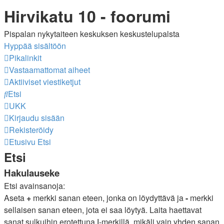
Hirvikatu 10 - foorumi
Pispalan nykytaiteen keskuksen keskustelupalsta
Hyppää sisältöön
Pikalinkit
Vastaamattomat aiheet
Aktiiviset viestiketjut
Etsi
UKK
Kirjaudu sisään
Rekisteröidy
Etusivu
Etsi
Etsi
Hakulauseke
Etsi avainsanoja:
Aseta
+
merkki sanan eteen, jonka on löydyttävä ja
-
merkki
sellaisen sanan eteen, jota ei saa löytyä. Laita haettavat
sanat sulkuihin erotettuna
|
-merkillä, mikäli vain yhden sanan