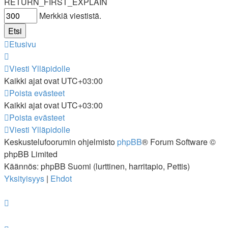
RETURN_FIRST_EXPLAIN
Merkkiä viestistä.
Etusivu
Viesti Ylläpidolle
Kaikki ajat ovat
UTC+03:00
Poista evästeet
Kaikki ajat ovat
UTC+03:00
Poista evästeet
Viesti Ylläpidolle
Keskustelufoorumin ohjelmisto
phpBB
® Forum Software ©
phpBB Limited
Käännös: phpBB Suomi (lurttinen, harritapio, Pettis)
Yksityisyys
|
Ehdot