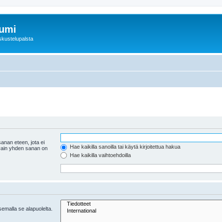
rumi
skustelupalsta
anan eteen, jota ei
Hae kaikilla sanoilla tai käytä kirjoitettua hakua
 vain yhden sanan on
Hae kaikilla vaihtoehdoilla
tsemalla se alapuolelta.