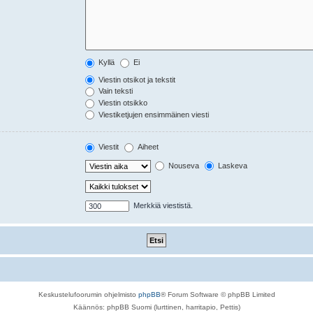
Kyllä
Ei
Viestin otsikot ja tekstit
Vain teksti
Viestin otsikko
Viestiketjujen ensimmäinen viesti
Viestit
Aiheet
Nouseva
Laskeva
Merkkiä viestistä.
Keskustelufoorumin ohjelmisto
phpBB
® Forum Software © phpBB Limited
Käännös: phpBB Suomi (lurttinen, harritapio, Pettis)