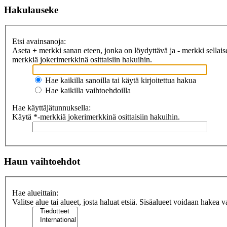
Hakulauseke
Etsi avainsanoja:
Aseta
+
merkki sanan eteen, jonka on löydyttävä ja
-
merkki sellaise
merkkiä jokerimerkkinä osittaisiin hakuihin.
Hae kaikilla sanoilla tai käytä kirjoitettua hakua
Hae kaikilla vaihtoehdoilla
Hae käyttäjätunnuksella:
Käytä *-merkkiä jokerimerkkinä osittaisiin hakuihin.
Haun vaihtoehdot
Hae alueittain:
Valitse alue tai alueet, josta haluat etsiä. Sisäalueet voidaan hakea v