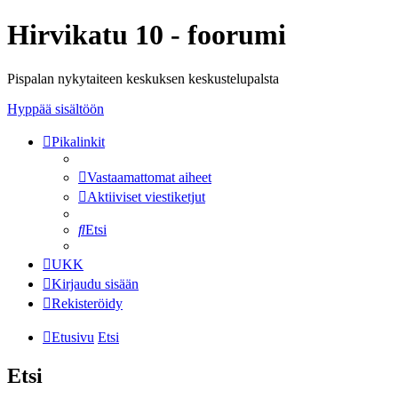
Hirvikatu 10 - foorumi
Pispalan nykytaiteen keskuksen keskustelupalsta
Hyppää sisältöön
Pikalinkit
Vastaamattomat aiheet
Aktiiviset viestiketjut
Etsi
UKK
Kirjaudu sisään
Rekisteröidy
Etusivu
Etsi
Etsi