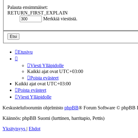
Palauta ensimmäiset:
RETURN_FIRST_EXPLAIN
Merkkiä viestistä.
Etusivu
Viesti Ylläpidolle
Kaikki ajat ovat
UTC+03:00
Poista evästeet
Kaikki ajat ovat
UTC+03:00
Poista evästeet
Viesti Ylläpidolle
Keskustelufoorumin ohjelmisto
phpBB
® Forum Software © phpBB 
Käännös: phpBB Suomi (lurttinen, harritapio, Pettis)
Yksityisyys
|
Ehdot